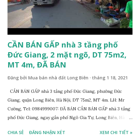
cuối ngõ 206 Cổ Linh khoảng 50m; * Cách mặt đường Cổ
Linh khoảng 150m; * Cách siêu thị Aeon Mall Long Biên
khoảng 200m; * Cách chân cầu Vĩnh Tuy khoảng 300m; *
Cách Trường Tiểu học Đoàn Kết, Trường cấ...
CẦN BÁN GẤP nhà 3 tầng phố
Đức Giang, 2 mặt ngõ, DT 75m2,
MT 4m, ĐÃ BÁN
Đăng bởi
Mua bán nhà đất Long Biên
tháng 1 18, 2021
CẦN BÁN GẤP nhà 3 tầng phố Đức Giang, phường Đức
Giang, quận Long Biên, Hà Nội, DT 75m2, MT 4m. LH: Mr
Cường, Tel: 0984999007: ĐÃ BÁN CẦN BÁN GẤP nhà 3 tầng
phố Đức Giang, ngay gần phố Ngô Gia Tự, Long Biên, Hà
Nội, với thông tin chi tiết như sau: * Nhà 3 tầng xây năm
CHIA SẺ
ĐĂNG NHẬN XÉT
XEM CHI TIẾT »
2011, diện tích: 75m2, mặt tiền 4m, 2 mặt đường trước sau