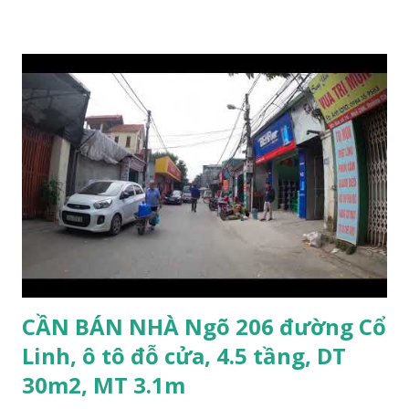
Thạch Bàn khoảng 200m. Khu vực trung tâm, đông đúc dân
cư, thuận tiện đi lại và sinh hoạt. Đất thổ cư, nằm trên mặt
ngõ thông, đường trải nhựa, 2 ô tô tránh nhau. Đường và vỉa
hè rộng 6m. Đất thổ cư, diện tích mặt bằng 132m2, mặt tiền
8m. Hướng: Đông, pháp lý: sổ đỏ chính chủ. Giá bán: 9.5 tỷ,
có thương lượng với khách thiện chí mua. Quý khách hàng
có nhu cầu mua đất 132m2 phố Ngọc Trì, Thạch Bàn. Vui
lòng liên hệ: Mr Nguyễn Thế Cường, Tel: 0984.999.007 –
0915.383.393. Miễn môi giới và Quảng cáo trực tuyến
CẦN BÁN NHÀ Ngõ 206 đường Cổ
Linh, ô tô đỗ cửa, 4.5 tầng, DT
30m2, MT 3.1m