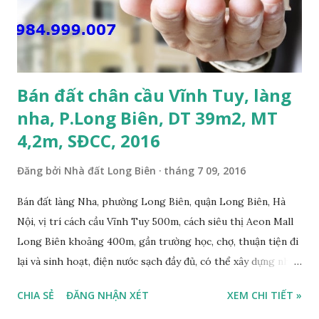
án khu biệt thự dự án Minh Tâm Tư Đình • Cách chân cầu
Vĩnh Tuy và siêu thị Aeon Mall Long Biên khoảng 500m; •
Khu vực đông đúc dân cư, thuận tiện đi lại và sinh hoạt; ...
Bán đất chân cầu Vĩnh Tuy, làng
nha, P.Long Biên, DT 39m2, MT
4,2m, SĐCC, 2016
Đăng bởi
Nhà đất Long Biên
tháng 7 09, 2016
Bán đất làng Nha, phường Long Biên, quận Long Biên, Hà
Nội, vị trí cách cầu Vĩnh Tuy 500m, cách siêu thị Aeon Mall
Long Biên khoảng 400m, gần trường học, chợ, thuận tiện đi
lại và sinh hoạt, điện nước sạch đầy đủ, có thể xây dựng nhà
ở ngay, ngõ trước nhà rộng 2,5m, ô tô cách 20m, thuận tiện
CHIA SẺ
ĐĂNG NHẬN XÉT
XEM CHI TIẾT »
đi lại và sinh hoạt, đất thổ cư, hướng Đông Nam, diện tích