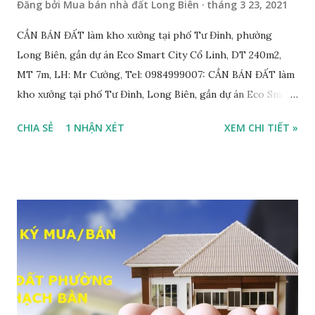
Đăng bởi
Mua bán nhà đất Long Biên
tháng 3 23, 2021
CẦN BÁN ĐẤT làm kho xưởng tại phố Tư Đình, phường
Long Biên, gần dự án Eco Smart City Cổ Linh, DT 240m2,
MT 7m, LH: Mr Cường, Tel: 0984999007: CẦN BÁN ĐẤT làm
kho xưởng tại phố Tư Đình, Long Biên, gần dự án Eco Smart
City Cổ Linh, với thông tin chi tiết như sau: • Đất thổ cư,
CHIA SẺ
1 NHẬN XÉT
XEM CHI TIẾT »
nằm trên mặt ngõ thông, đường rộng 8m, 2 ô tô tránh nhau;
• Diện tích: 240m2, mặt tiền 7m; • Hướng Đông Bắc; • Pháp
lý: sổ đỏ chính chủ; • Tiện để xây biệt thự, làm văn phòng
công ty, làm kho xưởng, hoặc xây tòa nhà cho thuê; • Giá
bán: 17,5 tỷ, có thương lượng với khách thiện chí mua nhanh;
THÔNG TIN TIỆN ÍCH XUNG QUANH MẢNH ĐẤT LÀM
KHO XƯỞNG TẠI PHỐ TƯ ĐÌNH CẦN BÁN: • Đất nằm trên
mặt ngõ phố Tư Đình, ngõ trước nhà rộng 8m, ngõ thông, ô
tô tránh nhau; • Cách mặt đường Cổ Linh khoảng 200m; •
Cách dự án Eco Smart City Cổ Linh khoảng 250m; • Gần dự