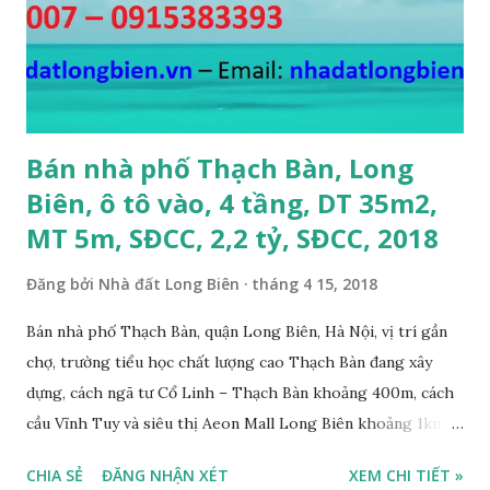
CẦN BÁN GẤP đất đấu giá A1A2A3 Cự Khối, gần cầu Thanh
Trì, đường 8.5m, DT 66m2, MT 5.5m, hướng Đông Bắc, SĐCC,
giá bán: 4.2 tỷ, có thương lượng; 6. CẦN BÁN GẤP đất Ngõ 38
phố Tư Đình, gần đường Cổ Linh, ngõ 3m, DT...
Bán nhà phố Thạch Bàn, Long
Biên, ô tô vào, 4 tầng, DT 35m2,
MT 5m, SĐCC, 2,2 tỷ, SĐCC, 2018
Đăng bởi
Nhà đất Long Biên
tháng 4 15, 2018
Bán nhà phố Thạch Bàn, quận Long Biên, Hà Nội, vị trí gần
chợ, trường tiểu học chất lượng cao Thạch Bàn đang xây
dựng, cách ngã tư Cổ Linh – Thạch Bàn khoảng 400m, cách
cầu Vĩnh Tuy và siêu thị Aeon Mall Long Biên khoảng 1km,
đường trước nhà rộng ô tô vào nhà được, hướng Tây, nhà xây
CHIA SẺ
ĐĂNG NHẬN XÉT
XEM CHI TIẾT »
4 tầng, diện tích mặt bằng 35m2, mặt tiền 5m, thiết kế 3