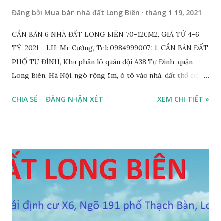
Đăng bởi
Mua bán nhà đất Long Biên
tháng 1 19, 2021
CẦN BÁN 6 NHÀ ĐẤT LONG BIÊN 70-120M2, GIÁ TỪ 4-6
TỶ, 2021 - LH: Mr Cường, Tel: 0984999007: 1. CẦN BÁN ĐẤT
PHỐ TƯ ĐÌNH, Khu phân lô quân đội A38 Tư Đình, quận
Long Biên, Hà Nội, ngõ rộng 5m, ô tô vào nhà, đất thổ cư,
diện tích 75m2, mặt tiền 4m, hướng Tây Nam, SĐCC, GIÁ
CHIA SẺ
ĐĂNG NHẬN XÉT
XEM CHI TIẾT »
BÁN: 4.2 TỶ, có thương lượng; 2. CẦN BÁN GẤP đất ngõ 134
phố Thạch Bàn, phường Thạch Bàn, ngõ thông, đường rộng
5m, ô tô vào nhà, DT 70m2, MT 4m, hướng Tây Nam, SĐCC,
giá bán: 3.6 tỷ, có thương lượng; 3. CẦN BÁN GẤP đất Ngõ
564 Nguyễn Văn Cừ, Gia Thụy, ô tô cách 15m, DT 112m2, MT
11m, chia 3 suất, hướng Đông Nam, SĐCC, giá bán: 5,7 tỷ, có
thương lượng 4. CẦN BÁN GẤP đất mặt hồ Cự Khối, gần cầu
Thanh Trì, mặt hồ rộng 2ha, đường 6m, DT 110m2, MT 6m,
hướng Tây Nam, SĐCC, giá bán: 5.5 tỷ, có thương lượng; 5.