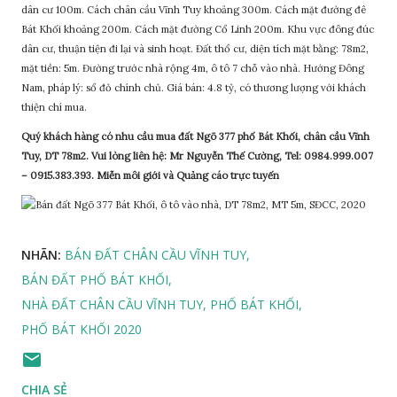
dân cư 100m. Cách chân cầu Vĩnh Tuy khoảng 300m. Cách mặt đường đê
Bát Khối khoảng 200m. Cách mặt đường Cổ Linh 200m. Khu vực đông đúc
dân cư, thuận tiện đi lại và sinh hoạt. Đất thổ cư, diện tích mặt bằng: 78m2,
mặt tiền: 5m. Đường trước nhà rộng 4m, ô tô 7 chỗ vào nhà. Hướng Đông
Nam, pháp lý: sổ đỏ chính chủ. Giá bán: 4.8 tỷ, có thương lượng với khách
thiện chí mua.
Quý khách hàng có nhu cầu mua đất Ngõ 377 phố Bát Khối, chân cầu Vĩnh
Tuy, DT 78m2. Vui lòng liên hệ: Mr Nguyễn Thế Cường, Tel: 0984.999.007
– 0915.383.393. Miễn môi giới và Quảng cáo trực tuyến
NHÃN:
BÁN ĐẤT CHÂN CẦU VĨNH TUY
BÁN ĐẤT PHỐ BÁT KHỐI
NHÀ ĐẤT CHÂN CẦU VĨNH TUY
PHỐ BÁT KHỐI
PHỐ BÁT KHỐI 2020
CHIA SẺ