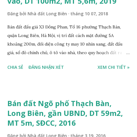
vào, DT 100m2, MT 5,6m, 2019
Đăng bởi
Nhà đất Long Biên
tháng 10 07, 2018
Bán đất đấu giá X3 Đồng Phan, Tổ 16 phường Thạch Bàn,
quận Long Biên, Hà Nội, vị trí đất cách mặt đường 5A
khoảng 200m, đối diện công ty may 10 nhìn sang, đất đấu
giá, sổ đỏ chính chủ, ô tô vào nhà, theo quy hoạch đất ra
mặt đường 22m, đất thổ cư, diện tích 100m2, mặt tiền 5,6m,
CHIA SẺ
ĐĂNG NHẬN XÉT
XEM CHI TIẾT »
nở hậu, tiện để ở, làm kho xưởng, sổ đỏ chính chủ, giá bán:
2,7 tỷ, có bớt với khách thiện chí mua. Liên hệ: Mr Nguyễn
Thế Cường, Tel: 0984.999.007 – 0915.383.393. Miễn trung
gian, Môi giới & Quảng cáo trực tuyến.
Bán đất Ngõ phố Thạch Bàn,
Long Biên, gần UBND, DT 59m2,
MT 5m, SĐCC, 2016
Đăng bởi
Nhà đất Long Biên
tháng 3 19, 2016