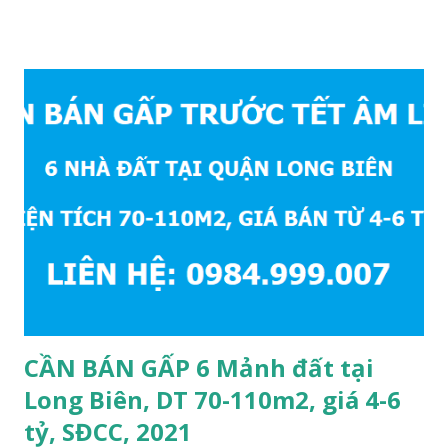
mặt bằng 39m2, mặt tiền 4,2m, sổ đỏ chính chủ, giá bán: 1,1
tỷ. Liên hệ: 0984999007 - 0915383393. Miễn trung gian &
Quảng cáo trực tuyế.
CẦN BÁN GẤP 6 Mảnh đất tại
Long Biên, DT 70-110m2, giá 4-6
tỷ, SĐCC, 2021