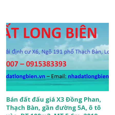
phòng ngủ, 1 phòng khách, 1 bếp, 4WC, sổ đỏ chính chủ, giá
bán 2,2 tỷ, có bớt với khách thiện chí mua. Liên hệ: Mr
Nguyễn Thế Cường, Tel: 0984.999.007 – 0915.383.393 – Miễn
trung gian, Môi giới và Quảng cáo trực tuyến ĐÃ BÁN
Bán đất đấu giá X3 Đồng Phan,
Thạch Bàn, gần đường 5A, ô tô