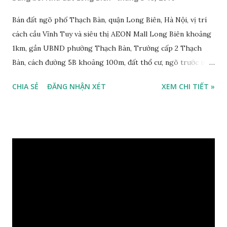
Bán đất ngõ phố Thạch Bàn, quận Long Biên, Hà Nội, vị trí
cách cầu Vĩnh Tuy và siêu thị AEON Mall Long Biên khoảng
1km, gần UBND phường Thạch Bàn, Trường cấp 2 Thạch
Bàn, cách đường 5B khoảng 100m, đất thổ cư, ngõ trước nhà
2m, ô tô cách 30m, hướng Tây Bắc, diện tích mặt bằng 59 m2,
CHIA SẺ
ĐĂNG NHẬN XÉT
XEM CHI TIẾT »
mặt tiền 5m, sổ đỏ chính chủ, giá bán 30 triệu/m2. Liên hệ:
0984999007 - 0915383393. Miễn trung gian & Quảng cáo
trực tuyến. Xem thêm Nhà đất Thạch Bàn Tháng 3-2016 tại
đây