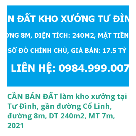
khoảng 250m. Cách Trường Tiểu học Cự Khối khoảng
400m. Cách cầu Thanh Trì khoảng 500m. Cách mặt phố Bát
Khối khoảng 300m. Cách vòng xuyến cuối đường Cổ Linh và
đường 5B khoảng 1km. Khu vực hạ tầng đồng bộ, tương lai
sẽ rất đẹp, lý tưởng để ở, văn phòng, hoặc xây căn hộ cho
thuê… * Đất phân lô, diện tích: 86m2, mặt tiền 5m, đường
10m và vỉa hè rộng 3m, hướng Đông Nam; * Pháp lý: sổ đỏ
chính chủ; * Giá bán: 6.15 tỷ, có thương lượng với khách
thiện chí mua; Liên hệ: Mr Cường, Tel: 0984999007...
CẦN BÁN ĐẤT làm kho xưởng tại
Tư Đình, gần đường Cổ Linh,
đường 8m, DT 240m2, MT 7m,
2021