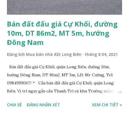
Bán đất đấu giá Cự Khối, đường
10m, DT 86m2, MT 5m, hướng
Đông Nam
Đăng bởi
Mua bán nhà đất Long Biên
tháng 8 04, 2021
Bán đất đấu giá Cự Khối, quận Long Biên, đường 10m,
hướng Đông Nam, DT 86m2, MT 5m, LH: Mr Cường, Tel:
0984999007: * Cần bán đất đấu giá Cự Khối, quận Long
Biên. Vị trí ngay gần cầu Thanh Trì và khu Trường mầm non,
cấp 1 và cấp 2 phường Cự Khối. * Vị trí: đất nằm trong khu
CHIA SẺ
ĐĂNG NHẬN XÉT
XEM CHI TIẾT »
đấu giá phường Cự Khối, khu đấu giá mới năm 2020, hạ tầng
đồng bộ, đường trải nhựa, vỉa hè rộng 3m. Cách Trường mầm
non Cự Khối khoảng 200m. Cách Trường cấp 2 Cự Khối