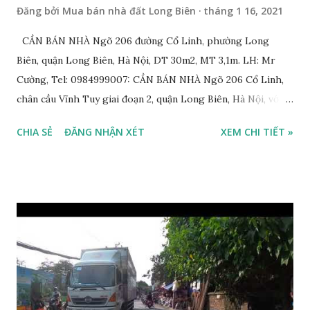
Đăng bởi
Mua bán nhà đất Long Biên
tháng 1 16, 2021
CẦN BÁN NHÀ Ngõ 206 đường Cổ Linh, phường Long
Biên, quận Long Biên, Hà Nội, DT 30m2, MT 3,1m. LH: Mr
Cường, Tel: 0984999007: CẦN BÁN NHÀ Ngõ 206 Cổ Linh,
chân cầu Vĩnh Tuy giai đoạn 2, quận Long Biên, Hà Nội, với
thông tin chi tiết như sau: * Nhà nằm trong ngõ 206 đường
CHIA SẺ
ĐĂNG NHẬN XÉT
XEM CHI TIẾT »
Cổ Linh, ngõ trước nhà rộng 5m, ô tô để trước nhà được; *
Nhà lô góc, 2 mặt tiền, nhà 4.5 tầng, diện tích 30m2, mặt tiền
3.1m; * Thiết kế gồm: 1 phòng khách, 1 phòng bếp, 3 phòng
ngủ, 1 phòng thờ, 1 sân phơi, 4WC; * Hướng Tây Bắc; * Pháp
lý: sổ đỏ chính chủ; * Giá bán: 3,1 tỷ, có thương lượng với
khách thiện chí mua nhanh trước Tết Âm lịch; Thông tin
tiện ích xung quanh nhà Ngõ 206 đường Cổ Linh cần bán
trước Tết Âm lịch; * Nhà nằm trong ngõ 206 đường Cổ Linh,
trước nhà là khoảng sân rộng ô tô đỗ cửa; * Cách chợ tạm