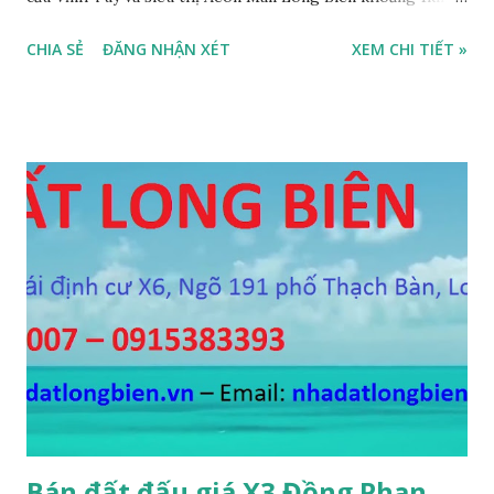
đường trước nhà rộng ô tô vào nhà được, hướng Tây, nhà xây
CHIA SẺ
ĐĂNG NHẬN XÉT
XEM CHI TIẾT »
4 tầng, diện tích mặt bằng 35m2, mặt tiền 5m, thiết kế 3
phòng ngủ, 1 phòng khách, 1 bếp, 4WC, sổ đỏ chính chủ, giá
bán 2,2 tỷ, có bớt với khách thiện chí mua. Liên hệ: Mr
Nguyễn Thế Cường, Tel: 0984.999.007 – 0915.383.393 – Miễn
trung gian, Môi giới và Quảng cáo trực tuyến ĐÃ BÁN
Bán đất đấu giá X3 Đồng Phan,