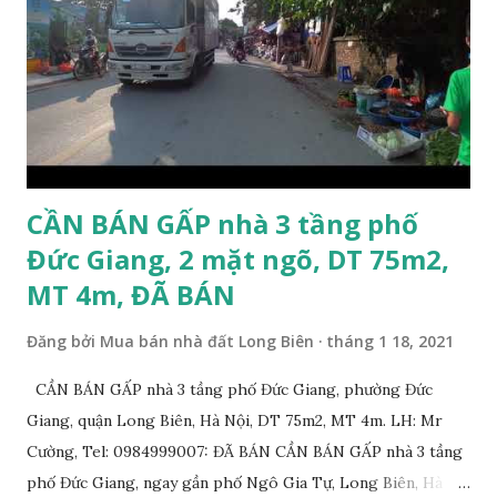
trước Tết Âm lịch; * Nhà nằm trong ngõ 206 đường Cổ Linh,
trước nhà là khoảng sân rộng ô tô đỗ cửa; * Cách chợ tạm
cuối ngõ 206 Cổ Linh khoảng 50m; * Cách mặt đường Cổ
Linh khoảng 150m; * Cách siêu thị Aeon Mall Long Biên
khoảng 200m; * Cách chân cầu Vĩnh Tuy khoảng 300m; *
Cách Trường Tiểu học Đoàn Kết, Trường cấ...
CẦN BÁN GẤP nhà 3 tầng phố
Đức Giang, 2 mặt ngõ, DT 75m2,
MT 4m, ĐÃ BÁN
Đăng bởi
Mua bán nhà đất Long Biên
tháng 1 18, 2021
CẦN BÁN GẤP nhà 3 tầng phố Đức Giang, phường Đức
Giang, quận Long Biên, Hà Nội, DT 75m2, MT 4m. LH: Mr
Cường, Tel: 0984999007: ĐÃ BÁN CẦN BÁN GẤP nhà 3 tầng
phố Đức Giang, ngay gần phố Ngô Gia Tự, Long Biên, Hà