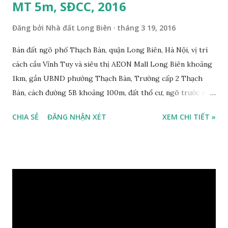
MT 5m, SĐCC, 2016
Đăng bởi
Nhà đất Long Biên
tháng 3 19, 2016
Bán đất ngõ phố Thạch Bàn, quận Long Biên, Hà Nội, vị trí
cách cầu Vĩnh Tuy và siêu thị AEON Mall Long Biên khoảng
1km, gần UBND phường Thạch Bàn, Trường cấp 2 Thạch
Bàn, cách đường 5B khoảng 100m, đất thổ cư, ngõ trước nhà
2m, ô tô cách 30m, hướng Tây Bắc, diện tích mặt bằng 59 m2,
CHIA SẺ
ĐĂNG NHẬN XÉT
XEM CHI TIẾT »
mặt tiền 5m, sổ đỏ chính chủ, giá bán 30 triệu/m2. Liên hệ:
0984999007 - 0915383393. Miễn trung gian & Quảng cáo
trực tuyến. Xem thêm Nhà đất Thạch Bàn Tháng 3-2016 tại
đây