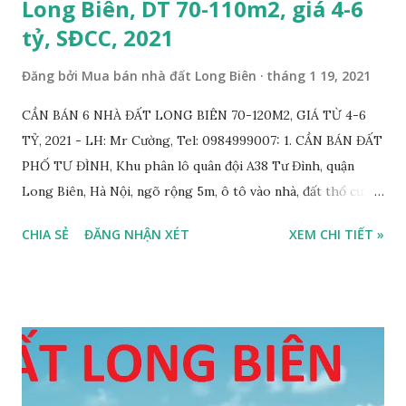
Long Biên, DT 70-110m2, giá 4-6
tỷ, SĐCC, 2021
Đăng bởi
Mua bán nhà đất Long Biên
tháng 1 19, 2021
CẦN BÁN 6 NHÀ ĐẤT LONG BIÊN 70-120M2, GIÁ TỪ 4-6
TỶ, 2021 - LH: Mr Cường, Tel: 0984999007: 1. CẦN BÁN ĐẤT
PHỐ TƯ ĐÌNH, Khu phân lô quân đội A38 Tư Đình, quận
Long Biên, Hà Nội, ngõ rộng 5m, ô tô vào nhà, đất thổ cư,
diện tích 75m2, mặt tiền 4m, hướng Tây Nam, SĐCC, GIÁ
CHIA SẺ
ĐĂNG NHẬN XÉT
XEM CHI TIẾT »
BÁN: 4.2 TỶ, có thương lượng; 2. CẦN BÁN GẤP đất ngõ 134
phố Thạch Bàn, phường Thạch Bàn, ngõ thông, đường rộng
5m, ô tô vào nhà, DT 70m2, MT 4m, hướng Tây Nam, SĐCC,
giá bán: 3.6 tỷ, có thương lượng; 3. CẦN BÁN GẤP đất Ngõ
564 Nguyễn Văn Cừ, Gia Thụy, ô tô cách 15m, DT 112m2, MT
11m, chia 3 suất, hướng Đông Nam, SĐCC, giá bán: 5,7 tỷ, có
thương lượng 4. CẦN BÁN GẤP đất mặt hồ Cự Khối, gần cầu