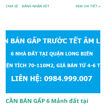
ở ngay, ngõ trước nhà rộng 2,5m, ô tô cách 20m, thuận tiện
CHIA SẺ
ĐĂNG NHẬN XÉT
XEM CHI TIẾT »
đi lại và sinh hoạt, đất thổ cư, hướng Đông Nam, diện tích
mặt bằng 39m2, mặt tiền 4,2m, sổ đỏ chính chủ, giá bán: 1,1
tỷ. Liên hệ: 0984999007 - 0915383393. Miễn trung gian &
Quảng cáo trực tuyế.
CẦN BÁN GẤP 6 Mảnh đất tại