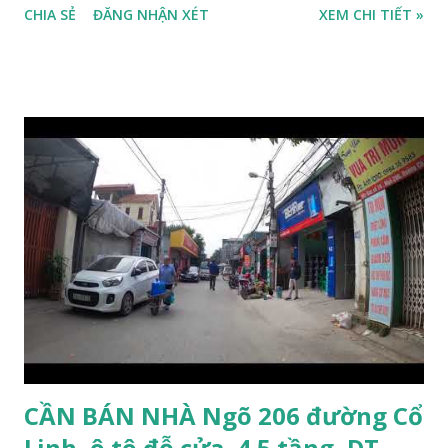
CHIA SẺ
ĐĂNG NHẬN XÉT
XEM CHI TIẾT »
30m, phía trước mặt thoáng. Cách mặt đường Cổ Linh
khoảng 150m. Cách chợ Đồng Dinh và Công an phường
Thạch Bàn khoảng 200m. Khu vực trung tâm, đông đúc dân
cư, thuận tiện đi lại và sinh hoạt. Đất thổ cư, nằm trên mặt
ngõ thông, đường trải nhựa, 2 ô tô tránh nhau. Đường và vỉa
hè rộng 6m. Đất thổ cư, diện tích mặt bằng 132m2, mặt tiền
8m. Hướng: Đông, pháp lý: sổ đỏ chính chủ. Giá bán: 9.5 tỷ,
có thương lượng với khách thiện chí mua. Quý khách hàng
có nhu cầu mua đất 132m2 phố Ngọc Trì, Thạch Bàn. Vui
lòng liên hệ: Mr Nguyễn Thế Cường, Tel: 0984.999.007 –
0915.383.393. Miễn môi giới và Quảng cáo trực tuyến
CẦN BÁN NHÀ Ngõ 206 đường Cổ
Linh, ô tô đỗ cửa, 4.5 tầng, DT