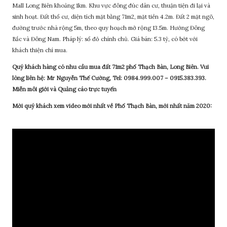
Mall Long Biên khoảng 1km. Khu vực đông đúc dân cư, thuận tiện đi lại và
sinh hoạt. Đất thổ cư, diện tích mặt bằng 71m2, mặt tiền 4.2m. Đất 2 mặt ngõ,
đường trước nhà rộng 5m, theo quy hoạch mở rộng 13.5m. Hướng Đông
Bắc và Đông Nam. Pháp lý: sổ đỏ chính chủ. Giá bán: 5.3 tỷ, có bớt với
khách thiện chí mua.
Quý khách hàng có nhu cầu mua đất 71m2 phố Thạch Bàn, Long Biên. Vui
lòng liên hệ: Mr Nguyễn Thế Cường, Tel: 0984.999.007 – 0915.383.393.
Miễn môi giới và Quảng cáo trực tuyến
Mời quý khách xem video mới nhất về Phố Thạch Bàn, mới nhất năm 2020: