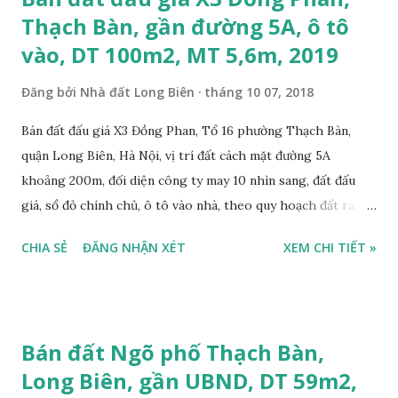
Thạch Bàn, gần đường 5A, ô tô
vào, DT 100m2, MT 5,6m, 2019
Đăng bởi
Nhà đất Long Biên
tháng 10 07, 2018
Bán đất đấu giá X3 Đồng Phan, Tổ 16 phường Thạch Bàn,
quận Long Biên, Hà Nội, vị trí đất cách mặt đường 5A
khoảng 200m, đối diện công ty may 10 nhìn sang, đất đấu
giá, sổ đỏ chính chủ, ô tô vào nhà, theo quy hoạch đất ra
mặt đường 22m, đất thổ cư, diện tích 100m2, mặt tiền 5,6m,
CHIA SẺ
ĐĂNG NHẬN XÉT
XEM CHI TIẾT »
nở hậu, tiện để ở, làm kho xưởng, sổ đỏ chính chủ, giá bán:
2,7 tỷ, có bớt với khách thiện chí mua. Liên hệ: Mr Nguyễn
Thế Cường, Tel: 0984.999.007 – 0915.383.393. Miễn trung
gian, Môi giới & Quảng cáo trực tuyến.
Bán đất Ngõ phố Thạch Bàn,
Long Biên, gần UBND, DT 59m2,