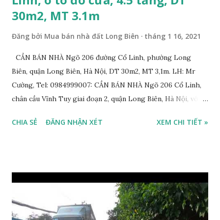
30m2, MT 3.1m
Đăng bởi
Mua bán nhà đất Long Biên
tháng 1 16, 2021
CẦN BÁN NHÀ Ngõ 206 đường Cổ Linh, phường Long
Biên, quận Long Biên, Hà Nội, DT 30m2, MT 3,1m. LH: Mr
Cường, Tel: 0984999007: CẦN BÁN NHÀ Ngõ 206 Cổ Linh,
chân cầu Vĩnh Tuy giai đoạn 2, quận Long Biên, Hà Nội, với
thông tin chi tiết như sau: * Nhà nằm trong ngõ 206 đường
CHIA SẺ
ĐĂNG NHẬN XÉT
XEM CHI TIẾT »
Cổ Linh, ngõ trước nhà rộng 5m, ô tô để trước nhà được; *
Nhà lô góc, 2 mặt tiền, nhà 4.5 tầng, diện tích 30m2, mặt tiền
3.1m; * Thiết kế gồm: 1 phòng khách, 1 phòng bếp, 3 phòng
ngủ, 1 phòng thờ, 1 sân phơi, 4WC; * Hướng Tây Bắc; * Pháp
lý: sổ đỏ chính chủ; * Giá bán: 3,1 tỷ, có thương lượng với
khách thiện chí mua nhanh trước Tết Âm lịch; Thông tin
tiện ích xung quanh nhà Ngõ 206 đường Cổ Linh cần bán