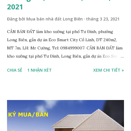
2021
Đăng bởi
Mua bán nhà đất Long Biên
tháng 3 23, 2021
CẦN BÁN ĐẤT làm kho xưởng tại phố Tư Đình, phường
Long Biên, gần dự án Eco Smart City Cổ Linh, DT 240m2,
MT 7m, LH: Mr Cường, Tel: 0984999007: CẦN BÁN ĐẤT làm
kho xưởng tại phố Tư Đình, Long Biên, gần dự án Eco Smart
City Cổ Linh, với thông tin chi tiết như sau: • Đất thổ cư,
CHIA SẺ
1 NHẬN XÉT
XEM CHI TIẾT »
nằm trên mặt ngõ thông, đường rộng 8m, 2 ô tô tránh nhau;
• Diện tích: 240m2, mặt tiền 7m; • Hướng Đông Bắc; • Pháp
lý: sổ đỏ chính chủ; • Tiện để xây biệt thự, làm văn phòng
công ty, làm kho xưởng, hoặc xây tòa nhà cho thuê; • Giá
bán: 17,5 tỷ, có thương lượng với khách thiện chí mua nhanh;
THÔNG TIN TIỆN ÍCH XUNG QUANH MẢNH ĐẤT LÀM
KHO XƯỞNG TẠI PHỐ TƯ ĐÌNH CẦN BÁN: • Đất nằm trên
mặt ngõ phố Tư Đình, ngõ trước nhà rộng 8m, ngõ thông, ô