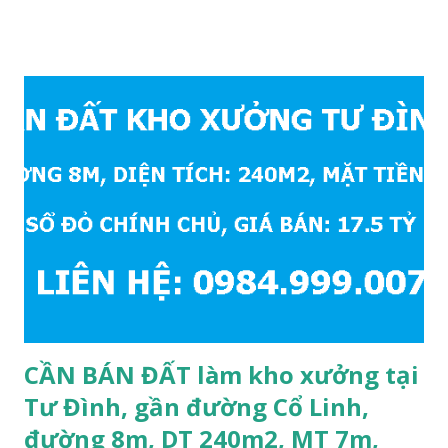
đồng bộ, đường trải nhựa, vỉa hè rộng 3m. Cách Trường mầm
non Cự Khối khoảng 200m. Cách Trường cấp 2 Cự Khối
khoảng 250m. Cách Trường Tiểu học Cự Khối khoảng
400m. Cách cầu Thanh Trì khoảng 500m. Cách mặt phố Bát
Khối khoảng 300m. Cách vòng xuyến cuối đường Cổ Linh và
đường 5B khoảng 1km. Khu vực hạ tầng đồng bộ, tương lai
sẽ rất đẹp, lý tưởng để ở, văn phòng, hoặc xây căn hộ cho
thuê… * Đất phân lô, diện tích: 86m2, mặt tiền 5m, đường
10m và vỉa hè rộng 3m, hướng Đông Nam; * Pháp lý: sổ đỏ
chính chủ; * Giá bán: 6.15 tỷ, có thương lượng với khách
thiện chí mua; Liên hệ: Mr Cường, Tel: 0984999007...
CẦN BÁN ĐẤT làm kho xưởng tại
Tư Đình, gần đường Cổ Linh,
đường 8m, DT 240m2, MT 7m,