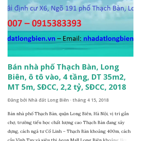
Thanh Trì, mặt hồ rộng 2ha, đường 6m, DT 110m2, MT 6m,
hướng Tây Nam, SĐCC, giá bán: 5.5 tỷ, có thương lượng; 5.
CẦN BÁN GẤP đất đấu giá A1A2A3 Cự Khối, gần cầu Thanh
Trì, đường 8.5m, DT 66m2, MT 5.5m, hướng Đông Bắc, SĐCC,
giá bán: 4.2 tỷ, có thương lượng; 6. CẦN BÁN GẤP đất Ngõ 38
phố Tư Đình, gần đường Cổ Linh, ngõ 3m, DT...
Bán nhà phố Thạch Bàn, Long
Biên, ô tô vào, 4 tầng, DT 35m2,
MT 5m, SĐCC, 2,2 tỷ, SĐCC, 2018
Đăng bởi
Nhà đất Long Biên
tháng 4 15, 2018
Bán nhà phố Thạch Bàn, quận Long Biên, Hà Nội, vị trí gần
chợ, trường tiểu học chất lượng cao Thạch Bàn đang xây
dựng, cách ngã tư Cổ Linh – Thạch Bàn khoảng 400m, cách
cầu Vĩnh Tuy và siêu thị Aeon Mall Long Biên khoảng 1km,