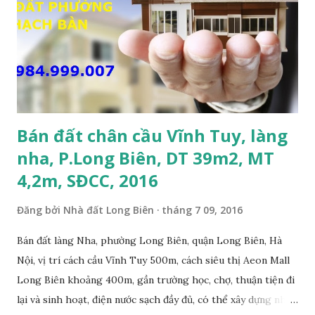
tô tránh nhau; • Cách mặt đường Cổ Linh khoảng 200m; •
Cách dự án Eco Smart City Cổ Linh khoảng 250m; • Gần dự
án khu biệt thự dự án Minh Tâm Tư Đình • Cách chân cầu
Vĩnh Tuy và siêu thị Aeon Mall Long Biên khoảng 500m; •
Khu vực đông đúc dân cư, thuận tiện đi lại và sinh hoạt; ...
Bán đất chân cầu Vĩnh Tuy, làng
nha, P.Long Biên, DT 39m2, MT
4,2m, SĐCC, 2016
Đăng bởi
Nhà đất Long Biên
tháng 7 09, 2016
Bán đất làng Nha, phường Long Biên, quận Long Biên, Hà
Nội, vị trí cách cầu Vĩnh Tuy 500m, cách siêu thị Aeon Mall
Long Biên khoảng 400m, gần trường học, chợ, thuận tiện đi
lại và sinh hoạt, điện nước sạch đầy đủ, có thể xây dựng nhà