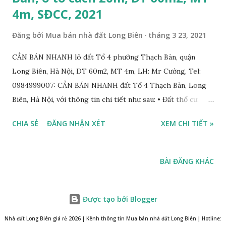
4m, SĐCC, 2021
Đăng bởi
Mua bán nhà đất Long Biên
tháng 3 23, 2021
CẦN BÁN NHANH lô đất Tổ 4 phường Thạch Bàn, quận
Long Biên, Hà Nội, DT 60m2, MT 4m, LH: Mr Cường, Tel:
0984999007: CẦN BÁN NHANH đất Tổ 4 Thạch Bàn, Long
Biên, Hà Nội, với thông tin chi tiết như sau: • Đất thổ cư,
nằm trong ngõ phố Thạch Bàn, cách mặt phố Thạch Bàn
CHIA SẺ
ĐĂNG NHẬN XÉT
XEM CHI TIẾT »
khoảng 100m; • Diện tích: 60m2, mặt tiền 4m, ngõ 2.2m, ô tô
cách 20m; • Hướng Tây Bắc; • Pháp lý: sổ đỏ chính chủ; • Giá
bán: 45 triệu/m2, có thương lượng với khách thiện chí mua
BÀI ĐĂNG KHÁC
nhanh; THÔNG TIN TIỆN ÍCH XUNG QUANH MẢNH ĐẤT
TỔ 4 THẠCH BÀN CẦN BÁN NHANH: • Đất nằm trong ngõ
phố Thạch Bàn, khu vực đông đúc dân cư, xung quanh đã xây
Được tạo bởi Blogger
dựng đẹp; • Cách mặt phố Thạch Bàn khoảng 100m; • Cách
Nhà đất Long Biên giá rẻ 2026 | Kênh thông tin Mua bán nhà đất Long Biên | Hotline: