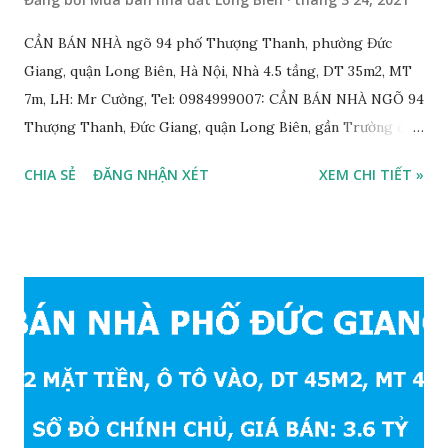
CẦN BÁN NHÀ ngõ 94 phố Thượng Thanh, phường Đức
Giang, quận Long Biên, Hà Nội, Nhà 4.5 tầng, DT 35m2, MT
7m, LH: Mr Cường, Tel: 0984999007: CẦN BÁN NHÀ NGÕ 94
Thượng Thanh, Đức Giang, quận Long Biên, gần Trường cấp
3 Lý Thường Kiệt, với thông tin chi tiết như sau: • Nhà nằm
CHIA SẺ
ĐĂNG NHẬN XÉT
XEM CHI TIẾT »
trong ngõ 94 phố Thượng Thanh, phường Đức Giang, quận
Long Biên; • Nhà xây 4.5 tầng, diện tích: 35m2, mặt tiền 7m,
ngõ thông, ô tô đỗ cửa; • Thiết kế gồm 1 phòng khách, 1
phòng bếp, 1 WC tầng 1, 3 phòng ngủ + 3WC khép kín
trong phòng, 1 phòng thờ, 1 sân phơi, • Nhà đầy đủ nội thất
từ tầng 1 lên tầng 4: tivi phòng khách, sofa, bàn ghế ăn, tủ
bếp, tủ lạnh, giường tủ trong các phòng ngủ, 3 điều hòa. •
Nhà bán để lại toàn bộ đồ đạc, khách mua chỉ cần xách va li
đến ở • Hướng Tây Bắc; • Pháp lý: sổ đỏ chính chủ; • Giá bán:
3,2 tỷ có thương lượng với khách thiện chí mua nhanh;