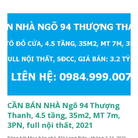
đ
ă
n
g
CẦN BÁN NHÀ Ngõ 94 Thượng
Thanh, 4.5 tầng, 35m2, MT 7m,
3PN, full nội thất, 2021
Đăng bởi
Mua bán nhà đất Long Biên
tháng 3 24, 2021