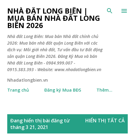
Chuyển đến nội dung chính
NHÀ ĐẤT LONG BIÊN |
MUA BÁN NHÀ ĐẤT LONG
BIÊN 2026
Nhà đất Long Biên: Mua bán Nhà đất chính chủ
2026: Mua bán nhà đất quận Long Biên với các
dịch vụ: Môi giới nhà đất, Tư vấn đầu tư Bất động
sản quận Long Biên 2026. Đăng Ký Mua và bán
Nhà đất Long Biên - 0984.999.007 -
0915.383.393 - Website: www.nhadatlongbien.vn
Nhadatlongbien.vn
Trang chủ
Đăng ký Mua BĐS
Thêm…
B
Đang hiển thị bài đăng từ
HIỂN THỊ TẤT CẢ
à
tháng 3 21, 2021
i