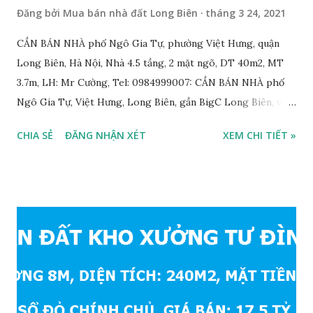
Đăng bởi
Mua bán nhà đất Long Biên
tháng 3 24, 2021
CẦN BÁN NHÀ phố Ngô Gia Tự, phường Việt Hưng, quận
Long Biên, Hà Nội, Nhà 4.5 tầng, 2 mặt ngõ, DT 40m2, MT
3.7m, LH: Mr Cường, Tel: 0984999007: CẦN BÁN NHÀ phố
Ngô Gia Tự, Việt Hưng, Long Biên, gần BigC Long Biên, với
thông tin chi tiết như sau: · Nhà nằm trong ngõ phố
CHIA SẺ
ĐĂNG NHẬN XÉT
XEM CHI TIẾT »
Ngô Gia Tự, phường Việt Hưng, ngay sau siêu thị BigC Long
Biên; · Nhà xây 4.5 tầng, diện tích: 40m2, mặt tiền 3.7m,
nhà lô góc, 2 mặt ngõ; · Thiết kế hiện đại, gồm 1 phòng
khách, 1 phòng bếp, 4 phòng ngủ, 1 phòng thờ, 1 sân phơi,
4WC; nhà mới, vào ở luôn, bàn giao nhà ngay cho khách mua;
· Hướng Đông Bắc và Tây Bắc; · Pháp lý: sổ đỏ chính
chủ; · Giá bán: 2,9 tỷ, có thương lượng với khách thiện
chí mua; THÔNG TIN TIỆN ÍCH XUNG QUANH NHÀ PHỐ
NGÔ GIA TỰ, SAU BIGC LONG BIÊN CẦN BÁN: · ...