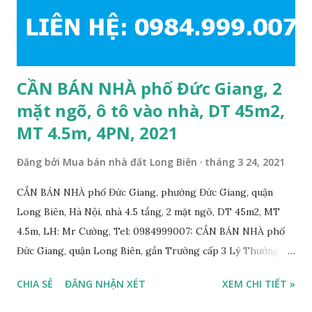
THÔNG TIN TIỆN ÍCH XUNG QUANH NHÀ BÁN NGÕ 94
PHỐ THƯỢNG THANH CẦN BÁN: • Nhà nằm trong ngõ 94
phố Thượng Thanh, phường Đức Giang, quận Long Biê...
CẦN BÁN NHÀ phố Đức Giang, 2
mặt ngõ, ô tô vào nhà, DT 45m2,
MT 4.5m, 4PN, 2021
Đăng bởi
Mua bán nhà đất Long Biên
tháng 3 24, 2021
CẦN BÁN NHÀ phố Đức Giang, phường Đức Giang, quận
Long Biên, Hà Nội, nhà 4.5 tầng, 2 mặt ngõ, DT 45m2, MT
4.5m, LH: Mr Cường, Tel: 0984999007: CẦN BÁN NHÀ phố
Đức Giang, quận Long Biên, gần Trường cấp 3 Lý Thường
Kiệt, với thông tin chi tiết như sau: • Nhà nằm trong ngõ
CHIA SẺ
ĐĂNG NHẬN XÉT
XEM CHI TIẾT »
phố Đức Giang, ngõ trước nhà rộng gần 4m, ô tô đỗ cửa và
vào nhà; • Nhà xây 4.5 tầng, diện tích: 45m2, mặt tiền 4.5m, 2