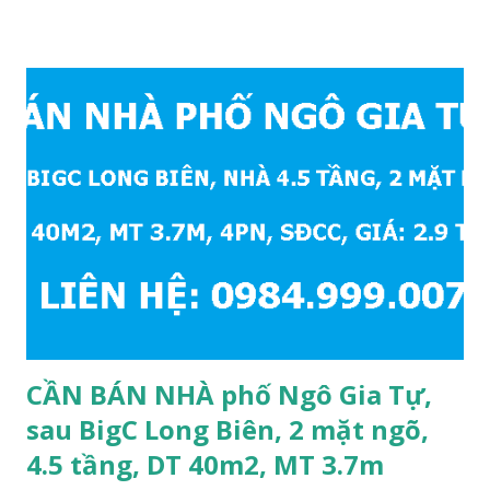
mặt ngõ; • Thiết kế gồm: 1 phòng khách, 1 phòng bếp, 4
phòng ngủ, 1 phòng thờ, 1 sân phơi, 4WC, nhà mới, nội thất
hiện đại, vào ở ngay, bàn giao nhà luôn cho khách mua; •
Hướng Tây Bắc và Đông Bắc; • Pháp lý: sổ đỏ chính chủ; • Giá
bán: 3,6 tỷ, có thương lượng với khách thiện chí mua nhanh;
THÔNG TIN TIỆN ÍCH XUNG QUANH NHÀ PHỐ ĐỨC
GIANG CẦN BÁN: • Nhà nằm trong ngõ phố Đức Giang,
cách mặt phố Đức Giang 200m; • Cách Trường Tiểu học và
Trường Mầm non phường Đức Giang khoảng 250m; • Cách
chợ Đức Hòa khoảng 400m; • Cách dự án Bình Minh Garden
số 93 Đức Giang khoảng 300m; • Cách Trường Mầm non và
Trườ...
CẦN BÁN NHÀ phố Ngô Gia Tự,
sau BigC Long Biên, 2 mặt ngõ,
4.5 tầng, DT 40m2, MT 3.7m