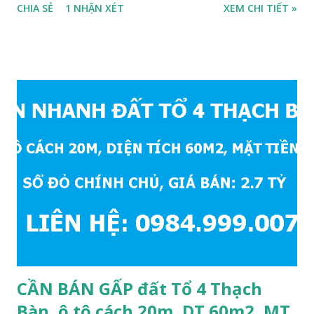
CHIA SẺ
1 NHẬN XÉT
XEM CHI TIẾT »
nằm trên mặt ngõ thông, đường rộng 8m, 2 ô tô tránh nhau;
• Diện tích: 240m2, mặt tiền 7m; • Hướng Đông Bắc; • Pháp
lý: sổ đỏ chính chủ; • Tiện để xây biệt thự, làm văn phòng
công ty, làm kho xưởng, hoặc xây tòa nhà cho thuê; • Giá
bán: 17,5 tỷ, có thương lượng với khách thiện chí mua nhanh;
THÔNG TIN TIỆN ÍCH XUNG QUANH MẢNH ĐẤT LÀM
KHO XƯỞNG TẠI PHỐ TƯ ĐÌNH CẦN BÁN: • Đất nằm trên
mặt ngõ phố Tư Đình, ngõ trước nhà rộng 8m, ngõ thông, ô
tô tránh nhau; • Cách mặt đường Cổ Linh khoảng 200m; •
Cách dự án Eco Smart City Cổ Linh khoảng 250m; • Gần dự
án khu biệt thự dự án Minh Tâm Tư Đình • Cách chân cầu
Vĩnh Tuy và siêu thị Aeon Mall Long Biên khoảng 500m; •
Khu vực đông đúc dân cư, thuận tiện đi lại và sinh hoạt; ...
CẦN BÁN GẤP đất Tổ 4 Thạch
Bàn, ô tô cách 20m, DT 60m2, MT