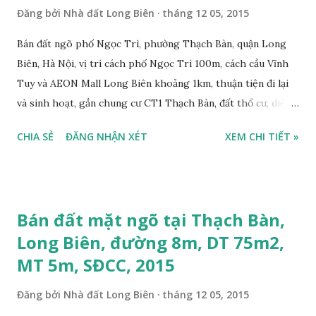
Đăng bởi
Nhà đất Long Biên
tháng 12 05, 2015
Bán đất ngõ phố Ngọc Trì, phường Thạch Bàn, quận Long
Biên, Hà Nội, vị trí cách phố Ngọc Trì 100m, cách cầu Vĩnh
Tuy và AEON Mall Long Biên khoảng 1km, thuận tiện đi lại
và sinh hoạt, gần chung cư CT1 Thạch Bàn, đất thổ cư, diện
tích mặt bằng: 52m2, mặt tiền 4,5m, hướng Đông Bắc, ô tô
CHIA SẺ
ĐĂNG NHẬN XÉT
XEM CHI TIẾT »
vào nhà, sổ đỏ chính chủ, giá bán 1,95 tỷ. Liên hệ:
0984999007 - 0915383393. Miễn trung gian & Quảng cáo
trực tuyến. Nếu thông tin trên chưa phù hợp, Quý khách
hàng vui lòng xem thêm thông tin Nhà đất Thạch Bàn tháng
Bán đất mặt ngõ tại Thạch Bàn,
12-2015 tại đây: https://thachban.wordpress.com/danh-
Long Biên, đường 8m, DT 75m2,
sach-nha-dat-ban-tai-thach-ban-thang-11-2015/ Video
MT 5m, SĐCC, 2015
phố Ngọc Trì, Phường Thạch Bàn khánh thành tháng 5-
2015: Bản đồ vị trí lô đất ngõ phố Ngọc Trì, Thạch Bàn bên
Đăng bởi
Nhà đất Long Biên
tháng 12 05, 2015
dưới đây: