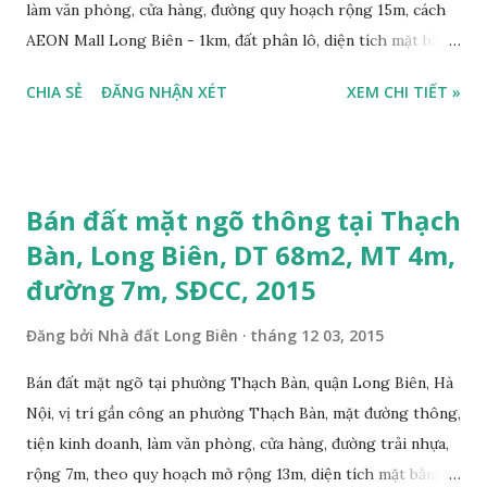
làm văn phòng, cửa hàng, đường quy hoạch rộng 15m, cách
AEON Mall Long Biên - 1km, đất phân lô, diện tích mặt bằng
67m2, mặt tiền 5,7m, vỉa hè rộng 2m, hướng Đông Nam, xung
CHIA SẺ
ĐĂNG NHẬN XÉT
XEM CHI TIẾT »
quanh đã xây nhà, điện, nước sạch đầy đủ, xây dựng nhà ở
được ngay, sổ đỏ chính chủ, giá bán 3 tỷ. Liên hệ:
0984999007 - 0915383393. Miễn trung gian & Quảng cáo
trực tuyến Nếu thông tin trên chưa phù hợp quý khách
Bán đất mặt ngõ thông tại Thạch
hàng vui lòng xem thêm thông tin Nhà đất Thạch Bàn bán
Bàn, Long Biên, DT 68m2, MT 4m,
tại đây: https://thachban.wordpress.com/danh-sach-nha-
đường 7m, SĐCC, 2015
dat-ban-tai-thach-ban-thang-11-2015/ Xem vị trí khu đất
cần bán ở bản đồ bên dưới đây:
Đăng bởi
Nhà đất Long Biên
tháng 12 03, 2015
Bán đất mặt ngõ tại phường Thạch Bàn, quận Long Biên, Hà
Nội, vị trí gần công an phường Thạch Bàn, mặt đường thông,
tiện kinh doanh, làm văn phòng, cửa hàng, đường trải nhựa,
rộng 7m, theo quy hoạch mở rộng 13m, diện tích mặt bằng