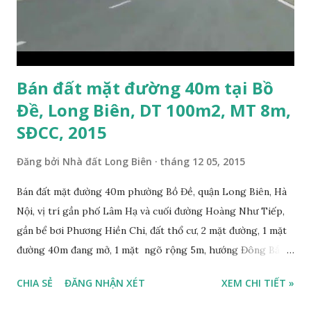
Bán đất mặt đường 40m tại Bồ
Đề, Long Biên, DT 100m2, MT 8m,
SĐCC, 2015
Đăng bởi
Nhà đất Long Biên
tháng 12 05, 2015
Bán đất mặt đường 40m phường Bồ Đề, quận Long Biên, Hà
Nội, vị trí gần phố Lâm Hạ và cuối đường Hoàng Như Tiếp,
gần bể bơi Phương Hiền Chi, đất thổ cư, 2 mặt đường, 1 mặt
đường 40m đang mở, 1 mặt ngõ rộng 5m, hướng Đông Bắc
và Đông Nam, diện tích mặt bằng 100m2, mặt tiền 8m, Sổ đỏ
CHIA SẺ
ĐĂNG NHẬN XÉT
XEM CHI TIẾT »
chính chủ, giá bán 100 triệu/m2. Liên hệ: 0984999007 -
0915383393. Miễn trung gian & Quảng cáo trực tuyến. Nếu