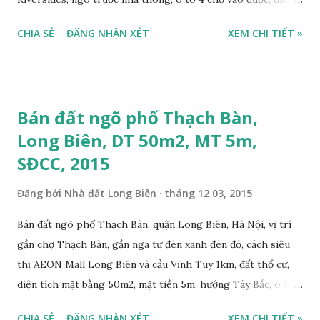
thổ cư, 2 mặt ngõ trước và sau, diện tích mặt bằng 198m2,
CHIA SẺ
ĐĂNG NHẬN XÉT
XEM CHI TIẾT »
mặt tiền 12m, mặt ngõ trước rộng 3m, ngõ thông, ngõ phía
sau rộng 2m, tiện chia làm 6 suất nhỏ, sổ đỏ chính chủ, giá
bán 22 triệu/m2. Liên hệ: 0984999007 - 0915383393. Miễn
trung gian & Quảng cáo trực tuyến Xem bản đồ khu đất cần
Bán đất ngõ phố Thạch Bàn,
bán tại phường Phúc Lợi bên dưới đây:
Long Biên, DT 50m2, MT 5m,
SĐCC, 2015
Đăng bởi
Nhà đất Long Biên
tháng 12 03, 2015
Bán đất ngõ phố Thạch Bàn, quận Long Biên, Hà Nội, vị trí
gần chợ Thạch Bàn, gần ngã tư đèn xanh đèn đỏ, cách siêu
thị AEON Mall Long Biên và cầu Vĩnh Tuy 1km, đất thổ cư,
diện tích mặt bằng 50m2, mặt tiền 5m, hướng Tây Bắc, ô tô
cách 5m, sổ đỏ chính chủ, điện, nước sạch đầy đủ, có thể xây
CHIA SẺ
ĐĂNG NHẬN XÉT
XEM CHI TIẾT »