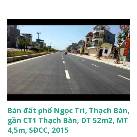
thông tin trên chưa phù hợp, Quý khách vui lòng xem thêm
Nhà đất Bồ Đề 2015 tại đây:
http://www.nhadatlongbien.vn/p/nha-at-bo-e-thang-12-
2015.html Video Phố Lâm Hạ, phường Bồ Đề bên dưới:
Bán đất phố Ngọc Trì, Thạch Bàn,
gần CT1 Thạch Bàn, DT 52m2, MT
4,5m, SĐCC, 2015