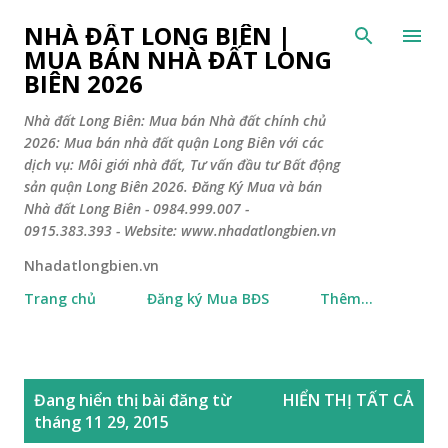
Chuyển đến nội dung chính
NHÀ ĐẤT LONG BIÊN |
MUA BÁN NHÀ ĐẤT LONG
BIÊN 2026
Nhà đất Long Biên: Mua bán Nhà đất chính chủ
2026: Mua bán nhà đất quận Long Biên với các
dịch vụ: Môi giới nhà đất, Tư vấn đầu tư Bất động
sản quận Long Biên 2026. Đăng Ký Mua và bán
Nhà đất Long Biên - 0984.999.007 -
0915.383.393 - Website: www.nhadatlongbien.vn
Nhadatlongbien.vn
Trang chủ
Đăng ký Mua BĐS
Thêm…
B
Đang hiển thị bài đăng từ
HIỂN THỊ TẤT CẢ
à
tháng 11 29, 2015
i