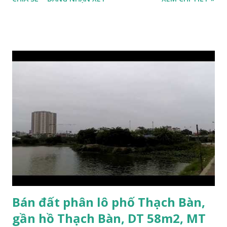
dựng nhà ở ngay, sổ đỏ chính chủ, giá bán 1,4 tỷ. Liên hệ:
0984999007 - 0915383393. Miễn trung gian & Quảng cáo
trực tuyến Nếu thông tin trên chưa phù hợp, quý khách vui
lòng xem thêm thông tin Nhà đất Thạch Bàn bán 2015 tại
đây: https://thachban.wordpress.com/danh-sach-nha-dat-
ban-tai-thach-ban-thang-11-2015/ Bản đồ vị trí khu đất cần
bán tại phường Thạch Bàn bên dưới:
Bán đất phân lô phố Thạch Bàn,
gần hồ Thạch Bàn, DT 58m2, MT