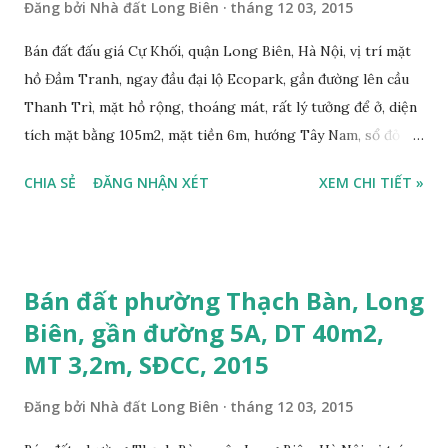
Đăng bởi
Nhà đất Long Biên
tháng 12 03, 2015
Him Lam - Thạch Bàn 18 tầng quay ngày 02/12/2015: Vị
trí khu đất trên bản đồ bên dưới đây:
Bán đất đấu giá Cự Khối, quận Long Biên, Hà Nội, vị trí mặt
hồ Đầm Tranh, ngay đầu đại lộ Ecopark, gần đường lên cầu
Thanh Trì, mặt hồ rộng, thoáng mát, rất lý tưởng để ở, diện
tích mặt bằng 105m2, mặt tiền 6m, hướng Tây Nam, sổ đỏ
chính chủ, giá bán: 21 triệu/m2, có thương lượng với khách
CHIA SẺ
ĐĂNG NHẬN XÉT
XEM CHI TIẾT »
thiện chí mua. Liên hệ: 0984999007 - 0915383393. Miễn
trung gian & Quảng cáo trực tuyến Nếu thông tin trên chưa
phù hợp quý khách hàng vui lòng xem thêm thông tin Nhà
đất Thạch Bàn bán tại đây:
Bán đất phường Thạch Bàn, Long
https://thachban.wordpress.com/danh-sach-nha-dat-ban-
Biên, gần đường 5A, DT 40m2,
tai-thach-ban-thang-11-2015/ Quý khách xem vị trí khu đất
MT 3,2m, SĐCC, 2015
mặt hồ Đầm Tranh ở bản đồ bên dưới:
Đăng bởi
Nhà đất Long Biên
tháng 12 03, 2015