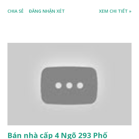
68m2, mặt tiền 4m, hướng Đông Nam, sổ đỏ chính chủ, giá
CHIA SẺ
ĐĂNG NHẬN XÉT
XEM CHI TIẾT »
bán 1,9 tỷ, có thương lượng với khách thiện chí mua. Liên hệ:
0984999007 - 0915383393 Nếu thông tin này chưa phù hợp,
quý khách hàng vui lòng xem thêm thông tin tại đây:
https://thachban.wordpress.com/danh-sach-nha-dat-ban-
tai-thach-ban-thang-11-2015/ Bản đồ vị trí khu đất cần bán
tại mặt ngõ phố Thạch Bàn 2015 dưới đây
Bán nhà cấp 4 Ngõ 293 Phố