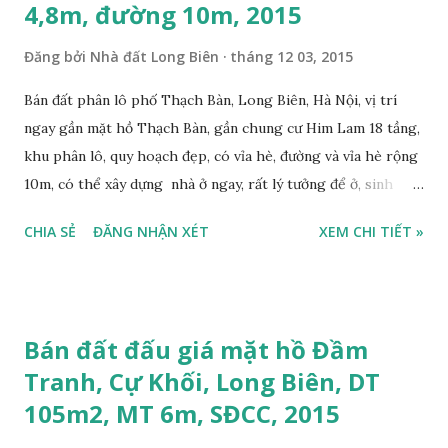
4,8m, đường 10m, 2015
Đăng bởi
Nhà đất Long Biên
tháng 12 03, 2015
Bán đất phân lô phố Thạch Bàn, Long Biên, Hà Nội, vị trí
ngay gần mặt hồ Thạch Bàn, gần chung cư Him Lam 18 tầng,
khu phân lô, quy hoạch đẹp, có vỉa hè, đường và vỉa hè rộng
10m, có thể xây dựng nhà ở ngay, rất lý tưởng để ở, sinh
hoạt, đi lại, gần UBND phường, trường cấp 2, trường mầm
CHIA SẺ
ĐĂNG NHẬN XÉT
XEM CHI TIẾT »
non, diện tích mặt bằng 58m2, mặt tiền 4,8m, hướng Tây
Nam, giá bán 2,8 tỷ. Có bớt với khách thiện chí mua. Liên hệ:
0984999007 - 0915383393. Miễn trung gian & Quảng cáo
trực tuyến Nếu thông tin chưa phù hợp, quý khách hàng vui
Bán đất đấu giá mặt hồ Đầm
lòng xem thêm thông tin Nhà đất Thạch Bàn cần bán tại đây:
Tranh, Cự Khối, Long Biên, DT
https://thachban.wordpress.com/danh-sach-nha-dat-ban-
105m2, MT 6m, SĐCC, 2015
tai-thach-ban-thang-11-2015/ Video quay mặt hồ Thạch
Bàn mới quay ngày 02/12/2015 bên dưới đây: Video chung cư