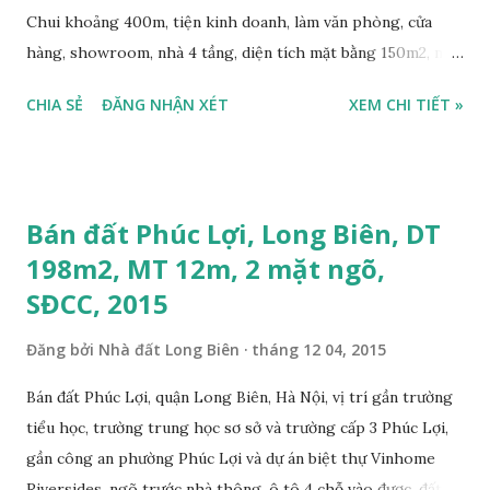
Chui khoảng 400m, tiện kinh doanh, làm văn phòng, cửa
hàng, showroom, nhà 4 tầng, diện tích mặt bằng 150m2, mặt
tiền 4m, hướng Đông Nam, sổ đỏ chính chủ, giá bán thỏa
CHIA SẺ
ĐĂNG NHẬN XÉT
XEM CHI TIẾT »
thuận. Liên hệ: 0984999007 - 0915383393. Miễn trung gian
& Quảng cáo trực tuyến. Nếu thông tin trên chưa phù hợp,
quý khách vui lòng xem thêm thông tin Nhà đất Thạch Bàn
bán 2015 tại đây: https://thachban.wordpress.com/danh-
Bán đất Phúc Lợi, Long Biên, DT
sach-nha-dat-ban-tai-thach-ban-thang-11-2015/ Vị trí nhà
198m2, MT 12m, 2 mặt ngõ,
mặt phố Ngô Gia Tự, Long Biên ở bản đồ bên dưới:
SĐCC, 2015
Đăng bởi
Nhà đất Long Biên
tháng 12 04, 2015
Bán đất Phúc Lợi, quận Long Biên, Hà Nội, vị trí gần trường
tiểu học, trường trung học sơ sở và trường cấp 3 Phúc Lợi,
gần công an phường Phúc Lợi và dự án biệt thự Vinhome
Riversides, ngõ trước nhà thông, ô tô 4 chỗ vào được, đất