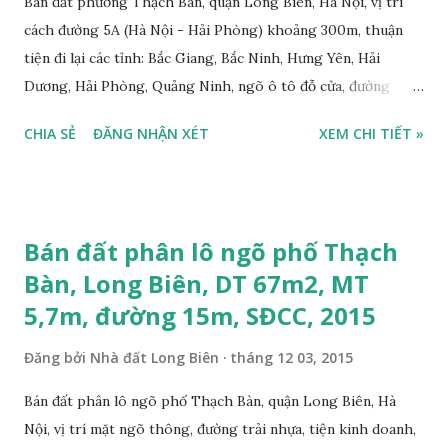
Bán đất phường Thạch Bàn, quận Long Biên, Hà Nội, vị trí
cách đường 5A (Hà Nội - Hải Phòng) khoảng 300m, thuận
tiện đi lại các tỉnh: Bắc Giang, Bắc Ninh, Hưng Yên, Hải
Dương, Hải Phòng, Quảng Ninh, ngõ ô tô đỗ cửa, đường
trước nhà rộng 3m, đất thổ cư, diện tích mặt bằng 40m2, mặt
CHIA SẺ
ĐĂNG NHẬN XÉT
XEM CHI TIẾT »
tiền 3,2m, hướng Nam, sổ đỏ chính chủ, giá bán 1,05 tỷ, có
thương lượng với khách thiện chí mua. Liên hệ: 0984999007
- 0915383393. Miễn trung gian & Quảng cáo trực tuyến. Nếu
thông tin trên chưa phù hợp, quý khách vui lòng xem thêm
Bán đất phân lô ngõ phố Thạch
thông tin Nhà đất Thạch Bàn bán 2015 tại đây:
Bàn, Long Biên, DT 67m2, MT
https://thachban.wordpress.com/danh-sach-nha-dat-ban-
5,7m, đường 15m, SĐCC, 2015
tai-thach-ban-thang-11-2015/ Bản đồ vị trí khu đất cần bán
tại phường Thạch Bàn bên dưới:
Đăng bởi
Nhà đất Long Biên
tháng 12 03, 2015
Bán đất phân lô ngõ phố Thạch Bàn, quận Long Biên, Hà
Nội, vị trí mặt ngõ thông, đường trải nhựa, tiện kinh doanh,