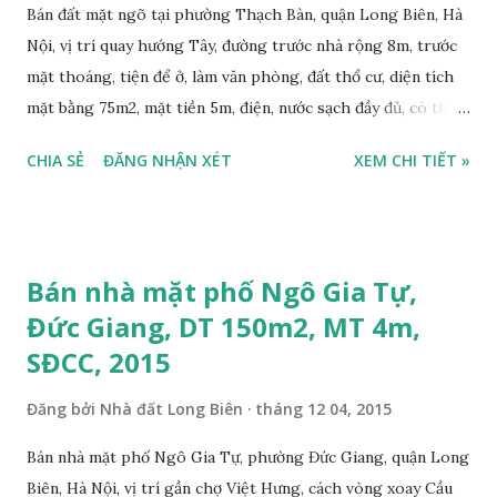
Bán đất mặt ngõ tại phường Thạch Bàn, quận Long Biên, Hà
Nội, vị trí quay hướng Tây, đường trước nhà rộng 8m, trước
mặt thoáng, tiện để ở, làm văn phòng, đất thổ cư, diện tích
mặt bằng 75m2, mặt tiền 5m, điện, nước sạch đầy đủ, có thể
xây dựng nhà ở ngay, sổ đỏ chính chủ, giá bán: 32 triệu/m2.
CHIA SẺ
ĐĂNG NHẬN XÉT
XEM CHI TIẾT »
Liên hệ: 0984999007 - 0915383393. Miễn trung gian &
Quảng cáo trực tuyến Nếu thông tin trên chưa phù hợp,
Quý khách hàng vui lòng xem thêm thông tin Nhà đất
Thạch Bàn tháng 12-2015 tại đây:
Bán nhà mặt phố Ngô Gia Tự,
https://thachban.wordpress.com/danh-sach-nha-dat-ban-
Đức Giang, DT 150m2, MT 4m,
tai-thach-ban-thang-11-2015/
SĐCC, 2015
Đăng bởi
Nhà đất Long Biên
tháng 12 04, 2015
Bán nhà mặt phố Ngô Gia Tự, phường Đức Giang, quận Long
Biên, Hà Nội, vị trí gần chợ Việt Hưng, cách vòng xoay Cầu