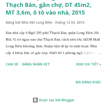
Thạch Bàn, gần chợ, DT 45m2,
MT 3,6m, ô tô vào nhà, 2015
Đăng bởi
Nhà đất Long Biên
tháng 12 03, 2015
Bán nhà cấp 4 Ngõ 293 phố Thạch Bàn, quận Long Biên, Hà
Nội. Vị trí ngay sau chợ Thạch Bàn, cách siêu thị AEON Mall
Long Biên khoảng 1km, thuận tiện đi lại và sinh hoạt. Nhà
cấp 4 khép kín, có gác sép, thiết kế 1 phòng ngủ, 1 phòng
bếp riêng biệt, 1 chỗ để xe, diện tích mặt bằng 45m2, mặt
CHIA SẺ
ĐĂNG NHẬN XÉT
XEM CHI TIẾT »
tiền 3,6m, hướng Tây Nam, ngõ trước nhà rộng 5m, ô tô vào
nhà, sổ đỏ chính chủ, giá bán 1,65 tỷ, có bớt với khách mua
nhanh và thiện chí mua. Liên hệ: 0984999007 - 0915383393.
BÀI ĐĂNG KHÁC
Miễn trung gian & Quảng cáo trực tuyến Nếu thông tin trên
chưa phù hợp, Quý khách vui lòng xem thêm các thông tin
Bán nhà đất Thạch Bàn 2015 tại đây:
Được tạo bởi Blogger
https://thachban.wordpress.com/danh-sach-nha-dat-ban-