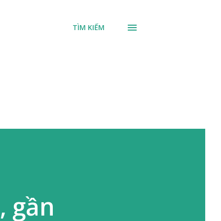
TÌM KIẾM
, gần