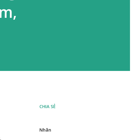
8m,
CHIA SẺ
Nhãn
.