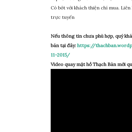
Có bớt với khách thiện chí mua. Li
trực tuyến
Nếu thông tin chưa phù hợp, quý kh
bán tại đây:
https://thachban.word
11-2015/
Video quay mặt hồ Thạch Bàn mới qu