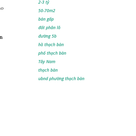
2-3 tỷ
áo
50-70m2
bán gấp
đất phân lô
đường 5b
ần
hồ thạch bàn
phố thạch bàn
Tây Nam
thạch bàn
ubnd phường thạch bàn