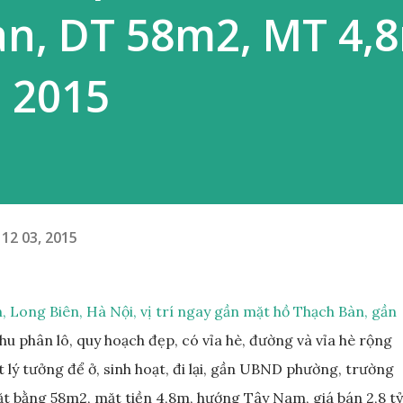
àn, DT 58m2, MT 4,
 2015
12 03, 2015
, Long Biên, Hà Nội, vị trí ngay gần mặt hồ Thạch Bàn, gần
u phân lô, quy hoạch đẹp, có vỉa hè, đường và vỉa hè rộng
 lý tưởng để ở, sinh hoạt, đi lại, gần UBND phường, trường
t bằng 58m2, mặt tiền 4,8m, hướng Tây Nam, giá bán 2,8 tỷ