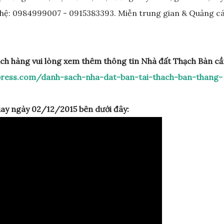
ên hệ: 0984999007 - 0915383393. Miễn trung gian & Quảng c
ách hàng vui lòng xem thêm thông tin Nhà đất Thạch Bàn c
press.com/danh-sach-nha-dat-ban-tai-thach-ban-thang-
ay ngày 02/12/2015 bên dưới đây: