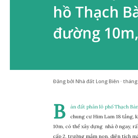
hồ Thạch B
đường 10m,
Đăng bởi
Nhà đất Long Biên
tháng 
B
án đất phân lô phố Thạch Bàn
chung cư Him Lam 18 tầng, kh
10m, có thể xây dựng nhà ở ngay, rất
cấp 2, trường mầm non, diện tích mặ