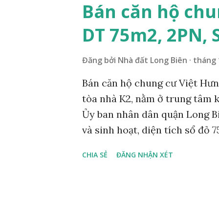
Bán căn hộ chu
DT 75m2, 2PN, S
Đăng bởi
Nhà đất Long Biên
tháng 
Bán căn hộ chung cư Việt Hưng
tòa nhà K2, nằm ở trung tâm k
Ủy ban nhân dân quận Long Biê
và sinh hoạt, diện tích sổ đỏ 
khách 1 bếp 1 vệ sinh, nhà nhà
CHIA SẺ
ĐĂNG NHẬN XÉT
tỷ, có bớt với khách thiện ch
9007 hoặc 091 538 3393 miễn 