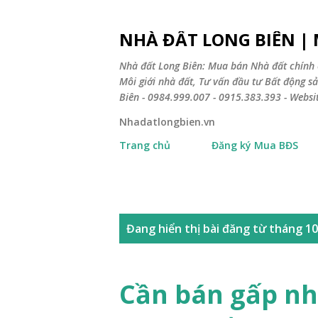
NHÀ ĐẤT LONG BIÊN |
Nhà đất Long Biên: Mua bán Nhà đất chính 
Môi giới nhà đất, Tư vấn đầu tư Bất động 
Biên - 0984.999.007 - 0915.383.393 - Webs
Nhadatlongbien.vn
Trang chủ
Đăng ký Mua BĐS
B
Đang hiển thị bài đăng từ tháng 10
à
i
Cần bán gấp nh
đ
ă