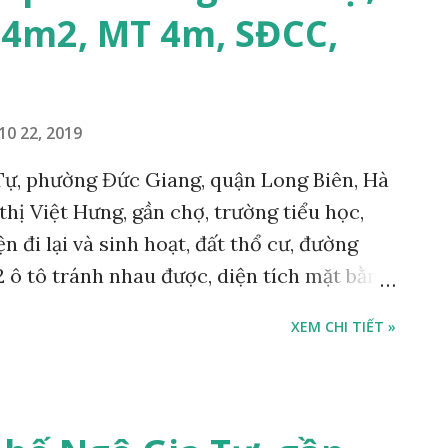
4m2, MT 4m, SĐCC,
10 22, 2019
Tự, phường Đức Giang, quận Long Biên, Hà
 thị Việt Hưng, gần chợ, trường tiểu học,
n đi lại và sinh hoạt, đất thổ cư, đường
2 ô tô tránh nhau được, diện tích mặt bằng
 chủ, giá bán 2,2 tỷ, có bớt với cách trị
XEM CHI TIẾT »
- 2019. Liên hệ Mr Cường, hotline: 098 499
ôi giới.