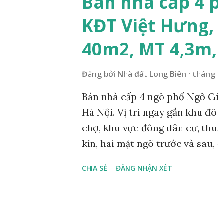
Bán nhà cấp 4 
KĐT Việt Hưng, 
40m2, MT 4,3m,
Đăng bởi
Nhà đất Long Biên
tháng 
Bán nhà cấp 4 ngõ phố Ngô G
Hà Nội. Vị trí ngay gần khu đô
chợ, khu vực đông dân cư, thuậ
kín, hai mặt ngõ trước và sau,
được, ngõ phía sau rộng 2 m, d
CHIA SẺ
ĐĂNG NHẬN XÉT
sổ đỏ chính chủ, giá bán: 2,05
Mr Cường hotline: 098 499 90