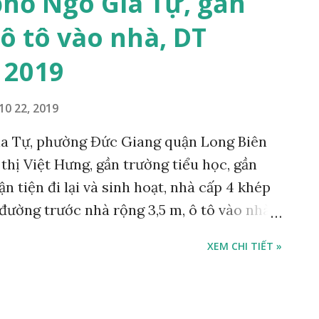
phố Ngô Gia Tự, gần
ô tô vào nhà, DT
 2019
10 22, 2019
ia Tự, phường Đức Giang quận Long Biên
 thị Việt Hưng, gần trường tiểu học, gần
n tiện đi lại và sinh hoạt, nhà cấp 4 khép
 đường trước nhà rộng 3,5 m, ô tô vào nhà
iện tích mặt bằng 40 m2, mặt tiền: 4,3 m,
XEM CHI TIẾT »
 tỷ, có bớt với khách thiện chí mua. Liên hệ
07 hoặc 091 538 3393 miễn môi giới