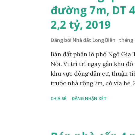
đường 7m, DT 4
2,2 tỷ, 2019
Đăng bởi
Nhà đất Long Biên
tháng 
Bán đất phân lô phố Ngô Gia 
Nội. Vị trí trí ngay gần khu đô
khu vực đông dân cư, thuận tiệ
trước nhà rộng 7m, có vỉa hè, 
44m2, mặt tiền 4m, sổ đỏ chính
CHIA SẺ
ĐĂNG NHẬN XÉT
chí mua nhanh trong tháng 10 
9007 hoặc 091 538 3393 miễn m