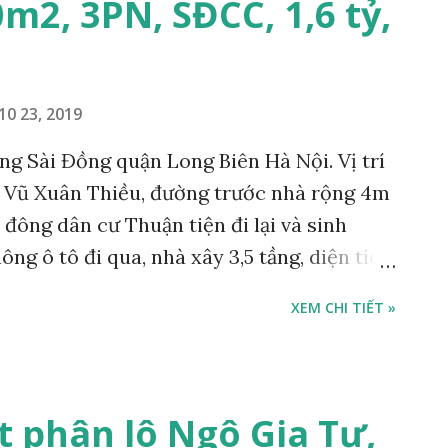
0m2, 3PN, SĐCC, 1,6 tỷ,
10 23, 2019
g Sài Đồng quận Long Biên Hà Nội. Vị trí
 Vũ Xuân Thiều, đường trước nhà rộng 4m
 đông dân cư Thuận tiện đi lại và sinh
ng ô tô đi qua, nhà xây 3,5 tầng, diện tích
3 phòng ngủ, 1 phòng khách, 1 phòng bếp, 1
XEM CHI TIẾT »
h, sổ đỏ chính chủ, giá bán 1,6 tỷ, bỏ bớt
h trong tháng 10-2019. Liên hệ Mr Cường
1 538 3393 miễn môi giới
t phân lô Ngô Gia Tự,