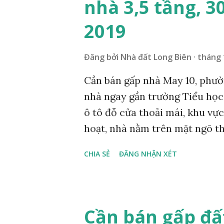
nhà 3,5 tầng, 3
n
2019
g
Đăng bởi
Nhà đất Long Biên
tháng 
Cần bán gấp nhà May 10, phườn
nhà ngay gần trường Tiểu học
ô tô đỗ cửa thoải mái, khu vực
hoạt, nhà nằm trên mặt ngõ thô
mặt bằng 30 m2, thiết kế gồm 
CHIA SẺ
ĐĂNG NHẬN XÉT
phòng thờ và sân phơi, 3 vệ sin
với khách thiện chí mua nhan
hotline: 098 499 9007 hoặc 09
Cần bán gấp đấ