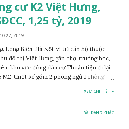
ng cư K2 Việt Hưng,
ĐCC, 1,25 tỷ, 2019
10 22, 2019
, Long Biên, Hà Nội, vị trí căn hộ thuộc
hu đô thị Việt Hưng, gần chợ, trường học,
n, khu vực đông dân cư Thuận tiện đi lại
75 M2, thiết kế gồm 2 phòng ngủ 1 phòng
 nguyên bản, sổ đỏ chính chủ, giá bán 1,25
XEM CHI TIẾT »
í mua. Liên hệ Mr Cường hotline: 098 499
môi giới
BÀI ĐĂNG KHÁC