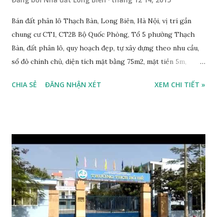
Bán đất phân lô Thạch Bàn, Long Biên, Hà Nội, vị trí gần
chung cư CT1, CT2B Bộ Quốc Phòng, Tổ 5 phường Thạch
Bàn, đất phân lô, quy hoạch đẹp, tự xây dựng theo nhu cầu,
sổ đỏ chính chủ, diện tích mặt bằng 75m2, mặt tiền 5m,
hướng Đông, hướng Tây, đường rộng 10m, vỉa hè rộng 2m, sổ
CHIA SẺ
ĐĂNG NHẬN XÉT
XEM CHI TIẾT »
đỏ chính chủ, có thể xây dựng nhà ở ngay, giá bán: 35
triệu/m2. Có thương lượng với khách thiện chí mua. Liên
hệ: 0984999007 - 0915383393. Miễn trung gian & Quảng cáo
trực tuyến Chung cư CT1 Thạch Bàn đang xây dựng đến tầng
4 - video quay ngày 10/12/2015: Chung cư CT2B Thạch Bàn,
đã bàn giao nhà Tháng 12-2015: