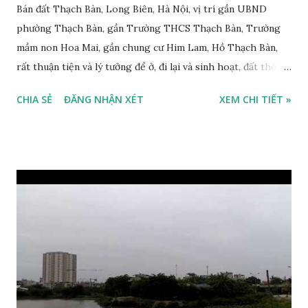
Bán đất Thạch Bàn, Long Biên, Hà Nội, vị trí gần UBND
phường Thạch Bàn, gần Trường THCS Thạch Bàn, Trường
mầm non Hoa Mai, gần chung cư Him Lam, Hồ Thạch Bàn,
rất thuận tiện và lý tưởng để ở, đi lại và sinh hoạt, đất thổ cư,
diện tích mặt bằng 45m2, mặt tiền 4m, đường trước nhà rộng
CHIA SẺ
ĐĂNG NHẬN XÉT
XEM CHI TIẾT »
4,9m, ô tô đi qua không phải quay đầu, Sổ đỏ chính chủ, giá
bán: 46 triệu/m2, có thương lượng với khách thiện chí mua.
Liên hệ: 0984999007 - 0915383393. Miễn trung gian &
Quảng cáo trực tuyến. Video quay chung cư Him Lam -
Thạch Bàn - 18 tầng, 2015