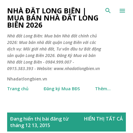
Chuyển đến nội dung chính
NHÀ ĐẤT LONG BIÊN |
MUA BÁN NHÀ ĐẤT LONG
BIÊN 2026
Nhà đất Long Biên: Mua bán Nhà đất chính chủ
2026: Mua bán nhà đất quận Long Biên với các
dịch vụ: Môi giới nhà đất, Tư vấn đầu tư Bất động
sản quận Long Biên 2026. Đăng Ký Mua và bán
Nhà đất Long Biên - 0984.999.007 -
0915.383.393 - Website: www.nhadatlongbien.vn
Nhadatlongbien.vn
Trang chủ
Đăng ký Mua BĐS
Thêm…
B
Đang hiển thị bài đăng từ
HIỂN THỊ TẤT CẢ
à
tháng 12 13, 2015
i