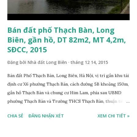
Bán đất phố Thạch Bàn, Long
Biên, gần hồ, DT 82m2, MT 4,2m,
SĐCC, 2015
Đăng bởi
Nhà đất Long Biên
tháng 12 14, 2015
Bán đất Phố Thạch Bàn, Long Biên, Hà Nội, vị trí gần khu tái
định cư X6 phường Thạch Bàn, cách đường 5B khoảng 150m,
gần hồ Thạch Bàn và chung cư Him Lam, phía sau UBND
phường Thạch Bàn và Trường THCS Thạch Bàn, thuận tiện
đi lại và sinh hoạt, đất thổ cư, diện tích mặt bằng 80m2, mặt
CHIA SẺ
ĐĂNG NHẬN XÉT
XEM CHI TIẾT »
tiền 4,2m, hướng Đông Nam, ô tô đỗ cửa, điện, nước sạch đầy
đủ, xây dựng nhà ở ngay, sổ đỏ chính chủ, giá bán 32
triệu/m2. Có thương lượng với khách thiện chí mua. Liên