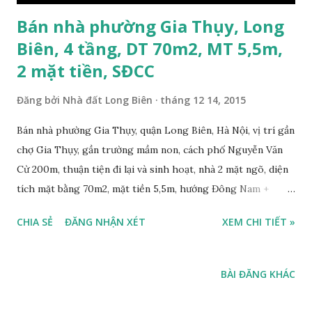
Bán nhà phường Gia Thụy, Long
Biên, 4 tầng, DT 70m2, MT 5,5m,
2 mặt tiền, SĐCC
Đăng bởi
Nhà đất Long Biên
tháng 12 14, 2015
Bán nhà phường Gia Thụy, quận Long Biên, Hà Nội, vị trí gần
chợ Gia Thụy, gần trường mầm non, cách phố Nguyễn Văn
Cừ 200m, thuận tiện đi lại và sinh hoạt, nhà 2 mặt ngõ, diện
tích mặt bằng 70m2, mặt tiền 5,5m, hướng Đông Nam +
Đông Bắc, ô tô đỗ cửa, thiết kế gồm 4 phòng ngủ, 1 phòng
CHIA SẺ
ĐĂNG NHẬN XÉT
XEM CHI TIẾT »
khách, 1 phòng bếp, 1 phòng thờ, 1 sân phơi, 3WC, sổ đỏ
chính chủ, giá bán 4,7 tỷ. Liên hệ: 0984999007 - 0915383393.
Trường THCS Gia Thụy, Long Biên, gần Tòa nhà Plaschem -
BÀI ĐĂNG KHÁC
Phố Gia Thụy 2015: Trường tiểu học Gia Thụy, Long Biên,
gần HH2A Building, 2015: Chung cư HH2A Building, Gia