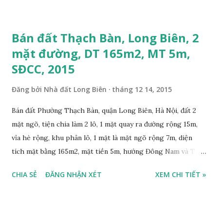
0915383393. Miễn trung gian & Quảng cáo trực tuyến Video
Trường THCS Bồ Đề - 135 Phố Hoàng Như Tiếp - 2015:
Bán đất Thạch Bàn, Long Biên, 2
Video Phố Hoàng Như Tiếp, Bồ Đề, Long Biên 2015:
mặt đường, DT 165m2, MT 5m,
SĐCC, 2015
Đăng bởi
Nhà đất Long Biên
tháng 12 14, 2015
Bán đất Phường Thạch Bàn, quận Long Biên, Hà Nội, đất 2
mặt ngõ, tiện chia làm 2 lô, 1 mặt quay ra đường rộng 15m,
vỉa hè rộng, khu phân lô, 1 mặt là mặt ngõ rộng 7m, diện
tích mặt bằng 165m2, mặt tiền 5m, hướng Đông Nam và Tây
Bắc, sổ đỏ chính chủ, giá bán : 30 triệu/m2. Liên hệ:
CHIA SẺ
ĐĂNG NHẬN XÉT
XEM CHI TIẾT »
0984999007 - 0915383393. Miễn trung gian & Quảng cáo
trực tuyến.