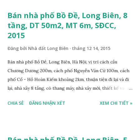
hệ: 0984999007 - 0915383393. Miễn trung gian & Quảng cáo
Bán nhà phố Bồ Đề, Long Biên, 8
trực tuyến. Video quay Hồ Thạch Bàn, cách phố Ngọc Trì
tầng, DT 50m2, MT 6m, SĐCC,
khoảng 150m, 2015: Chung cư Him Lam Thạch Bàn - 18 tầng,
2015
Cách phố Ngọc Trì 100m, 2015:
Đăng bởi
Nhà đất Long Biên
tháng 12 14, 2015
Bán nhà phố Bồ Đề, Long Biên, Hà Nội, vị trí cách cầu
Chương Dương 200m, cách phố Nguyễn Văn Cừ 100m, cách
phố Cổ - Hồ Hoàn Kiếm khoảng 2km, thuận tiện đi lại và đi
lại, nhà xây 8 tầng, có thang máy, nhà xây mới, thiết kế và đồ
nội thất hiện đại, diện tích mặt bằng 50m2, mặt tiền 6m,
CHIA SẺ
ĐĂNG NHẬN XÉT
XEM CHI TIẾT »
thiết kế gồm 3 phòng ngủ, phòng 1 khách, 1 phòng bếp, 1
phòng thờ tất cả các phòng đều riêng biệt, nội thất hiện đại
như biệt thự, hướng Đông Nam, SĐCC, giá bán 7 tỷ. Liên hệ:
0984999007 - 0915383393. Miễn trung gian & Quảng cáo
Bán nhà phố Bồ Đề, Long Biên, 5