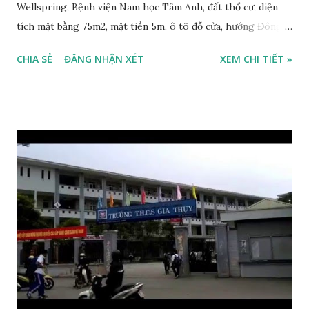
Wellspring, Bệnh viện Nam học Tâm Anh, đất thổ cư, diện
tích mặt bằng 75m2, mặt tiền 5m, ô tô đỗ cửa, hướng Đông
Nam, sổ đỏ chính chủ, giá bán 4,65 tỷ, có bớt với khách thiện
CHIA SẺ
ĐĂNG NHẬN XÉT
XEM CHI TIẾT »
chí mua. Liên hệ: 0984999007 - 0915383393. Miễn trung
gian & Quảng cáo trực tuyến; Phố Hoàng Như Tiếp, Phường
Bồ Đề, Long Biên 2015: Bệnh viện Nam học Tâm Anh, Phố
Hoàng Như Tiếp, Bồ Đề, Long Biên 2015: Trường Quốc tế
Mùa xuân - Wellspring, Số 95 Ái Mộ, Bồ Đề, 2015: