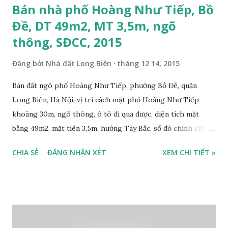
Bán nhà phố Hoàng Như Tiếp, Bồ
Đề, DT 49m2, MT 3,5m, ngõ
thông, SĐCC, 2015
Đăng bởi
Nhà đất Long Biên
tháng 12 14, 2015
Bán đất ngõ phố Hoàng Như Tiếp, phường Bồ Đề, quận
Long Biên, Hà Nội, vị trí cách mặt phố Hoàng Như Tiếp
khoảng 30m, ngõ thông, ô tô đi qua được, diện tích mặt
bằng 49m2, mặt tiền 3,5m, hướng Tây Bắc, sổ đỏ chính chủ,
giá bán: 2,85 tỷ. Liên hệ: 0984.999.007 - 0915383393. Miễn
CHIA SẺ
ĐĂNG NHẬN XÉT
XEM CHI TIẾT »
trung gian & Quảng cáo trực tuyến Phố Hoàng Như Tiếp, Bồ
Đề, quận Long Biên, Hà Nội 2015: Phố Lâm Hạ, phường Bồ
Đề, quận Long Biên, Hà Nội 2015: Trường THCS Bồ Đề, số
135 Phố Hoàng Như Tiếp, Bồ Đề, Long Biên 2015: