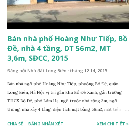
Bán nhà phố Hoàng Như Tiếp, Bồ
Đề, nhà 4 tầng, DT 56m2, MT
3,6m, SĐCC, 2015
Đăng bởi
Nhà đất Long Biên
tháng 12 14, 2015
Bán nhà ngõ phố Hoàng Như Tiếp, phường Bồ Đề, quận
Long Biên, Hà Nội, vị trí gần khu Bồ Đề Xanh, gần trường
THCS Bồ Đề, phố Lâm Hạ, ngõ trước nhà rộng 3m, ngõ
thông, nhà xây 4 tầng, diện tích mặt bằng 56m2, mặt tiền
3,6m, thiết kế gồm 4 phòng ngủ, 1 phòng khách, 1 phòng
CHIA SẺ
ĐĂNG NHẬN XÉT
XEM CHI TIẾT »
bếp, 3WC, 1 phòng thờ, 1 sân phơi, hướng Đông Bắc, sổ đỏ
chính chủ , giá bán: 3,5 tỷ. Liên hệ: 0984999007 -