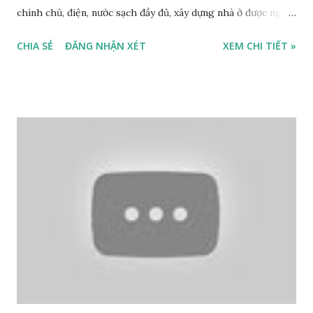
chính chủ, điện, nước sạch đầy đủ, xây dựng nhà ở được ngay,
giá bán: 31 triệu/m2. Liên hệ: 0984999007 - 0915383393.
CHIA SẺ
ĐĂNG NHẬN XÉT
XEM CHI TIẾT »
Miễn trung gian & Quảng cáo trực tuyến. Phố Ngọc Trì,
phường Thạch Bàn, Long Biên - Từ phố Ngọc Trì đi vào
mảnh đất 100m: