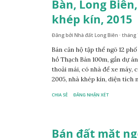
Bàn, Long Biên,
n
khép kín, 2015
g
Đăng bởi
Nhà đất Long Biên
tháng 
Bán căn hộ tập thể ngõ 12 phố 
hồ Thạch Bàn 100m, gần dự án
thoải mái, có nhà để xe máy, 
2005, nhà khép kín, diện tích
khách, 1 bếp, 1WC, giấy tờ đầ
CHIA SẺ
ĐĂNG NHẬN XÉT
mua. Mua bán nhanh chóng, gia
0984999007 - 0915383393, Miễ
BÁN Cường BĐS – Chuyên Tư vấ
quận Long Biên. Nhận Đăng ký
Bán đất mặt ng