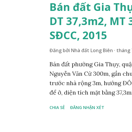
Đăng ký Bán nhà đất tại quận 
Bán đất Gia Thụ
383 393 Hiện nay chúng tôi có
DT 37,3m2, MT 
Biên cập nhật liên tục tại we
Hỗ trợ vay vốn ngân hàng mua
SĐCC, 2015
Biên xem thêm tại website w
100% ĐỐI VỚI KHÁCH XEM N
Đăng bởi
Nhà đất Long Biên
tháng 
Bán đất phường Gia Thụy, quận
Nguyễn Văn Cừ 300m, gần chun
trước nhà rộng 3m, hướng ĐÔ
để ở, diện tích mặt bằng 37,3m
1,69 tỷ. Liên hệ: 0984999007 
CHIA SẺ
ĐĂNG NHẬN XÉT
trực tuyến Cường BĐS – Chuyê
đất tại quận Long Biên. Nhận
đất tại quận Long Biên. Hotli