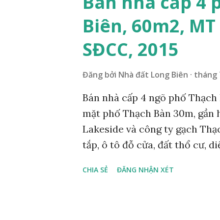
Bán nhà cấp 4 
hơn 500 nhà đất cần bán tại q
Biên, 60m2, MT 
chính thức www.nhadatlongbie
đất khi mua nhà đất tại quận 
SĐCC, 2015
www.chovaytienlongbien.co
NHÀ ĐẤT TẠI QUẬN LONG BI
Đăng bởi
Nhà đất Long Biên
tháng 
Bán nhà cấp 4 ngõ phố Thạch B
mặt phố Thạch Bàn 30m, gần 
Lakeside và công ty gạch Thạ
tắp, ô tô đỗ cửa, đất thổ cư, 
hướng Đông Bắc, hiện đang có 
CHIA SẺ
ĐĂNG NHẬN XÉT
giá bán 1,8 tỷ. Liên hệ: 09849
Quảng cáo trực tuyến ĐÃ BÁN
Tư vấn đầu tư Nhà đất tại qu