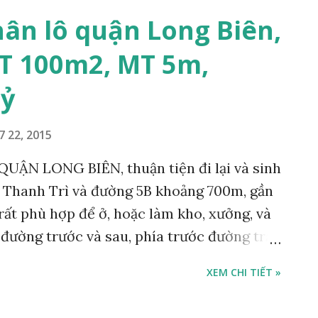
cần bán tại quận Long Biên cập nhật liên
ân lô quận Long Biên,
ww.nhadatlongbien.vn . Hỗ trợ vay vốn ngân
T 100m2, MT 5m,
 đất tại quận Long Biên xem thêm tại
gbien.com MIỄN PHÍ 100% ĐỐI VỚI KHÁCH
tỷ
G BIÊN.
7 22, 2015
ẬN LONG BIÊN, thuận tiện đi lại và sinh
u Thanh Trì và đường 5B khoảng 700m, gần
rất phù hợp để ở, hoặc làm kho, xưởng, và
t đường trước và sau, phía trước đường trải
 sau là vỉa hè rộng 4m, hướng Đông Bắc và
XEM CHI TIẾT »
0m2, mặt tiền 5m, giá bán 1,9 tỷ. Bán gấp
ua có giảm giá. Liên hệ: 0984999007 -