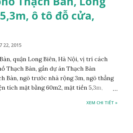
phố Thạch Bàn, Long
uận Long Biên cập nhật liên tục tại website
5,3m, ô tô đỗ cửa,
n.vn . Hỗ trợ vay vốn ngân hàng mua nhà
Long Biên xem thêm tại website
m MIỄN PHÍ 100% ĐỐI VỚI KHÁCH XEM
ÊN.
7 22, 2015
àn, quận Long Biên, Hà Nội, vị trí cách
hồ Thạch Bàn, gần dự án Thạch Bàn
ch Bàn, ngõ trước nhà rộng 3m, ngõ thẳng
diện tích mặt bằng 60m2, mặt tiền 5,3m,
nhà cấp 4 cho thuê trọ, sổ đỏ chính chủ,
XEM CHI TIẾT »
99007 - 0915383393, Miễn trung gian &
 Cường BĐS – Chuyên Tư vấn – Môi giới –
ận Long Biên. Nhận Đăng ký mua nhà đất –