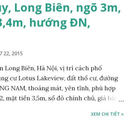
Long Biên. Hotline: 0984 999 007 - 0915
y, Long Biên, ngõ 3m,
 hơn 500 nhà đất cần bán tại quận Long
3,4m, hướng ĐN,
bsite chính thức www.nhadatlongbien.vn .
 nhà đất khi mua nhà đất tại quận Long
ww.chovaytienlongbien.com MIỄN PHÍ
HÀ ĐẤT TẠI QUẬN LONG BIÊN.
7 22, 2015
 Long Biên, Hà Nội, vị trí cách phố
g cư Lotus Lakeview, đất thổ cư, đường
NG NAM, thoáng mát, yên tĩnh, phù hợp
2, mặt tiền 3,5m, sổ đỏ chính chủ, giá bán
- 0915383393. Miễn trung gian & Quảng cáo
XEM CHI TIẾT »
n Tư vấn – Môi giới – Tư vấn đầu tư Nhà
 Đăng ký mua nhà đất – Đăng ký Bán nhà
ne: 0984 999 007 - 0915 383 393 Hiện nay