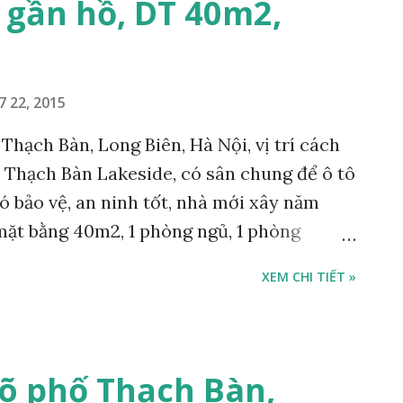
 gần hồ, DT 40m2,
7 22, 2015
Thạch Bàn, Long Biên, Hà Nội, vị trí cách
 Thạch Bàn Lakeside, có sân chung để ô tô
có bảo vệ, an ninh tốt, nhà mới xây năm
 mặt bằng 40m2, 1 phòng ngủ, 1 phòng
y đủ có thể công chứng ủy quyền cho bên
XEM CHI TIẾT »
o nhà ngay, giá bán 650 triệu. Liên hệ:
n trung gian & Quảng cáo trực tuyến. ĐÃ
n – Môi giới – Tư vấn đầu tư Nhà đất tại
 mua nhà đất – Đăng ký Bán nhà đất tại
õ phố Thạch Bàn,