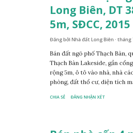
quận Long Biên. Hotline: 0984
Long Biên, DT 
có hơn 500 nhà đất cần bán tại
website chính thức www.nhada
5m, SĐCC, 2015
mua nhà đất khi mua nhà đất 
www.chovaytienlongbien.co
Đăng bởi
Nhà đất Long Biên
tháng 
NHÀ ĐẤT TẠI QUẬN LONG BIÊ
Bán đất ngõ phố Thạch Bàn, quậ
Thạch Bàn Lakeside, gần cổng
rộng 5m, ô tô vào nhà, nhà cá
phòng, đất thổ cư, diện tích 
Nam, đường trải nhựa, sạch sẽ, 
CHIA SẺ
ĐĂNG NHẬN XÉT
0984999007 - 0915383393. Miễ
Cường BĐS – Chuyên Tư vấn – 
Long Biên. Nhận Đăng ký mua 
Long Biên. Hotline: 0984 999 