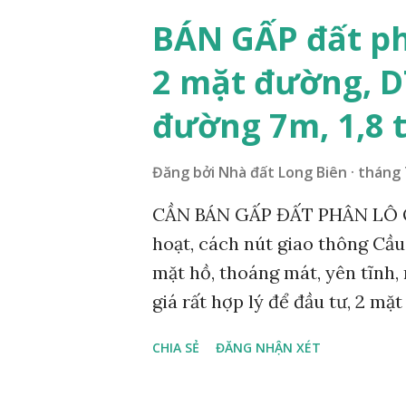
chúng tôi có hơn 500 nhà đất 
BÁN GẤP đất ph
tục tại website chính thức w
2 mặt đường, D
hàng mua nhà đất khi mua nhà
website www.chovaytienlon
đường 7m, 1,8 
XEM NHÀ ĐẤT TẠI QUẬN LON
Đăng bởi
Nhà đất Long Biên
tháng 
CẦN BÁN GẤP ĐẤT PHÂN LÔ QU
hoạt, cách nút giao thông Cầ
mặt hồ, thoáng mát, yên tĩnh, 
giá rất hợp lý để đầu tư, 2 mặ
nhựa rộng 7m, có vỉa hè, phía
CHIA SẺ
ĐĂNG NHẬN XÉT
Tây Nam, diện tích mặt bằng 10
nên ai có nhu cầu thiện chí m