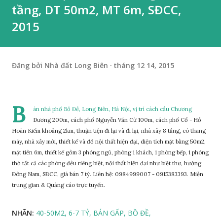
tầng, DT 50m2, MT 6m, SĐCC,
2015
Đăng bởi
Nhà đất Long Biên
tháng 12 14, 2015
B
án nhà phố Bồ Đề, Long Biên, Hà Nội, vị trí cách cầu Chương
Dương 200m, cách phố Nguyễn Văn Cừ 100m, cách phố Cổ - Hồ
Hoàn Kiếm khoảng 2km, thuận tiện đi lại và đi lại, nhà xây 8 tầng, có thang
máy, nhà xây mới, thiết kế và đồ nội thất hiện đại, diện tích mặt bằng 50m2,
mặt tiền 6m, thiết kế gồm 3 phòng ngủ, phòng 1 khách, 1 phòng bếp, 1 phòng
thờ tất cả các phòng đều riêng biệt, nội thất hiện đại như biệt thự, hướng
Đông Nam, SĐCC, giá bán 7 tỷ. Liên hệ: 0984999007 - 0915383393. Miễn
trung gian & Quảng cáo trực tuyến.
NHÃN:
40-50M2
6-7 TỶ
BÁN GẤP
BỒ ĐỀ