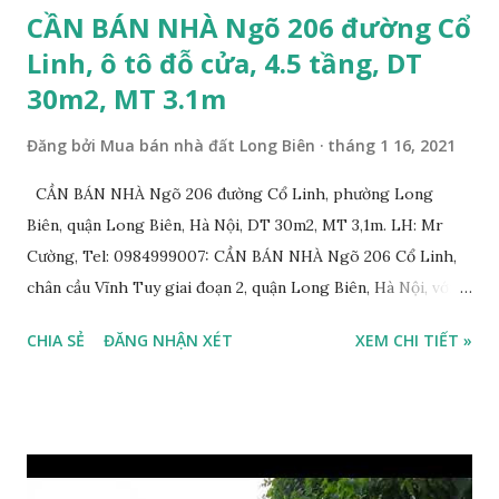
CẦN BÁN NHÀ Ngõ 206 đường Cổ
Linh, ô tô đỗ cửa, 4.5 tầng, DT
30m2, MT 3.1m
Đăng bởi
Mua bán nhà đất Long Biên
tháng 1 16, 2021
CẦN BÁN NHÀ Ngõ 206 đường Cổ Linh, phường Long
Biên, quận Long Biên, Hà Nội, DT 30m2, MT 3,1m. LH: Mr
Cường, Tel: 0984999007: CẦN BÁN NHÀ Ngõ 206 Cổ Linh,
chân cầu Vĩnh Tuy giai đoạn 2, quận Long Biên, Hà Nội, với
thông tin chi tiết như sau: * Nhà nằm trong ngõ 206 đường
CHIA SẺ
ĐĂNG NHẬN XÉT
XEM CHI TIẾT »
Cổ Linh, ngõ trước nhà rộng 5m, ô tô để trước nhà được; *
Nhà lô góc, 2 mặt tiền, nhà 4.5 tầng, diện tích 30m2, mặt tiền
3.1m; * Thiết kế gồm: 1 phòng khách, 1 phòng bếp, 3 phòng
ngủ, 1 phòng thờ, 1 sân phơi, 4WC; * Hướng Tây Bắc; * Pháp
lý: sổ đỏ chính chủ; * Giá bán: 3,1 tỷ, có thương lượng với