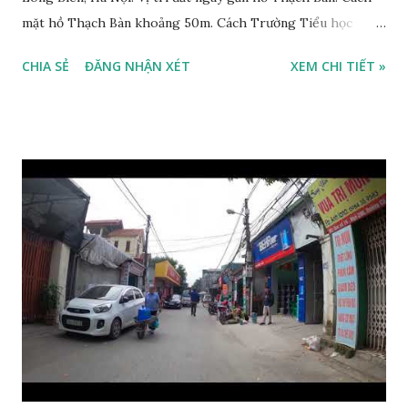
mặt hồ Thạch Bàn khoảng 50m. Cách Trường Tiểu học
Thạch Bàn B khoảng 100m. Cách mặt phố Ngọc Trì khoảng
CHIA SẺ
ĐĂNG NHẬN XÉT
XEM CHI TIẾT »
30m, phía trước mặt thoáng. Cách mặt đường Cổ Linh
khoảng 150m. Cách chợ Đồng Dinh và Công an phường
Thạch Bàn khoảng 200m. Khu vực trung tâm, đông đúc dân
cư, thuận tiện đi lại và sinh hoạt. Đất thổ cư, nằm trên mặt
ngõ thông, đường trải nhựa, 2 ô tô tránh nhau. Đường và vỉa
hè rộng 6m. Đất thổ cư, diện tích mặt bằng 132m2, mặt tiền
8m. Hướng: Đông, pháp lý: sổ đỏ chính chủ. Giá bán: 9.5 tỷ,
có thương lượng với khách thiện chí mua. Quý khách hàng
có nhu cầu mua đất 132m2 phố Ngọc Trì, Thạch Bàn. Vui
lòng liên hệ: Mr Nguyễn Thế Cường, Tel: 0984.999.007 –
0915.383.393. Miễn môi giới và Quảng cáo trực tuyến