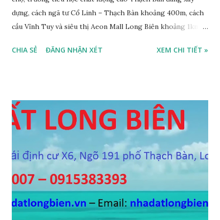
dựng, cách ngã tư Cổ Linh – Thạch Bàn khoảng 400m, cách
cầu Vĩnh Tuy và siêu thị Aeon Mall Long Biên khoảng 1km,
đường trước nhà rộng ô tô vào nhà được, hướng Tây, nhà xây
CHIA SẺ
ĐĂNG NHẬN XÉT
XEM CHI TIẾT »
4 tầng, diện tích mặt bằng 35m2, mặt tiền 5m, thiết kế 3
phòng ngủ, 1 phòng khách, 1 bếp, 4WC, sổ đỏ chính chủ, giá
bán 2,2 tỷ, có bớt với khách thiện chí mua. Liên hệ: Mr
Nguyễn Thế Cường, Tel: 0984.999.007 – 0915.383.393 – Miễn
trung gian, Môi giới và Quảng cáo trực tuyến ĐÃ BÁN