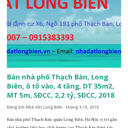
11m, chia 3 suất, hướng Đông Nam, SĐCC, giá bán: 5,7 tỷ, có
thương lượng 4. CẦN BÁN GẤP đất mặt hồ Cự Khối, gần cầu
Thanh Trì, mặt hồ rộng 2ha, đường 6m, DT 110m2, MT 6m,
hướng Tây Nam, SĐCC, giá bán: 5.5 tỷ, có thương lượng; 5.
CẦN BÁN GẤP đất đấu giá A1A2A3 Cự Khối, gần cầu Thanh
Trì, đường 8.5m, DT 66m2, MT 5.5m, hướng Đông Bắc, SĐCC,
giá bán: 4.2 tỷ, có thương lượng; 6. CẦN BÁN GẤP đất Ngõ 38
phố Tư Đình, gần đường Cổ Linh, ngõ 3m, DT...
Bán nhà phố Thạch Bàn, Long
Biên, ô tô vào, 4 tầng, DT 35m2,
MT 5m, SĐCC, 2,2 tỷ, SĐCC, 2018
Đăng bởi
Nhà đất Long Biên
tháng 4 15, 2018
Bán nhà phố Thạch Bàn, quận Long Biên, Hà Nội, vị trí gần
chợ, trường tiểu học chất lượng cao Thạch Bàn đang xây