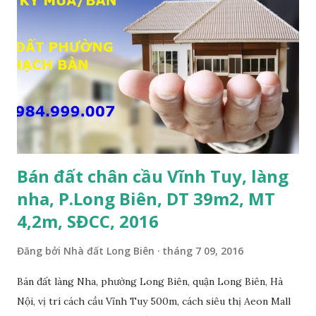
KHO XƯỞNG TẠI PHỐ TƯ ĐÌNH CẦN BÁN: • Đất nằm trên
mặt ngõ phố Tư Đình, ngõ trước nhà rộng 8m, ngõ thông, ô
tô tránh nhau; • Cách mặt đường Cổ Linh khoảng 200m; •
Cách dự án Eco Smart City Cổ Linh khoảng 250m; • Gần dự
án khu biệt thự dự án Minh Tâm Tư Đình • Cách chân cầu
Vĩnh Tuy và siêu thị Aeon Mall Long Biên khoảng 500m; •
Khu vực đông đúc dân cư, thuận tiện đi lại và sinh hoạt; ...
Bán đất chân cầu Vĩnh Tuy, làng
nha, P.Long Biên, DT 39m2, MT
4,2m, SĐCC, 2016
Đăng bởi
Nhà đất Long Biên
tháng 7 09, 2016
Bán đất làng Nha, phường Long Biên, quận Long Biên, Hà
Nội, vị trí cách cầu Vĩnh Tuy 500m, cách siêu thị Aeon Mall