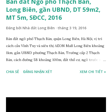
Bán đất Ngõ phố Thạch Bàn,
Long Biên, gần UBND, DT 59m2,
MT 5m, SĐCC, 2016
Đăng bởi
Nhà đất Long Biên
tháng 3 19, 2016
Bán đất ngõ phố Thạch Bàn, quận Long Biên, Hà Nội, vị trí
cách cầu Vĩnh Tuy và siêu thị AEON Mall Long Biên khoảng
1km, gần UBND phường Thạch Bàn, Trường cấp 2 Thạch
Bàn, cách đường 5B khoảng 100m, đất thổ cư, ngõ trước nhà
2m, ô tô cách 30m, hướng Tây Bắc, diện tích mặt bằng 59 m2,
CHIA SẺ
ĐĂNG NHẬN XÉT
XEM CHI TIẾT »
mặt tiền 5m, sổ đỏ chính chủ, giá bán 30 triệu/m2. Liên hệ:
0984999007 - 0915383393. Miễn trung gian & Quảng cáo
trực tuyến. Xem thêm Nhà đất Thạch Bàn Tháng 3-2016 tại
đây