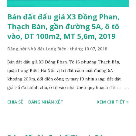
Bán đất đấu giá X3 Đồng Phan,
Thạch Bàn, gần đường 5A, ô tô
vào, DT 100m2, MT 5,6m, 2019
Đăng bởi
Nhà đất Long Biên
tháng 10 07, 2018
Bán đất đấu giá X3 Đồng Phan, Tổ 16 phường Thạch Bàn,
quận Long Biên, Hà Nội, vị trí đất cách mặt đường 5A
khoảng 200m, đối diện công ty may 10 nhìn sang, đất đấu
giá, sổ đỏ chính chủ, ô tô vào nhà, theo quy hoạch đất ra
mặt đường 22m, đất thổ cư, diện tích 100m2, mặt tiền 5,6m,
CHIA SẺ
ĐĂNG NHẬN XÉT
XEM CHI TIẾT »
nở hậu, tiện để ở, làm kho xưởng, sổ đỏ chính chủ, giá bán:
2,7 tỷ, có bớt với khách thiện chí mua. Liên hệ: Mr Nguyễn
Thế Cường, Tel: 0984.999.007 – 0915.383.393. Miễn trung
gian, Môi giới & Quảng cáo trực tuyến.