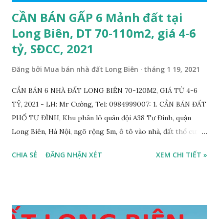
CẦN BÁN GẤP 6 Mảnh đất tại
Long Biên, DT 70-110m2, giá 4-6
tỷ, SĐCC, 2021
Đăng bởi
Mua bán nhà đất Long Biên
tháng 1 19, 2021
CẦN BÁN 6 NHÀ ĐẤT LONG BIÊN 70-120M2, GIÁ TỪ 4-6
TỶ, 2021 - LH: Mr Cường, Tel: 0984999007: 1. CẦN BÁN ĐẤT
PHỐ TƯ ĐÌNH, Khu phân lô quân đội A38 Tư Đình, quận
Long Biên, Hà Nội, ngõ rộng 5m, ô tô vào nhà, đất thổ cư,
diện tích 75m2, mặt tiền 4m, hướng Tây Nam, SĐCC, GIÁ
CHIA SẺ
ĐĂNG NHẬN XÉT
XEM CHI TIẾT »
BÁN: 4.2 TỶ, có thương lượng; 2. CẦN BÁN GẤP đất ngõ 134
phố Thạch Bàn, phường Thạch Bàn, ngõ thông, đường rộng
5m, ô tô vào nhà, DT 70m2, MT 4m, hướng Tây Nam, SĐCC,
giá bán: 3.6 tỷ, có thương lượng; 3. CẦN BÁN GẤP đất Ngõ
564 Nguyễn Văn Cừ, Gia Thụy, ô tô cách 15m, DT 112m2, MT