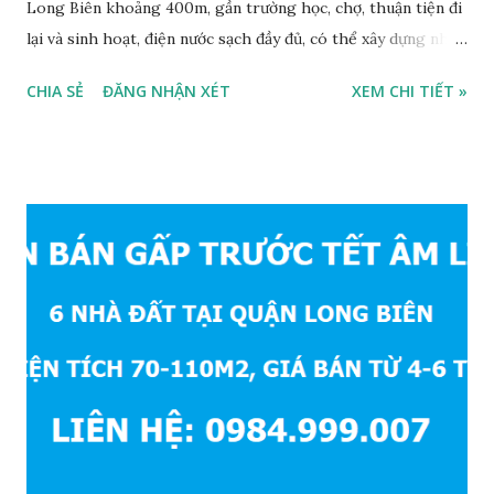
Long Biên khoảng 400m, gần trường học, chợ, thuận tiện đi
lại và sinh hoạt, điện nước sạch đầy đủ, có thể xây dựng nhà
ở ngay, ngõ trước nhà rộng 2,5m, ô tô cách 20m, thuận tiện
CHIA SẺ
ĐĂNG NHẬN XÉT
XEM CHI TIẾT »
đi lại và sinh hoạt, đất thổ cư, hướng Đông Nam, diện tích
mặt bằng 39m2, mặt tiền 4,2m, sổ đỏ chính chủ, giá bán: 1,1
tỷ. Liên hệ: 0984999007 - 0915383393. Miễn trung gian &
Quảng cáo trực tuyế.