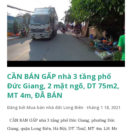
khách thiện chí mua nhanh trước Tết Âm lịch; Thông tin
tiện ích xung quanh nhà Ngõ 206 đường Cổ Linh cần bán
trước Tết Âm lịch; * Nhà nằm trong ngõ 206 đường Cổ Linh,
trước nhà là khoảng sân rộng ô tô đỗ cửa; * Cách chợ tạm
cuối ngõ 206 Cổ Linh khoảng 50m; * Cách mặt đường Cổ
Linh khoảng 150m; * Cách siêu thị Aeon Mall Long Biên
khoảng 200m; * Cách chân cầu Vĩnh Tuy khoảng 300m; *
Cách Trường Tiểu học Đoàn Kết, Trường cấ...
CẦN BÁN GẤP nhà 3 tầng phố
Đức Giang, 2 mặt ngõ, DT 75m2,
MT 4m, ĐÃ BÁN
Đăng bởi
Mua bán nhà đất Long Biên
tháng 1 18, 2021
CẦN BÁN GẤP nhà 3 tầng phố Đức Giang, phường Đức
Giang, quận Long Biên, Hà Nội, DT 75m2, MT 4m. LH: Mr