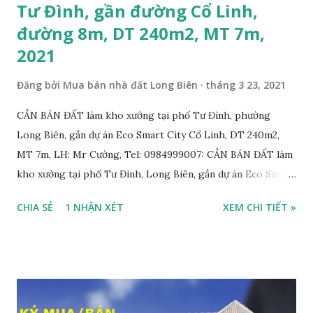
Tư Đình, gần đường Cổ Linh,
đường 8m, DT 240m2, MT 7m,
2021
Đăng bởi
Mua bán nhà đất Long Biên
tháng 3 23, 2021
CẦN BÁN ĐẤT làm kho xưởng tại phố Tư Đình, phường
Long Biên, gần dự án Eco Smart City Cổ Linh, DT 240m2,
MT 7m, LH: Mr Cường, Tel: 0984999007: CẦN BÁN ĐẤT làm
kho xưởng tại phố Tư Đình, Long Biên, gần dự án Eco Smart
City Cổ Linh, với thông tin chi tiết như sau: • Đất thổ cư,
CHIA SẺ
1 NHẬN XÉT
XEM CHI TIẾT »
nằm trên mặt ngõ thông, đường rộng 8m, 2 ô tô tránh nhau;
• Diện tích: 240m2, mặt tiền 7m; • Hướng Đông Bắc; • Pháp
lý: sổ đỏ chính chủ; • Tiện để xây biệt thự, làm văn phòng
công ty, làm kho xưởng, hoặc xây tòa nhà cho thuê; • Giá
bán: 17,5 tỷ, có thương lượng với khách thiện chí mua nhanh;
THÔNG TIN TIỆN ÍCH XUNG QUANH MẢNH ĐẤT LÀM