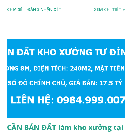
cấp 1 và cấp 2 phường Cự Khối. * Vị trí: đất nằm trong khu
CHIA SẺ
ĐĂNG NHẬN XÉT
XEM CHI TIẾT »
đấu giá phường Cự Khối, khu đấu giá mới năm 2020, hạ tầng
đồng bộ, đường trải nhựa, vỉa hè rộng 3m. Cách Trường mầm
non Cự Khối khoảng 200m. Cách Trường cấp 2 Cự Khối
khoảng 250m. Cách Trường Tiểu học Cự Khối khoảng
400m. Cách cầu Thanh Trì khoảng 500m. Cách mặt phố Bát
Khối khoảng 300m. Cách vòng xuyến cuối đường Cổ Linh và
đường 5B khoảng 1km. Khu vực hạ tầng đồng bộ, tương lai
sẽ rất đẹp, lý tưởng để ở, văn phòng, hoặc xây căn hộ cho
thuê… * Đất phân lô, diện tích: 86m2, mặt tiền 5m, đường
10m và vỉa hè rộng 3m, hướng Đông Nam; * Pháp lý: sổ đỏ
chính chủ; * Giá bán: 6.15 tỷ, có thương lượng với khách
thiện chí mua; Liên hệ: Mr Cường, Tel: 0984999007...
CẦN BÁN ĐẤT làm kho xưởng tại