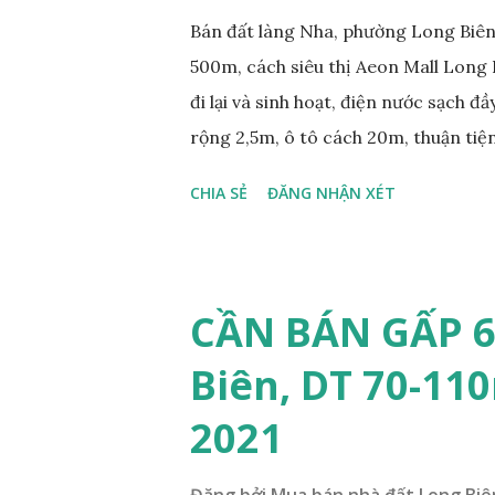
Bán đất làng Nha, phường Long Biên,
500m, cách siêu thị Aeon Mall Long 
đi lại và sinh hoạt, điện nước sạch đ
rộng 2,5m, ô tô cách 20m, thuận tiện
diện tích mặt bằng 39m2, mặt tiền 4,2
CHIA SẺ
ĐĂNG NHẬN XÉT
0984999007 - 0915383393. Miễn tru
CẦN BÁN GẤP 6
Biên, DT 70-110
2021
Đăng bởi
Mua bán nhà đất Long Biê