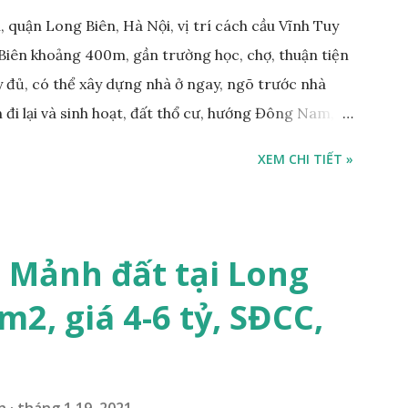
 quận Long Biên, Hà Nội, vị trí cách cầu Vĩnh Tuy
Biên khoảng 400m, gần trường học, chợ, thuận tiện
ầy đủ, có thể xây dựng nhà ở ngay, ngõ trước nhà
 đi lại và sinh hoạt, đất thổ cư, hướng Đông Nam,
m, sổ đỏ chính chủ, giá bán: 1,1 tỷ. Liên hệ:
XEM CHI TIẾT »
ng gian & Quảng cáo trực tuyế.
 Mảnh đất tại Long
m2, giá 4-6 tỷ, SĐCC,
n
tháng 1 19, 2021