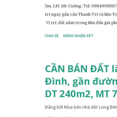
5m, LH: Mr Cường, Tel: 0984999007: 
trí ngay gần cầu Thanh Trì và khu 
Vị trí: đất nằm trong khu đấu giá p
đồng bộ, đường trải nhựa, vỉa hè 
CHIA SẺ
ĐĂNG NHẬN XÉT
200m. Cách Trường cấp 2 Cự Khối k
400m. Cách cầu Thanh Trì khoảng 5
vòng xuyến cuối đường Cổ Linh và đ
tương lai sẽ rất đẹp, lý tưởng để ở,
CẦN BÁN ĐẤT l
diện tích: 86m2, mặt tiền 5m, đườn
Đình, gần đườn
lý: sổ đỏ chính chủ; * Giá bán: 6.15 
Mr Cường, Tel: 0984999007...
DT 240m2, MT 
Đăng bởi
Mua bán nhà đất Long Biê