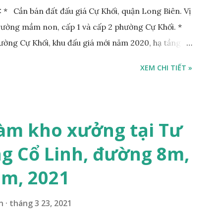
* Cần bán đất đấu giá Cự Khối, quận Long Biên. Vị
Trường mầm non, cấp 1 và cấp 2 phường Cự Khối. *
hường Cự Khối, khu đấu giá mới năm 2020, hạ tầng
rộng 3m. Cách Trường mầm non Cự Khối khoảng
XEM CHI TIẾT »
hoảng 250m. Cách Trường Tiểu học Cự Khối khoảng
00m. Cách mặt phố Bát Khối khoảng 300m. Cách
ường 5B khoảng 1km. Khu vực hạ tầng đồng bộ,
 văn phòng, hoặc xây căn hộ cho thuê… * Đất phân lô,
àm kho xưởng tại Tư
g 10m và vỉa hè rộng 3m, hướng Đông Nam; * Pháp
g Cổ Linh, đường 8m,
tỷ, có thương lượng với khách thiện chí mua; Liên hệ:
7m, 2021
n
tháng 3 23, 2021