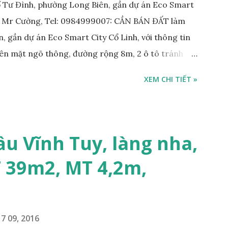
 Tư Đình, phường Long Biên, gần dự án Eco Smart
: Mr Cường, Tel: 0984999007: CẦN BÁN ĐẤT làm
, gần dự án Eco Smart City Cổ Linh, với thông tin
trên mặt ngõ thông, đường rộng 8m, 2 ô tô tránh
m; • Hướng Đông Bắc; • Pháp lý: sổ đỏ chính chủ; •
XEM CHI TIẾT »
công ty, làm kho xưởng, hoặc xây tòa nhà cho thuê;
 với khách thiện chí mua nhanh; THÔNG TIN TIỆN
KHO XƯỞNG TẠI PHỐ TƯ ĐÌNH CẦN BÁN: • Đất
trước nhà rộng 8m, ngõ thông, ô tô tránh nhau; •
ầu Vĩnh Tuy, làng nha,
m; • Cách dự án Eco Smart City Cổ Linh khoảng
T 39m2, MT 4,2m,
án Minh Tâm Tư Đình • Cách chân cầu Vĩnh Tuy và
500m; • Khu vực đông đúc dân cư, thuận tiện đi lại
7 09, 2016