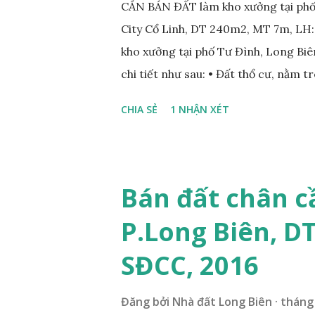
CẦN BÁN ĐẤT làm kho xưởng tại phố
City Cổ Linh, DT 240m2, MT 7m, LH
kho xưởng tại phố Tư Đình, Long Biên
chi tiết như sau: • Đất thổ cư, nằm 
nhau; • Diện tích: 240m2, mặt tiền 7
CHIA SẺ
1 NHẬN XÉT
Tiện để xây biệt thự, làm văn phòng 
• Giá bán: 17,5 tỷ, có thương lượng
ÍCH XUNG QUANH MẢNH ĐẤT LÀM 
nằm trên mặt ngõ phố Tư Đình, ngõ 
Bán đất chân c
Cách mặt đường Cổ Linh khoảng 200
P.Long Biên, D
250m; • Gần dự án khu biệt thự dự 
siêu thị Aeon Mall Long Biên khoảng 
SĐCC, 2016
và sinh hoạt; ...
Đăng bởi
Nhà đất Long Biên
tháng 