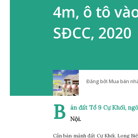
4m, ô tô và
SĐCC, 2020
Đăng bởi
Mua bán nhà
B
án đất Tổ 9 Cự Khối, ng
Nội.
Cần bán mảnh đất Cự Khối, Long Biê