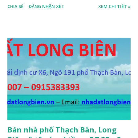
diện tích 75m2, mặt tiền 4m, hướng Tây Nam, SĐCC, GIÁ
CHIA SẺ
ĐĂNG NHẬN XÉT
XEM CHI TIẾT »
BÁN: 4.2 TỶ, có thương lượng; 2. CẦN BÁN GẤP đất ngõ 134
phố Thạch Bàn, phường Thạch Bàn, ngõ thông, đường rộng
5m, ô tô vào nhà, DT 70m2, MT 4m, hướng Tây Nam, SĐCC,
giá bán: 3.6 tỷ, có thương lượng; 3. CẦN BÁN GẤP đất Ngõ
564 Nguyễn Văn Cừ, Gia Thụy, ô tô cách 15m, DT 112m2, MT
11m, chia 3 suất, hướng Đông Nam, SĐCC, giá bán: 5,7 tỷ, có
thương lượng 4. CẦN BÁN GẤP đất mặt hồ Cự Khối, gần cầu
Thanh Trì, mặt hồ rộng 2ha, đường 6m, DT 110m2, MT 6m,
hướng Tây Nam, SĐCC, giá bán: 5.5 tỷ, có thương lượng; 5.
CẦN BÁN GẤP đất đấu giá A1A2A3 Cự Khối, gần cầu Thanh
Trì, đường 8.5m, DT 66m2, MT 5.5m, hướng Đông Bắc, SĐCC,
giá bán: 4.2 tỷ, có thương lượng; 6. CẦN BÁN GẤP đất Ngõ 38
phố Tư Đình, gần đường Cổ Linh, ngõ 3m, DT...
Bán nhà phố Thạch Bàn, Long