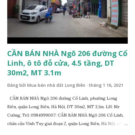
có nhu cầu mua đất 132m2 phố Ngọc Trì, Thạch Bàn. Vui
lòng liên hệ: Mr Nguyễn Thế Cường, Tel: 0984.999.007 –
0915.383.393. Miễn môi giới và Quảng cáo trực tuyến
CẦN BÁN NHÀ Ngõ 206 đường Cổ
Linh, ô tô đỗ cửa, 4.5 tầng, DT
30m2, MT 3.1m
Đăng bởi
Mua bán nhà đất Long Biên
tháng 1 16, 2021
CẦN BÁN NHÀ Ngõ 206 đường Cổ Linh, phường Long
Biên, quận Long Biên, Hà Nội, DT 30m2, MT 3,1m. LH: Mr
Cường, Tel: 0984999007: CẦN BÁN NHÀ Ngõ 206 Cổ Linh,
chân cầu Vĩnh Tuy giai đoạn 2, quận Long Biên, Hà Nội, với
thông tin chi tiết như sau: * Nhà nằm trong ngõ 206 đường