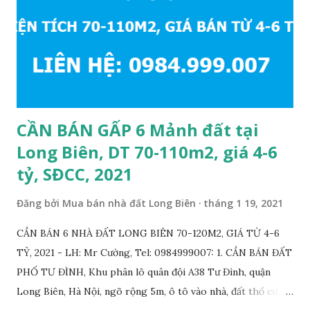
CẦN BÁN GẤP 6 Mảnh đất tại
Long Biên, DT 70-110m2, giá 4-6
tỷ, SĐCC, 2021
Đăng bởi
Mua bán nhà đất Long Biên
tháng 1 19, 2021
CẦN BÁN 6 NHÀ ĐẤT LONG BIÊN 70-120M2, GIÁ TỪ 4-6
TỶ, 2021 - LH: Mr Cường, Tel: 0984999007: 1. CẦN BÁN ĐẤT
PHỐ TƯ ĐÌNH, Khu phân lô quân đội A38 Tư Đình, quận
Long Biên, Hà Nội, ngõ rộng 5m, ô tô vào nhà, đất thổ cư,