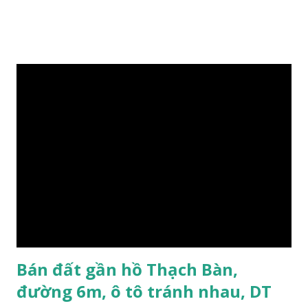
0984999007 - 0915383393. Miễn trung gian & Quảng cáo
trực tuyến. Xem thêm Nhà đất Thạch Bàn Tháng 3-2016 tại
đây
Bán đất gần hồ Thạch Bàn,
đường 6m, ô tô tránh nhau, DT