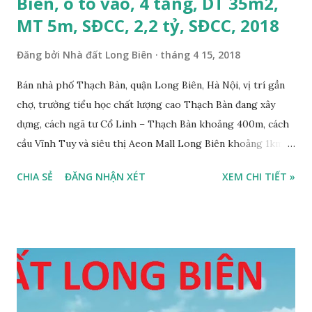
Biên, ô tô vào, 4 tầng, DT 35m2,
MT 5m, SĐCC, 2,2 tỷ, SĐCC, 2018
Đăng bởi
Nhà đất Long Biên
tháng 4 15, 2018
Bán nhà phố Thạch Bàn, quận Long Biên, Hà Nội, vị trí gần
chợ, trường tiểu học chất lượng cao Thạch Bàn đang xây
dựng, cách ngã tư Cổ Linh – Thạch Bàn khoảng 400m, cách
cầu Vĩnh Tuy và siêu thị Aeon Mall Long Biên khoảng 1km,
đường trước nhà rộng ô tô vào nhà được, hướng Tây, nhà xây
CHIA SẺ
ĐĂNG NHẬN XÉT
XEM CHI TIẾT »
4 tầng, diện tích mặt bằng 35m2, mặt tiền 5m, thiết kế 3
phòng ngủ, 1 phòng khách, 1 bếp, 4WC, sổ đỏ chính chủ, giá
bán 2,2 tỷ, có bớt với khách thiện chí mua. Liên hệ: Mr
Nguyễn Thế Cường, Tel: 0984.999.007 – 0915.383.393 – Miễn
trung gian, Môi giới và Quảng cáo trực tuyến ĐÃ BÁN