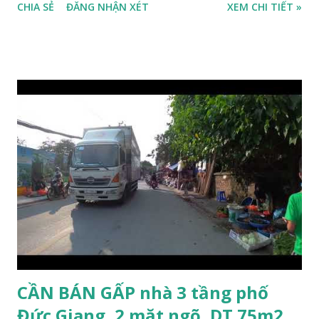
CHIA SẺ
ĐĂNG NHẬN XÉT
XEM CHI TIẾT »
Cổ Linh, ngõ trước nhà rộng 5m, ô tô để trước nhà được; *
Nhà lô góc, 2 mặt tiền, nhà 4.5 tầng, diện tích 30m2, mặt tiền
3.1m; * Thiết kế gồm: 1 phòng khách, 1 phòng bếp, 3 phòng
ngủ, 1 phòng thờ, 1 sân phơi, 4WC; * Hướng Tây Bắc; * Pháp
lý: sổ đỏ chính chủ; * Giá bán: 3,1 tỷ, có thương lượng với
khách thiện chí mua nhanh trước Tết Âm lịch; Thông tin
tiện ích xung quanh nhà Ngõ 206 đường Cổ Linh cần bán
trước Tết Âm lịch; * Nhà nằm trong ngõ 206 đường Cổ Linh,
trước nhà là khoảng sân rộng ô tô đỗ cửa; * Cách chợ tạm
cuối ngõ 206 Cổ Linh khoảng 50m; * Cách mặt đường Cổ
Linh khoảng 150m; * Cách siêu thị Aeon Mall Long Biên
khoảng 200m; * Cách chân cầu Vĩnh Tuy khoảng 300m; *
Cách Trường Tiểu học Đoàn Kết, Trường cấ...
CẦN BÁN GẤP nhà 3 tầng phố
Đức Giang, 2 mặt ngõ, DT 75m2,