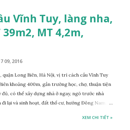
KHO XƯỞNG TẠI PHỐ TƯ ĐÌNH CẦN BÁN: • Đất
trước nhà rộng 8m, ngõ thông, ô tô tránh nhau; •
ầu Vĩnh Tuy, làng nha,
m; • Cách dự án Eco Smart City Cổ Linh khoảng
T 39m2, MT 4,2m,
án Minh Tâm Tư Đình • Cách chân cầu Vĩnh Tuy và
500m; • Khu vực đông đúc dân cư, thuận tiện đi lại
7 09, 2016
 quận Long Biên, Hà Nội, vị trí cách cầu Vĩnh Tuy
Biên khoảng 400m, gần trường học, chợ, thuận tiện
ầy đủ, có thể xây dựng nhà ở ngay, ngõ trước nhà
 đi lại và sinh hoạt, đất thổ cư, hướng Đông Nam,
m, sổ đỏ chính chủ, giá bán: 1,1 tỷ. Liên hệ:
XEM CHI TIẾT »
ng gian & Quảng cáo trực tuyế.