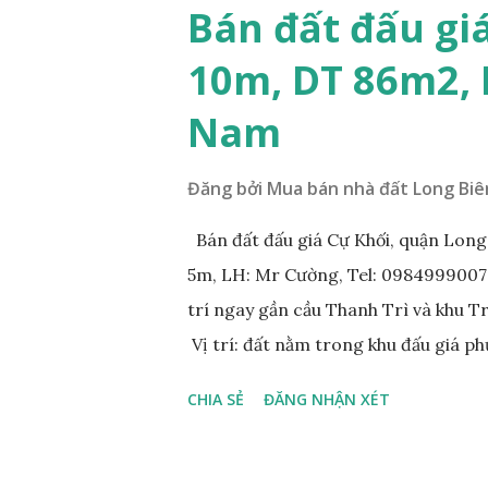
Bán đất đấu gi
10m, DT 86m2,
Nam
Đăng bởi
Mua bán nhà đất Long Biê
Bán đất đấu giá Cự Khối, quận Lon
5m, LH: Mr Cường, Tel: 0984999007: 
trí ngay gần cầu Thanh Trì và khu 
Vị trí: đất nằm trong khu đấu giá p
đồng bộ, đường trải nhựa, vỉa hè 
CHIA SẺ
ĐĂNG NHẬN XÉT
200m. Cách Trường cấp 2 Cự Khối k
400m. Cách cầu Thanh Trì khoảng 5
vòng xuyến cuối đường Cổ Linh và đ