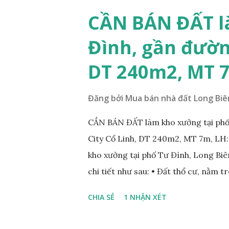
tương lai sẽ rất đẹp, lý tưởng để ở,
CẦN BÁN ĐẤT l
diện tích: 86m2, mặt tiền 5m, đườn
Đình, gần đườn
lý: sổ đỏ chính chủ; * Giá bán: 6.15 
Mr Cường, Tel: 0984999007...
DT 240m2, MT 
Đăng bởi
Mua bán nhà đất Long Biê
CẦN BÁN ĐẤT làm kho xưởng tại phố
City Cổ Linh, DT 240m2, MT 7m, LH
kho xưởng tại phố Tư Đình, Long Biên
chi tiết như sau: • Đất thổ cư, nằm 
nhau; • Diện tích: 240m2, mặt tiền 7
CHIA SẺ
1 NHẬN XÉT
Tiện để xây biệt thự, làm văn phòng 
• Giá bán: 17,5 tỷ, có thương lượng