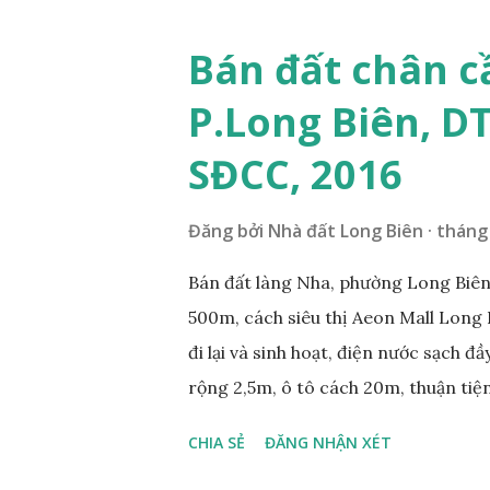
ÍCH XUNG QUANH MẢNH ĐẤT LÀM 
nằm trên mặt ngõ phố Tư Đình, ngõ 
Bán đất chân c
Cách mặt đường Cổ Linh khoảng 200
P.Long Biên, D
250m; • Gần dự án khu biệt thự dự 
siêu thị Aeon Mall Long Biên khoảng 
SĐCC, 2016
và sinh hoạt; ...
Đăng bởi
Nhà đất Long Biên
tháng 
Bán đất làng Nha, phường Long Biên,
500m, cách siêu thị Aeon Mall Long 
đi lại và sinh hoạt, điện nước sạch đ
rộng 2,5m, ô tô cách 20m, thuận tiện
diện tích mặt bằng 39m2, mặt tiền 4,2
CHIA SẺ
ĐĂNG NHẬN XÉT
0984999007 - 0915383393. Miễn tru