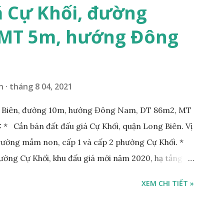
á Cự Khối, đường
 MT 5m, hướng Đông
n
tháng 8 04, 2021
g Biên, đường 10m, hướng Đông Nam, DT 86m2, MT
* Cần bán đất đấu giá Cự Khối, quận Long Biên. Vị
Trường mầm non, cấp 1 và cấp 2 phường Cự Khối. *
hường Cự Khối, khu đấu giá mới năm 2020, hạ tầng
rộng 3m. Cách Trường mầm non Cự Khối khoảng
XEM CHI TIẾT »
hoảng 250m. Cách Trường Tiểu học Cự Khối khoảng
00m. Cách mặt phố Bát Khối khoảng 300m. Cách
ường 5B khoảng 1km. Khu vực hạ tầng đồng bộ,