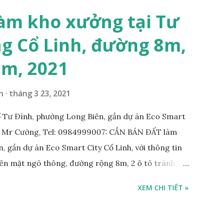
 văn phòng, hoặc xây căn hộ cho thuê… * Đất phân lô,
àm kho xưởng tại Tư
g 10m và vỉa hè rộng 3m, hướng Đông Nam; * Pháp
g Cổ Linh, đường 8m,
tỷ, có thương lượng với khách thiện chí mua; Liên hệ:
7m, 2021
n
tháng 3 23, 2021
 Tư Đình, phường Long Biên, gần dự án Eco Smart
: Mr Cường, Tel: 0984999007: CẦN BÁN ĐẤT làm
, gần dự án Eco Smart City Cổ Linh, với thông tin
trên mặt ngõ thông, đường rộng 8m, 2 ô tô tránh
m; • Hướng Đông Bắc; • Pháp lý: sổ đỏ chính chủ; •
XEM CHI TIẾT »
công ty, làm kho xưởng, hoặc xây tòa nhà cho thuê;
 với khách thiện chí mua nhanh; THÔNG TIN TIỆN