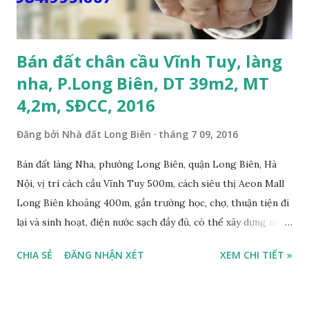
Vĩnh Tuy và siêu thị Aeon Mall Long Biên khoảng 500m; •
Khu vực đông đúc dân cư, thuận tiện đi lại và sinh hoạt; ...
Bán đất chân cầu Vĩnh Tuy, làng
nha, P.Long Biên, DT 39m2, MT
4,2m, SĐCC, 2016
Đăng bởi
Nhà đất Long Biên
tháng 7 09, 2016
Bán đất làng Nha, phường Long Biên, quận Long Biên, Hà
Nội, vị trí cách cầu Vĩnh Tuy 500m, cách siêu thị Aeon Mall
Long Biên khoảng 400m, gần trường học, chợ, thuận tiện đi
lại và sinh hoạt, điện nước sạch đầy đủ, có thể xây dựng nhà
ở ngay, ngõ trước nhà rộng 2,5m, ô tô cách 20m, thuận tiện
CHIA SẺ
ĐĂNG NHẬN XÉT
XEM CHI TIẾT »
đi lại và sinh hoạt, đất thổ cư, hướng Đông Nam, diện tích
mặt bằng 39m2, mặt tiền 4,2m, sổ đỏ chính chủ, giá bán: 1,1
tỷ. Liên hệ: 0984999007 - 0915383393. Miễn trung gian &