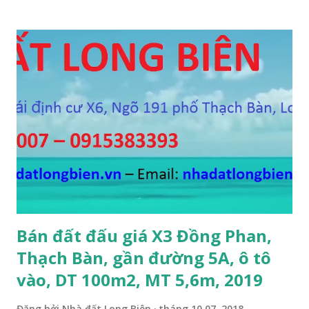
bán 2,2 tỷ, có bớt với khách thiện chí mua. Liên hệ: Mr
Nguyễn Thế Cường, Tel: 0984.999.007 – 0915.383.393 – Miễn
trung gian, Môi giới và Quảng cáo trực tuyến ĐÃ BÁN
Bán đất đấu giá X3 Đồng Phan,
Thạch Bàn, gần đường 5A, ô tô
vào, DT 100m2, MT 5,6m, 2019
Đăng bởi
Nhà đất Long Biên
tháng 10 07, 2018