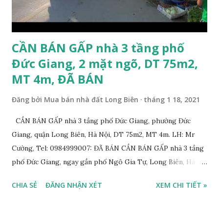
khoảng 200m; * Cách chân cầu Vĩnh Tuy khoảng 300m; *
Cách Trường Tiểu học Đoàn Kết, Trường cấ...
CẦN BÁN GẤP nhà 3 tầng phố
Đức Giang, 2 mặt ngõ, DT 75m2,
MT 4m, ĐÃ BÁN
Đăng bởi
Mua bán nhà đất Long Biên
tháng 1 18, 2021
CẦN BÁN GẤP nhà 3 tầng phố Đức Giang, phường Đức
Giang, quận Long Biên, Hà Nội, DT 75m2, MT 4m. LH: Mr
Cường, Tel: 0984999007: ĐÃ BÁN CẦN BÁN GẤP nhà 3 tầng
phố Đức Giang, ngay gần phố Ngô Gia Tự, Long Biên, Hà
Nội, với thông tin chi tiết như sau: * Nhà 3 tầng xây năm
CHIA SẺ
ĐĂNG NHẬN XÉT
XEM CHI TIẾT »
2011, diện tích: 75m2, mặt tiền 4m, 2 mặt đường trước sau
rộng 5m và 7m. Có thể chia 2 suất nhỏ; * Nhà xây kiên cố,
chắc chắn vẫn ở tốt. Thiết kế gồm: 3 phòng ngủ, 1 phòng