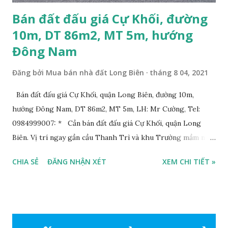
Bán đất đấu giá Cự Khối, đường
10m, DT 86m2, MT 5m, hướng
Đông Nam
Đăng bởi
Mua bán nhà đất Long Biên
tháng 8 04, 2021
Bán đất đấu giá Cự Khối, quận Long Biên, đường 10m,
hướng Đông Nam, DT 86m2, MT 5m, LH: Mr Cường, Tel:
0984999007: * Cần bán đất đấu giá Cự Khối, quận Long
Biên. Vị trí ngay gần cầu Thanh Trì và khu Trường mầm non,
cấp 1 và cấp 2 phường Cự Khối. * Vị trí: đất nằm trong khu
CHIA SẺ
ĐĂNG NHẬN XÉT
XEM CHI TIẾT »
đấu giá phường Cự Khối, khu đấu giá mới năm 2020, hạ tầng
đồng bộ, đường trải nhựa, vỉa hè rộng 3m. Cách Trường mầm
non Cự Khối khoảng 200m. Cách Trường cấp 2 Cự Khối
khoảng 250m. Cách Trường Tiểu học Cự Khối khoảng
400m. Cách cầu Thanh Trì khoảng 500m. Cách mặt phố Bát