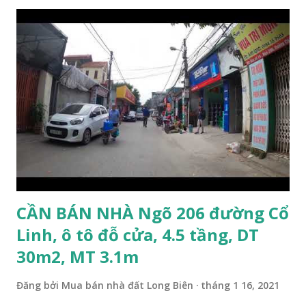
cư, thuận tiện đi lại và sinh hoạt. Đất thổ cư, nằm trên mặt
ngõ thông, đường trải nhựa, 2 ô tô tránh nhau. Đường và vỉa
hè rộng 6m. Đất thổ cư, diện tích mặt bằng 132m2, mặt tiền
8m. Hướng: Đông, pháp lý: sổ đỏ chính chủ. Giá bán: 9.5 tỷ,
có thương lượng với khách thiện chí mua. Quý khách hàng
có nhu cầu mua đất 132m2 phố Ngọc Trì, Thạch Bàn. Vui
lòng liên hệ: Mr Nguyễn Thế Cường, Tel: 0984.999.007 –
0915.383.393. Miễn môi giới và Quảng cáo trực tuyến
CẦN BÁN NHÀ Ngõ 206 đường Cổ
Linh, ô tô đỗ cửa, 4.5 tầng, DT
30m2, MT 3.1m
Đăng bởi
Mua bán nhà đất Long Biên
tháng 1 16, 2021