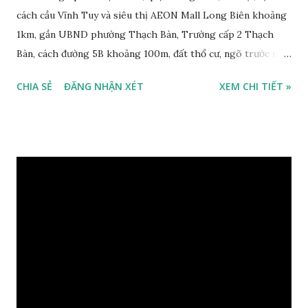
cách cầu Vĩnh Tuy và siêu thị AEON Mall Long Biên khoảng
1km, gần UBND phường Thạch Bàn, Trường cấp 2 Thạch
Bàn, cách đường 5B khoảng 100m, đất thổ cư, ngõ trước nhà
2m, ô tô cách 30m, hướng Tây Bắc, diện tích mặt bằng 59 m2,
CHIA SẺ
ĐĂNG NHẬN XÉT
XEM CHI TIẾT »
mặt tiền 5m, sổ đỏ chính chủ, giá bán 30 triệu/m2. Liên hệ:
0984999007 - 0915383393. Miễn trung gian & Quảng cáo
trực tuyến. Xem thêm Nhà đất Thạch Bàn Tháng 3-2016 tại
đây