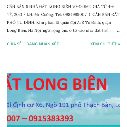
CẦN BÁN 6 NHÀ ĐẤT LONG BIÊN 70-120M2, GIÁ TỪ 4-6
TỶ, 2021 - LH: Mr Cường, Tel: 0984999007: 1. CẦN BÁN ĐẤT
PHỐ TƯ ĐÌNH, Khu phân lô quân đội A38 Tư Đình, quận
Long Biên, Hà Nội, ngõ rộng 5m, ô tô vào nhà, đất thổ cư,
diện tích 75m2, mặt tiền 4m, hướng Tây Nam, SĐCC, GIÁ
CHIA SẺ
ĐĂNG NHẬN XÉT
XEM CHI TIẾT »
BÁN: 4.2 TỶ, có thương lượng; 2. CẦN BÁN GẤP đất ngõ 134
phố Thạch Bàn, phường Thạch Bàn, ngõ thông, đường rộng
5m, ô tô vào nhà, DT 70m2, MT 4m, hướng Tây Nam, SĐCC,
giá bán: 3.6 tỷ, có thương lượng; 3. CẦN BÁN GẤP đất Ngõ
564 Nguyễn Văn Cừ, Gia Thụy, ô tô cách 15m, DT 112m2, MT
11m, chia 3 suất, hướng Đông Nam, SĐCC, giá bán: 5,7 tỷ, có
thương lượng 4. CẦN BÁN GẤP đất mặt hồ Cự Khối, gần cầu
Thanh Trì, mặt hồ rộng 2ha, đường 6m, DT 110m2, MT 6m,
hướng Tây Nam, SĐCC, giá bán: 5.5 tỷ, có thương lượng; 5.
CẦN BÁN GẤP đất đấu giá A1A2A3 Cự Khối, gần cầu Thanh
Trì, đường 8.5m, DT 66m2, MT 5.5m, hướng Đông Bắc, SĐCC,