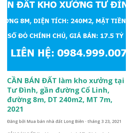
Khối khoảng 300m. Cách vòng xuyến cuối đường Cổ Linh và
đường 5B khoảng 1km. Khu vực hạ tầng đồng bộ, tương lai
sẽ rất đẹp, lý tưởng để ở, văn phòng, hoặc xây căn hộ cho
thuê… * Đất phân lô, diện tích: 86m2, mặt tiền 5m, đường
10m và vỉa hè rộng 3m, hướng Đông Nam; * Pháp lý: sổ đỏ
chính chủ; * Giá bán: 6.15 tỷ, có thương lượng với khách
thiện chí mua; Liên hệ: Mr Cường, Tel: 0984999007...
CẦN BÁN ĐẤT làm kho xưởng tại
Tư Đình, gần đường Cổ Linh,
đường 8m, DT 240m2, MT 7m,
2021
Đăng bởi
Mua bán nhà đất Long Biên
tháng 3 23, 2021