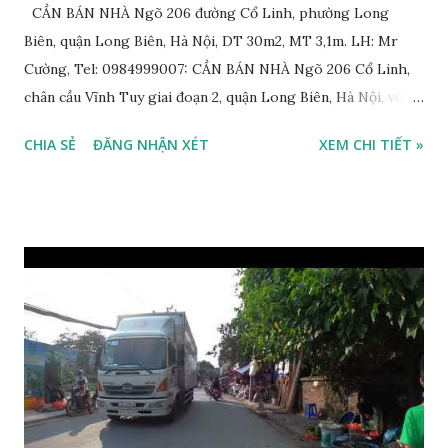
CẦN BÁN NHÀ Ngõ 206 đường Cổ Linh, phường Long
Biên, quận Long Biên, Hà Nội, DT 30m2, MT 3,1m. LH: Mr
Cường, Tel: 0984999007: CẦN BÁN NHÀ Ngõ 206 Cổ Linh,
chân cầu Vĩnh Tuy giai đoạn 2, quận Long Biên, Hà Nội, với
thông tin chi tiết như sau: * Nhà nằm trong ngõ 206 đường
CHIA SẺ
ĐĂNG NHẬN XÉT
XEM CHI TIẾT »
Cổ Linh, ngõ trước nhà rộng 5m, ô tô để trước nhà được; *
Nhà lô góc, 2 mặt tiền, nhà 4.5 tầng, diện tích 30m2, mặt tiền
3.1m; * Thiết kế gồm: 1 phòng khách, 1 phòng bếp, 3 phòng
ngủ, 1 phòng thờ, 1 sân phơi, 4WC; * Hướng Tây Bắc; * Pháp
lý: sổ đỏ chính chủ; * Giá bán: 3,1 tỷ, có thương lượng với
khách thiện chí mua nhanh trước Tết Âm lịch; Thông tin
tiện ích xung quanh nhà Ngõ 206 đường Cổ Linh cần bán
trước Tết Âm lịch; * Nhà nằm trong ngõ 206 đường Cổ Linh,
trước nhà là khoảng sân rộng ô tô đỗ cửa; * Cách chợ tạm
cuối ngõ 206 Cổ Linh khoảng 50m; * Cách mặt đường Cổ
Linh khoảng 150m; * Cách siêu thị Aeon Mall Long Biên