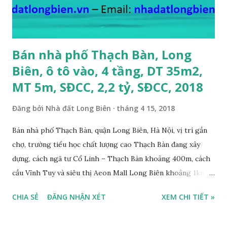
giá bán: 4.2 tỷ, có thương lượng; 6. CẦN BÁN GẤP đất Ngõ 38
phố Tư Đình, gần đường Cổ Linh, ngõ 3m, DT...
Bán nhà phố Thạch Bàn, Long
Biên, ô tô vào, 4 tầng, DT 35m2,
MT 5m, SĐCC, 2,2 tỷ, SĐCC, 2018
Đăng bởi
Nhà đất Long Biên
tháng 4 15, 2018
Bán nhà phố Thạch Bàn, quận Long Biên, Hà Nội, vị trí gần
chợ, trường tiểu học chất lượng cao Thạch Bàn đang xây
dựng, cách ngã tư Cổ Linh – Thạch Bàn khoảng 400m, cách
cầu Vĩnh Tuy và siêu thị Aeon Mall Long Biên khoảng 1km,
đường trước nhà rộng ô tô vào nhà được, hướng Tây, nhà xây
CHIA SẺ
ĐĂNG NHẬN XÉT
XEM CHI TIẾT »
4 tầng, diện tích mặt bằng 35m2, mặt tiền 5m, thiết kế 3
phòng ngủ, 1 phòng khách, 1 bếp, 4WC, sổ đỏ chính chủ, giá