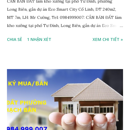
CẦN BÁN ĐẤT làm kho xưởng tại phố Tư Đình, phường
Long Biên, gần dự án Eco Smart City Cổ Linh, DT 240m2,
MT 7m, LH: Mr Cường, Tel: 0984999007: CẦN BÁN ĐẤT làm
kho xưởng tại phố Tư Đình, Long Biên, gần dự án Eco Smart
City Cổ Linh, với thông tin chi tiết như sau: • Đất thổ cư,
CHIA SẺ
1 NHẬN XÉT
XEM CHI TIẾT »
nằm trên mặt ngõ thông, đường rộng 8m, 2 ô tô tránh nhau;
• Diện tích: 240m2, mặt tiền 7m; • Hướng Đông Bắc; • Pháp
lý: sổ đỏ chính chủ; • Tiện để xây biệt thự, làm văn phòng
công ty, làm kho xưởng, hoặc xây tòa nhà cho thuê; • Giá
bán: 17,5 tỷ, có thương lượng với khách thiện chí mua nhanh;
THÔNG TIN TIỆN ÍCH XUNG QUANH MẢNH ĐẤT LÀM
KHO XƯỞNG TẠI PHỐ TƯ ĐÌNH CẦN BÁN: • Đất nằm trên
mặt ngõ phố Tư Đình, ngõ trước nhà rộng 8m, ngõ thông, ô
tô tránh nhau; • Cách mặt đường Cổ Linh khoảng 200m; •
Cách dự án Eco Smart City Cổ Linh khoảng 250m; • Gần dự
án khu biệt thự dự án Minh Tâm Tư Đình • Cách chân cầu