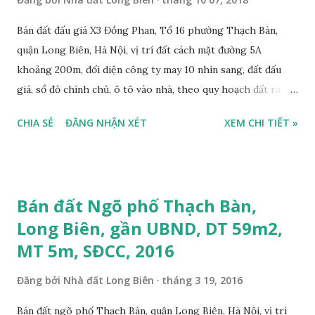
Bán đất đấu giá X3 Đồng Phan, Tổ 16 phường Thạch Bàn,
quận Long Biên, Hà Nội, vị trí đất cách mặt đường 5A
khoảng 200m, đối diện công ty may 10 nhìn sang, đất đấu
giá, sổ đỏ chính chủ, ô tô vào nhà, theo quy hoạch đất ra
mặt đường 22m, đất thổ cư, diện tích 100m2, mặt tiền 5,6m,
CHIA SẺ
ĐĂNG NHẬN XÉT
XEM CHI TIẾT »
nở hậu, tiện để ở, làm kho xưởng, sổ đỏ chính chủ, giá bán:
2,7 tỷ, có bớt với khách thiện chí mua. Liên hệ: Mr Nguyễn
Thế Cường, Tel: 0984.999.007 – 0915.383.393. Miễn trung
gian, Môi giới & Quảng cáo trực tuyến.
Bán đất Ngõ phố Thạch Bàn,
Long Biên, gần UBND, DT 59m2,
MT 5m, SĐCC, 2016
Đăng bởi
Nhà đất Long Biên
tháng 3 19, 2016
Bán đất ngõ phố Thạch Bàn, quận Long Biên, Hà Nội, vị trí