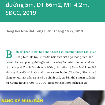
đường 5m, DT 66m2, MT 4,2m,
SĐCC, 2019
Đăng bởi
Nhà đất Long Biên
tháng 10 27, 2019
B
án đất phân lô mặt ngõ phố Thạch Bàn, phường Thạch Bàn, quận
Long Biên, Hà Nội. Vị trí đất nằm trên mặt ngõ thông, tiện kinh
doanh, làm văn phòng, đường trước nhà rộng 5m, ô tô tránh nhau được,
cách mặt phố Thạch Bàn khoảng 200m, cách siêu thị Aeon Mall Long Biên
khoảng 1 km, đất có 2 mặt ngõ trước và sau, hướng Tây Nam, diện tích mặt
bằng 66 M2, mặt tiền 4,2 m, sổ đỏ chính chủ, giá bán thỏa thuận. Liên hệ
Mr Cường hotline: 098 499 9007 hoặc 091 538 3393 miễn môi giới