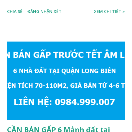
ở ngay, ngõ trước nhà rộng 2,5m, ô tô cách 20m, thuận tiện
CHIA SẺ
ĐĂNG NHẬN XÉT
XEM CHI TIẾT »
đi lại và sinh hoạt, đất thổ cư, hướng Đông Nam, diện tích
mặt bằng 39m2, mặt tiền 4,2m, sổ đỏ chính chủ, giá bán: 1,1
tỷ. Liên hệ: 0984999007 - 0915383393. Miễn trung gian &
Quảng cáo trực tuyế.
CẦN BÁN GẤP 6 Mảnh đất tại