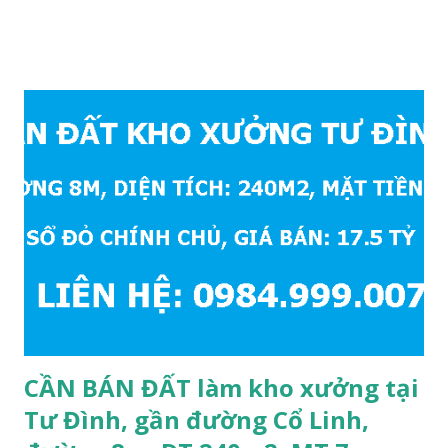
đồng bộ, đường trải nhựa, vỉa hè rộng 3m. Cách Trường mầm
non Cự Khối khoảng 200m. Cách Trường cấp 2 Cự Khối
khoảng 250m. Cách Trường Tiểu học Cự Khối khoảng
400m. Cách cầu Thanh Trì khoảng 500m. Cách mặt phố Bát
Khối khoảng 300m. Cách vòng xuyến cuối đường Cổ Linh và
đường 5B khoảng 1km. Khu vực hạ tầng đồng bộ, tương lai
sẽ rất đẹp, lý tưởng để ở, văn phòng, hoặc xây căn hộ cho
thuê… * Đất phân lô, diện tích: 86m2, mặt tiền 5m, đường
10m và vỉa hè rộng 3m, hướng Đông Nam; * Pháp lý: sổ đỏ
chính chủ; * Giá bán: 6.15 tỷ, có thương lượng với khách
thiện chí mua; Liên hệ: Mr Cường, Tel: 0984999007...
CẦN BÁN ĐẤT làm kho xưởng tại
Tư Đình, gần đường Cổ Linh,