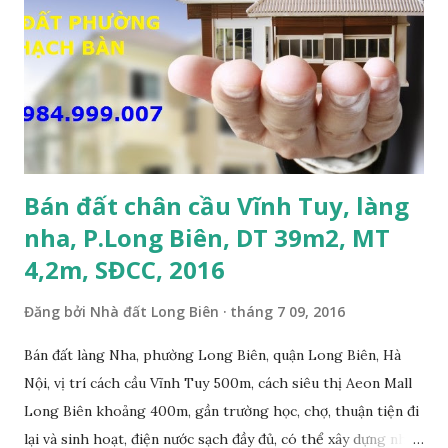
mặt ngõ phố Tư Đình, ngõ trước nhà rộng 8m, ngõ thông, ô
tô tránh nhau; • Cách mặt đường Cổ Linh khoảng 200m; •
Cách dự án Eco Smart City Cổ Linh khoảng 250m; • Gần dự
án khu biệt thự dự án Minh Tâm Tư Đình • Cách chân cầu
Vĩnh Tuy và siêu thị Aeon Mall Long Biên khoảng 500m; •
Khu vực đông đúc dân cư, thuận tiện đi lại và sinh hoạt; ...
Bán đất chân cầu Vĩnh Tuy, làng
nha, P.Long Biên, DT 39m2, MT
4,2m, SĐCC, 2016
Đăng bởi
Nhà đất Long Biên
tháng 7 09, 2016
Bán đất làng Nha, phường Long Biên, quận Long Biên, Hà
Nội, vị trí cách cầu Vĩnh Tuy 500m, cách siêu thị Aeon Mall
Long Biên khoảng 400m, gần trường học, chợ, thuận tiện đi
lại và sinh hoạt, điện nước sạch đầy đủ, có thể xây dựng nhà