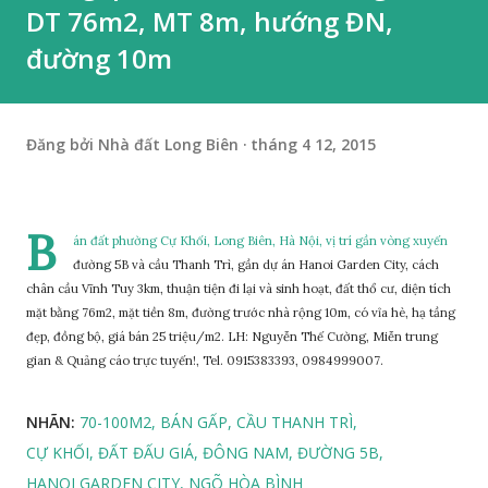
DT 76m2, MT 8m, hướng ĐN,
đường 10m
Đăng bởi
Nhà đất Long Biên
tháng 4 12, 2015
B
án đất phường Cự Khối, Long Biên, Hà Nội, vị trí gần vòng xuyến
đường 5B và cầu Thanh Trì, gần dự án Hanoi Garden City, cách
chân cầu Vĩnh Tuy 3km, thuận tiện đi lại và sinh hoạt, đất thổ cư, diện tích
mặt bằng 76m2, mặt tiền 8m, đường trước nhà rộng 10m, có vỉa hè, hạ tầng
đẹp, đồng bộ, giá bán 25 triệu/m2. LH: Nguyễn Thế Cường, Miễn trung
gian & Quảng cáo trực tuyến!, Tel. 0915383393, 0984999007.
NHÃN:
70-100M2
BÁN GẤP
CẦU THANH TRÌ
CỰ KHỐI
ĐẤT ĐẤU GIÁ
ĐÔNG NAM
ĐƯỜNG 5B
HANOI GARDEN CITY
NGÕ HÒA BÌNH