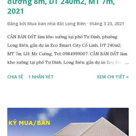
đường 8m, DT 240m2, MT 7m,
2021
Đăng bởi
Mua bán nhà đất Long Biên
tháng 3 23, 2021
CẦN BÁN ĐẤT làm kho xưởng tại phố Tư Đình, phường
Long Biên, gần dự án Eco Smart City Cổ Linh, DT 240m2,
MT 7m, LH: Mr Cường, Tel: 0984999007: CẦN BÁN ĐẤT làm
kho xưởng tại phố Tư Đình, Long Biên, gần dự án Eco Smart
City Cổ Linh, với thông tin chi tiết như sau: • Đất thổ cư,
CHIA SẺ
1 NHẬN XÉT
XEM CHI TIẾT »
nằm trên mặt ngõ thông, đường rộng 8m, 2 ô tô tránh nhau;
• Diện tích: 240m2, mặt tiền 7m; • Hướng Đông Bắc; • Pháp
lý: sổ đỏ chính chủ; • Tiện để xây biệt thự, làm văn phòng
công ty, làm kho xưởng, hoặc xây tòa nhà cho thuê; • Giá
bán: 17,5 tỷ, có thương lượng với khách thiện chí mua nhanh;
THÔNG TIN TIỆN ÍCH XUNG QUANH MẢNH ĐẤT LÀM
KHO XƯỞNG TẠI PHỐ TƯ ĐÌNH CẦN BÁN: • Đất nằm trên