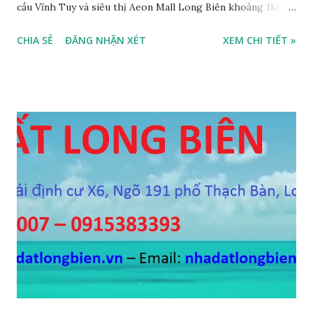
cầu Vĩnh Tuy và siêu thị Aeon Mall Long Biên khoảng 1km,
đường trước nhà rộng ô tô vào nhà được, hướng Tây, nhà xây
CHIA SẺ
ĐĂNG NHẬN XÉT
XEM CHI TIẾT »
4 tầng, diện tích mặt bằng 35m2, mặt tiền 5m, thiết kế 3
phòng ngủ, 1 phòng khách, 1 bếp, 4WC, sổ đỏ chính chủ, giá
bán 2,2 tỷ, có bớt với khách thiện chí mua. Liên hệ: Mr
Nguyễn Thế Cường, Tel: 0984.999.007 – 0915.383.393 – Miễn
trung gian, Môi giới và Quảng cáo trực tuyến ĐÃ BÁN