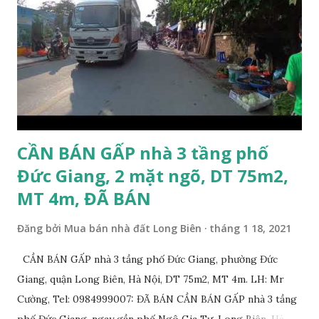
trước Tết Âm lịch; * Nhà nằm trong ngõ 206 đường Cổ Linh,
trước nhà là khoảng sân rộng ô tô đỗ cửa; * Cách chợ tạm
cuối ngõ 206 Cổ Linh khoảng 50m; * Cách mặt đường Cổ
Linh khoảng 150m; * Cách siêu thị Aeon Mall Long Biên
khoảng 200m; * Cách chân cầu Vĩnh Tuy khoảng 300m; *
Cách Trường Tiểu học Đoàn Kết, Trường cấ...
CẦN BÁN GẤP nhà 3 tầng phố
Đức Giang, 2 mặt ngõ, DT 75m2,
MT 4m, ĐÃ BÁN
Đăng bởi
Mua bán nhà đất Long Biên
tháng 1 18, 2021
CẦN BÁN GẤP nhà 3 tầng phố Đức Giang, phường Đức
Giang, quận Long Biên, Hà Nội, DT 75m2, MT 4m. LH: Mr
Cường, Tel: 0984999007: ĐÃ BÁN CẦN BÁN GẤP nhà 3 tầng
phố Đức Giang, ngay gần phố Ngô Gia Tự, Long Biên, Hà