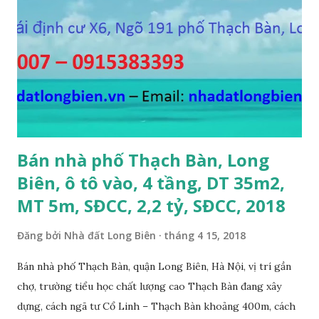
thương lượng 4. CẦN BÁN GẤP đất mặt hồ Cự Khối, gần cầu
Thanh Trì, mặt hồ rộng 2ha, đường 6m, DT 110m2, MT 6m,
hướng Tây Nam, SĐCC, giá bán: 5.5 tỷ, có thương lượng; 5.
CẦN BÁN GẤP đất đấu giá A1A2A3 Cự Khối, gần cầu Thanh
Trì, đường 8.5m, DT 66m2, MT 5.5m, hướng Đông Bắc, SĐCC,
giá bán: 4.2 tỷ, có thương lượng; 6. CẦN BÁN GẤP đất Ngõ 38
phố Tư Đình, gần đường Cổ Linh, ngõ 3m, DT...
Bán nhà phố Thạch Bàn, Long
Biên, ô tô vào, 4 tầng, DT 35m2,
MT 5m, SĐCC, 2,2 tỷ, SĐCC, 2018
Đăng bởi
Nhà đất Long Biên
tháng 4 15, 2018
Bán nhà phố Thạch Bàn, quận Long Biên, Hà Nội, vị trí gần
chợ, trường tiểu học chất lượng cao Thạch Bàn đang xây
dựng, cách ngã tư Cổ Linh – Thạch Bàn khoảng 400m, cách