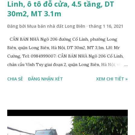
Linh, ô tô đỗ cửa, 4.5 tầng, DT
30m2, MT 3.1m
Đăng bởi
Mua bán nhà đất Long Biên
tháng 1 16, 2021
CẦN BÁN NHÀ Ngõ 206 đường Cổ Linh, phường Long
Biên, quận Long Biên, Hà Nội, DT 30m2, MT 3,1m. LH: Mr
Cường, Tel: 0984999007: CẦN BÁN NHÀ Ngõ 206 Cổ Linh,
chân cầu Vĩnh Tuy giai đoạn 2, quận Long Biên, Hà Nội, với
thông tin chi tiết như sau: * Nhà nằm trong ngõ 206 đường
CHIA SẺ
ĐĂNG NHẬN XÉT
XEM CHI TIẾT »
Cổ Linh, ngõ trước nhà rộng 5m, ô tô để trước nhà được; *
Nhà lô góc, 2 mặt tiền, nhà 4.5 tầng, diện tích 30m2, mặt tiền
3.1m; * Thiết kế gồm: 1 phòng khách, 1 phòng bếp, 3 phòng
ngủ, 1 phòng thờ, 1 sân phơi, 4WC; * Hướng Tây Bắc; * Pháp
lý: sổ đỏ chính chủ; * Giá bán: 3,1 tỷ, có thương lượng với
khách thiện chí mua nhanh trước Tết Âm lịch; Thông tin
tiện ích xung quanh nhà Ngõ 206 đường Cổ Linh cần bán