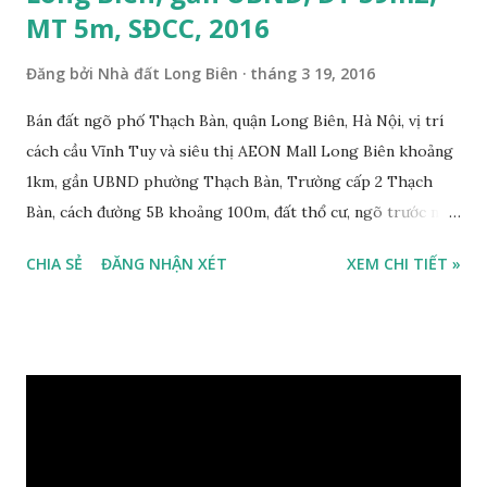
MT 5m, SĐCC, 2016
Đăng bởi
Nhà đất Long Biên
tháng 3 19, 2016
Bán đất ngõ phố Thạch Bàn, quận Long Biên, Hà Nội, vị trí
cách cầu Vĩnh Tuy và siêu thị AEON Mall Long Biên khoảng
1km, gần UBND phường Thạch Bàn, Trường cấp 2 Thạch
Bàn, cách đường 5B khoảng 100m, đất thổ cư, ngõ trước nhà
2m, ô tô cách 30m, hướng Tây Bắc, diện tích mặt bằng 59 m2,
CHIA SẺ
ĐĂNG NHẬN XÉT
XEM CHI TIẾT »
mặt tiền 5m, sổ đỏ chính chủ, giá bán 30 triệu/m2. Liên hệ:
0984999007 - 0915383393. Miễn trung gian & Quảng cáo
trực tuyến. Xem thêm Nhà đất Thạch Bàn Tháng 3-2016 tại
đây