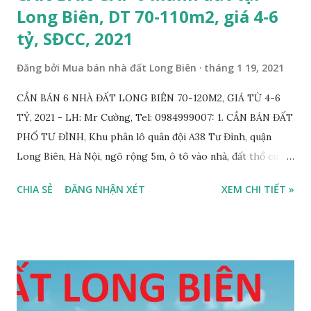
Long Biên, DT 70-110m2, giá 4-6
tỷ, SĐCC, 2021
Đăng bởi
Mua bán nhà đất Long Biên
tháng 1 19, 2021
CẦN BÁN 6 NHÀ ĐẤT LONG BIÊN 70-120M2, GIÁ TỪ 4-6
TỶ, 2021 - LH: Mr Cường, Tel: 0984999007: 1. CẦN BÁN ĐẤT
PHỐ TƯ ĐÌNH, Khu phân lô quân đội A38 Tư Đình, quận
Long Biên, Hà Nội, ngõ rộng 5m, ô tô vào nhà, đất thổ cư,
diện tích 75m2, mặt tiền 4m, hướng Tây Nam, SĐCC, GIÁ
CHIA SẺ
ĐĂNG NHẬN XÉT
XEM CHI TIẾT »
BÁN: 4.2 TỶ, có thương lượng; 2. CẦN BÁN GẤP đất ngõ 134
phố Thạch Bàn, phường Thạch Bàn, ngõ thông, đường rộng
5m, ô tô vào nhà, DT 70m2, MT 4m, hướng Tây Nam, SĐCC,
giá bán: 3.6 tỷ, có thương lượng; 3. CẦN BÁN GẤP đất Ngõ
564 Nguyễn Văn Cừ, Gia Thụy, ô tô cách 15m, DT 112m2, MT
11m, chia 3 suất, hướng Đông Nam, SĐCC, giá bán: 5,7 tỷ, có