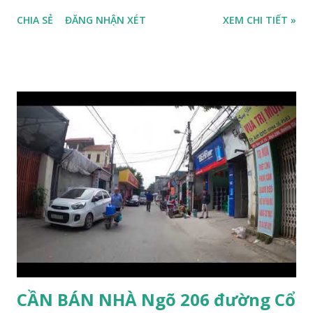
Thạch Bàn B khoảng 100m. Cách mặt phố Ngọc Trì khoảng
CHIA SẺ
ĐĂNG NHẬN XÉT
XEM CHI TIẾT »
30m, phía trước mặt thoáng. Cách mặt đường Cổ Linh
khoảng 150m. Cách chợ Đồng Dinh và Công an phường
Thạch Bàn khoảng 200m. Khu vực trung tâm, đông đúc dân
cư, thuận tiện đi lại và sinh hoạt. Đất thổ cư, nằm trên mặt
ngõ thông, đường trải nhựa, 2 ô tô tránh nhau. Đường và vỉa
hè rộng 6m. Đất thổ cư, diện tích mặt bằng 132m2, mặt tiền
8m. Hướng: Đông, pháp lý: sổ đỏ chính chủ. Giá bán: 9.5 tỷ,
có thương lượng với khách thiện chí mua. Quý khách hàng
có nhu cầu mua đất 132m2 phố Ngọc Trì, Thạch Bàn. Vui
lòng liên hệ: Mr Nguyễn Thế Cường, Tel: 0984.999.007 –
0915.383.393. Miễn môi giới và Quảng cáo trực tuyến
CẦN BÁN NHÀ Ngõ 206 đường Cổ