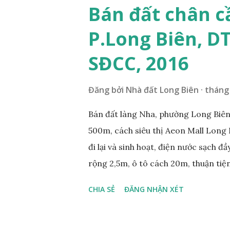
nằm trên mặt ngõ phố Tư Đình, ngõ 
Bán đất chân c
Cách mặt đường Cổ Linh khoảng 200
P.Long Biên, D
250m; • Gần dự án khu biệt thự dự 
siêu thị Aeon Mall Long Biên khoảng 
SĐCC, 2016
và sinh hoạt; ...
Đăng bởi
Nhà đất Long Biên
tháng 
Bán đất làng Nha, phường Long Biên,
500m, cách siêu thị Aeon Mall Long 
đi lại và sinh hoạt, điện nước sạch đ
rộng 2,5m, ô tô cách 20m, thuận tiện
diện tích mặt bằng 39m2, mặt tiền 4,2
CHIA SẺ
ĐĂNG NHẬN XÉT
0984999007 - 0915383393. Miễn tru