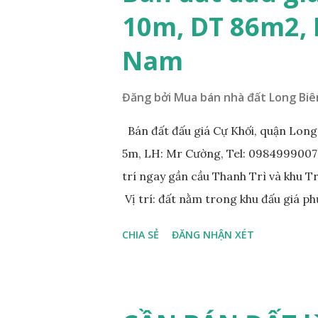
10m, DT 86m2,
Nam
Đăng bởi
Mua bán nhà đất Long Biê
Bán đất đấu giá Cự Khối, quận Lon
5m, LH: Mr Cường, Tel: 0984999007: 
trí ngay gần cầu Thanh Trì và khu 
Vị trí: đất nằm trong khu đấu giá p
đồng bộ, đường trải nhựa, vỉa hè 
CHIA SẺ
ĐĂNG NHẬN XÉT
200m. Cách Trường cấp 2 Cự Khối k
400m. Cách cầu Thanh Trì khoảng 5
vòng xuyến cuối đường Cổ Linh và đ
tương lai sẽ rất đẹp, lý tưởng để ở,