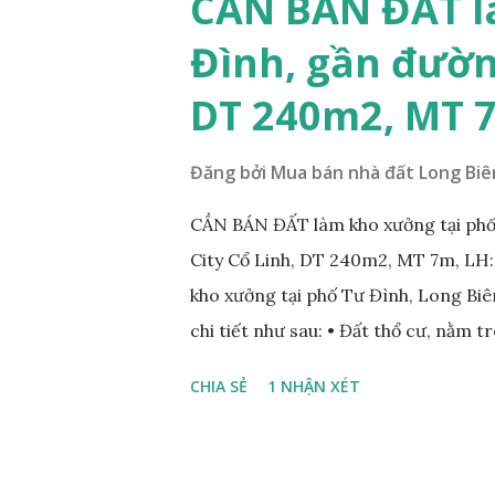
CẦN BÁN ĐẤT l
diện tích: 86m2, mặt tiền 5m, đườn
Đình, gần đườn
lý: sổ đỏ chính chủ; * Giá bán: 6.15 
Mr Cường, Tel: 0984999007...
DT 240m2, MT 
Đăng bởi
Mua bán nhà đất Long Biê
CẦN BÁN ĐẤT làm kho xưởng tại phố
City Cổ Linh, DT 240m2, MT 7m, LH
kho xưởng tại phố Tư Đình, Long Biên
chi tiết như sau: • Đất thổ cư, nằm 
nhau; • Diện tích: 240m2, mặt tiền 7
CHIA SẺ
1 NHẬN XÉT
Tiện để xây biệt thự, làm văn phòng 
• Giá bán: 17,5 tỷ, có thương lượng
ÍCH XUNG QUANH MẢNH ĐẤT LÀM 