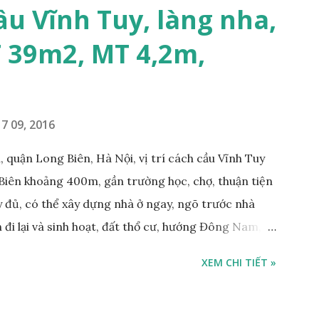
trước nhà rộng 8m, ngõ thông, ô tô tránh nhau; •
ầu Vĩnh Tuy, làng nha,
m; • Cách dự án Eco Smart City Cổ Linh khoảng
T 39m2, MT 4,2m,
án Minh Tâm Tư Đình • Cách chân cầu Vĩnh Tuy và
500m; • Khu vực đông đúc dân cư, thuận tiện đi lại
7 09, 2016
 quận Long Biên, Hà Nội, vị trí cách cầu Vĩnh Tuy
Biên khoảng 400m, gần trường học, chợ, thuận tiện
ầy đủ, có thể xây dựng nhà ở ngay, ngõ trước nhà
 đi lại và sinh hoạt, đất thổ cư, hướng Đông Nam,
m, sổ đỏ chính chủ, giá bán: 1,1 tỷ. Liên hệ:
XEM CHI TIẾT »
ng gian & Quảng cáo trực tuyế.