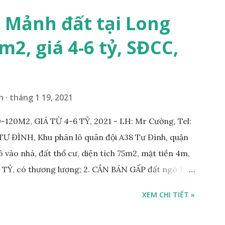
 Mảnh đất tại Long
m2, giá 4-6 tỷ, SĐCC,
n
tháng 1 19, 2021
20M2, GIÁ TỪ 4-6 TỶ, 2021 - LH: Mr Cường, Tel:
 ĐÌNH, Khu phân lô quân đội A38 Tư Đình, quận
 vào nhà, đất thổ cư, diện tích 75m2, mặt tiền 4m,
 TỶ, có thương lượng; 2. CẦN BÁN GẤP đất ngõ 134
gõ thông, đường rộng 5m, ô tô vào nhà, DT 70m2,
XEM CHI TIẾT »
n: 3.6 tỷ, có thương lượng; 3. CẦN BÁN GẤP đất
 tô cách 15m, DT 112m2, MT 11m, chia 3 suất, hướng