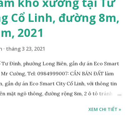
àm kho xưởng tại Tư
g 10m và vỉa hè rộng 3m, hướng Đông Nam; * Pháp
g Cổ Linh, đường 8m,
tỷ, có thương lượng với khách thiện chí mua; Liên hệ:
7m, 2021
n
tháng 3 23, 2021
 Tư Đình, phường Long Biên, gần dự án Eco Smart
: Mr Cường, Tel: 0984999007: CẦN BÁN ĐẤT làm
, gần dự án Eco Smart City Cổ Linh, với thông tin
trên mặt ngõ thông, đường rộng 8m, 2 ô tô tránh
m; • Hướng Đông Bắc; • Pháp lý: sổ đỏ chính chủ; •
XEM CHI TIẾT »
công ty, làm kho xưởng, hoặc xây tòa nhà cho thuê;
 với khách thiện chí mua nhanh; THÔNG TIN TIỆN
KHO XƯỞNG TẠI PHỐ TƯ ĐÌNH CẦN BÁN: • Đất