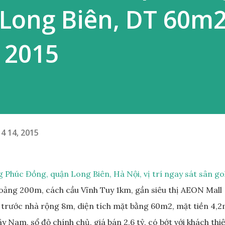
Long Biên, DT 60m
 2015
4 14, 2015
 Phúc Đồng, quận Long Biên, Hà Nội, vị trí ngay sát sân go
oảng 200m, cách cầu Vĩnh Tuy 1km, gần siêu thị AEON Mall
trước nhà rộng 8m, diện tích mặt bằng 60m2, mặt tiền 4,2
 Nam, sổ đỏ chính chủ, giá bán 2,6 tỷ, có bớt với khách thi