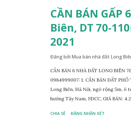
CẦN BÁN GẤP 6
Biên, DT 70-110
2021
Đăng bởi
Mua bán nhà đất Long Biê
CẦN BÁN 6 NHÀ ĐẤT LONG BIÊN 70-1
0984999007: 1. CẦN BÁN ĐẤT PHỐ TƯ
Long Biên, Hà Nội, ngõ rộng 5m, ô tô
hướng Tây Nam, SĐCC, GIÁ BÁN: 4.2
phố Thạch Bàn, phường Thạch Bàn, n
CHIA SẺ
ĐĂNG NHẬN XÉT
MT 4m, hướng Tây Nam, SĐCC, giá bá
Ngõ 564 Nguyễn Văn Cừ, Gia Thụy, ô