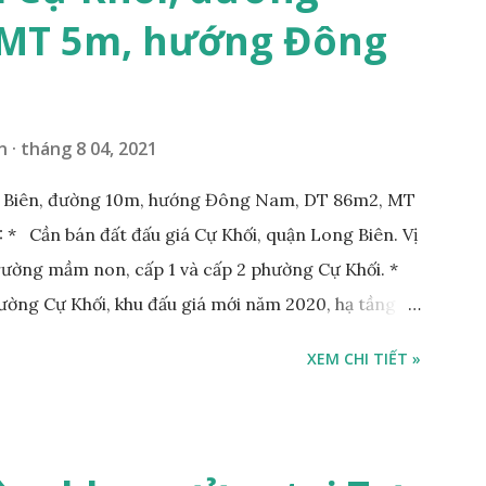
 MT 5m, hướng Đông
n
tháng 8 04, 2021
g Biên, đường 10m, hướng Đông Nam, DT 86m2, MT
* Cần bán đất đấu giá Cự Khối, quận Long Biên. Vị
Trường mầm non, cấp 1 và cấp 2 phường Cự Khối. *
hường Cự Khối, khu đấu giá mới năm 2020, hạ tầng
rộng 3m. Cách Trường mầm non Cự Khối khoảng
XEM CHI TIẾT »
hoảng 250m. Cách Trường Tiểu học Cự Khối khoảng
00m. Cách mặt phố Bát Khối khoảng 300m. Cách
ường 5B khoảng 1km. Khu vực hạ tầng đồng bộ,
 văn phòng, hoặc xây căn hộ cho thuê… * Đất phân lô,