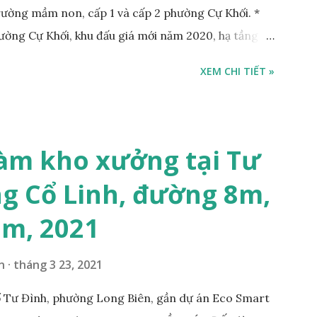
Trường mầm non, cấp 1 và cấp 2 phường Cự Khối. *
hường Cự Khối, khu đấu giá mới năm 2020, hạ tầng
rộng 3m. Cách Trường mầm non Cự Khối khoảng
XEM CHI TIẾT »
hoảng 250m. Cách Trường Tiểu học Cự Khối khoảng
00m. Cách mặt phố Bát Khối khoảng 300m. Cách
ường 5B khoảng 1km. Khu vực hạ tầng đồng bộ,
 văn phòng, hoặc xây căn hộ cho thuê… * Đất phân lô,
àm kho xưởng tại Tư
g 10m và vỉa hè rộng 3m, hướng Đông Nam; * Pháp
g Cổ Linh, đường 8m,
tỷ, có thương lượng với khách thiện chí mua; Liên hệ:
7m, 2021
n
tháng 3 23, 2021
 Tư Đình, phường Long Biên, gần dự án Eco Smart