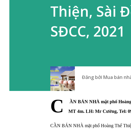
Thiện, Sài 
SĐCC, 2021
Đăng bởi
Mua bán nhà
C
ẦN
 BÁN NHÀ mặt phố Hoàng T
MT 4m. LH: Mr Cường, Tel: 0
CẦN BÁN NHÀ mặt phố Hoàng Thế Thiện, gần