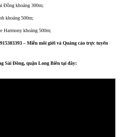
Sài Đồng khoảng 300m;
nh khoảng 500m;
he Harmony khoảng 500m;
915383393 – Miễn môi giới và Quảng cáo trực tuyến
 Sài Đồng, quận Long Biên tại đây: