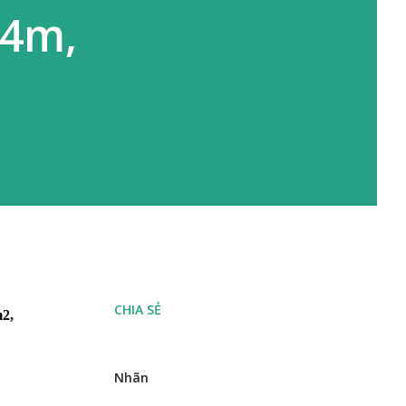
 4m,
CHIA SẺ
, 
Nhãn