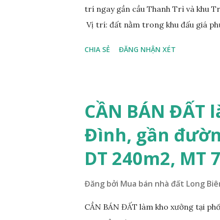
trí ngay gần cầu Thanh Trì và khu 
Vị trí: đất nằm trong khu đấu giá p
đồng bộ, đường trải nhựa, vỉa hè 
CHIA SẺ
ĐĂNG NHẬN XÉT
200m. Cách Trường cấp 2 Cự Khối k
400m. Cách cầu Thanh Trì khoảng 5
vòng xuyến cuối đường Cổ Linh và đ
tương lai sẽ rất đẹp, lý tưởng để ở,
CẦN BÁN ĐẤT l
diện tích: 86m2, mặt tiền 5m, đườn
Đình, gần đườn
lý: sổ đỏ chính chủ; * Giá bán: 6.15 
Mr Cường, Tel: 0984999007...
DT 240m2, MT 
Đăng bởi
Mua bán nhà đất Long Biê
CẦN BÁN ĐẤT làm kho xưởng tại phố