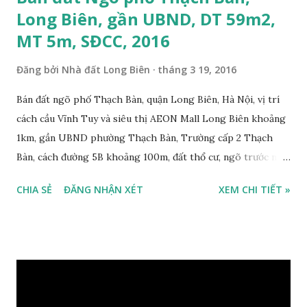
Long Biên, gần UBND, DT 59m2,
MT 5m, SĐCC, 2016
Đăng bởi
Nhà đất Long Biên
tháng 3 19, 2016
Bán đất ngõ phố Thạch Bàn, quận Long Biên, Hà Nội, vị trí
cách cầu Vĩnh Tuy và siêu thị AEON Mall Long Biên khoảng
1km, gần UBND phường Thạch Bàn, Trường cấp 2 Thạch
Bàn, cách đường 5B khoảng 100m, đất thổ cư, ngõ trước nhà
2m, ô tô cách 30m, hướng Tây Bắc, diện tích mặt bằng 59 m2,
CHIA SẺ
ĐĂNG NHẬN XÉT
XEM CHI TIẾT »
mặt tiền 5m, sổ đỏ chính chủ, giá bán 30 triệu/m2. Liên hệ:
0984999007 - 0915383393. Miễn trung gian & Quảng cáo
trực tuyến. Xem thêm Nhà đất Thạch Bàn Tháng 3-2016 tại
đây