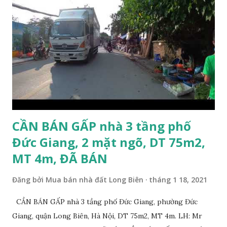
tiện ích xung quanh nhà Ngõ 206 đường Cổ Linh cần bán
trước Tết Âm lịch; * Nhà nằm trong ngõ 206 đường Cổ Linh,
trước nhà là khoảng sân rộng ô tô đỗ cửa; * Cách chợ tạm
cuối ngõ 206 Cổ Linh khoảng 50m; * Cách mặt đường Cổ
Linh khoảng 150m; * Cách siêu thị Aeon Mall Long Biên
khoảng 200m; * Cách chân cầu Vĩnh Tuy khoảng 300m; *
Cách Trường Tiểu học Đoàn Kết, Trường cấ...
CẦN BÁN GẤP nhà 3 tầng phố
Đức Giang, 2 mặt ngõ, DT 75m2,
MT 4m, ĐÃ BÁN
Đăng bởi
Mua bán nhà đất Long Biên
tháng 1 18, 2021
CẦN BÁN GẤP nhà 3 tầng phố Đức Giang, phường Đức
Giang, quận Long Biên, Hà Nội, DT 75m2, MT 4m. LH: Mr