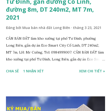
Tư Đình, gần đường Cổ Linh,
đường 8m, DT 240m2, MT 7m,
2021
Đăng bởi
Mua bán nhà đất Long Biên
tháng 3 23, 2021
CẦN BÁN ĐẤT làm kho xưởng tại phố Tư Đình, phường
Long Biên, gần dự án Eco Smart City Cổ Linh, DT 240m2,
MT 7m, LH: Mr Cường, Tel: 0984999007: CẦN BÁN ĐẤT làm
kho xưởng tại phố Tư Đình, Long Biên, gần dự án Eco Smart
City Cổ Linh, với thông tin chi tiết như sau: • Đất thổ cư,
CHIA SẺ
1 NHẬN XÉT
XEM CHI TIẾT »
nằm trên mặt ngõ thông, đường rộng 8m, 2 ô tô tránh nhau;
• Diện tích: 240m2, mặt tiền 7m; • Hướng Đông Bắc; • Pháp
lý: sổ đỏ chính chủ; • Tiện để xây biệt thự, làm văn phòng
công ty, làm kho xưởng, hoặc xây tòa nhà cho thuê; • Giá
bán: 17,5 tỷ, có thương lượng với khách thiện chí mua nhanh;
THÔNG TIN TIỆN ÍCH XUNG QUANH MẢNH ĐẤT LÀM