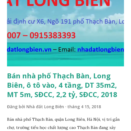
11m, chia 3 suất, hướng Đông Nam, SĐCC, giá bán: 5,7 tỷ, có
thương lượng 4. CẦN BÁN GẤP đất mặt hồ Cự Khối, gần cầu
Thanh Trì, mặt hồ rộng 2ha, đường 6m, DT 110m2, MT 6m,
hướng Tây Nam, SĐCC, giá bán: 5.5 tỷ, có thương lượng; 5.
CẦN BÁN GẤP đất đấu giá A1A2A3 Cự Khối, gần cầu Thanh
Trì, đường 8.5m, DT 66m2, MT 5.5m, hướng Đông Bắc, SĐCC,
giá bán: 4.2 tỷ, có thương lượng; 6. CẦN BÁN GẤP đất Ngõ 38
phố Tư Đình, gần đường Cổ Linh, ngõ 3m, DT...
Bán nhà phố Thạch Bàn, Long
Biên, ô tô vào, 4 tầng, DT 35m2,
MT 5m, SĐCC, 2,2 tỷ, SĐCC, 2018
Đăng bởi
Nhà đất Long Biên
tháng 4 15, 2018
Bán nhà phố Thạch Bàn, quận Long Biên, Hà Nội, vị trí gần
chợ, trường tiểu học chất lượng cao Thạch Bàn đang xây