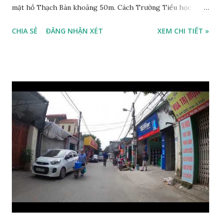
mặt hồ Thạch Bàn khoảng 50m. Cách Trường Tiểu học
Thạch Bàn B khoảng 100m. Cách mặt phố Ngọc Trì khoảng
CHIA SẺ
ĐĂNG NHẬN XÉT
XEM CHI TIẾT »
30m, phía trước mặt thoáng. Cách mặt đường Cổ Linh
khoảng 150m. Cách chợ Đồng Dinh và Công an phường
Thạch Bàn khoảng 200m. Khu vực trung tâm, đông đúc dân
cư, thuận tiện đi lại và sinh hoạt. Đất thổ cư, nằm trên mặt
ngõ thông, đường trải nhựa, 2 ô tô tránh nhau. Đường và vỉa
hè rộng 6m. Đất thổ cư, diện tích mặt bằng 132m2, mặt tiền
8m. Hướng: Đông, pháp lý: sổ đỏ chính chủ. Giá bán: 9.5 tỷ,
có thương lượng với khách thiện chí mua. Quý khách hàng
có nhu cầu mua đất 132m2 phố Ngọc Trì, Thạch Bàn. Vui
lòng liên hệ: Mr Nguyễn Thế Cường, Tel: 0984.999.007 –
0915.383.393. Miễn môi giới và Quảng cáo trực tuyến