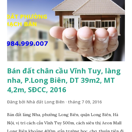
KHO XƯỞNG TẠI PHỐ TƯ ĐÌNH CẦN BÁN: • Đất nằm trên
mặt ngõ phố Tư Đình, ngõ trước nhà rộng 8m, ngõ thông, ô
tô tránh nhau; • Cách mặt đường Cổ Linh khoảng 200m; •
Cách dự án Eco Smart City Cổ Linh khoảng 250m; • Gần dự
án khu biệt thự dự án Minh Tâm Tư Đình • Cách chân cầu
Vĩnh Tuy và siêu thị Aeon Mall Long Biên khoảng 500m; •
Khu vực đông đúc dân cư, thuận tiện đi lại và sinh hoạt; ...
Bán đất chân cầu Vĩnh Tuy, làng
nha, P.Long Biên, DT 39m2, MT
4,2m, SĐCC, 2016
Đăng bởi
Nhà đất Long Biên
tháng 7 09, 2016
Bán đất làng Nha, phường Long Biên, quận Long Biên, Hà
Nội, vị trí cách cầu Vĩnh Tuy 500m, cách siêu thị Aeon Mall
Long Biên khoảng 400m, gần trường học, chợ, thuận tiện đi