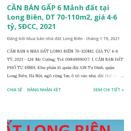
CẦN BÁN GẤP 6 Mảnh đất tại
Long Biên, DT 70-110m2, giá 4-6
tỷ, SĐCC, 2021
Đăng bởi
Mua bán nhà đất Long Biên
tháng 1 19, 2021
CẦN BÁN 6 NHÀ ĐẤT LONG BIÊN 70-120M2, GIÁ TỪ 4-6
TỶ, 2021 - LH: Mr Cường, Tel: 0984999007: 1. CẦN BÁN ĐẤT
PHỐ TƯ ĐÌNH, Khu phân lô quân đội A38 Tư Đình, quận
Long Biên, Hà Nội, ngõ rộng 5m, ô tô vào nhà, đất thổ cư,
diện tích 75m2, mặt tiền 4m, hướng Tây Nam, SĐCC, GIÁ
CHIA SẺ
ĐĂNG NHẬN XÉT
XEM CHI TIẾT »
BÁN: 4.2 TỶ, có thương lượng; 2. CẦN BÁN GẤP đất ngõ 134
phố Thạch Bàn, phường Thạch Bàn, ngõ thông, đường rộng
5m, ô tô vào nhà, DT 70m2, MT 4m, hướng Tây Nam, SĐCC,
giá bán: 3.6 tỷ, có thương lượng; 3. CẦN BÁN GẤP đất Ngõ
564 Nguyễn Văn Cừ, Gia Thụy, ô tô cách 15m, DT 112m2, MT