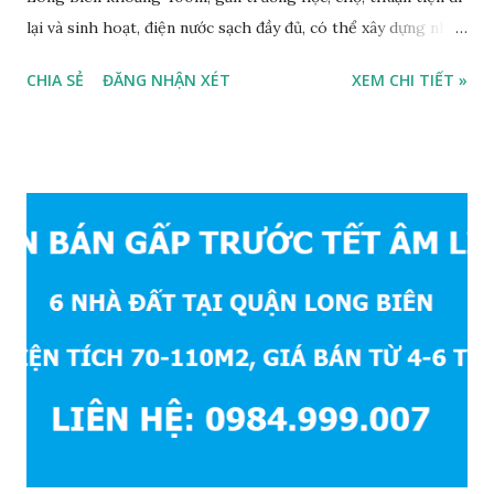
lại và sinh hoạt, điện nước sạch đầy đủ, có thể xây dựng nhà
ở ngay, ngõ trước nhà rộng 2,5m, ô tô cách 20m, thuận tiện
CHIA SẺ
ĐĂNG NHẬN XÉT
XEM CHI TIẾT »
đi lại và sinh hoạt, đất thổ cư, hướng Đông Nam, diện tích
mặt bằng 39m2, mặt tiền 4,2m, sổ đỏ chính chủ, giá bán: 1,1
tỷ. Liên hệ: 0984999007 - 0915383393. Miễn trung gian &
Quảng cáo trực tuyế.