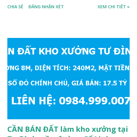
cấp 1 và cấp 2 phường Cự Khối. * Vị trí: đất nằm trong khu
CHIA SẺ
ĐĂNG NHẬN XÉT
XEM CHI TIẾT »
đấu giá phường Cự Khối, khu đấu giá mới năm 2020, hạ tầng
đồng bộ, đường trải nhựa, vỉa hè rộng 3m. Cách Trường mầm
non Cự Khối khoảng 200m. Cách Trường cấp 2 Cự Khối
khoảng 250m. Cách Trường Tiểu học Cự Khối khoảng
400m. Cách cầu Thanh Trì khoảng 500m. Cách mặt phố Bát
Khối khoảng 300m. Cách vòng xuyến cuối đường Cổ Linh và
đường 5B khoảng 1km. Khu vực hạ tầng đồng bộ, tương lai
sẽ rất đẹp, lý tưởng để ở, văn phòng, hoặc xây căn hộ cho
thuê… * Đất phân lô, diện tích: 86m2, mặt tiền 5m, đường
10m và vỉa hè rộng 3m, hướng Đông Nam; * Pháp lý: sổ đỏ
chính chủ; * Giá bán: 6.15 tỷ, có thương lượng với khách
thiện chí mua; Liên hệ: Mr Cường, Tel: 0984999007...
CẦN BÁN ĐẤT làm kho xưởng tại