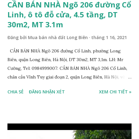
CẦN BÁN NHÀ Ngõ 206 đường Cổ
Linh, ô tô đỗ cửa, 4.5 tầng, DT
30m2, MT 3.1m
Đăng bởi
Mua bán nhà đất Long Biên
tháng 1 16, 2021
CẦN BÁN NHÀ Ngõ 206 đường Cổ Linh, phường Long
Biên, quận Long Biên, Hà Nội, DT 30m2, MT 3,1m. LH: Mr
Cường, Tel: 0984999007: CẦN BÁN NHÀ Ngõ 206 Cổ Linh,
chân cầu Vĩnh Tuy giai đoạn 2, quận Long Biên, Hà Nội, với
thông tin chi tiết như sau: * Nhà nằm trong ngõ 206 đường
CHIA SẺ
ĐĂNG NHẬN XÉT
XEM CHI TIẾT »
Cổ Linh, ngõ trước nhà rộng 5m, ô tô để trước nhà được; *
Nhà lô góc, 2 mặt tiền, nhà 4.5 tầng, diện tích 30m2, mặt tiền
3.1m; * Thiết kế gồm: 1 phòng khách, 1 phòng bếp, 3 phòng
ngủ, 1 phòng thờ, 1 sân phơi, 4WC; * Hướng Tây Bắc; * Pháp
lý: sổ đỏ chính chủ; * Giá bán: 3,1 tỷ, có thương lượng với
khách thiện chí mua nhanh trước Tết Âm lịch; Thông tin