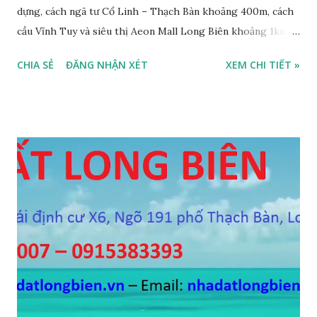
dựng, cách ngã tư Cổ Linh – Thạch Bàn khoảng 400m, cách
cầu Vĩnh Tuy và siêu thị Aeon Mall Long Biên khoảng 1km,
đường trước nhà rộng ô tô vào nhà được, hướng Tây, nhà xây
CHIA SẺ
ĐĂNG NHẬN XÉT
XEM CHI TIẾT »
4 tầng, diện tích mặt bằng 35m2, mặt tiền 5m, thiết kế 3
phòng ngủ, 1 phòng khách, 1 bếp, 4WC, sổ đỏ chính chủ, giá
bán 2,2 tỷ, có bớt với khách thiện chí mua. Liên hệ: Mr
Nguyễn Thế Cường, Tel: 0984.999.007 – 0915.383.393 – Miễn
trung gian, Môi giới và Quảng cáo trực tuyến ĐÃ BÁN