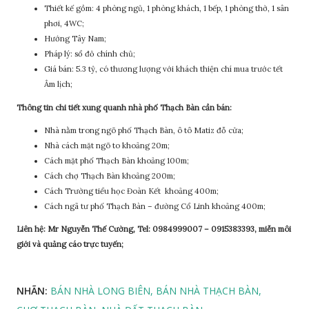
Thiết kế gồm: 4 phòng ngủ, 1 phòng khách, 1 bếp, 1 phòng thờ, 1 sân
phơi, 4WC;
Hướng Tây Nam;
Pháp lý: sổ đỏ chính chủ;
Giá bán: 5.3 tỷ, có thương lượng với khách thiện chí mua trước tết
Âm lịch;
Thông tin chi tiết xung quanh nhà phố Thạch Bàn cần bán:
Nhà nằm trong ngõ phố Thạch Bàn, ô tô Matiz đỗ cửa;
Nhà cách mặt ngõ to khoảng 20m;
Cách mặt phố Thạch Bàn khoảng 100m;
Cách chợ Thạch Bàn khoảng 200m;
Cách Trường tiểu học Đoàn Kết khoảng 400m;
Cách ngã tư phố Thạch Bàn – đường Cổ Linh khoảng 400m;
Liên hệ: Mr Nguyễn Thế Cường, Tel: 0984999007 – 0915383393, miễn môi
giới và quảng cáo trực tuyến;
NHÃN:
BÁN NHÀ LONG BIÊN
BÁN NHÀ THẠCH BÀN