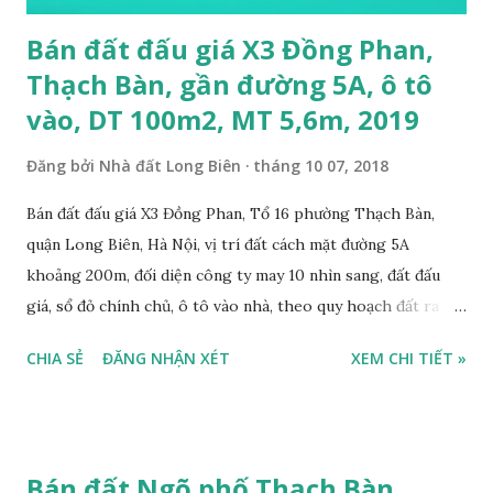
Bán đất đấu giá X3 Đồng Phan,
Thạch Bàn, gần đường 5A, ô tô
vào, DT 100m2, MT 5,6m, 2019
Đăng bởi
Nhà đất Long Biên
tháng 10 07, 2018
Bán đất đấu giá X3 Đồng Phan, Tổ 16 phường Thạch Bàn,
quận Long Biên, Hà Nội, vị trí đất cách mặt đường 5A
khoảng 200m, đối diện công ty may 10 nhìn sang, đất đấu
giá, sổ đỏ chính chủ, ô tô vào nhà, theo quy hoạch đất ra
mặt đường 22m, đất thổ cư, diện tích 100m2, mặt tiền 5,6m,
CHIA SẺ
ĐĂNG NHẬN XÉT
XEM CHI TIẾT »
nở hậu, tiện để ở, làm kho xưởng, sổ đỏ chính chủ, giá bán:
2,7 tỷ, có bớt với khách thiện chí mua. Liên hệ: Mr Nguyễn
Thế Cường, Tel: 0984.999.007 – 0915.383.393. Miễn trung
gian, Môi giới & Quảng cáo trực tuyến.
Bán đất Ngõ phố Thạch Bàn,