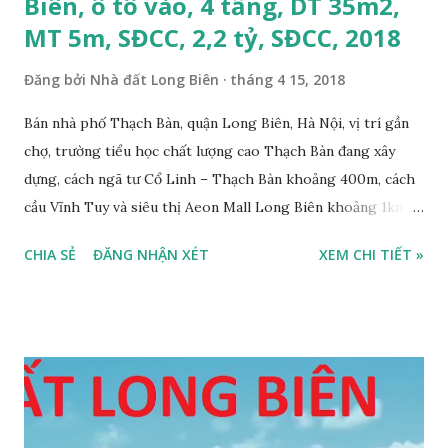
Biên, ô tô vào, 4 tầng, DT 35m2,
MT 5m, SĐCC, 2,2 tỷ, SĐCC, 2018
Đăng bởi
Nhà đất Long Biên
tháng 4 15, 2018
Bán nhà phố Thạch Bàn, quận Long Biên, Hà Nội, vị trí gần
chợ, trường tiểu học chất lượng cao Thạch Bàn đang xây
dựng, cách ngã tư Cổ Linh – Thạch Bàn khoảng 400m, cách
cầu Vĩnh Tuy và siêu thị Aeon Mall Long Biên khoảng 1km,
đường trước nhà rộng ô tô vào nhà được, hướng Tây, nhà xây
CHIA SẺ
ĐĂNG NHẬN XÉT
XEM CHI TIẾT »
4 tầng, diện tích mặt bằng 35m2, mặt tiền 5m, thiết kế 3
phòng ngủ, 1 phòng khách, 1 bếp, 4WC, sổ đỏ chính chủ, giá
bán 2,2 tỷ, có bớt với khách thiện chí mua. Liên hệ: Mr
Nguyễn Thế Cường, Tel: 0984.999.007 – 0915.383.393 – Miễn
trung gian, Môi giới và Quảng cáo trực tuyến ĐÃ BÁN