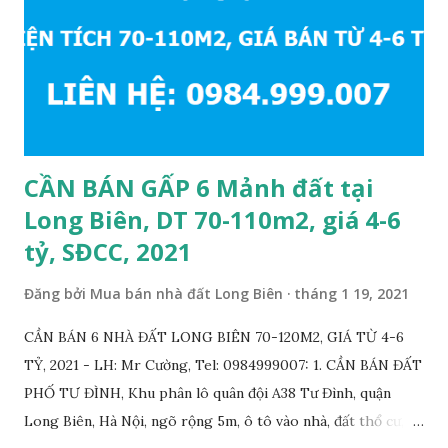
CẦN BÁN GẤP 6 Mảnh đất tại
Long Biên, DT 70-110m2, giá 4-6
tỷ, SĐCC, 2021
Đăng bởi
Mua bán nhà đất Long Biên
tháng 1 19, 2021
CẦN BÁN 6 NHÀ ĐẤT LONG BIÊN 70-120M2, GIÁ TỪ 4-6
TỶ, 2021 - LH: Mr Cường, Tel: 0984999007: 1. CẦN BÁN ĐẤT
PHỐ TƯ ĐÌNH, Khu phân lô quân đội A38 Tư Đình, quận
Long Biên, Hà Nội, ngõ rộng 5m, ô tô vào nhà, đất thổ cư,