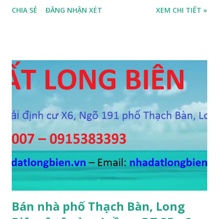
diện tích 75m2, mặt tiền 4m, hướng Tây Nam, SĐCC, GIÁ
CHIA SẺ
ĐĂNG NHẬN XÉT
XEM CHI TIẾT »
BÁN: 4.2 TỶ, có thương lượng; 2. CẦN BÁN GẤP đất ngõ 134
phố Thạch Bàn, phường Thạch Bàn, ngõ thông, đường rộng
5m, ô tô vào nhà, DT 70m2, MT 4m, hướng Tây Nam, SĐCC,
giá bán: 3.6 tỷ, có thương lượng; 3. CẦN BÁN GẤP đất Ngõ
564 Nguyễn Văn Cừ, Gia Thụy, ô tô cách 15m, DT 112m2, MT
11m, chia 3 suất, hướng Đông Nam, SĐCC, giá bán: 5,7 tỷ, có
thương lượng 4. CẦN BÁN GẤP đất mặt hồ Cự Khối, gần cầu
Thanh Trì, mặt hồ rộng 2ha, đường 6m, DT 110m2, MT 6m,
hướng Tây Nam, SĐCC, giá bán: 5.5 tỷ, có thương lượng; 5.
CẦN BÁN GẤP đất đấu giá A1A2A3 Cự Khối, gần cầu Thanh
Trì, đường 8.5m, DT 66m2, MT 5.5m, hướng Đông Bắc, SĐCC,
giá bán: 4.2 tỷ, có thương lượng; 6. CẦN BÁN GẤP đất Ngõ 38
phố Tư Đình, gần đường Cổ Linh, ngõ 3m, DT...
Bán nhà phố Thạch Bàn, Long