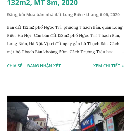
132m2, MT 8m, 2020
Đăng bởi
Mua bán nhà đất Long Biên
tháng 6 06, 2020
Bán đất 132m2 phố Ngọc Trì, phường Thạch Bàn, quận Long
Biên, Hà Nội. Cần bán đất 132m2 phố Ngọc Trì, Thạch Bàn,
Long Biên, Hà Nội. Vị trí đất ngay gần hồ Thạch Bàn. Cách
mặt hồ Thạch Bàn khoảng 50m. Cách Trường Tiểu học
Thạch Bàn B khoảng 100m. Cách mặt phố Ngọc Trì khoảng
CHIA SẺ
ĐĂNG NHẬN XÉT
XEM CHI TIẾT »
30m, phía trước mặt thoáng. Cách mặt đường Cổ Linh
khoảng 150m. Cách chợ Đồng Dinh và Công an phường
Thạch Bàn khoảng 200m. Khu vực trung tâm, đông đúc dân
cư, thuận tiện đi lại và sinh hoạt. Đất thổ cư, nằm trên mặt
ngõ thông, đường trải nhựa, 2 ô tô tránh nhau. Đường và vỉa
hè rộng 6m. Đất thổ cư, diện tích mặt bằng 132m2, mặt tiền
8m. Hướng: Đông, pháp lý: sổ đỏ chính chủ. Giá bán: 9.5 tỷ,
có thương lượng với khách thiện chí mua. Quý khách hàng