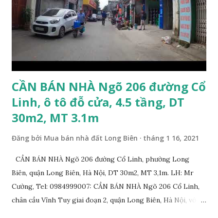
có nhu cầu mua đất 132m2 phố Ngọc Trì, Thạch Bàn. Vui
lòng liên hệ: Mr Nguyễn Thế Cường, Tel: 0984.999.007 –
0915.383.393. Miễn môi giới và Quảng cáo trực tuyến
CẦN BÁN NHÀ Ngõ 206 đường Cổ
Linh, ô tô đỗ cửa, 4.5 tầng, DT
30m2, MT 3.1m
Đăng bởi
Mua bán nhà đất Long Biên
tháng 1 16, 2021
CẦN BÁN NHÀ Ngõ 206 đường Cổ Linh, phường Long
Biên, quận Long Biên, Hà Nội, DT 30m2, MT 3,1m. LH: Mr
Cường, Tel: 0984999007: CẦN BÁN NHÀ Ngõ 206 Cổ Linh,
chân cầu Vĩnh Tuy giai đoạn 2, quận Long Biên, Hà Nội, với
thông tin chi tiết như sau: * Nhà nằm trong ngõ 206 đường