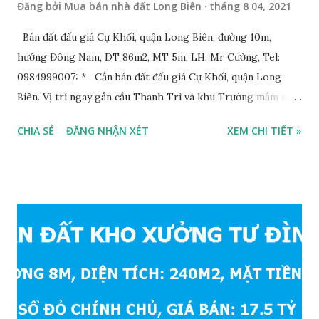
Đăng bởi
Mua bán nhà đất Long Biên
tháng 8 04, 2021
Bán đất đấu giá Cự Khối, quận Long Biên, đường 10m,
hướng Đông Nam, DT 86m2, MT 5m, LH: Mr Cường, Tel:
0984999007: * Cần bán đất đấu giá Cự Khối, quận Long
Biên. Vị trí ngay gần cầu Thanh Trì và khu Trường mầm non,
cấp 1 và cấp 2 phường Cự Khối. * Vị trí: đất nằm trong khu
CHIA SẺ
ĐĂNG NHẬN XÉT
XEM CHI TIẾT »
đấu giá phường Cự Khối, khu đấu giá mới năm 2020, hạ tầng
đồng bộ, đường trải nhựa, vỉa hè rộng 3m. Cách Trường mầm
non Cự Khối khoảng 200m. Cách Trường cấp 2 Cự Khối
khoảng 250m. Cách Trường Tiểu học Cự Khối khoảng
400m. Cách cầu Thanh Trì khoảng 500m. Cách mặt phố Bát
Khối khoảng 300m. Cách vòng xuyến cuối đường Cổ Linh và
đường 5B khoảng 1km. Khu vực hạ tầng đồng bộ, tương lai
sẽ rất đẹp, lý tưởng để ở, văn phòng, hoặc xây căn hộ cho
thuê… * Đất phân lô, diện tích: 86m2, mặt tiền 5m, đường
10m và vỉa hè rộng 3m, hướng Đông Nam; * Pháp lý: sổ đỏ