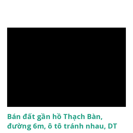
0984999007 - 0915383393. Miễn trung gian & Quảng cáo
trực tuyến. Xem thêm Nhà đất Thạch Bàn Tháng 3-2016 tại
đây
Bán đất gần hồ Thạch Bàn,
đường 6m, ô tô tránh nhau, DT