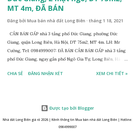
MT 4m, ĐÃ BÁN
Đăng bởi
Mua bán nhà đất Long Biên
tháng 1 18, 2021
CẦN BÁN GẤP nhà 3 tầng phố Đức Giang, phường Đức
Giang, quận Long Biên, Hà Nội, DT 75m2, MT 4m. LH: Mr
Cường, Tel: 0984999007: ĐÃ BÁN CẦN BÁN GẤP nhà 3 tầng
phố Đức Giang, ngay gần phố Ngô Gia Tự, Long Biên, Hà
Nội, với thông tin chi tiết như sau: * Nhà 3 tầng xây năm
CHIA SẺ
ĐĂNG NHẬN XÉT
XEM CHI TIẾT »
2011, diện tích: 75m2, mặt tiền 4m, 2 mặt đường trước sau
rộng 5m và 7m. Có thể chia 2 suất nhỏ; * Nhà xây kiên cố,
chắc chắn vẫn ở tốt. Thiết kế gồm: 3 phòng ngủ, 1 phòng
khách, 1 phòng bếp, 1 phòng thờ, 1 sân phơi, 2WC. Có thể
Được tạo bởi Blogger
cải tạo lên tầng. * Có gara ô tô phía trước và sau, có thể để
được 2 ô tô trong sân; * Hướng Đông Nam và Tây Bắc; *
Nhà đất Long Biên giá rẻ 2026 | Kênh thông tin Mua bán nhà đất Long Biên | Hotline:
Pháp lý: sổ đỏ chính chủ; * Giá bán: thỏa thuận, có thương
0984999007