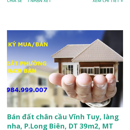
CHIA SẺ
1 NHẬN XÉT
XEM CHI TIẾT »
nằm trên mặt ngõ thông, đường rộng 8m, 2 ô tô tránh nhau;
• Diện tích: 240m2, mặt tiền 7m; • Hướng Đông Bắc; • Pháp
lý: sổ đỏ chính chủ; • Tiện để xây biệt thự, làm văn phòng
công ty, làm kho xưởng, hoặc xây tòa nhà cho thuê; • Giá
bán: 17,5 tỷ, có thương lượng với khách thiện chí mua nhanh;
THÔNG TIN TIỆN ÍCH XUNG QUANH MẢNH ĐẤT LÀM
KHO XƯỞNG TẠI PHỐ TƯ ĐÌNH CẦN BÁN: • Đất nằm trên
mặt ngõ phố Tư Đình, ngõ trước nhà rộng 8m, ngõ thông, ô
tô tránh nhau; • Cách mặt đường Cổ Linh khoảng 200m; •
Cách dự án Eco Smart City Cổ Linh khoảng 250m; • Gần dự
án khu biệt thự dự án Minh Tâm Tư Đình • Cách chân cầu
Vĩnh Tuy và siêu thị Aeon Mall Long Biên khoảng 500m; •
Khu vực đông đúc dân cư, thuận tiện đi lại và sinh hoạt; ...
Bán đất chân cầu Vĩnh Tuy, làng
nha, P.Long Biên, DT 39m2, MT