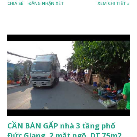
CHIA SẺ
ĐĂNG NHẬN XÉT
XEM CHI TIẾT »
Cổ Linh, ngõ trước nhà rộng 5m, ô tô để trước nhà được; *
Nhà lô góc, 2 mặt tiền, nhà 4.5 tầng, diện tích 30m2, mặt tiền
3.1m; * Thiết kế gồm: 1 phòng khách, 1 phòng bếp, 3 phòng
ngủ, 1 phòng thờ, 1 sân phơi, 4WC; * Hướng Tây Bắc; * Pháp
lý: sổ đỏ chính chủ; * Giá bán: 3,1 tỷ, có thương lượng với
khách thiện chí mua nhanh trước Tết Âm lịch; Thông tin
tiện ích xung quanh nhà Ngõ 206 đường Cổ Linh cần bán
trước Tết Âm lịch; * Nhà nằm trong ngõ 206 đường Cổ Linh,
trước nhà là khoảng sân rộng ô tô đỗ cửa; * Cách chợ tạm
cuối ngõ 206 Cổ Linh khoảng 50m; * Cách mặt đường Cổ
Linh khoảng 150m; * Cách siêu thị Aeon Mall Long Biên
khoảng 200m; * Cách chân cầu Vĩnh Tuy khoảng 300m; *
Cách Trường Tiểu học Đoàn Kết, Trường cấ...
CẦN BÁN GẤP nhà 3 tầng phố
Đức Giang, 2 mặt ngõ, DT 75m2,