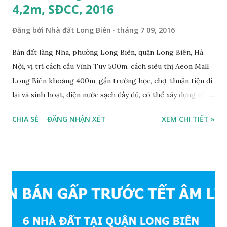
4,2m, SĐCC, 2016
Đăng bởi
Nhà đất Long Biên
tháng 7 09, 2016
Bán đất làng Nha, phường Long Biên, quận Long Biên, Hà
Nội, vị trí cách cầu Vĩnh Tuy 500m, cách siêu thị Aeon Mall
Long Biên khoảng 400m, gần trường học, chợ, thuận tiện đi
lại và sinh hoạt, điện nước sạch đầy đủ, có thể xây dựng nhà
ở ngay, ngõ trước nhà rộng 2,5m, ô tô cách 20m, thuận tiện
CHIA SẺ
ĐĂNG NHẬN XÉT
XEM CHI TIẾT »
đi lại và sinh hoạt, đất thổ cư, hướng Đông Nam, diện tích
mặt bằng 39m2, mặt tiền 4,2m, sổ đỏ chính chủ, giá bán: 1,1
tỷ. Liên hệ: 0984999007 - 0915383393. Miễn trung gian &
Quảng cáo trực tuyế.