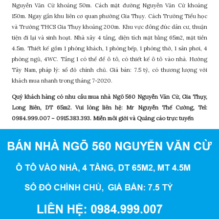
Nguyễn Văn Cừ khoảng 50m. Cách mặt đường Nguyễn Văn Cừ khoảng
150m. Ngay gần khu liên cơ quan phường Gia Thụy. Cách Trường Tiểu học
và Trường THCS Gia Thụy khoảng 200m. Khu vực đông đúc dân cư, thuận
tiện đi lại và sinh hoạt. Nhà xây 4 tầng, diện tích mặt bằng 65m2, mặt tiền
4.5m. Thiết kế gồm 1 phòng khách, 1 phòng bếp, 1 phòng thờ, 1 sân phơi, 4
phòng ngủ, 4WC. Tầng 1 có thể để ô tô, có thiết kế ô tô vào nhà. Hướng
Tây Nam, pháp lý: sổ đỏ chính chủ. Giá bán: 7.5 tỷ, có thương lượng với
khách mua nhanh trong tháng 7-2020.
Quý khách hàng có nhu cầu mua nhà Ngõ 560 Nguyễn Văn Cừ, Gia Thụy,
Long Biên, DT 65m2. Vui lòng liên hệ: Mr Nguyễn Thế Cường, Tel:
0984.999.007 – 0915.383.393. Miễn môi giới và Quảng cáo trực tuyến