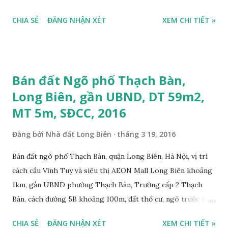
mặt đường 22m, đất thổ cư, diện tích 100m2, mặt tiền 5,6m,
CHIA SẺ
ĐĂNG NHẬN XÉT
XEM CHI TIẾT »
nở hậu, tiện để ở, làm kho xưởng, sổ đỏ chính chủ, giá bán:
2,7 tỷ, có bớt với khách thiện chí mua. Liên hệ: Mr Nguyễn
Thế Cường, Tel: 0984.999.007 – 0915.383.393. Miễn trung
gian, Môi giới & Quảng cáo trực tuyến.
Bán đất Ngõ phố Thạch Bàn,
Long Biên, gần UBND, DT 59m2,
MT 5m, SĐCC, 2016
Đăng bởi
Nhà đất Long Biên
tháng 3 19, 2016
Bán đất ngõ phố Thạch Bàn, quận Long Biên, Hà Nội, vị trí
cách cầu Vĩnh Tuy và siêu thị AEON Mall Long Biên khoảng
1km, gần UBND phường Thạch Bàn, Trường cấp 2 Thạch
Bàn, cách đường 5B khoảng 100m, đất thổ cư, ngõ trước nhà
2m, ô tô cách 30m, hướng Tây Bắc, diện tích mặt bằng 59 m2,
CHIA SẺ
ĐĂNG NHẬN XÉT
XEM CHI TIẾT »
mặt tiền 5m, sổ đỏ chính chủ, giá bán 30 triệu/m2. Liên hệ: