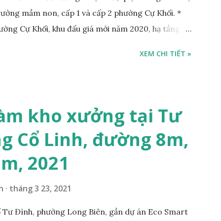
Trường mầm non, cấp 1 và cấp 2 phường Cự Khối. *
hường Cự Khối, khu đấu giá mới năm 2020, hạ tầng
rộng 3m. Cách Trường mầm non Cự Khối khoảng
XEM CHI TIẾT »
hoảng 250m. Cách Trường Tiểu học Cự Khối khoảng
00m. Cách mặt phố Bát Khối khoảng 300m. Cách
ường 5B khoảng 1km. Khu vực hạ tầng đồng bộ,
 văn phòng, hoặc xây căn hộ cho thuê… * Đất phân lô,
àm kho xưởng tại Tư
g 10m và vỉa hè rộng 3m, hướng Đông Nam; * Pháp
g Cổ Linh, đường 8m,
tỷ, có thương lượng với khách thiện chí mua; Liên hệ:
7m, 2021
n
tháng 3 23, 2021
 Tư Đình, phường Long Biên, gần dự án Eco Smart