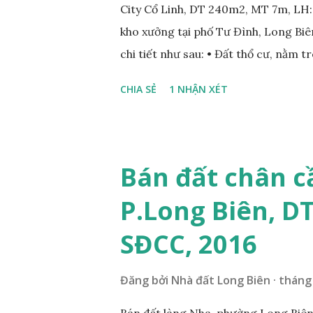
City Cổ Linh, DT 240m2, MT 7m, LH
kho xưởng tại phố Tư Đình, Long Biên
chi tiết như sau: • Đất thổ cư, nằm 
nhau; • Diện tích: 240m2, mặt tiền 7
CHIA SẺ
1 NHẬN XÉT
Tiện để xây biệt thự, làm văn phòng 
• Giá bán: 17,5 tỷ, có thương lượng
ÍCH XUNG QUANH MẢNH ĐẤT LÀM 
nằm trên mặt ngõ phố Tư Đình, ngõ 
Bán đất chân c
Cách mặt đường Cổ Linh khoảng 200
P.Long Biên, D
250m; • Gần dự án khu biệt thự dự 
siêu thị Aeon Mall Long Biên khoảng 
SĐCC, 2016
và sinh hoạt; ...
Đăng bởi
Nhà đất Long Biên
tháng 
Bán đất làng Nha, phường Long Biên,