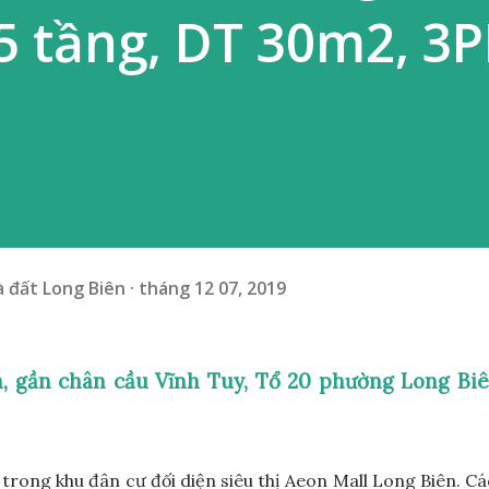
.5 tầng, DT 30m2, 3P
 đất Long Biên
tháng 12 07, 2019
, gần chân cầu Vĩnh Tuy, Tổ 20 phường Long Biê
rong khu đân cư đối diện siêu thị Aeon Mall Long Biên. C