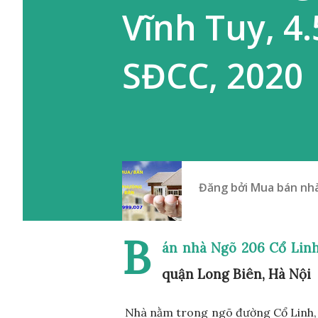
Vĩnh Tuy, 4
SĐCC, 2020
Đăng bởi
Mua bán nhà
B
án nhà Ngõ 206 Cổ Linh
quận Long Biên, Hà Nội
Nhà nằm trong ngõ đường Cổ Linh, t