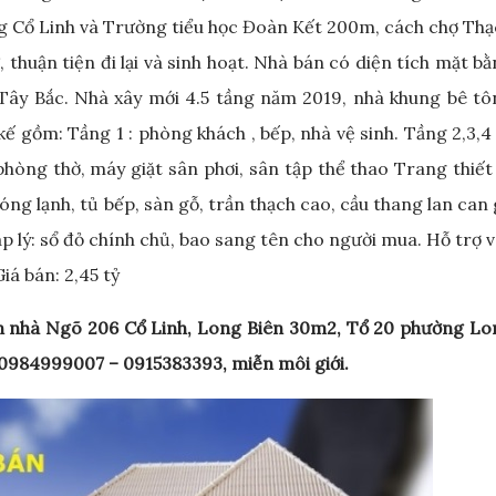
g Cổ Linh và Trường tiểu học Đoàn Kết 200m, cách chợ Thạ
huận tiện đi lại và sinh hoạt. Nhà bán có diện tích mặt b
 Tây Bắc. Nhà xây mới 4.5 tầng năm 2019, nhà khung bê tô
 kế gồm: Tầng 1 : phòng khách , bếp, nhà vệ sinh. Tầng 2,3,4 
phòng thờ, máy giặt sân phơi, sân tập thể thao Trang thiết
 nóng lạnh, tủ bếp, sàn gỗ, trần thạch cao, cầu thang lan can
áp lý: sổ đỏ chính chủ, bao sang tên cho người mua. Hỗ trợ 
iá bán: 2,45 tỷ
n nhà Ngõ 206 Cổ Linh, Long Biên 30m2, Tổ 20 phường Lo
l: 0984999007 – 0915383393, miễn môi giới.