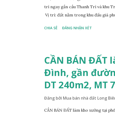
trí ngay gần cầu Thanh Trì và khu 
Vị trí: đất nằm trong khu đấu giá p
đồng bộ, đường trải nhựa, vỉa hè 
CHIA SẺ
ĐĂNG NHẬN XÉT
200m. Cách Trường cấp 2 Cự Khối k
400m. Cách cầu Thanh Trì khoảng 5
vòng xuyến cuối đường Cổ Linh và đ
tương lai sẽ rất đẹp, lý tưởng để ở,
CẦN BÁN ĐẤT l
diện tích: 86m2, mặt tiền 5m, đườn
Đình, gần đườn
lý: sổ đỏ chính chủ; * Giá bán: 6.15 
Mr Cường, Tel: 0984999007...
DT 240m2, MT 
Đăng bởi
Mua bán nhà đất Long Biê
CẦN BÁN ĐẤT làm kho xưởng tại phố