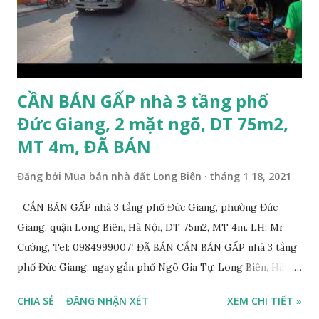
cuối ngõ 206 Cổ Linh khoảng 50m; * Cách mặt đường Cổ
Linh khoảng 150m; * Cách siêu thị Aeon Mall Long Biên
khoảng 200m; * Cách chân cầu Vĩnh Tuy khoảng 300m; *
Cách Trường Tiểu học Đoàn Kết, Trường cấ...
CẦN BÁN GẤP nhà 3 tầng phố
Đức Giang, 2 mặt ngõ, DT 75m2,
MT 4m, ĐÃ BÁN
Đăng bởi
Mua bán nhà đất Long Biên
tháng 1 18, 2021
CẦN BÁN GẤP nhà 3 tầng phố Đức Giang, phường Đức
Giang, quận Long Biên, Hà Nội, DT 75m2, MT 4m. LH: Mr
Cường, Tel: 0984999007: ĐÃ BÁN CẦN BÁN GẤP nhà 3 tầng
phố Đức Giang, ngay gần phố Ngô Gia Tự, Long Biên, Hà
Nội, với thông tin chi tiết như sau: * Nhà 3 tầng xây năm
CHIA SẺ
ĐĂNG NHẬN XÉT
XEM CHI TIẾT »
2011, diện tích: 75m2, mặt tiền 4m, 2 mặt đường trước sau