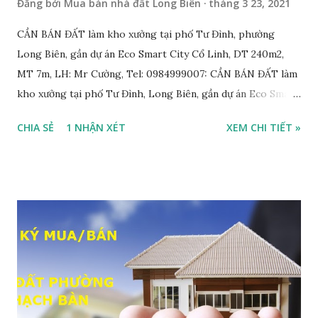
Đăng bởi
Mua bán nhà đất Long Biên
tháng 3 23, 2021
CẦN BÁN ĐẤT làm kho xưởng tại phố Tư Đình, phường
Long Biên, gần dự án Eco Smart City Cổ Linh, DT 240m2,
MT 7m, LH: Mr Cường, Tel: 0984999007: CẦN BÁN ĐẤT làm
kho xưởng tại phố Tư Đình, Long Biên, gần dự án Eco Smart
City Cổ Linh, với thông tin chi tiết như sau: • Đất thổ cư,
CHIA SẺ
1 NHẬN XÉT
XEM CHI TIẾT »
nằm trên mặt ngõ thông, đường rộng 8m, 2 ô tô tránh nhau;
• Diện tích: 240m2, mặt tiền 7m; • Hướng Đông Bắc; • Pháp
lý: sổ đỏ chính chủ; • Tiện để xây biệt thự, làm văn phòng
công ty, làm kho xưởng, hoặc xây tòa nhà cho thuê; • Giá
bán: 17,5 tỷ, có thương lượng với khách thiện chí mua nhanh;
THÔNG TIN TIỆN ÍCH XUNG QUANH MẢNH ĐẤT LÀM
KHO XƯỞNG TẠI PHỐ TƯ ĐÌNH CẦN BÁN: • Đất nằm trên
mặt ngõ phố Tư Đình, ngõ trước nhà rộng 8m, ngõ thông, ô
tô tránh nhau; • Cách mặt đường Cổ Linh khoảng 200m; •
Cách dự án Eco Smart City Cổ Linh khoảng 250m; • Gần dự