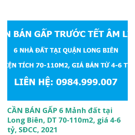
mặt bằng 39m2, mặt tiền 4,2m, sổ đỏ chính chủ, giá bán: 1,1
tỷ. Liên hệ: 0984999007 - 0915383393. Miễn trung gian &
Quảng cáo trực tuyế.
CẦN BÁN GẤP 6 Mảnh đất tại
Long Biên, DT 70-110m2, giá 4-6
tỷ, SĐCC, 2021