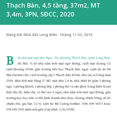
Thạch Bàn, 4,5 tầng, 37m2, MT
3,4m, 3PN, SĐCC, 2020
Đăng bởi
Nhà đất Long Biên
tháng 11 03, 2019
B
án nhà mặt ngõ phố Ngọc Trì, phường Thạch Bàn, quận Long Biên,
Hà Nội. Vị trí nhà nằm trên mặt ngõ thông, cách mặt đường Cổ
Linh khoảng 300m, gần trường tiểu học Thạch Bàn, ngay cạnh dự án Hà
Nội Garden City, cách trường cấp 3 Thạch Bàn 400m, nhà xây 4,5 tầng năm
2019, diện tích mặt bằng 37 M2, mặt tiền 3,4 m, nhà thiết kế gồm 3 phòng
ngủ, 1 phòng khách, 1 phòng bếp, 1 phòng thờ và sân phơi, trang thiết bị nội
thất đầy đủ, hiện đại, có thể vào ở ngay, nhà nằm trên mặt ngõ thông, gần
trường học học nên có thể kinh doanh nhỏ được, hướng chính Đông, sổ đỏ
chính chủ, giá bán 3,2 tỷ. Liên hệ Mr Cường hotline: 098 499 9007 hoặc
091 538 3393 miễn môi giới (Cập nhật: 3/11/2019)