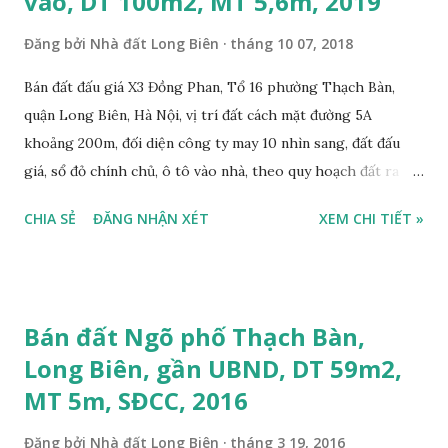
vào, DT 100m2, MT 5,6m, 2019
Đăng bởi
Nhà đất Long Biên
tháng 10 07, 2018
Bán đất đấu giá X3 Đồng Phan, Tổ 16 phường Thạch Bàn,
quận Long Biên, Hà Nội, vị trí đất cách mặt đường 5A
khoảng 200m, đối diện công ty may 10 nhìn sang, đất đấu
giá, sổ đỏ chính chủ, ô tô vào nhà, theo quy hoạch đất ra
mặt đường 22m, đất thổ cư, diện tích 100m2, mặt tiền 5,6m,
CHIA SẺ
ĐĂNG NHẬN XÉT
XEM CHI TIẾT »
nở hậu, tiện để ở, làm kho xưởng, sổ đỏ chính chủ, giá bán:
2,7 tỷ, có bớt với khách thiện chí mua. Liên hệ: Mr Nguyễn
Thế Cường, Tel: 0984.999.007 – 0915.383.393. Miễn trung
gian, Môi giới & Quảng cáo trực tuyến.
Bán đất Ngõ phố Thạch Bàn,
Long Biên, gần UBND, DT 59m2,
MT 5m, SĐCC, 2016
Đăng bởi
Nhà đất Long Biên
tháng 3 19, 2016