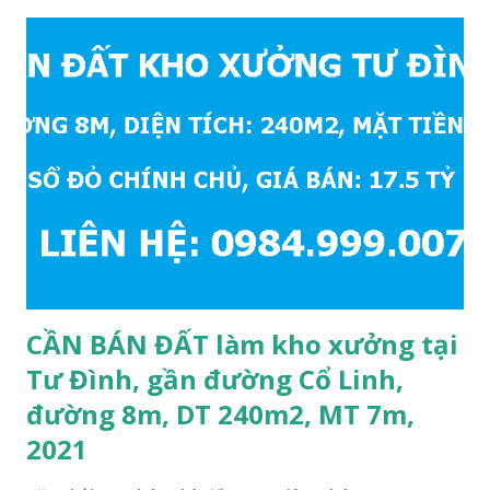
khoảng 250m. Cách Trường Tiểu học Cự Khối khoảng
400m. Cách cầu Thanh Trì khoảng 500m. Cách mặt phố Bát
Khối khoảng 300m. Cách vòng xuyến cuối đường Cổ Linh và
đường 5B khoảng 1km. Khu vực hạ tầng đồng bộ, tương lai
sẽ rất đẹp, lý tưởng để ở, văn phòng, hoặc xây căn hộ cho
thuê… * Đất phân lô, diện tích: 86m2, mặt tiền 5m, đường
10m và vỉa hè rộng 3m, hướng Đông Nam; * Pháp lý: sổ đỏ
chính chủ; * Giá bán: 6.15 tỷ, có thương lượng với khách
thiện chí mua; Liên hệ: Mr Cường, Tel: 0984999007...
CẦN BÁN ĐẤT làm kho xưởng tại
Tư Đình, gần đường Cổ Linh,
đường 8m, DT 240m2, MT 7m,
2021