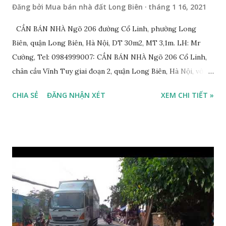
Đăng bởi
Mua bán nhà đất Long Biên
tháng 1 16, 2021
CẦN BÁN NHÀ Ngõ 206 đường Cổ Linh, phường Long
Biên, quận Long Biên, Hà Nội, DT 30m2, MT 3,1m. LH: Mr
Cường, Tel: 0984999007: CẦN BÁN NHÀ Ngõ 206 Cổ Linh,
chân cầu Vĩnh Tuy giai đoạn 2, quận Long Biên, Hà Nội, với
thông tin chi tiết như sau: * Nhà nằm trong ngõ 206 đường
CHIA SẺ
ĐĂNG NHẬN XÉT
XEM CHI TIẾT »
Cổ Linh, ngõ trước nhà rộng 5m, ô tô để trước nhà được; *
Nhà lô góc, 2 mặt tiền, nhà 4.5 tầng, diện tích 30m2, mặt tiền
3.1m; * Thiết kế gồm: 1 phòng khách, 1 phòng bếp, 3 phòng
ngủ, 1 phòng thờ, 1 sân phơi, 4WC; * Hướng Tây Bắc; * Pháp
lý: sổ đỏ chính chủ; * Giá bán: 3,1 tỷ, có thương lượng với
khách thiện chí mua nhanh trước Tết Âm lịch; Thông tin
tiện ích xung quanh nhà Ngõ 206 đường Cổ Linh cần bán
trước Tết Âm lịch; * Nhà nằm trong ngõ 206 đường Cổ Linh,
trước nhà là khoảng sân rộng ô tô đỗ cửa; * Cách chợ tạm