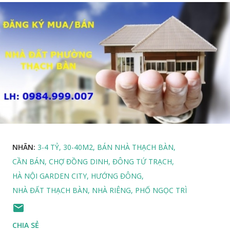
NHÃN:
3-4 TỶ
30-40M2
BÁN NHÀ THẠCH BÀN
CẦN BÁN
CHỢ ĐỒNG DINH
ĐÔNG TỨ TRẠCH
HÀ NỘI GARDEN CITY
HƯỚNG ĐÔNG
NHÀ ĐẤT THẠCH BÀN
NHÀ RIÊNG
PHỐ NGỌC TRÌ
CHIA SẺ