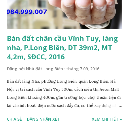
án khu biệt thự dự án Minh Tâm Tư Đình • Cách chân cầu
Vĩnh Tuy và siêu thị Aeon Mall Long Biên khoảng 500m; •
Khu vực đông đúc dân cư, thuận tiện đi lại và sinh hoạt; ...
Bán đất chân cầu Vĩnh Tuy, làng
nha, P.Long Biên, DT 39m2, MT
4,2m, SĐCC, 2016
Đăng bởi
Nhà đất Long Biên
tháng 7 09, 2016
Bán đất làng Nha, phường Long Biên, quận Long Biên, Hà
Nội, vị trí cách cầu Vĩnh Tuy 500m, cách siêu thị Aeon Mall
Long Biên khoảng 400m, gần trường học, chợ, thuận tiện đi
lại và sinh hoạt, điện nước sạch đầy đủ, có thể xây dựng nhà
ở ngay, ngõ trước nhà rộng 2,5m, ô tô cách 20m, thuận tiện
CHIA SẺ
ĐĂNG NHẬN XÉT
XEM CHI TIẾT »
đi lại và sinh hoạt, đất thổ cư, hướng Đông Nam, diện tích