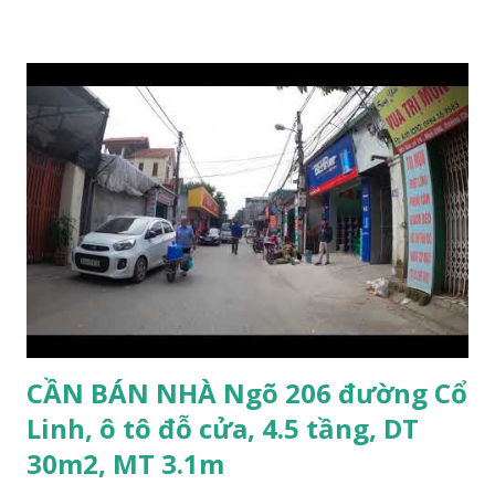
Thạch Bàn khoảng 200m. Khu vực trung tâm, đông đúc dân
cư, thuận tiện đi lại và sinh hoạt. Đất thổ cư, nằm trên mặt
ngõ thông, đường trải nhựa, 2 ô tô tránh nhau. Đường và vỉa
hè rộng 6m. Đất thổ cư, diện tích mặt bằng 132m2, mặt tiền
8m. Hướng: Đông, pháp lý: sổ đỏ chính chủ. Giá bán: 9.5 tỷ,
có thương lượng với khách thiện chí mua. Quý khách hàng
có nhu cầu mua đất 132m2 phố Ngọc Trì, Thạch Bàn. Vui
lòng liên hệ: Mr Nguyễn Thế Cường, Tel: 0984.999.007 –
0915.383.393. Miễn môi giới và Quảng cáo trực tuyến
CẦN BÁN NHÀ Ngõ 206 đường Cổ
Linh, ô tô đỗ cửa, 4.5 tầng, DT
30m2, MT 3.1m