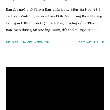
Bán đất ngõ phố Thạch Bàn, quận Long Biên, Hà Nội, vị trí
cách cầu Vĩnh Tuy và siêu thị AEON Mall Long Biên khoảng
1km, gần UBND phường Thạch Bàn, Trường cấp 2 Thạch
Bàn, cách đường 5B khoảng 100m, đất thổ cư, ngõ trước nhà
2m, ô tô cách 30m, hướng Tây Bắc, diện tích mặt bằng 59 m2,
CHIA SẺ
ĐĂNG NHẬN XÉT
XEM CHI TIẾT »
mặt tiền 5m, sổ đỏ chính chủ, giá bán 30 triệu/m2. Liên hệ:
0984999007 - 0915383393. Miễn trung gian & Quảng cáo
trực tuyến. Xem thêm Nhà đất Thạch Bàn Tháng 3-2016 tại
đây