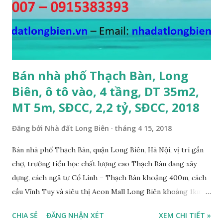
CẦN BÁN GẤP đất đấu giá A1A2A3 Cự Khối, gần cầu Thanh
Trì, đường 8.5m, DT 66m2, MT 5.5m, hướng Đông Bắc, SĐCC,
giá bán: 4.2 tỷ, có thương lượng; 6. CẦN BÁN GẤP đất Ngõ 38
phố Tư Đình, gần đường Cổ Linh, ngõ 3m, DT...
Bán nhà phố Thạch Bàn, Long
Biên, ô tô vào, 4 tầng, DT 35m2,
MT 5m, SĐCC, 2,2 tỷ, SĐCC, 2018
Đăng bởi
Nhà đất Long Biên
tháng 4 15, 2018
Bán nhà phố Thạch Bàn, quận Long Biên, Hà Nội, vị trí gần
chợ, trường tiểu học chất lượng cao Thạch Bàn đang xây
dựng, cách ngã tư Cổ Linh – Thạch Bàn khoảng 400m, cách
cầu Vĩnh Tuy và siêu thị Aeon Mall Long Biên khoảng 1km,
đường trước nhà rộng ô tô vào nhà được, hướng Tây, nhà xây
CHIA SẺ
ĐĂNG NHẬN XÉT
XEM CHI TIẾT »
4 tầng, diện tích mặt bằng 35m2, mặt tiền 5m, thiết kế 3