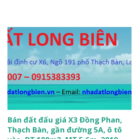
phòng ngủ, 1 phòng khách, 1 bếp, 4WC, sổ đỏ chính chủ, giá
bán 2,2 tỷ, có bớt với khách thiện chí mua. Liên hệ: Mr
Nguyễn Thế Cường, Tel: 0984.999.007 – 0915.383.393 – Miễn
trung gian, Môi giới và Quảng cáo trực tuyến ĐÃ BÁN
Bán đất đấu giá X3 Đồng Phan,
Thạch Bàn, gần đường 5A, ô tô