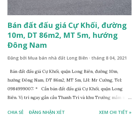
Bán đất đấu giá Cự Khối, đường
10m, DT 86m2, MT 5m, hướng
Đông Nam
Đăng bởi
Mua bán nhà đất Long Biên
tháng 8 04, 2021
Bán đất đấu giá Cự Khối, quận Long Biên, đường 10m,
hướng Đông Nam, DT 86m2, MT 5m, LH: Mr Cường, Tel:
0984999007: * Cần bán đất đấu giá Cự Khối, quận Long
Biên. Vị trí ngay gần cầu Thanh Trì và khu Trường mầm non,
cấp 1 và cấp 2 phường Cự Khối. * Vị trí: đất nằm trong khu
CHIA SẺ
ĐĂNG NHẬN XÉT
XEM CHI TIẾT »
đấu giá phường Cự Khối, khu đấu giá mới năm 2020, hạ tầng
đồng bộ, đường trải nhựa, vỉa hè rộng 3m. Cách Trường mầm
non Cự Khối khoảng 200m. Cách Trường cấp 2 Cự Khối