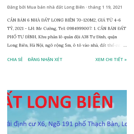
Đăng bởi
Mua bán nhà đất Long Biên
tháng 1 19, 2021
CẦN BÁN 6 NHÀ ĐẤT LONG BIÊN 70-120M2, GIÁ TỪ 4-6
TỶ, 2021 - LH: Mr Cường, Tel: 0984999007: 1. CẦN BÁN ĐẤT
PHỐ TƯ ĐÌNH, Khu phân lô quân đội A38 Tư Đình, quận
Long Biên, Hà Nội, ngõ rộng 5m, ô tô vào nhà, đất thổ cư,
diện tích 75m2, mặt tiền 4m, hướng Tây Nam, SĐCC, GIÁ
CHIA SẺ
ĐĂNG NHẬN XÉT
XEM CHI TIẾT »
BÁN: 4.2 TỶ, có thương lượng; 2. CẦN BÁN GẤP đất ngõ 134
phố Thạch Bàn, phường Thạch Bàn, ngõ thông, đường rộng
5m, ô tô vào nhà, DT 70m2, MT 4m, hướng Tây Nam, SĐCC,
giá bán: 3.6 tỷ, có thương lượng; 3. CẦN BÁN GẤP đất Ngõ
564 Nguyễn Văn Cừ, Gia Thụy, ô tô cách 15m, DT 112m2, MT
11m, chia 3 suất, hướng Đông Nam, SĐCC, giá bán: 5,7 tỷ, có
thương lượng 4. CẦN BÁN GẤP đất mặt hồ Cự Khối, gần cầu
Thanh Trì, mặt hồ rộng 2ha, đường 6m, DT 110m2, MT 6m,
hướng Tây Nam, SĐCC, giá bán: 5.5 tỷ, có thương lượng; 5.