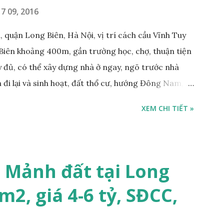
7 09, 2016
 quận Long Biên, Hà Nội, vị trí cách cầu Vĩnh Tuy
Biên khoảng 400m, gần trường học, chợ, thuận tiện
ầy đủ, có thể xây dựng nhà ở ngay, ngõ trước nhà
 đi lại và sinh hoạt, đất thổ cư, hướng Đông Nam,
m, sổ đỏ chính chủ, giá bán: 1,1 tỷ. Liên hệ:
XEM CHI TIẾT »
ng gian & Quảng cáo trực tuyế.
 Mảnh đất tại Long
m2, giá 4-6 tỷ, SĐCC,