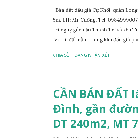
Bán đất đấu giá Cự Khối, quận Lon
5m, LH: Mr Cường, Tel: 0984999007: 
trí ngay gần cầu Thanh Trì và khu 
Vị trí: đất nằm trong khu đấu giá p
đồng bộ, đường trải nhựa, vỉa hè 
CHIA SẺ
ĐĂNG NHẬN XÉT
200m. Cách Trường cấp 2 Cự Khối k
400m. Cách cầu Thanh Trì khoảng 5
vòng xuyến cuối đường Cổ Linh và đ
tương lai sẽ rất đẹp, lý tưởng để ở,
CẦN BÁN ĐẤT l
diện tích: 86m2, mặt tiền 5m, đườn
Đình, gần đườn
lý: sổ đỏ chính chủ; * Giá bán: 6.15 
Mr Cường, Tel: 0984999007...
DT 240m2, MT 