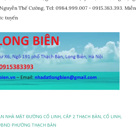
r Nguyễn Thế Cường, Tel: 0984.999.007 - 0915.383.393. Miễn
ực tuyến
ÁN NHÀ MẶT ĐƯỜNG CỔ LINH
CẤP 2 THẠCH BÀN
CỔ LINH
UBND PHƯỜNG THẠCH BÀN