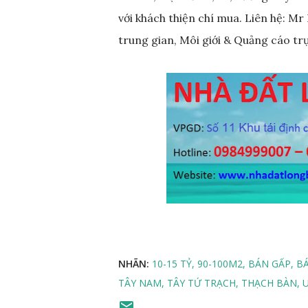
với khách thiện chí mua. Liên hệ: M
trung gian, Môi giới & Quảng cáo tr
NHÃN:
10-15 TỶ
90-100M2
BÁN GẤP
B
TÂY NAM
TÂY TỨ TRẠCH
THẠCH BÀN