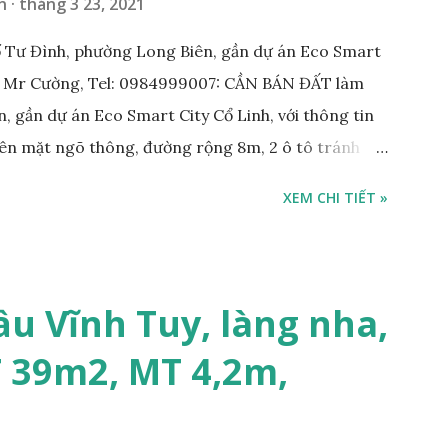
n
tháng 3 23, 2021
 Tư Đình, phường Long Biên, gần dự án Eco Smart
: Mr Cường, Tel: 0984999007: CẦN BÁN ĐẤT làm
, gần dự án Eco Smart City Cổ Linh, với thông tin
trên mặt ngõ thông, đường rộng 8m, 2 ô tô tránh
m; • Hướng Đông Bắc; • Pháp lý: sổ đỏ chính chủ; •
XEM CHI TIẾT »
công ty, làm kho xưởng, hoặc xây tòa nhà cho thuê;
 với khách thiện chí mua nhanh; THÔNG TIN TIỆN
KHO XƯỞNG TẠI PHỐ TƯ ĐÌNH CẦN BÁN: • Đất
trước nhà rộng 8m, ngõ thông, ô tô tránh nhau; •
ầu Vĩnh Tuy, làng nha,
m; • Cách dự án Eco Smart City Cổ Linh khoảng
T 39m2, MT 4,2m,
án Minh Tâm Tư Đình • Cách chân cầu Vĩnh Tuy và
500m; • Khu vực đông đúc dân cư, thuận tiện đi lại