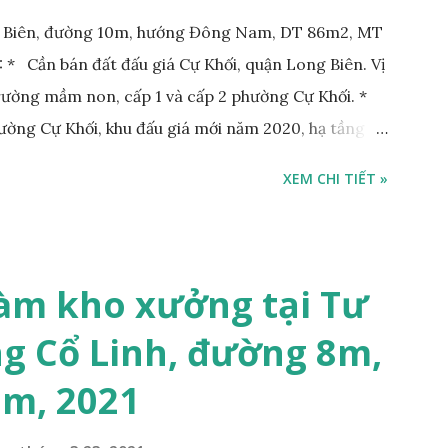
g Biên, đường 10m, hướng Đông Nam, DT 86m2, MT
* Cần bán đất đấu giá Cự Khối, quận Long Biên. Vị
Trường mầm non, cấp 1 và cấp 2 phường Cự Khối. *
hường Cự Khối, khu đấu giá mới năm 2020, hạ tầng
rộng 3m. Cách Trường mầm non Cự Khối khoảng
XEM CHI TIẾT »
hoảng 250m. Cách Trường Tiểu học Cự Khối khoảng
00m. Cách mặt phố Bát Khối khoảng 300m. Cách
ường 5B khoảng 1km. Khu vực hạ tầng đồng bộ,
 văn phòng, hoặc xây căn hộ cho thuê… * Đất phân lô,
àm kho xưởng tại Tư
g 10m và vỉa hè rộng 3m, hướng Đông Nam; * Pháp
g Cổ Linh, đường 8m,
tỷ, có thương lượng với khách thiện chí mua; Liên hệ:
7m, 2021