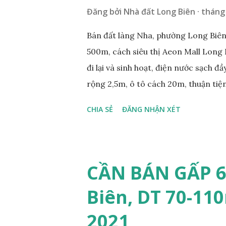
Đăng bởi
Nhà đất Long Biên
tháng 
Bán đất làng Nha, phường Long Biên,
500m, cách siêu thị Aeon Mall Long 
đi lại và sinh hoạt, điện nước sạch đ
rộng 2,5m, ô tô cách 20m, thuận tiện
diện tích mặt bằng 39m2, mặt tiền 4,2
CHIA SẺ
ĐĂNG NHẬN XÉT
0984999007 - 0915383393. Miễn tru
CẦN BÁN GẤP 6
Biên, DT 70-110
2021