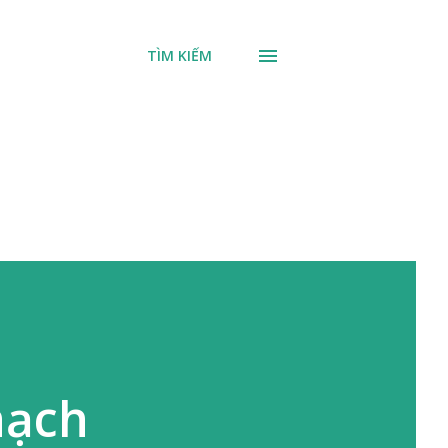
TÌM KIẾM
hạch