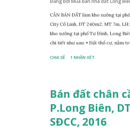
Đăng bởi
Mua bán nhà đất Long Biê
CẦN BÁN ĐẤT làm kho xưởng tại phố
City Cổ Linh, DT 240m2, MT 7m, LH
kho xưởng tại phố Tư Đình, Long Biên
chi tiết như sau: • Đất thổ cư, nằm 
nhau; • Diện tích: 240m2, mặt tiền 7
CHIA SẺ
1 NHẬN XÉT
Tiện để xây biệt thự, làm văn phòng 
• Giá bán: 17,5 tỷ, có thương lượng
ÍCH XUNG QUANH MẢNH ĐẤT LÀM 
nằm trên mặt ngõ phố Tư Đình, ngõ 
Bán đất chân c
Cách mặt đường Cổ Linh khoảng 200
P.Long Biên, D
250m; • Gần dự án khu biệt thự dự 
siêu thị Aeon Mall Long Biên khoảng 
SĐCC, 2016
và sinh hoạt; ...