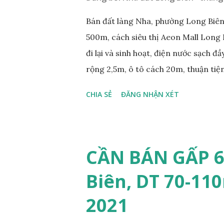
Bán đất làng Nha, phường Long Biên,
500m, cách siêu thị Aeon Mall Long 
đi lại và sinh hoạt, điện nước sạch đ
rộng 2,5m, ô tô cách 20m, thuận tiện
diện tích mặt bằng 39m2, mặt tiền 4,2
CHIA SẺ
ĐĂNG NHẬN XÉT
0984999007 - 0915383393. Miễn tru
CẦN BÁN GẤP 6
Biên, DT 70-110
2021