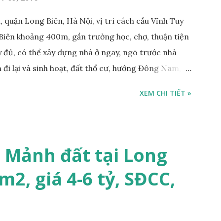
 quận Long Biên, Hà Nội, vị trí cách cầu Vĩnh Tuy
Biên khoảng 400m, gần trường học, chợ, thuận tiện
ầy đủ, có thể xây dựng nhà ở ngay, ngõ trước nhà
 đi lại và sinh hoạt, đất thổ cư, hướng Đông Nam,
m, sổ đỏ chính chủ, giá bán: 1,1 tỷ. Liên hệ:
XEM CHI TIẾT »
ng gian & Quảng cáo trực tuyế.
 Mảnh đất tại Long
m2, giá 4-6 tỷ, SĐCC,