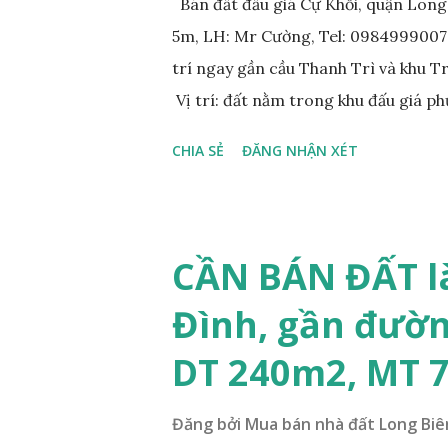
Bán đất đấu giá Cự Khối, quận Lon
5m, LH: Mr Cường, Tel: 0984999007: 
trí ngay gần cầu Thanh Trì và khu 
Vị trí: đất nằm trong khu đấu giá p
đồng bộ, đường trải nhựa, vỉa hè 
CHIA SẺ
ĐĂNG NHẬN XÉT
200m. Cách Trường cấp 2 Cự Khối k
400m. Cách cầu Thanh Trì khoảng 5
vòng xuyến cuối đường Cổ Linh và đ
tương lai sẽ rất đẹp, lý tưởng để ở,
CẦN BÁN ĐẤT l
diện tích: 86m2, mặt tiền 5m, đườn
Đình, gần đườn
lý: sổ đỏ chính chủ; * Giá bán: 6.15 
Mr Cường, Tel: 0984999007...
DT 240m2, MT 
Đăng bởi
Mua bán nhà đất Long Biê