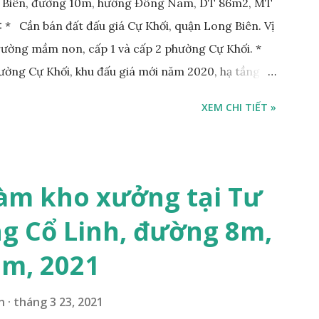
g Biên, đường 10m, hướng Đông Nam, DT 86m2, MT
* Cần bán đất đấu giá Cự Khối, quận Long Biên. Vị
Trường mầm non, cấp 1 và cấp 2 phường Cự Khối. *
hường Cự Khối, khu đấu giá mới năm 2020, hạ tầng
rộng 3m. Cách Trường mầm non Cự Khối khoảng
XEM CHI TIẾT »
hoảng 250m. Cách Trường Tiểu học Cự Khối khoảng
00m. Cách mặt phố Bát Khối khoảng 300m. Cách
ường 5B khoảng 1km. Khu vực hạ tầng đồng bộ,
 văn phòng, hoặc xây căn hộ cho thuê… * Đất phân lô,
àm kho xưởng tại Tư
g 10m và vỉa hè rộng 3m, hướng Đông Nam; * Pháp
g Cổ Linh, đường 8m,
tỷ, có thương lượng với khách thiện chí mua; Liên hệ:
7m, 2021
n
tháng 3 23, 2021