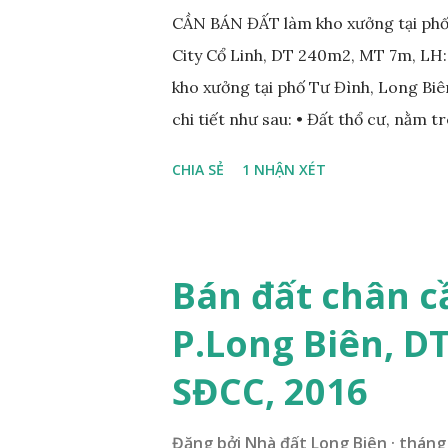
CẦN BÁN ĐẤT làm kho xưởng tại phố
City Cổ Linh, DT 240m2, MT 7m, LH
kho xưởng tại phố Tư Đình, Long Biên
chi tiết như sau: • Đất thổ cư, nằm 
nhau; • Diện tích: 240m2, mặt tiền 7
CHIA SẺ
1 NHẬN XÉT
Tiện để xây biệt thự, làm văn phòng 
• Giá bán: 17,5 tỷ, có thương lượng
ÍCH XUNG QUANH MẢNH ĐẤT LÀM 
nằm trên mặt ngõ phố Tư Đình, ngõ 
Bán đất chân c
Cách mặt đường Cổ Linh khoảng 200
P.Long Biên, D
250m; • Gần dự án khu biệt thự dự 
siêu thị Aeon Mall Long Biên khoảng 
SĐCC, 2016
và sinh hoạt; ...
Đăng bởi
Nhà đất Long Biên
tháng 