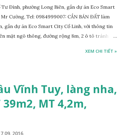
 Tư Đình, phường Long Biên, gần dự án Eco Smart
: Mr Cường, Tel: 0984999007: CẦN BÁN ĐẤT làm
, gần dự án Eco Smart City Cổ Linh, với thông tin
trên mặt ngõ thông, đường rộng 8m, 2 ô tô tránh
m; • Hướng Đông Bắc; • Pháp lý: sổ đỏ chính chủ; •
XEM CHI TIẾT »
công ty, làm kho xưởng, hoặc xây tòa nhà cho thuê;
 với khách thiện chí mua nhanh; THÔNG TIN TIỆN
KHO XƯỞNG TẠI PHỐ TƯ ĐÌNH CẦN BÁN: • Đất
trước nhà rộng 8m, ngõ thông, ô tô tránh nhau; •
ầu Vĩnh Tuy, làng nha,
m; • Cách dự án Eco Smart City Cổ Linh khoảng
T 39m2, MT 4,2m,
án Minh Tâm Tư Đình • Cách chân cầu Vĩnh Tuy và
500m; • Khu vực đông đúc dân cư, thuận tiện đi lại
7 09, 2016