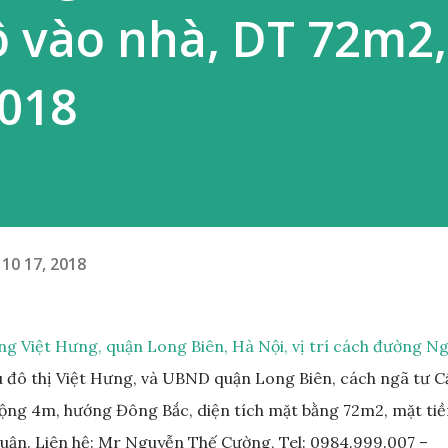
ô vào nhà, DT 72m2
2018
10 17, 2018
ng Việt Hưng, quận Long Biên, Hà Nội, vị trí cách đường N
 đô thị Việt Hưng, và UBND quận Long Biên, cách ngã tư C
ộng 4m, hướng Đông Bắc, diện tích mặt bằng 72m2, mặt tiề
thuận. Liên hệ: Mr Nguyễn Thế Cường, Tel: 0984.999.007 –