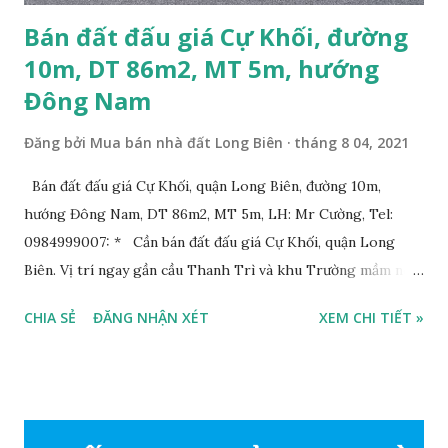
Bán đất đấu giá Cự Khối, đường
10m, DT 86m2, MT 5m, hướng
Đông Nam
Đăng bởi
Mua bán nhà đất Long Biên
tháng 8 04, 2021
Bán đất đấu giá Cự Khối, quận Long Biên, đường 10m,
hướng Đông Nam, DT 86m2, MT 5m, LH: Mr Cường, Tel:
0984999007: * Cần bán đất đấu giá Cự Khối, quận Long
Biên. Vị trí ngay gần cầu Thanh Trì và khu Trường mầm non,
cấp 1 và cấp 2 phường Cự Khối. * Vị trí: đất nằm trong khu
CHIA SẺ
ĐĂNG NHẬN XÉT
XEM CHI TIẾT »
đấu giá phường Cự Khối, khu đấu giá mới năm 2020, hạ tầng
đồng bộ, đường trải nhựa, vỉa hè rộng 3m. Cách Trường mầm
non Cự Khối khoảng 200m. Cách Trường cấp 2 Cự Khối
khoảng 250m. Cách Trường Tiểu học Cự Khối khoảng
400m. Cách cầu Thanh Trì khoảng 500m. Cách mặt phố Bát