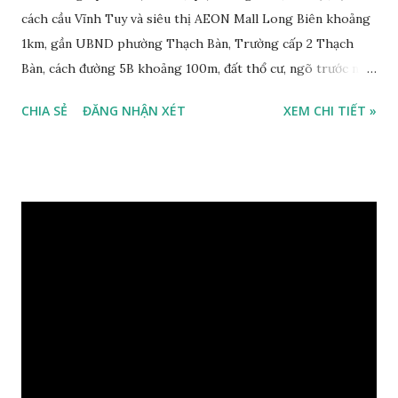
cách cầu Vĩnh Tuy và siêu thị AEON Mall Long Biên khoảng
1km, gần UBND phường Thạch Bàn, Trường cấp 2 Thạch
Bàn, cách đường 5B khoảng 100m, đất thổ cư, ngõ trước nhà
2m, ô tô cách 30m, hướng Tây Bắc, diện tích mặt bằng 59 m2,
CHIA SẺ
ĐĂNG NHẬN XÉT
XEM CHI TIẾT »
mặt tiền 5m, sổ đỏ chính chủ, giá bán 30 triệu/m2. Liên hệ:
0984999007 - 0915383393. Miễn trung gian & Quảng cáo
trực tuyến. Xem thêm Nhà đất Thạch Bàn Tháng 3-2016 tại
đây