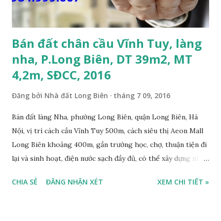
Vĩnh Tuy và siêu thị Aeon Mall Long Biên khoảng 500m; •
Khu vực đông đúc dân cư, thuận tiện đi lại và sinh hoạt; ...
Bán đất chân cầu Vĩnh Tuy, làng
nha, P.Long Biên, DT 39m2, MT
4,2m, SĐCC, 2016
Đăng bởi
Nhà đất Long Biên
tháng 7 09, 2016
Bán đất làng Nha, phường Long Biên, quận Long Biên, Hà
Nội, vị trí cách cầu Vĩnh Tuy 500m, cách siêu thị Aeon Mall
Long Biên khoảng 400m, gần trường học, chợ, thuận tiện đi
lại và sinh hoạt, điện nước sạch đầy đủ, có thể xây dựng nhà
ở ngay, ngõ trước nhà rộng 2,5m, ô tô cách 20m, thuận tiện
CHIA SẺ
ĐĂNG NHẬN XÉT
XEM CHI TIẾT »
đi lại và sinh hoạt, đất thổ cư, hướng Đông Nam, diện tích
mặt bằng 39m2, mặt tiền 4,2m, sổ đỏ chính chủ, giá bán: 1,1
tỷ. Liên hệ: 0984999007 - 0915383393. Miễn trung gian &