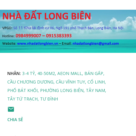
NHÃN:
3-4 TỶ
40-50M2
AEON MALL
BÁN GẤP
CẦU CHƯƠNG DƯƠNG
CẦU VĨNH TUY
CỔ LINH
PHỐ BÁT KHỐI
PHƯỜNG LONG BIÊN
TÂY NAM
TÂY TỨ TRẠCH
TƯ ĐÌNH
CHIA SẺ