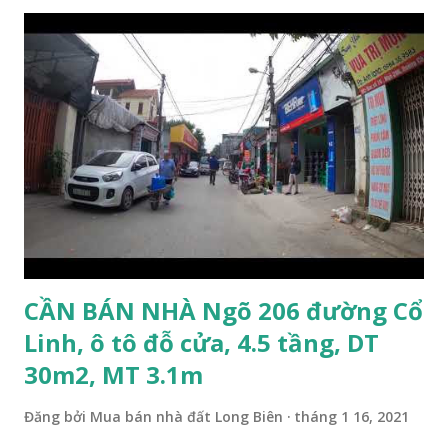
cư, thuận tiện đi lại và sinh hoạt. Đất thổ cư, nằm trên mặt
ngõ thông, đường trải nhựa, 2 ô tô tránh nhau. Đường và vỉa
hè rộng 6m. Đất thổ cư, diện tích mặt bằng 132m2, mặt tiền
8m. Hướng: Đông, pháp lý: sổ đỏ chính chủ. Giá bán: 9.5 tỷ,
có thương lượng với khách thiện chí mua. Quý khách hàng
có nhu cầu mua đất 132m2 phố Ngọc Trì, Thạch Bàn. Vui
lòng liên hệ: Mr Nguyễn Thế Cường, Tel: 0984.999.007 –
0915.383.393. Miễn môi giới và Quảng cáo trực tuyến
CẦN BÁN NHÀ Ngõ 206 đường Cổ
Linh, ô tô đỗ cửa, 4.5 tầng, DT
30m2, MT 3.1m
Đăng bởi
Mua bán nhà đất Long Biên
tháng 1 16, 2021