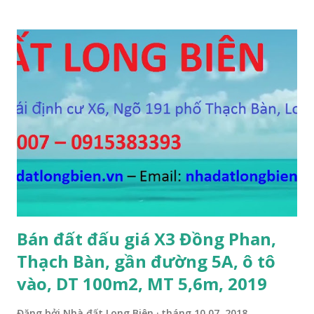
bán 2,2 tỷ, có bớt với khách thiện chí mua. Liên hệ: Mr
Nguyễn Thế Cường, Tel: 0984.999.007 – 0915.383.393 – Miễn
trung gian, Môi giới và Quảng cáo trực tuyến ĐÃ BÁN
Bán đất đấu giá X3 Đồng Phan,
Thạch Bàn, gần đường 5A, ô tô
vào, DT 100m2, MT 5,6m, 2019
Đăng bởi
Nhà đất Long Biên
tháng 10 07, 2018