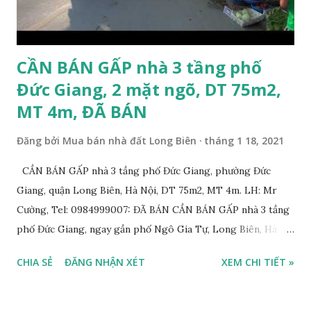
khoảng 200m; * Cách chân cầu Vĩnh Tuy khoảng 300m; *
Cách Trường Tiểu học Đoàn Kết, Trường cấ...
CẦN BÁN GẤP nhà 3 tầng phố
Đức Giang, 2 mặt ngõ, DT 75m2,
MT 4m, ĐÃ BÁN
Đăng bởi
Mua bán nhà đất Long Biên
tháng 1 18, 2021
CẦN BÁN GẤP nhà 3 tầng phố Đức Giang, phường Đức
Giang, quận Long Biên, Hà Nội, DT 75m2, MT 4m. LH: Mr
Cường, Tel: 0984999007: ĐÃ BÁN CẦN BÁN GẤP nhà 3 tầng
phố Đức Giang, ngay gần phố Ngô Gia Tự, Long Biên, Hà
Nội, với thông tin chi tiết như sau: * Nhà 3 tầng xây năm
CHIA SẺ
ĐĂNG NHẬN XÉT
XEM CHI TIẾT »
2011, diện tích: 75m2, mặt tiền 4m, 2 mặt đường trước sau
rộng 5m và 7m. Có thể chia 2 suất nhỏ; * Nhà xây kiên cố,
chắc chắn vẫn ở tốt. Thiết kế gồm: 3 phòng ngủ, 1 phòng