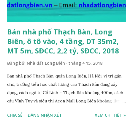
giá bán: 4.2 tỷ, có thương lượng; 6. CẦN BÁN GẤP đất Ngõ 38
phố Tư Đình, gần đường Cổ Linh, ngõ 3m, DT...
Bán nhà phố Thạch Bàn, Long
Biên, ô tô vào, 4 tầng, DT 35m2,
MT 5m, SĐCC, 2,2 tỷ, SĐCC, 2018
Đăng bởi
Nhà đất Long Biên
tháng 4 15, 2018
Bán nhà phố Thạch Bàn, quận Long Biên, Hà Nội, vị trí gần
chợ, trường tiểu học chất lượng cao Thạch Bàn đang xây
dựng, cách ngã tư Cổ Linh – Thạch Bàn khoảng 400m, cách
cầu Vĩnh Tuy và siêu thị Aeon Mall Long Biên khoảng 1km,
đường trước nhà rộng ô tô vào nhà được, hướng Tây, nhà xây
CHIA SẺ
ĐĂNG NHẬN XÉT
XEM CHI TIẾT »
4 tầng, diện tích mặt bằng 35m2, mặt tiền 5m, thiết kế 3
phòng ngủ, 1 phòng khách, 1 bếp, 4WC, sổ đỏ chính chủ, giá