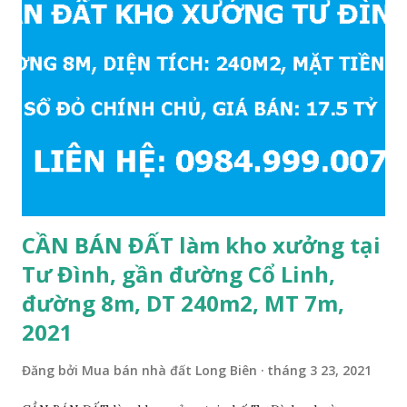
Khối khoảng 300m. Cách vòng xuyến cuối đường Cổ Linh và
đường 5B khoảng 1km. Khu vực hạ tầng đồng bộ, tương lai
sẽ rất đẹp, lý tưởng để ở, văn phòng, hoặc xây căn hộ cho
thuê… * Đất phân lô, diện tích: 86m2, mặt tiền 5m, đường
10m và vỉa hè rộng 3m, hướng Đông Nam; * Pháp lý: sổ đỏ
chính chủ; * Giá bán: 6.15 tỷ, có thương lượng với khách
thiện chí mua; Liên hệ: Mr Cường, Tel: 0984999007...
CẦN BÁN ĐẤT làm kho xưởng tại
Tư Đình, gần đường Cổ Linh,
đường 8m, DT 240m2, MT 7m,
2021
Đăng bởi
Mua bán nhà đất Long Biên
tháng 3 23, 2021