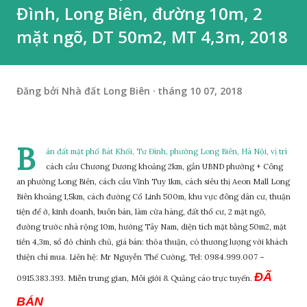
Đình, Long Biên, đường 10m, 2
mặt ngõ, DT 50m2, MT 4,3m, 2018
Đăng bởi
Nhà đất Long Biên
tháng 10 07, 2018
B
án đất mặt phố Bát Khối, Tư Đình, phường Long Biên, Hà Nội, vị trí
cách cầu Chương Dương khoảng 2km, gần UBND phường + Công
an phường Long Biên, cách cầu Vĩnh Tuy 1km, cách siêu thị Aeon Mall Long
Biên khoảng 1,5km, cách đường Cổ Linh 500m, khu vực đông dân cư, thuận
tiện để ở, kinh doanh, buôn bán, làm cửa hàng, đất thổ cư, 2 mặt ngõ,
đường trước nhà rộng 10m, hướng Tây Nam, diện tích mặt bằng 50m2, mặt
tiền 4,3m, sổ đỏ chính chủ, giá bán: thỏa thuận, có thương lượng với khách
thiện chí mua. Liên hệ: Mr Nguyễn Thế Cường, Tel: 0984.999.007 –
ĐÃ
0915.383.393. Miễn trung gian, Môi giới & Quảng cáo trực tuyến.
BÁN