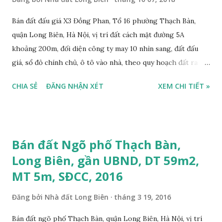
Bán đất đấu giá X3 Đồng Phan, Tổ 16 phường Thạch Bàn,
quận Long Biên, Hà Nội, vị trí đất cách mặt đường 5A
khoảng 200m, đối diện công ty may 10 nhìn sang, đất đấu
giá, sổ đỏ chính chủ, ô tô vào nhà, theo quy hoạch đất ra
mặt đường 22m, đất thổ cư, diện tích 100m2, mặt tiền 5,6m,
CHIA SẺ
ĐĂNG NHẬN XÉT
XEM CHI TIẾT »
nở hậu, tiện để ở, làm kho xưởng, sổ đỏ chính chủ, giá bán:
2,7 tỷ, có bớt với khách thiện chí mua. Liên hệ: Mr Nguyễn
Thế Cường, Tel: 0984.999.007 – 0915.383.393. Miễn trung
gian, Môi giới & Quảng cáo trực tuyến.
Bán đất Ngõ phố Thạch Bàn,
Long Biên, gần UBND, DT 59m2,
MT 5m, SĐCC, 2016
Đăng bởi
Nhà đất Long Biên
tháng 3 19, 2016
Bán đất ngõ phố Thạch Bàn, quận Long Biên, Hà Nội, vị trí