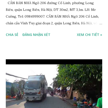
CẦN BÁN NHÀ Ngõ 206 đường Cổ Linh, phường Long
Biên, quận Long Biên, Hà Nội, DT 30m2, MT 3,1m. LH: Mr
Cường, Tel: 0984999007: CẦN BÁN NHÀ Ngõ 206 Cổ Linh,
chân cầu Vĩnh Tuy giai đoạn 2, quận Long Biên, Hà Nội, với
thông tin chi tiết như sau: * Nhà nằm trong ngõ 206 đường
CHIA SẺ
ĐĂNG NHẬN XÉT
XEM CHI TIẾT »
Cổ Linh, ngõ trước nhà rộng 5m, ô tô để trước nhà được; *
Nhà lô góc, 2 mặt tiền, nhà 4.5 tầng, diện tích 30m2, mặt tiền
3.1m; * Thiết kế gồm: 1 phòng khách, 1 phòng bếp, 3 phòng
ngủ, 1 phòng thờ, 1 sân phơi, 4WC; * Hướng Tây Bắc; * Pháp
lý: sổ đỏ chính chủ; * Giá bán: 3,1 tỷ, có thương lượng với
khách thiện chí mua nhanh trước Tết Âm lịch; Thông tin
tiện ích xung quanh nhà Ngõ 206 đường Cổ Linh cần bán
trước Tết Âm lịch; * Nhà nằm trong ngõ 206 đường Cổ Linh,
trước nhà là khoảng sân rộng ô tô đỗ cửa; * Cách chợ tạm
cuối ngõ 206 Cổ Linh khoảng 50m; * Cách mặt đường Cổ
Linh khoảng 150m; * Cách siêu thị Aeon Mall Long Biên