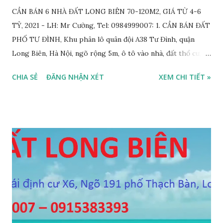
CẦN BÁN 6 NHÀ ĐẤT LONG BIÊN 70-120M2, GIÁ TỪ 4-6
TỶ, 2021 - LH: Mr Cường, Tel: 0984999007: 1. CẦN BÁN ĐẤT
PHỐ TƯ ĐÌNH, Khu phân lô quân đội A38 Tư Đình, quận
Long Biên, Hà Nội, ngõ rộng 5m, ô tô vào nhà, đất thổ cư,
diện tích 75m2, mặt tiền 4m, hướng Tây Nam, SĐCC, GIÁ
CHIA SẺ
ĐĂNG NHẬN XÉT
XEM CHI TIẾT »
BÁN: 4.2 TỶ, có thương lượng; 2. CẦN BÁN GẤP đất ngõ 134
phố Thạch Bàn, phường Thạch Bàn, ngõ thông, đường rộng
5m, ô tô vào nhà, DT 70m2, MT 4m, hướng Tây Nam, SĐCC,
giá bán: 3.6 tỷ, có thương lượng; 3. CẦN BÁN GẤP đất Ngõ
564 Nguyễn Văn Cừ, Gia Thụy, ô tô cách 15m, DT 112m2, MT
11m, chia 3 suất, hướng Đông Nam, SĐCC, giá bán: 5,7 tỷ, có
thương lượng 4. CẦN BÁN GẤP đất mặt hồ Cự Khối, gần cầu
Thanh Trì, mặt hồ rộng 2ha, đường 6m, DT 110m2, MT 6m,
hướng Tây Nam, SĐCC, giá bán: 5.5 tỷ, có thương lượng; 5.
CẦN BÁN GẤP đất đấu giá A1A2A3 Cự Khối, gần cầu Thanh
Trì, đường 8.5m, DT 66m2, MT 5.5m, hướng Đông Bắc, SĐCC,