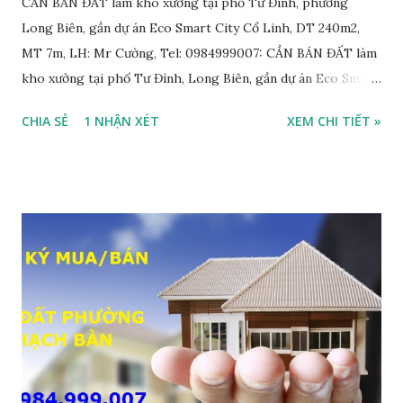
CẦN BÁN ĐẤT làm kho xưởng tại phố Tư Đình, phường
Long Biên, gần dự án Eco Smart City Cổ Linh, DT 240m2,
MT 7m, LH: Mr Cường, Tel: 0984999007: CẦN BÁN ĐẤT làm
kho xưởng tại phố Tư Đình, Long Biên, gần dự án Eco Smart
City Cổ Linh, với thông tin chi tiết như sau: • Đất thổ cư,
CHIA SẺ
1 NHẬN XÉT
XEM CHI TIẾT »
nằm trên mặt ngõ thông, đường rộng 8m, 2 ô tô tránh nhau;
• Diện tích: 240m2, mặt tiền 7m; • Hướng Đông Bắc; • Pháp
lý: sổ đỏ chính chủ; • Tiện để xây biệt thự, làm văn phòng
công ty, làm kho xưởng, hoặc xây tòa nhà cho thuê; • Giá
bán: 17,5 tỷ, có thương lượng với khách thiện chí mua nhanh;
THÔNG TIN TIỆN ÍCH XUNG QUANH MẢNH ĐẤT LÀM
KHO XƯỞNG TẠI PHỐ TƯ ĐÌNH CẦN BÁN: • Đất nằm trên
mặt ngõ phố Tư Đình, ngõ trước nhà rộng 8m, ngõ thông, ô
tô tránh nhau; • Cách mặt đường Cổ Linh khoảng 200m; •
Cách dự án Eco Smart City Cổ Linh khoảng 250m; • Gần dự
án khu biệt thự dự án Minh Tâm Tư Đình • Cách chân cầu