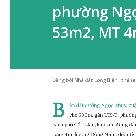
phường Ngọc
53m2, MT 4
Đăng bởi
Nhà đất Long Biên
tháng 
B
án đất đường Ngọc Thụy, quậ
chợ 300m, gần UBND phường,
cách phố Cổ 2,5km, khu vực đông dân 
rộng 4m, hướng Đông Nam, diện tích