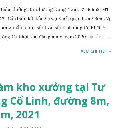
g Biên, đường 10m, hướng Đông Nam, DT 86m2, MT
* Cần bán đất đấu giá Cự Khối, quận Long Biên. Vị
Trường mầm non, cấp 1 và cấp 2 phường Cự Khối. *
hường Cự Khối, khu đấu giá mới năm 2020, hạ tầng
rộng 3m. Cách Trường mầm non Cự Khối khoảng
XEM CHI TIẾT »
hoảng 250m. Cách Trường Tiểu học Cự Khối khoảng
00m. Cách mặt phố Bát Khối khoảng 300m. Cách
ường 5B khoảng 1km. Khu vực hạ tầng đồng bộ,
 văn phòng, hoặc xây căn hộ cho thuê… * Đất phân lô,
àm kho xưởng tại Tư
g 10m và vỉa hè rộng 3m, hướng Đông Nam; * Pháp
g Cổ Linh, đường 8m,
tỷ, có thương lượng với khách thiện chí mua; Liên hệ:
7m, 2021