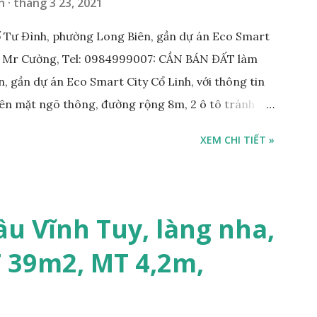
n
tháng 3 23, 2021
 Tư Đình, phường Long Biên, gần dự án Eco Smart
: Mr Cường, Tel: 0984999007: CẦN BÁN ĐẤT làm
, gần dự án Eco Smart City Cổ Linh, với thông tin
trên mặt ngõ thông, đường rộng 8m, 2 ô tô tránh
m; • Hướng Đông Bắc; • Pháp lý: sổ đỏ chính chủ; •
XEM CHI TIẾT »
công ty, làm kho xưởng, hoặc xây tòa nhà cho thuê;
 với khách thiện chí mua nhanh; THÔNG TIN TIỆN
KHO XƯỞNG TẠI PHỐ TƯ ĐÌNH CẦN BÁN: • Đất
trước nhà rộng 8m, ngõ thông, ô tô tránh nhau; •
ầu Vĩnh Tuy, làng nha,
m; • Cách dự án Eco Smart City Cổ Linh khoảng
T 39m2, MT 4,2m,
án Minh Tâm Tư Đình • Cách chân cầu Vĩnh Tuy và
500m; • Khu vực đông đúc dân cư, thuận tiện đi lại