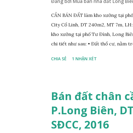
Đăng bởi
Mua bán nhà đất Long Biê
CẦN BÁN ĐẤT làm kho xưởng tại phố
City Cổ Linh, DT 240m2, MT 7m, LH
kho xưởng tại phố Tư Đình, Long Biên
chi tiết như sau: • Đất thổ cư, nằm 
nhau; • Diện tích: 240m2, mặt tiền 7
CHIA SẺ
1 NHẬN XÉT
Tiện để xây biệt thự, làm văn phòng 
• Giá bán: 17,5 tỷ, có thương lượng
ÍCH XUNG QUANH MẢNH ĐẤT LÀM 
nằm trên mặt ngõ phố Tư Đình, ngõ 
Bán đất chân c
Cách mặt đường Cổ Linh khoảng 200
P.Long Biên, D
250m; • Gần dự án khu biệt thự dự 
siêu thị Aeon Mall Long Biên khoảng 
SĐCC, 2016
và sinh hoạt; ...