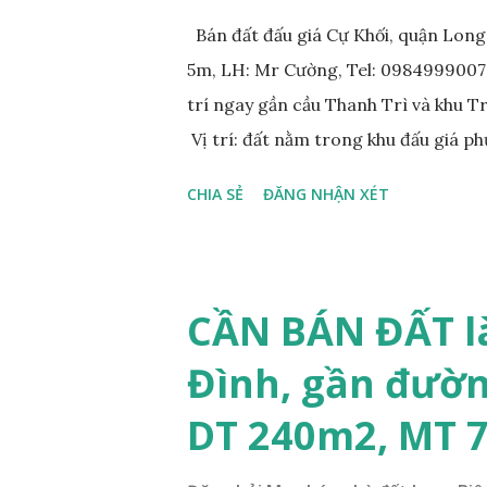
Bán đất đấu giá Cự Khối, quận Lon
5m, LH: Mr Cường, Tel: 0984999007: 
trí ngay gần cầu Thanh Trì và khu 
Vị trí: đất nằm trong khu đấu giá p
đồng bộ, đường trải nhựa, vỉa hè 
CHIA SẺ
ĐĂNG NHẬN XÉT
200m. Cách Trường cấp 2 Cự Khối k
400m. Cách cầu Thanh Trì khoảng 5
vòng xuyến cuối đường Cổ Linh và đ
tương lai sẽ rất đẹp, lý tưởng để ở,
CẦN BÁN ĐẤT l
diện tích: 86m2, mặt tiền 5m, đườn
Đình, gần đườn
lý: sổ đỏ chính chủ; * Giá bán: 6.15 
Mr Cường, Tel: 0984999007...
DT 240m2, MT 