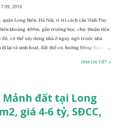
7 09, 2016
 quận Long Biên, Hà Nội, vị trí cách cầu Vĩnh Tuy
Biên khoảng 400m, gần trường học, chợ, thuận tiện
ầy đủ, có thể xây dựng nhà ở ngay, ngõ trước nhà
 đi lại và sinh hoạt, đất thổ cư, hướng Đông Nam,
m, sổ đỏ chính chủ, giá bán: 1,1 tỷ. Liên hệ:
XEM CHI TIẾT »
ng gian & Quảng cáo trực tuyế.
 Mảnh đất tại Long
m2, giá 4-6 tỷ, SĐCC,