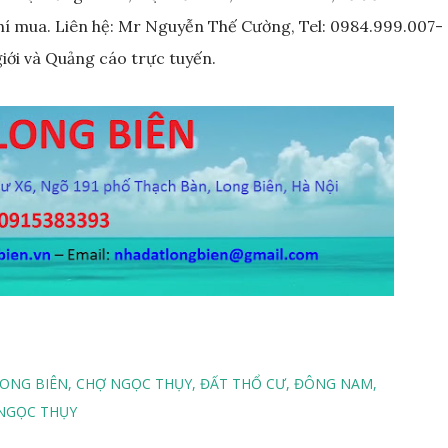
 chí mua. Liên hệ: Mr Nguyễn Thế Cường, Tel: 0984.999.007-
giới và Quảng cáo trực tuyến.
LONG BIÊN
CHỢ NGỌC THỤY
ĐẤT THỔ CƯ
ĐÔNG NAM
NGỌC THỤY