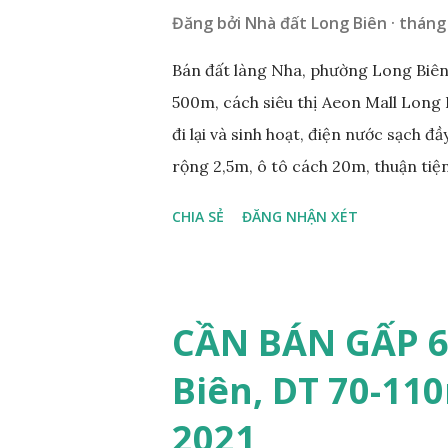
Đăng bởi
Nhà đất Long Biên
tháng 
Bán đất làng Nha, phường Long Biên,
500m, cách siêu thị Aeon Mall Long 
đi lại và sinh hoạt, điện nước sạch đ
rộng 2,5m, ô tô cách 20m, thuận tiện
diện tích mặt bằng 39m2, mặt tiền 4,2
CHIA SẺ
ĐĂNG NHẬN XÉT
0984999007 - 0915383393. Miễn tru
CẦN BÁN GẤP 6
Biên, DT 70-110
2021