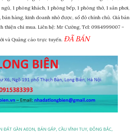
ngủ, 1 phòng khách, 1 phòng bếp, 1 phòng thờ, 1 sân phơi,
, bán hàng, kinh doanh nhỏ được, sổ đỏ chính chủ. Giá bán
ch thiện chí mua. Liên hệ: Mr Cường, Tel: 0984999007 –
ĐÃ BÁN
iới và Quảng cáo trực tuyến.
N ĐẤT GẦN AEON
BÁN GẤP
CẦU VĨNH TUY
ĐÔNG BẮC