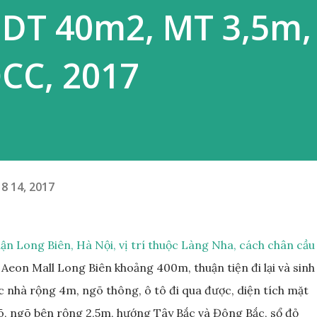
, DT 40m2, MT 3,5m,
CC, 2017
8 14, 2017
n Long Biên, Hà Nội, vị trí thuộc Làng Nha, cách chân cầu
 Aeon Mall Long Biên khoảng 400m, thuận tiện đi lại và sinh
c nhà rộng 4m, ngõ thông, ô tô đi qua được, diện tích mặt
õ, ngõ bên rộng 2,5m, hướng Tây Bắc và Đông Bắc, sổ đỏ