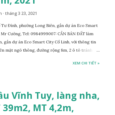
7m, 2021
n
tháng 3 23, 2021
 Tư Đình, phường Long Biên, gần dự án Eco Smart
: Mr Cường, Tel: 0984999007: CẦN BÁN ĐẤT làm
, gần dự án Eco Smart City Cổ Linh, với thông tin
trên mặt ngõ thông, đường rộng 8m, 2 ô tô tránh
m; • Hướng Đông Bắc; • Pháp lý: sổ đỏ chính chủ; •
XEM CHI TIẾT »
công ty, làm kho xưởng, hoặc xây tòa nhà cho thuê;
 với khách thiện chí mua nhanh; THÔNG TIN TIỆN
KHO XƯỞNG TẠI PHỐ TƯ ĐÌNH CẦN BÁN: • Đất
trước nhà rộng 8m, ngõ thông, ô tô tránh nhau; •
ầu Vĩnh Tuy, làng nha,
m; • Cách dự án Eco Smart City Cổ Linh khoảng
T 39m2, MT 4,2m,
án Minh Tâm Tư Đình • Cách chân cầu Vĩnh Tuy và