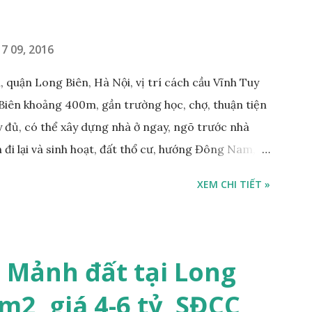
500m; • Khu vực đông đúc dân cư, thuận tiện đi lại
7 09, 2016
 quận Long Biên, Hà Nội, vị trí cách cầu Vĩnh Tuy
Biên khoảng 400m, gần trường học, chợ, thuận tiện
ầy đủ, có thể xây dựng nhà ở ngay, ngõ trước nhà
 đi lại và sinh hoạt, đất thổ cư, hướng Đông Nam,
m, sổ đỏ chính chủ, giá bán: 1,1 tỷ. Liên hệ:
XEM CHI TIẾT »
ng gian & Quảng cáo trực tuyế.
 Mảnh đất tại Long
m2, giá 4-6 tỷ, SĐCC,