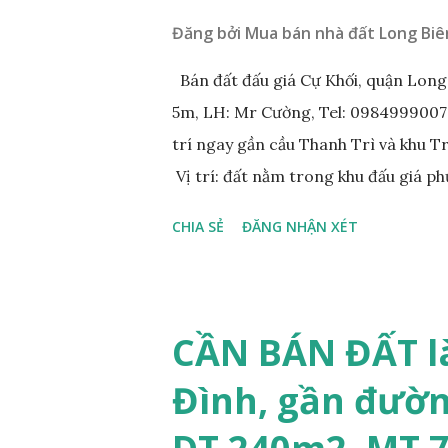
Đăng bởi
Mua bán nhà đất Long Biê
Bán đất đấu giá Cự Khối, quận Lon
5m, LH: Mr Cường, Tel: 0984999007: 
trí ngay gần cầu Thanh Trì và khu 
Vị trí: đất nằm trong khu đấu giá p
đồng bộ, đường trải nhựa, vỉa hè 
CHIA SẺ
ĐĂNG NHẬN XÉT
200m. Cách Trường cấp 2 Cự Khối k
400m. Cách cầu Thanh Trì khoảng 5
vòng xuyến cuối đường Cổ Linh và đ
tương lai sẽ rất đẹp, lý tưởng để ở,
CẦN BÁN ĐẤT l
diện tích: 86m2, mặt tiền 5m, đườn
Đình, gần đườn
lý: sổ đỏ chính chủ; * Giá bán: 6.15 
Mr Cường, Tel: 0984999007...