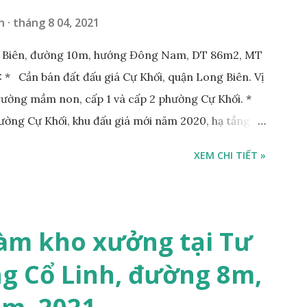
n
tháng 8 04, 2021
g Biên, đường 10m, hướng Đông Nam, DT 86m2, MT
* Cần bán đất đấu giá Cự Khối, quận Long Biên. Vị
Trường mầm non, cấp 1 và cấp 2 phường Cự Khối. *
hường Cự Khối, khu đấu giá mới năm 2020, hạ tầng
rộng 3m. Cách Trường mầm non Cự Khối khoảng
XEM CHI TIẾT »
hoảng 250m. Cách Trường Tiểu học Cự Khối khoảng
00m. Cách mặt phố Bát Khối khoảng 300m. Cách
ường 5B khoảng 1km. Khu vực hạ tầng đồng bộ,
 văn phòng, hoặc xây căn hộ cho thuê… * Đất phân lô,
àm kho xưởng tại Tư
g 10m và vỉa hè rộng 3m, hướng Đông Nam; * Pháp
g Cổ Linh, đường 8m,
tỷ, có thương lượng với khách thiện chí mua; Liên hệ: