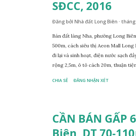
siêu thị Aeon Mall Long Biên khoảng 
SĐCC, 2016
và sinh hoạt; ...
Đăng bởi
Nhà đất Long Biên
tháng 
Bán đất làng Nha, phường Long Biên,
500m, cách siêu thị Aeon Mall Long 
đi lại và sinh hoạt, điện nước sạch đ
rộng 2,5m, ô tô cách 20m, thuận tiện
diện tích mặt bằng 39m2, mặt tiền 4,2
CHIA SẺ
ĐĂNG NHẬN XÉT
0984999007 - 0915383393. Miễn tru
CẦN BÁN GẤP 6
Biên, DT 70-110