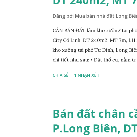
DT 240m2, MT 
Đăng bởi
Mua bán nhà đất Long Biê
CẦN BÁN ĐẤT làm kho xưởng tại phố
City Cổ Linh, DT 240m2, MT 7m, LH
kho xưởng tại phố Tư Đình, Long Biên
chi tiết như sau: • Đất thổ cư, nằm 
nhau; • Diện tích: 240m2, mặt tiền 7
CHIA SẺ
1 NHẬN XÉT
Tiện để xây biệt thự, làm văn phòng 
• Giá bán: 17,5 tỷ, có thương lượng
ÍCH XUNG QUANH MẢNH ĐẤT LÀM 
nằm trên mặt ngõ phố Tư Đình, ngõ 
Bán đất chân c
Cách mặt đường Cổ Linh khoảng 200
P.Long Biên, D
250m; • Gần dự án khu biệt thự dự 