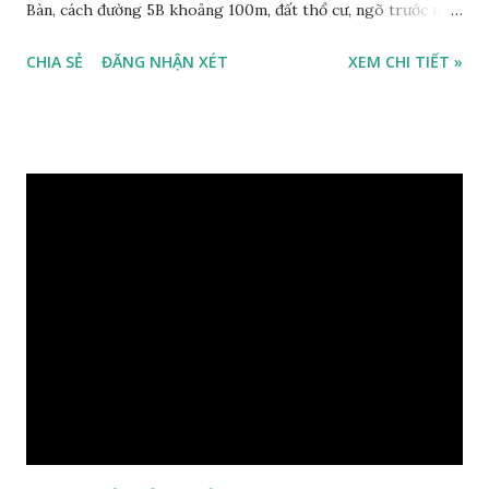
Bàn, cách đường 5B khoảng 100m, đất thổ cư, ngõ trước nhà
2m, ô tô cách 30m, hướng Tây Bắc, diện tích mặt bằng 59 m2,
CHIA SẺ
ĐĂNG NHẬN XÉT
XEM CHI TIẾT »
mặt tiền 5m, sổ đỏ chính chủ, giá bán 30 triệu/m2. Liên hệ:
0984999007 - 0915383393. Miễn trung gian & Quảng cáo
trực tuyến. Xem thêm Nhà đất Thạch Bàn Tháng 3-2016 tại
đây