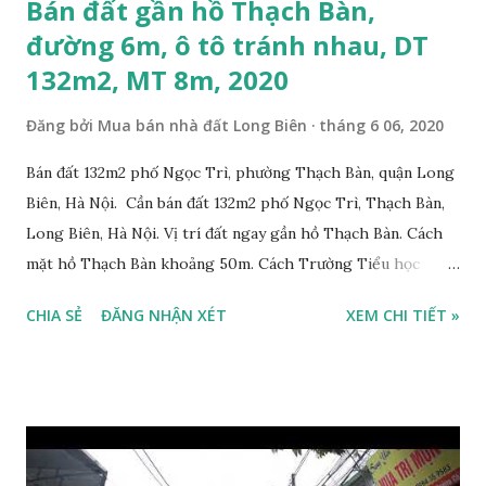
Bán đất gần hồ Thạch Bàn,
đường 6m, ô tô tránh nhau, DT
132m2, MT 8m, 2020
Đăng bởi
Mua bán nhà đất Long Biên
tháng 6 06, 2020
Bán đất 132m2 phố Ngọc Trì, phường Thạch Bàn, quận Long
Biên, Hà Nội. Cần bán đất 132m2 phố Ngọc Trì, Thạch Bàn,
Long Biên, Hà Nội. Vị trí đất ngay gần hồ Thạch Bàn. Cách
mặt hồ Thạch Bàn khoảng 50m. Cách Trường Tiểu học
Thạch Bàn B khoảng 100m. Cách mặt phố Ngọc Trì khoảng
CHIA SẺ
ĐĂNG NHẬN XÉT
XEM CHI TIẾT »
30m, phía trước mặt thoáng. Cách mặt đường Cổ Linh
khoảng 150m. Cách chợ Đồng Dinh và Công an phường
Thạch Bàn khoảng 200m. Khu vực trung tâm, đông đúc dân
cư, thuận tiện đi lại và sinh hoạt. Đất thổ cư, nằm trên mặt
ngõ thông, đường trải nhựa, 2 ô tô tránh nhau. Đường và vỉa
hè rộng 6m. Đất thổ cư, diện tích mặt bằng 132m2, mặt tiền