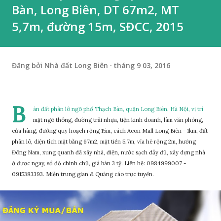
Bàn, Long Biên, DT 67m2, MT
5,7m, đường 15m, SĐCC, 2015
Đăng bởi
Nhà đất Long Biên
tháng 9 03, 2016
B
án đất phân lô ngõ phố Thạch Bàn, quận Long Biên, Hà Nội, vị trí
mặt ngõ thông, đường trải nhựa, tiện kinh doanh, làm văn phòng,
cửa hàng, đường quy hoạch rộng 15m, cách Aeon Mall Long Biên - 1km, đất
phân lô, diện tích mặt bằng 67m2, mặt tiền 5,7m, vỉa hè rộng 2m, hướng
Đông Nam, xung quanh đã xây nhà, điện, nước sạch đầy đủ, xây dựng nhà
ở được ngay, sổ đỏ chính chủ, giá bán 3 tỷ. Liên hệ: 0984999007 -
0915383393. Miễn trung gian & Quảng cáo trực tuyến.