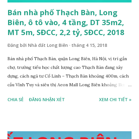
Bán nhà phố Thạch Bàn, Long
Biên, ô tô vào, 4 tầng, DT 35m2,
MT 5m, SĐCC, 2,2 tỷ, SĐCC, 2018
Đăng bởi
Nhà đất Long Biên
tháng 4 15, 2018
Bán nhà phố Thạch Bàn, quận Long Biên, Hà Nội, vị trí gần
chợ, trường tiểu học chất lượng cao Thạch Bàn đang xây
dựng, cách ngã tư Cổ Linh – Thạch Bàn khoảng 400m, cách
cầu Vĩnh Tuy và siêu thị Aeon Mall Long Biên khoảng 1km,
đường trước nhà rộng ô tô vào nhà được, hướng Tây, nhà xây
CHIA SẺ
ĐĂNG NHẬN XÉT
XEM CHI TIẾT »
4 tầng, diện tích mặt bằng 35m2, mặt tiền 5m, thiết kế 3
phòng ngủ, 1 phòng khách, 1 bếp, 4WC, sổ đỏ chính chủ, giá
bán 2,2 tỷ, có bớt với khách thiện chí mua. Liên hệ: Mr
Nguyễn Thế Cường, Tel: 0984.999.007 – 0915.383.393 – Miễn
trung gian, Môi giới và Quảng cáo trực tuyến ĐÃ BÁN