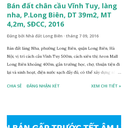
Bán đất chân cầu Vĩnh Tuy, làng
nha, P.Long Biên, DT 39m2, MT
4,2m, SĐCC, 2016
Đăng bởi
Nhà đất Long Biên
tháng 7 09, 2016
Bán đất làng Nha, phường Long Biên, quận Long Biên, Hà
Nội, vị trí cách cầu Vĩnh Tuy 500m, cách siêu thị Aeon Mall
Long Biên khoảng 400m, gần trường học, chợ, thuận tiện đi
lại và sinh hoạt, điện nước sạch đầy đủ, có thể xây dựng nhà
ở ngay, ngõ trước nhà rộng 2,5m, ô tô cách 20m, thuận tiện
CHIA SẺ
ĐĂNG NHẬN XÉT
XEM CHI TIẾT »
đi lại và sinh hoạt, đất thổ cư, hướng Đông Nam, diện tích
mặt bằng 39m2, mặt tiền 4,2m, sổ đỏ chính chủ, giá bán: 1,1
tỷ. Liên hệ: 0984999007 - 0915383393. Miễn trung gian &
Quảng cáo trực tuyế.