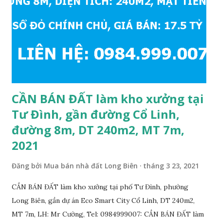
sẽ rất đẹp, lý tưởng để ở, văn phòng, hoặc xây căn hộ cho
thuê… * Đất phân lô, diện tích: 86m2, mặt tiền 5m, đường
10m và vỉa hè rộng 3m, hướng Đông Nam; * Pháp lý: sổ đỏ
chính chủ; * Giá bán: 6.15 tỷ, có thương lượng với khách
thiện chí mua; Liên hệ: Mr Cường, Tel: 0984999007...
CẦN BÁN ĐẤT làm kho xưởng tại
Tư Đình, gần đường Cổ Linh,
đường 8m, DT 240m2, MT 7m,
2021
Đăng bởi
Mua bán nhà đất Long Biên
tháng 3 23, 2021
CẦN BÁN ĐẤT làm kho xưởng tại phố Tư Đình, phường
Long Biên, gần dự án Eco Smart City Cổ Linh, DT 240m2,
MT 7m, LH: Mr Cường, Tel: 0984999007: CẦN BÁN ĐẤT làm