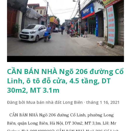
8m. Hướng: Đông, pháp lý: sổ đỏ chính chủ. Giá bán: 9.5 tỷ,
có thương lượng với khách thiện chí mua. Quý khách hàng
có nhu cầu mua đất 132m2 phố Ngọc Trì, Thạch Bàn. Vui
lòng liên hệ: Mr Nguyễn Thế Cường, Tel: 0984.999.007 –
0915.383.393. Miễn môi giới và Quảng cáo trực tuyến
CẦN BÁN NHÀ Ngõ 206 đường Cổ
Linh, ô tô đỗ cửa, 4.5 tầng, DT
30m2, MT 3.1m
Đăng bởi
Mua bán nhà đất Long Biên
tháng 1 16, 2021
CẦN BÁN NHÀ Ngõ 206 đường Cổ Linh, phường Long
Biên, quận Long Biên, Hà Nội, DT 30m2, MT 3,1m. LH: Mr