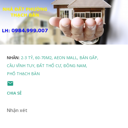
NHÃN:
2-3 TỶ
60-70M2
AEON MALL
BÁN GẤP
CẦU VĨNH TUY
ĐẤT THỔ CƯ
ĐÔNG NAM
PHỐ THẠCH BÀN
CHIA SẺ
Nhận xét