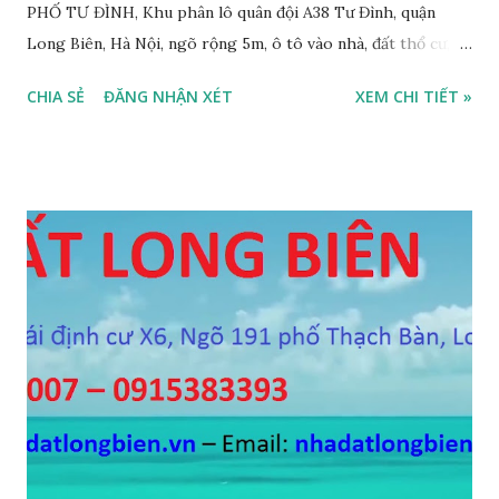
PHỐ TƯ ĐÌNH, Khu phân lô quân đội A38 Tư Đình, quận
Long Biên, Hà Nội, ngõ rộng 5m, ô tô vào nhà, đất thổ cư,
diện tích 75m2, mặt tiền 4m, hướng Tây Nam, SĐCC, GIÁ
CHIA SẺ
ĐĂNG NHẬN XÉT
XEM CHI TIẾT »
BÁN: 4.2 TỶ, có thương lượng; 2. CẦN BÁN GẤP đất ngõ 134
phố Thạch Bàn, phường Thạch Bàn, ngõ thông, đường rộng
5m, ô tô vào nhà, DT 70m2, MT 4m, hướng Tây Nam, SĐCC,
giá bán: 3.6 tỷ, có thương lượng; 3. CẦN BÁN GẤP đất Ngõ
564 Nguyễn Văn Cừ, Gia Thụy, ô tô cách 15m, DT 112m2, MT
11m, chia 3 suất, hướng Đông Nam, SĐCC, giá bán: 5,7 tỷ, có
thương lượng 4. CẦN BÁN GẤP đất mặt hồ Cự Khối, gần cầu
Thanh Trì, mặt hồ rộng 2ha, đường 6m, DT 110m2, MT 6m,
hướng Tây Nam, SĐCC, giá bán: 5.5 tỷ, có thương lượng; 5.
CẦN BÁN GẤP đất đấu giá A1A2A3 Cự Khối, gần cầu Thanh
Trì, đường 8.5m, DT 66m2, MT 5.5m, hướng Đông Bắc, SĐCC,
giá bán: 4.2 tỷ, có thương lượng; 6. CẦN BÁN GẤP đất Ngõ 38
phố Tư Đình, gần đường Cổ Linh, ngõ 3m, DT...