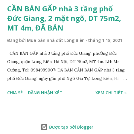
CẦN BÁN GẤP nhà 3 tầng phố
Đức Giang, 2 mặt ngõ, DT 75m2,
MT 4m, ĐÃ BÁN
Đăng bởi
Mua bán nhà đất Long Biên
tháng 1 18, 2021
CẦN BÁN GẤP nhà 3 tầng phố Đức Giang, phường Đức
Giang, quận Long Biên, Hà Nội, DT 75m2, MT 4m. LH: Mr
Cường, Tel: 0984999007: ĐÃ BÁN CẦN BÁN GẤP nhà 3 tầng
phố Đức Giang, ngay gần phố Ngô Gia Tự, Long Biên, Hà
Nội, với thông tin chi tiết như sau: * Nhà 3 tầng xây năm
CHIA SẺ
ĐĂNG NHẬN XÉT
XEM CHI TIẾT »
2011, diện tích: 75m2, mặt tiền 4m, 2 mặt đường trước sau
rộng 5m và 7m. Có thể chia 2 suất nhỏ; * Nhà xây kiên cố,
chắc chắn vẫn ở tốt. Thiết kế gồm: 3 phòng ngủ, 1 phòng
khách, 1 phòng bếp, 1 phòng thờ, 1 sân phơi, 2WC. Có thể
Được tạo bởi Blogger
cải tạo lên tầng. * Có gara ô tô phía trước và sau, có thể để