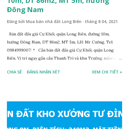
10m, DT 86m2, MT 5m, hướng
Đông Nam
Đăng bởi
Mua bán nhà đất Long Biên
tháng 8 04, 2021
Bán đất đấu giá Cự Khối, quận Long Biên, đường 10m,
hướng Đông Nam, DT 86m2, MT 5m, LH: Mr Cường, Tel:
0984999007: * Cần bán đất đấu giá Cự Khối, quận Long
Biên. Vị trí ngay gần cầu Thanh Trì và khu Trường mầm non,
cấp 1 và cấp 2 phường Cự Khối. * Vị trí: đất nằm trong khu
CHIA SẺ
ĐĂNG NHẬN XÉT
XEM CHI TIẾT »
đấu giá phường Cự Khối, khu đấu giá mới năm 2020, hạ tầng
đồng bộ, đường trải nhựa, vỉa hè rộng 3m. Cách Trường mầm
non Cự Khối khoảng 200m. Cách Trường cấp 2 Cự Khối
khoảng 250m. Cách Trường Tiểu học Cự Khối khoảng
400m. Cách cầu Thanh Trì khoảng 500m. Cách mặt phố Bát
Khối khoảng 300m. Cách vòng xuyến cuối đường Cổ Linh và
đường 5B khoảng 1km. Khu vực hạ tầng đồng bộ, tương lai