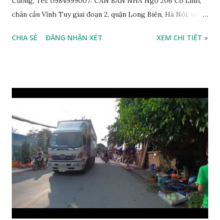
Cường, Tel: 0984999007: CẦN BÁN NHÀ Ngõ 206 Cổ Linh,
chân cầu Vĩnh Tuy giai đoạn 2, quận Long Biên, Hà Nội, với
thông tin chi tiết như sau: * Nhà nằm trong ngõ 206 đường
CHIA SẺ
ĐĂNG NHẬN XÉT
XEM CHI TIẾT »
Cổ Linh, ngõ trước nhà rộng 5m, ô tô để trước nhà được; *
Nhà lô góc, 2 mặt tiền, nhà 4.5 tầng, diện tích 30m2, mặt tiền
3.1m; * Thiết kế gồm: 1 phòng khách, 1 phòng bếp, 3 phòng
ngủ, 1 phòng thờ, 1 sân phơi, 4WC; * Hướng Tây Bắc; * Pháp
lý: sổ đỏ chính chủ; * Giá bán: 3,1 tỷ, có thương lượng với
khách thiện chí mua nhanh trước Tết Âm lịch; Thông tin
tiện ích xung quanh nhà Ngõ 206 đường Cổ Linh cần bán
trước Tết Âm lịch; * Nhà nằm trong ngõ 206 đường Cổ Linh,
trước nhà là khoảng sân rộng ô tô đỗ cửa; * Cách chợ tạm
cuối ngõ 206 Cổ Linh khoảng 50m; * Cách mặt đường Cổ
Linh khoảng 150m; * Cách siêu thị Aeon Mall Long Biên
khoảng 200m; * Cách chân cầu Vĩnh Tuy khoảng 300m; *
Cách Trường Tiểu học Đoàn Kết, Trường cấ...