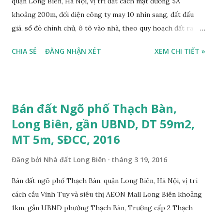
quận Long Biên, Hà Nội, vị trí đất cách mặt đường 5A
khoảng 200m, đối diện công ty may 10 nhìn sang, đất đấu
giá, sổ đỏ chính chủ, ô tô vào nhà, theo quy hoạch đất ra
mặt đường 22m, đất thổ cư, diện tích 100m2, mặt tiền 5,6m,
CHIA SẺ
ĐĂNG NHẬN XÉT
XEM CHI TIẾT »
nở hậu, tiện để ở, làm kho xưởng, sổ đỏ chính chủ, giá bán:
2,7 tỷ, có bớt với khách thiện chí mua. Liên hệ: Mr Nguyễn
Thế Cường, Tel: 0984.999.007 – 0915.383.393. Miễn trung
gian, Môi giới & Quảng cáo trực tuyến.
Bán đất Ngõ phố Thạch Bàn,
Long Biên, gần UBND, DT 59m2,
MT 5m, SĐCC, 2016
Đăng bởi
Nhà đất Long Biên
tháng 3 19, 2016
Bán đất ngõ phố Thạch Bàn, quận Long Biên, Hà Nội, vị trí
cách cầu Vĩnh Tuy và siêu thị AEON Mall Long Biên khoảng
1km, gần UBND phường Thạch Bàn, Trường cấp 2 Thạch