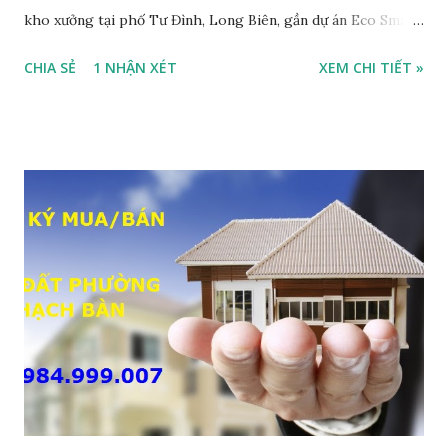
kho xưởng tại phố Tư Đình, Long Biên, gần dự án Eco Smart
City Cổ Linh, với thông tin chi tiết như sau: • Đất thổ cư,
CHIA SẺ
1 NHẬN XÉT
XEM CHI TIẾT »
nằm trên mặt ngõ thông, đường rộng 8m, 2 ô tô tránh nhau;
• Diện tích: 240m2, mặt tiền 7m; • Hướng Đông Bắc; • Pháp
lý: sổ đỏ chính chủ; • Tiện để xây biệt thự, làm văn phòng
công ty, làm kho xưởng, hoặc xây tòa nhà cho thuê; • Giá
bán: 17,5 tỷ, có thương lượng với khách thiện chí mua nhanh;
THÔNG TIN TIỆN ÍCH XUNG QUANH MẢNH ĐẤT LÀM
KHO XƯỞNG TẠI PHỐ TƯ ĐÌNH CẦN BÁN: • Đất nằm trên
mặt ngõ phố Tư Đình, ngõ trước nhà rộng 8m, ngõ thông, ô
tô tránh nhau; • Cách mặt đường Cổ Linh khoảng 200m; •
Cách dự án Eco Smart City Cổ Linh khoảng 250m; • Gần dự
án khu biệt thự dự án Minh Tâm Tư Đình • Cách chân cầu
Vĩnh Tuy và siêu thị Aeon Mall Long Biên khoảng 500m; •
Khu vực đông đúc dân cư, thuận tiện đi lại và sinh hoạt; ...