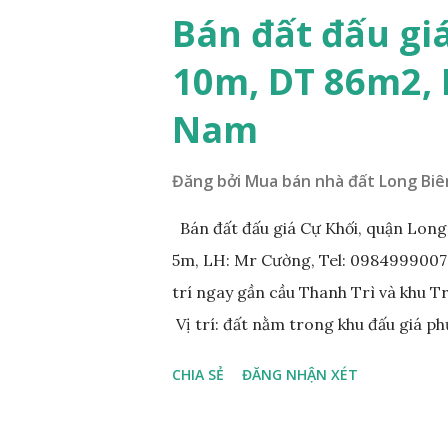
Bán đất đấu gi
10m, DT 86m2,
Nam
Đăng bởi
Mua bán nhà đất Long Biê
Bán đất đấu giá Cự Khối, quận Lon
5m, LH: Mr Cường, Tel: 0984999007: 
trí ngay gần cầu Thanh Trì và khu 
Vị trí: đất nằm trong khu đấu giá p
đồng bộ, đường trải nhựa, vỉa hè 
CHIA SẺ
ĐĂNG NHẬN XÉT
200m. Cách Trường cấp 2 Cự Khối k
400m. Cách cầu Thanh Trì khoảng 5