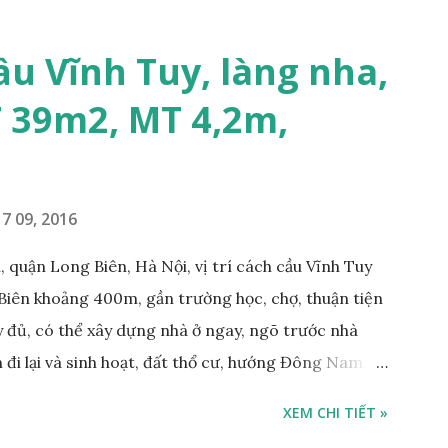
KHO XƯỞNG TẠI PHỐ TƯ ĐÌNH CẦN BÁN: • Đất
trước nhà rộng 8m, ngõ thông, ô tô tránh nhau; •
ầu Vĩnh Tuy, làng nha,
m; • Cách dự án Eco Smart City Cổ Linh khoảng
T 39m2, MT 4,2m,
án Minh Tâm Tư Đình • Cách chân cầu Vĩnh Tuy và
500m; • Khu vực đông đúc dân cư, thuận tiện đi lại
7 09, 2016
 quận Long Biên, Hà Nội, vị trí cách cầu Vĩnh Tuy
Biên khoảng 400m, gần trường học, chợ, thuận tiện
ầy đủ, có thể xây dựng nhà ở ngay, ngõ trước nhà
 đi lại và sinh hoạt, đất thổ cư, hướng Đông Nam,
m, sổ đỏ chính chủ, giá bán: 1,1 tỷ. Liên hệ:
XEM CHI TIẾT »
ng gian & Quảng cáo trực tuyế.