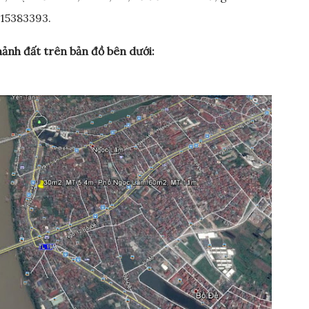
915383393.
mảnh đất trên bản đồ bên dưới: