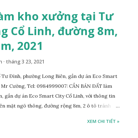
ường 5B khoảng 1km. Khu vực hạ tầng đồng bộ,
 văn phòng, hoặc xây căn hộ cho thuê… * Đất phân lô,
àm kho xưởng tại Tư
g 10m và vỉa hè rộng 3m, hướng Đông Nam; * Pháp
g Cổ Linh, đường 8m,
tỷ, có thương lượng với khách thiện chí mua; Liên hệ:
7m, 2021
n
tháng 3 23, 2021
 Tư Đình, phường Long Biên, gần dự án Eco Smart
: Mr Cường, Tel: 0984999007: CẦN BÁN ĐẤT làm
, gần dự án Eco Smart City Cổ Linh, với thông tin
trên mặt ngõ thông, đường rộng 8m, 2 ô tô tránh
m; • Hướng Đông Bắc; • Pháp lý: sổ đỏ chính chủ; •
XEM CHI TIẾT »
công ty, làm kho xưởng, hoặc xây tòa nhà cho thuê;
 với khách thiện chí mua nhanh; THÔNG TIN TIỆN