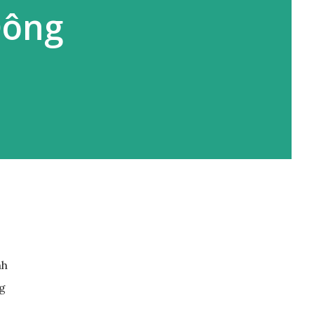
Đông
nh
g