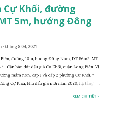
á Cự Khối, đường
 MT 5m, hướng Đông
n
tháng 8 04, 2021
g Biên, đường 10m, hướng Đông Nam, DT 86m2, MT
* Cần bán đất đấu giá Cự Khối, quận Long Biên. Vị
Trường mầm non, cấp 1 và cấp 2 phường Cự Khối. *
hường Cự Khối, khu đấu giá mới năm 2020, hạ tầng
rộng 3m. Cách Trường mầm non Cự Khối khoảng
XEM CHI TIẾT »
hoảng 250m. Cách Trường Tiểu học Cự Khối khoảng
00m. Cách mặt phố Bát Khối khoảng 300m. Cách