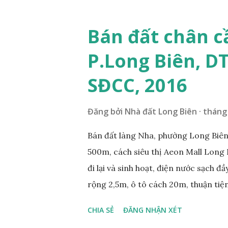
ÍCH XUNG QUANH MẢNH ĐẤT LÀM 
nằm trên mặt ngõ phố Tư Đình, ngõ 
Bán đất chân c
Cách mặt đường Cổ Linh khoảng 200
P.Long Biên, D
250m; • Gần dự án khu biệt thự dự 
siêu thị Aeon Mall Long Biên khoảng 
SĐCC, 2016
và sinh hoạt; ...
Đăng bởi
Nhà đất Long Biên
tháng 
Bán đất làng Nha, phường Long Biên,
500m, cách siêu thị Aeon Mall Long 
đi lại và sinh hoạt, điện nước sạch đ
rộng 2,5m, ô tô cách 20m, thuận tiện
diện tích mặt bằng 39m2, mặt tiền 4,2
CHIA SẺ
ĐĂNG NHẬN XÉT
0984999007 - 0915383393. Miễn tru