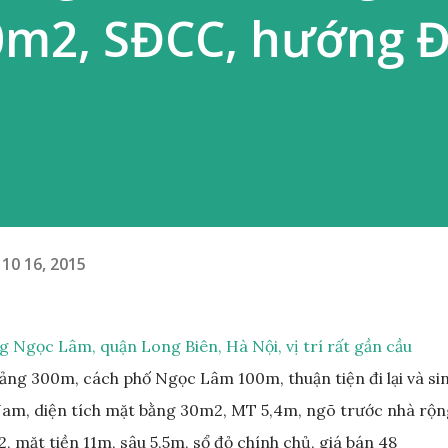
0m2, SĐCC, hướng 
10 16, 2015
 Ngọc Lâm, quận Long Biên, Hà Nội, vị trí rất gần cầu
ng 300m, cách phố Ngọc Lâm 100m, thuận tiện đi lại và si
Nam, diện tích mặt bằng 30m2, MT 5,4m, ngõ trước nhà rộn
, mặt tiền 11m, sâu 5,5m, sổ đỏ chính chủ, giá bán 48