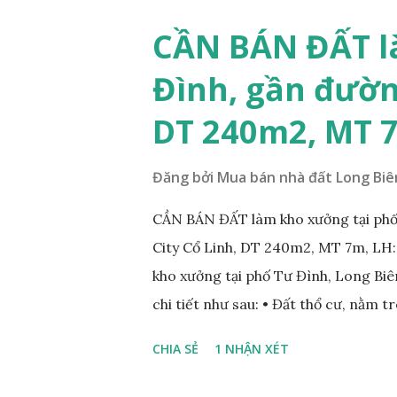
vòng xuyến cuối đường Cổ Linh và đ
tương lai sẽ rất đẹp, lý tưởng để ở,
CẦN BÁN ĐẤT l
diện tích: 86m2, mặt tiền 5m, đườn
Đình, gần đườn
lý: sổ đỏ chính chủ; * Giá bán: 6.15 
Mr Cường, Tel: 0984999007...
DT 240m2, MT 
Đăng bởi
Mua bán nhà đất Long Biê
CẦN BÁN ĐẤT làm kho xưởng tại phố
City Cổ Linh, DT 240m2, MT 7m, LH
kho xưởng tại phố Tư Đình, Long Biên
chi tiết như sau: • Đất thổ cư, nằm 
nhau; • Diện tích: 240m2, mặt tiền 7
CHIA SẺ
1 NHẬN XÉT
Tiện để xây biệt thự, làm văn phòng 
• Giá bán: 17,5 tỷ, có thương lượng