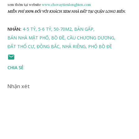
xem thêm tại website
www.chovaytienlongbien.com
MIỄN PHÍ 100% ĐỐI VỚI KHÁCH XEM NHÀ ĐẤT TẠI QUẬN LONG BIÊN.
NHÃN:
4-5 TỶ
5-6 TỶ
50-70M2
BÁN GẤP
BÁN NHÀ MẶT PHỐ
BỒ ĐỀ
CẦU CHƯƠNG DƯƠNG
ĐẤT THỔ CƯ
ĐÔNG BẮC
NHÀ RIÊNG
PHỐ BỒ ĐỀ
CHIA SẺ
Nhận xét