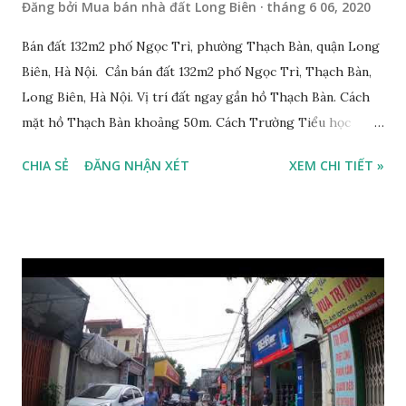
Đăng bởi
Mua bán nhà đất Long Biên
tháng 6 06, 2020
Bán đất 132m2 phố Ngọc Trì, phường Thạch Bàn, quận Long
Biên, Hà Nội. Cần bán đất 132m2 phố Ngọc Trì, Thạch Bàn,
Long Biên, Hà Nội. Vị trí đất ngay gần hồ Thạch Bàn. Cách
mặt hồ Thạch Bàn khoảng 50m. Cách Trường Tiểu học
Thạch Bàn B khoảng 100m. Cách mặt phố Ngọc Trì khoảng
CHIA SẺ
ĐĂNG NHẬN XÉT
XEM CHI TIẾT »
30m, phía trước mặt thoáng. Cách mặt đường Cổ Linh
khoảng 150m. Cách chợ Đồng Dinh và Công an phường
Thạch Bàn khoảng 200m. Khu vực trung tâm, đông đúc dân
cư, thuận tiện đi lại và sinh hoạt. Đất thổ cư, nằm trên mặt
ngõ thông, đường trải nhựa, 2 ô tô tránh nhau. Đường và vỉa
hè rộng 6m. Đất thổ cư, diện tích mặt bằng 132m2, mặt tiền
8m. Hướng: Đông, pháp lý: sổ đỏ chính chủ. Giá bán: 9.5 tỷ,
có thương lượng với khách thiện chí mua. Quý khách hàng
có nhu cầu mua đất 132m2 phố Ngọc Trì, Thạch Bàn. Vui
lòng liên hệ: Mr Nguyễn Thế Cường, Tel: 0984.999.007 –