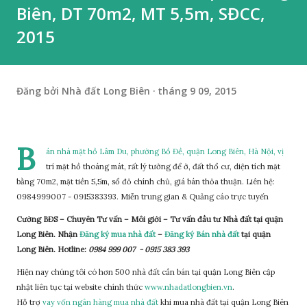
Biên, DT 70m2, MT 5,5m, SĐCC,
2015
Đăng bởi
Nhà đất Long Biên
tháng 9 09, 2015
B
án nhà mặt hồ Lâm Du, phường Bồ Đề, quận Long Biên, Hà Nội, vị
trí mặt hồ thoáng mát, rất lý tưởng để ở, đất thổ cư, diện tích mặt
bằng 70m2, mặt tiền 5,5m, sổ đỏ chính chủ, giá bán thỏa thuận. Liên hệ:
0984999007 - 0915383393. Miễn trung gian & Quảng cáo trực tuyến
Cường BĐS – Chuyên Tư vấn – Môi giới – Tư vấn đầu tư Nhà đất tại quận
Long Biên. Nhận
Đăng ký mua nhà đất
–
Đăng ký Bán nhà đất
tại quận
Long Biên. Hotline:
0984 999 007 - 0915 383 393
Hiện nay chúng tôi có hơn 500 nhà đất cần bán tại quận Long Biên cập
nhật liên tục tại website chính thức
www.nhadatlongbien.vn
.
Hỗ trợ
vay vốn ngân hàng mua nhà đất
khi mua nhà đất tại quận Long Biên