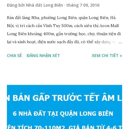
Đăng bởi
Nhà đất Long Biên
tháng 7 09, 2016
Bán đất làng Nha, phường Long Biên, quận Long Biên, Hà
Nội, vị trí cách cầu Vĩnh Tuy 500m, cách siêu thị Aeon Mall
Long Biên khoảng 400m, gần trường học, chợ, thuận tiện đi
lại và sinh hoạt, điện nước sạch đầy đủ, có thể xây dựng nhà
ở ngay, ngõ trước nhà rộng 2,5m, ô tô cách 20m, thuận tiện
CHIA SẺ
ĐĂNG NHẬN XÉT
XEM CHI TIẾT »
đi lại và sinh hoạt, đất thổ cư, hướng Đông Nam, diện tích
mặt bằng 39m2, mặt tiền 4,2m, sổ đỏ chính chủ, giá bán: 1,1
tỷ. Liên hệ: 0984999007 - 0915383393. Miễn trung gian &
Quảng cáo trực tuyế.