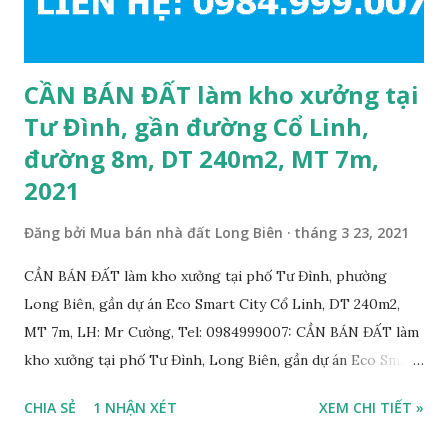
thiện chí mua; Liên hệ: Mr Cường, Tel: 0984999007...
CẦN BÁN ĐẤT làm kho xưởng tại
Tư Đình, gần đường Cổ Linh,
đường 8m, DT 240m2, MT 7m,
2021
Đăng bởi
Mua bán nhà đất Long Biên
tháng 3 23, 2021
CẦN BÁN ĐẤT làm kho xưởng tại phố Tư Đình, phường
Long Biên, gần dự án Eco Smart City Cổ Linh, DT 240m2,
MT 7m, LH: Mr Cường, Tel: 0984999007: CẦN BÁN ĐẤT làm
kho xưởng tại phố Tư Đình, Long Biên, gần dự án Eco Smart
City Cổ Linh, với thông tin chi tiết như sau: • Đất thổ cư,
CHIA SẺ
1 NHẬN XÉT
XEM CHI TIẾT »
nằm trên mặt ngõ thông, đường rộng 8m, 2 ô tô tránh nhau;
• Diện tích: 240m2, mặt tiền 7m; • Hướng Đông Bắc; • Pháp