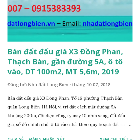
Bán đất đấu giá X3 Đồng Phan,
Thạch Bàn, gần đường 5A, ô tô
vào, DT 100m2, MT 5,6m, 2019
Đăng bởi
Nhà đất Long Biên
tháng 10 07, 2018
Bán đất đấu giá X3 Đồng Phan, Tổ 16 phường Thạch Bàn,
quận Long Biên, Hà Nội, vị trí đất cách mặt đường 5A
khoảng 200m, đối diện công ty may 10 nhìn sang, đất đấu
giá, sổ đỏ chính chủ, ô tô vào nhà, theo quy hoạch đất ra
mặt đường 22m, đất thổ cư, diện tích 100m2, mặt tiền 5,6m,
CHIA SẺ
ĐĂNG NHẬN XÉT
XEM CHI TIẾT »