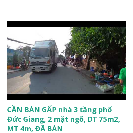
Nhà lô góc, 2 mặt tiền, nhà 4.5 tầng, diện tích 30m2, mặt tiền
3.1m; * Thiết kế gồm: 1 phòng khách, 1 phòng bếp, 3 phòng
ngủ, 1 phòng thờ, 1 sân phơi, 4WC; * Hướng Tây Bắc; * Pháp
lý: sổ đỏ chính chủ; * Giá bán: 3,1 tỷ, có thương lượng với
khách thiện chí mua nhanh trước Tết Âm lịch; Thông tin
tiện ích xung quanh nhà Ngõ 206 đường Cổ Linh cần bán
trước Tết Âm lịch; * Nhà nằm trong ngõ 206 đường Cổ Linh,
trước nhà là khoảng sân rộng ô tô đỗ cửa; * Cách chợ tạm
cuối ngõ 206 Cổ Linh khoảng 50m; * Cách mặt đường Cổ
Linh khoảng 150m; * Cách siêu thị Aeon Mall Long Biên
khoảng 200m; * Cách chân cầu Vĩnh Tuy khoảng 300m; *
Cách Trường Tiểu học Đoàn Kết, Trường cấ...
CẦN BÁN GẤP nhà 3 tầng phố
Đức Giang, 2 mặt ngõ, DT 75m2,
MT 4m, ĐÃ BÁN