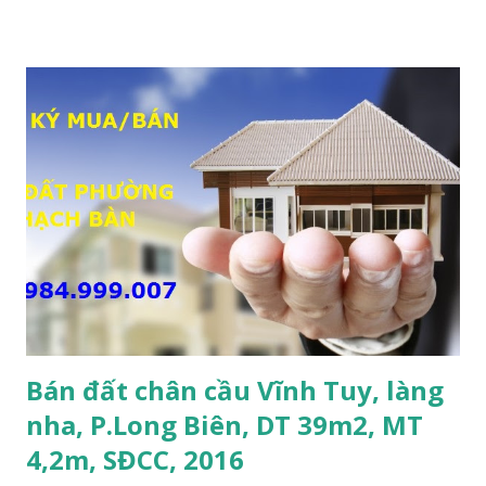
lý: sổ đỏ chính chủ; • Tiện để xây biệt thự, làm văn phòng
công ty, làm kho xưởng, hoặc xây tòa nhà cho thuê; • Giá
bán: 17,5 tỷ, có thương lượng với khách thiện chí mua nhanh;
THÔNG TIN TIỆN ÍCH XUNG QUANH MẢNH ĐẤT LÀM
KHO XƯỞNG TẠI PHỐ TƯ ĐÌNH CẦN BÁN: • Đất nằm trên
mặt ngõ phố Tư Đình, ngõ trước nhà rộng 8m, ngõ thông, ô
tô tránh nhau; • Cách mặt đường Cổ Linh khoảng 200m; •
Cách dự án Eco Smart City Cổ Linh khoảng 250m; • Gần dự
án khu biệt thự dự án Minh Tâm Tư Đình • Cách chân cầu
Vĩnh Tuy và siêu thị Aeon Mall Long Biên khoảng 500m; •
Khu vực đông đúc dân cư, thuận tiện đi lại và sinh hoạt; ...
Bán đất chân cầu Vĩnh Tuy, làng
nha, P.Long Biên, DT 39m2, MT
4,2m, SĐCC, 2016