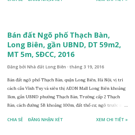
nở hậu, tiện để ở, làm kho xưởng, sổ đỏ chính chủ, giá bán:
2,7 tỷ, có bớt với khách thiện chí mua. Liên hệ: Mr Nguyễn
Thế Cường, Tel: 0984.999.007 – 0915.383.393. Miễn trung
gian, Môi giới & Quảng cáo trực tuyến.
Bán đất Ngõ phố Thạch Bàn,
Long Biên, gần UBND, DT 59m2,
MT 5m, SĐCC, 2016
Đăng bởi
Nhà đất Long Biên
tháng 3 19, 2016
Bán đất ngõ phố Thạch Bàn, quận Long Biên, Hà Nội, vị trí
cách cầu Vĩnh Tuy và siêu thị AEON Mall Long Biên khoảng
1km, gần UBND phường Thạch Bàn, Trường cấp 2 Thạch
Bàn, cách đường 5B khoảng 100m, đất thổ cư, ngõ trước nhà
2m, ô tô cách 30m, hướng Tây Bắc, diện tích mặt bằng 59 m2,
CHIA SẺ
ĐĂNG NHẬN XÉT
XEM CHI TIẾT »
mặt tiền 5m, sổ đỏ chính chủ, giá bán 30 triệu/m2. Liên hệ:
0984999007 - 0915383393. Miễn trung gian & Quảng cáo