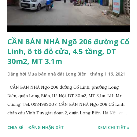
0915.383.393. Miễn môi giới và Quảng cáo trực tuyến
CẦN BÁN NHÀ Ngõ 206 đường Cổ
Linh, ô tô đỗ cửa, 4.5 tầng, DT
30m2, MT 3.1m
Đăng bởi
Mua bán nhà đất Long Biên
tháng 1 16, 2021
CẦN BÁN NHÀ Ngõ 206 đường Cổ Linh, phường Long
Biên, quận Long Biên, Hà Nội, DT 30m2, MT 3,1m. LH: Mr
Cường, Tel: 0984999007: CẦN BÁN NHÀ Ngõ 206 Cổ Linh,
chân cầu Vĩnh Tuy giai đoạn 2, quận Long Biên, Hà Nội, với
thông tin chi tiết như sau: * Nhà nằm trong ngõ 206 đường
CHIA SẺ
ĐĂNG NHẬN XÉT
XEM CHI TIẾT »
Cổ Linh, ngõ trước nhà rộng 5m, ô tô để trước nhà được; *