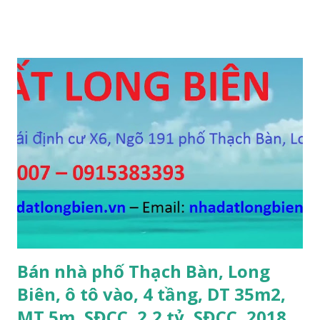
phố Thạch Bàn, phường Thạch Bàn, ngõ thông, đường rộng
5m, ô tô vào nhà, DT 70m2, MT 4m, hướng Tây Nam, SĐCC,
giá bán: 3.6 tỷ, có thương lượng; 3. CẦN BÁN GẤP đất Ngõ
564 Nguyễn Văn Cừ, Gia Thụy, ô tô cách 15m, DT 112m2, MT
11m, chia 3 suất, hướng Đông Nam, SĐCC, giá bán: 5,7 tỷ, có
thương lượng 4. CẦN BÁN GẤP đất mặt hồ Cự Khối, gần cầu
Thanh Trì, mặt hồ rộng 2ha, đường 6m, DT 110m2, MT 6m,
hướng Tây Nam, SĐCC, giá bán: 5.5 tỷ, có thương lượng; 5.
CẦN BÁN GẤP đất đấu giá A1A2A3 Cự Khối, gần cầu Thanh
Trì, đường 8.5m, DT 66m2, MT 5.5m, hướng Đông Bắc, SĐCC,
giá bán: 4.2 tỷ, có thương lượng; 6. CẦN BÁN GẤP đất Ngõ 38
phố Tư Đình, gần đường Cổ Linh, ngõ 3m, DT...
Bán nhà phố Thạch Bàn, Long
Biên, ô tô vào, 4 tầng, DT 35m2,
MT 5m, SĐCC, 2,2 tỷ, SĐCC, 2018