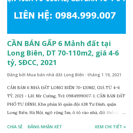
CẦN BÁN GẤP 6 Mảnh đất tại
Long Biên, DT 70-110m2, giá 4-6
tỷ, SĐCC, 2021
Đăng bởi
Mua bán nhà đất Long Biên
tháng 1 19, 2021
CẦN BÁN 6 NHÀ ĐẤT LONG BIÊN 70-120M2, GIÁ TỪ 4-6
TỶ, 2021 - LH: Mr Cường, Tel: 0984999007: 1. CẦN BÁN ĐẤT
PHỐ TƯ ĐÌNH, Khu phân lô quân đội A38 Tư Đình, quận
Long Biên, Hà Nội, ngõ rộng 5m, ô tô vào nhà, đất thổ cư,
diện tích 75m2, mặt tiền 4m, hướng Tây Nam, SĐCC, GIÁ
CHIA SẺ
ĐĂNG NHẬN XÉT
XEM CHI TIẾT »
BÁN: 4.2 TỶ, có thương lượng; 2. CẦN BÁN GẤP đất ngõ 134