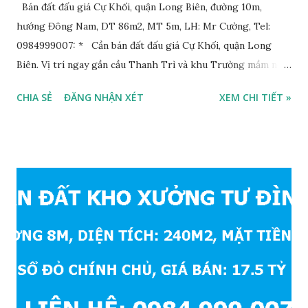
Bán đất đấu giá Cự Khối, quận Long Biên, đường 10m,
hướng Đông Nam, DT 86m2, MT 5m, LH: Mr Cường, Tel:
0984999007: * Cần bán đất đấu giá Cự Khối, quận Long
Biên. Vị trí ngay gần cầu Thanh Trì và khu Trường mầm non,
cấp 1 và cấp 2 phường Cự Khối. * Vị trí: đất nằm trong khu
CHIA SẺ
ĐĂNG NHẬN XÉT
XEM CHI TIẾT »
đấu giá phường Cự Khối, khu đấu giá mới năm 2020, hạ tầng
đồng bộ, đường trải nhựa, vỉa hè rộng 3m. Cách Trường mầm
non Cự Khối khoảng 200m. Cách Trường cấp 2 Cự Khối
khoảng 250m. Cách Trường Tiểu học Cự Khối khoảng
400m. Cách cầu Thanh Trì khoảng 500m. Cách mặt phố Bát
Khối khoảng 300m. Cách vòng xuyến cuối đường Cổ Linh và
đường 5B khoảng 1km. Khu vực hạ tầng đồng bộ, tương lai
sẽ rất đẹp, lý tưởng để ở, văn phòng, hoặc xây căn hộ cho
thuê… * Đất phân lô, diện tích: 86m2, mặt tiền 5m, đường
10m và vỉa hè rộng 3m, hướng Đông Nam; * Pháp lý: sổ đỏ
chính chủ; * Giá bán: 6.15 tỷ, có thương lượng với khách