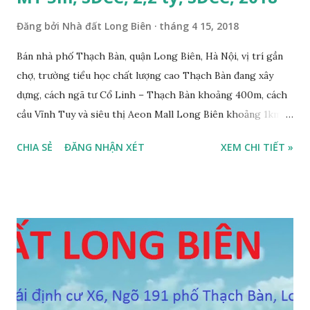
Đăng bởi
Nhà đất Long Biên
tháng 4 15, 2018
Bán nhà phố Thạch Bàn, quận Long Biên, Hà Nội, vị trí gần
chợ, trường tiểu học chất lượng cao Thạch Bàn đang xây
dựng, cách ngã tư Cổ Linh – Thạch Bàn khoảng 400m, cách
cầu Vĩnh Tuy và siêu thị Aeon Mall Long Biên khoảng 1km,
đường trước nhà rộng ô tô vào nhà được, hướng Tây, nhà xây
CHIA SẺ
ĐĂNG NHẬN XÉT
XEM CHI TIẾT »
4 tầng, diện tích mặt bằng 35m2, mặt tiền 5m, thiết kế 3
phòng ngủ, 1 phòng khách, 1 bếp, 4WC, sổ đỏ chính chủ, giá
bán 2,2 tỷ, có bớt với khách thiện chí mua. Liên hệ: Mr
Nguyễn Thế Cường, Tel: 0984.999.007 – 0915.383.393 – Miễn
trung gian, Môi giới và Quảng cáo trực tuyến ĐÃ BÁN