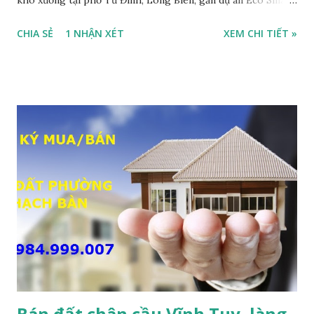
City Cổ Linh, với thông tin chi tiết như sau: • Đất thổ cư,
CHIA SẺ
1 NHẬN XÉT
XEM CHI TIẾT »
nằm trên mặt ngõ thông, đường rộng 8m, 2 ô tô tránh nhau;
• Diện tích: 240m2, mặt tiền 7m; • Hướng Đông Bắc; • Pháp
lý: sổ đỏ chính chủ; • Tiện để xây biệt thự, làm văn phòng
công ty, làm kho xưởng, hoặc xây tòa nhà cho thuê; • Giá
bán: 17,5 tỷ, có thương lượng với khách thiện chí mua nhanh;
THÔNG TIN TIỆN ÍCH XUNG QUANH MẢNH ĐẤT LÀM
KHO XƯỞNG TẠI PHỐ TƯ ĐÌNH CẦN BÁN: • Đất nằm trên
mặt ngõ phố Tư Đình, ngõ trước nhà rộng 8m, ngõ thông, ô
tô tránh nhau; • Cách mặt đường Cổ Linh khoảng 200m; •
Cách dự án Eco Smart City Cổ Linh khoảng 250m; • Gần dự
án khu biệt thự dự án Minh Tâm Tư Đình • Cách chân cầu
Vĩnh Tuy và siêu thị Aeon Mall Long Biên khoảng 500m; •
Khu vực đông đúc dân cư, thuận tiện đi lại và sinh hoạt; ...
Bán đất chân cầu Vĩnh Tuy, làng