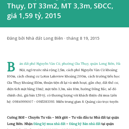
Thụy, DT 33m2, MT 3,3m, SĐCC,
giá 1,59 tỷ, 2015
Đăng bởi
Nhà đất Long Biên
tháng 8 19, 2015
B
án đất phố Nguyễn Văn Cừ, phường Gia Thụy, quận Long Biên, Hà
Nội, ngõ trước nhà rộng 2,5m, cách phố Nguyễn Văn Cừ khoảng
100m, cách chung cư Lotus Lakeview khoảng 200m, cách trường tiểu học
Gia Thụy khoảng 150m, thuận tiện đi lại và sinh hoạt, gần chợ, đất thổ cư,
diện tích mặt bằng 33m2, mặt tiền 3,3m, sâu 10m, hướng Đông Bắc, sổ đỏ
chính chủ, giá bán 1,59 tỷ, có thương lượng với khách thiện chí mua Liên
hệ: 0984999007 - 0915383393. Miễn trung gian & Quảng cáo trực tuyến
Cường BĐS – Chuyên Tư vấn – Môi giới – Tư vấn đầu tư Nhà đất tại quận
Long Biên. Nhận
Đăng ký mua nhà đất
–
Đăng ký Bán nhà đất
tại quận