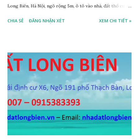
Long Biên, Hà Nội, ngõ rộng 5m, ô tô vào nhà, đất thổ cư,
diện tích 75m2, mặt tiền 4m, hướng Tây Nam, SĐCC, GIÁ
CHIA SẺ
ĐĂNG NHẬN XÉT
XEM CHI TIẾT »
BÁN: 4.2 TỶ, có thương lượng; 2. CẦN BÁN GẤP đất ngõ 134
phố Thạch Bàn, phường Thạch Bàn, ngõ thông, đường rộng
5m, ô tô vào nhà, DT 70m2, MT 4m, hướng Tây Nam, SĐCC,
giá bán: 3.6 tỷ, có thương lượng; 3. CẦN BÁN GẤP đất Ngõ
564 Nguyễn Văn Cừ, Gia Thụy, ô tô cách 15m, DT 112m2, MT
11m, chia 3 suất, hướng Đông Nam, SĐCC, giá bán: 5,7 tỷ, có
thương lượng 4. CẦN BÁN GẤP đất mặt hồ Cự Khối, gần cầu
Thanh Trì, mặt hồ rộng 2ha, đường 6m, DT 110m2, MT 6m,
hướng Tây Nam, SĐCC, giá bán: 5.5 tỷ, có thương lượng; 5.
CẦN BÁN GẤP đất đấu giá A1A2A3 Cự Khối, gần cầu Thanh
Trì, đường 8.5m, DT 66m2, MT 5.5m, hướng Đông Bắc, SĐCC,
giá bán: 4.2 tỷ, có thương lượng; 6. CẦN BÁN GẤP đất Ngõ 38
phố Tư Đình, gần đường Cổ Linh, ngõ 3m, DT...