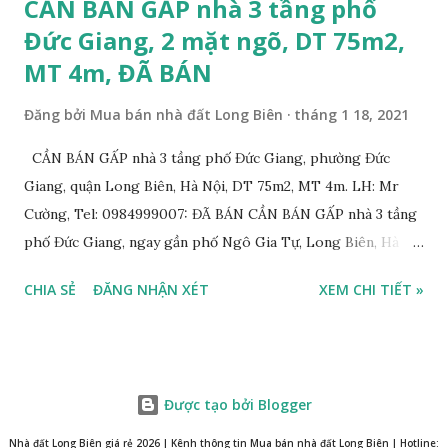
CẦN BÁN GẤP nhà 3 tầng phố
Đức Giang, 2 mặt ngõ, DT 75m2,
MT 4m, ĐÃ BÁN
Đăng bởi
Mua bán nhà đất Long Biên
tháng 1 18, 2021
CẦN BÁN GẤP nhà 3 tầng phố Đức Giang, phường Đức
Giang, quận Long Biên, Hà Nội, DT 75m2, MT 4m. LH: Mr
Cường, Tel: 0984999007: ĐÃ BÁN CẦN BÁN GẤP nhà 3 tầng
phố Đức Giang, ngay gần phố Ngô Gia Tự, Long Biên, Hà
Nội, với thông tin chi tiết như sau: * Nhà 3 tầng xây năm
CHIA SẺ
ĐĂNG NHẬN XÉT
XEM CHI TIẾT »
2011, diện tích: 75m2, mặt tiền 4m, 2 mặt đường trước sau
rộng 5m và 7m. Có thể chia 2 suất nhỏ; * Nhà xây kiên cố,
chắc chắn vẫn ở tốt. Thiết kế gồm: 3 phòng ngủ, 1 phòng
khách, 1 phòng bếp, 1 phòng thờ, 1 sân phơi, 2WC. Có thể
Được tạo bởi Blogger
cải tạo lên tầng. * Có gara ô tô phía trước và sau, có thể để
được 2 ô tô trong sân; * Hướng Đông Nam và Tây Bắc; *
Nhà đất Long Biên giá rẻ 2026 | Kênh thông tin Mua bán nhà đất Long Biên | Hotline: