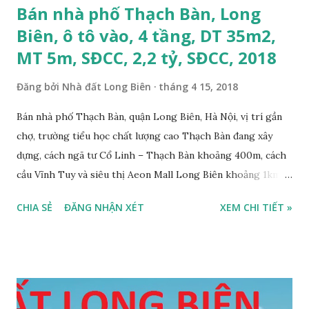
Bán nhà phố Thạch Bàn, Long
Biên, ô tô vào, 4 tầng, DT 35m2,
MT 5m, SĐCC, 2,2 tỷ, SĐCC, 2018
Đăng bởi
Nhà đất Long Biên
tháng 4 15, 2018
Bán nhà phố Thạch Bàn, quận Long Biên, Hà Nội, vị trí gần
chợ, trường tiểu học chất lượng cao Thạch Bàn đang xây
dựng, cách ngã tư Cổ Linh – Thạch Bàn khoảng 400m, cách
cầu Vĩnh Tuy và siêu thị Aeon Mall Long Biên khoảng 1km,
đường trước nhà rộng ô tô vào nhà được, hướng Tây, nhà xây
CHIA SẺ
ĐĂNG NHẬN XÉT
XEM CHI TIẾT »
4 tầng, diện tích mặt bằng 35m2, mặt tiền 5m, thiết kế 3
phòng ngủ, 1 phòng khách, 1 bếp, 4WC, sổ đỏ chính chủ, giá
bán 2,2 tỷ, có bớt với khách thiện chí mua. Liên hệ: Mr
Nguyễn Thế Cường, Tel: 0984.999.007 – 0915.383.393 – Miễn
trung gian, Môi giới và Quảng cáo trực tuyến ĐÃ BÁN