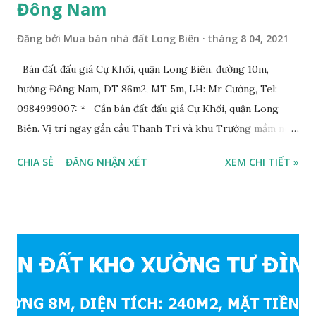
Đông Nam
Đăng bởi
Mua bán nhà đất Long Biên
tháng 8 04, 2021
Bán đất đấu giá Cự Khối, quận Long Biên, đường 10m,
hướng Đông Nam, DT 86m2, MT 5m, LH: Mr Cường, Tel:
0984999007: * Cần bán đất đấu giá Cự Khối, quận Long
Biên. Vị trí ngay gần cầu Thanh Trì và khu Trường mầm non,
cấp 1 và cấp 2 phường Cự Khối. * Vị trí: đất nằm trong khu
CHIA SẺ
ĐĂNG NHẬN XÉT
XEM CHI TIẾT »
đấu giá phường Cự Khối, khu đấu giá mới năm 2020, hạ tầng
đồng bộ, đường trải nhựa, vỉa hè rộng 3m. Cách Trường mầm
non Cự Khối khoảng 200m. Cách Trường cấp 2 Cự Khối
khoảng 250m. Cách Trường Tiểu học Cự Khối khoảng
400m. Cách cầu Thanh Trì khoảng 500m. Cách mặt phố Bát
Khối khoảng 300m. Cách vòng xuyến cuối đường Cổ Linh và
đường 5B khoảng 1km. Khu vực hạ tầng đồng bộ, tương lai
sẽ rất đẹp, lý tưởng để ở, văn phòng, hoặc xây căn hộ cho