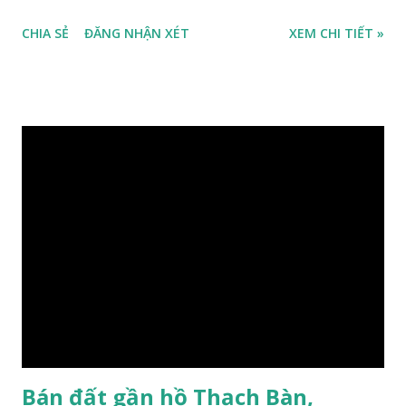
2m, ô tô cách 30m, hướng Tây Bắc, diện tích mặt bằng 59 m2,
CHIA SẺ
ĐĂNG NHẬN XÉT
XEM CHI TIẾT »
mặt tiền 5m, sổ đỏ chính chủ, giá bán 30 triệu/m2. Liên hệ:
0984999007 - 0915383393. Miễn trung gian & Quảng cáo
trực tuyến. Xem thêm Nhà đất Thạch Bàn Tháng 3-2016 tại
đây
Bán đất gần hồ Thạch Bàn,