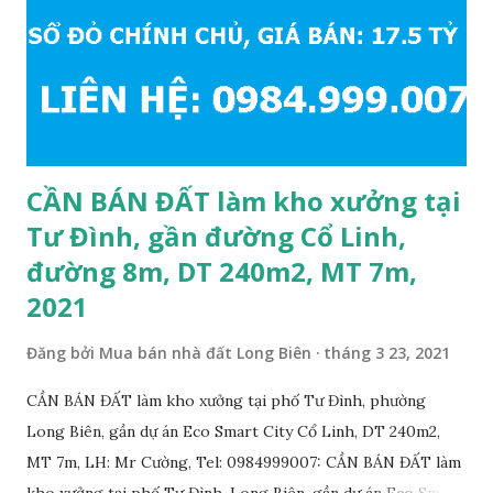
thuê… * Đất phân lô, diện tích: 86m2, mặt tiền 5m, đường
10m và vỉa hè rộng 3m, hướng Đông Nam; * Pháp lý: sổ đỏ
chính chủ; * Giá bán: 6.15 tỷ, có thương lượng với khách
thiện chí mua; Liên hệ: Mr Cường, Tel: 0984999007...
CẦN BÁN ĐẤT làm kho xưởng tại
Tư Đình, gần đường Cổ Linh,
đường 8m, DT 240m2, MT 7m,
2021
Đăng bởi
Mua bán nhà đất Long Biên
tháng 3 23, 2021
CẦN BÁN ĐẤT làm kho xưởng tại phố Tư Đình, phường
Long Biên, gần dự án Eco Smart City Cổ Linh, DT 240m2,
MT 7m, LH: Mr Cường, Tel: 0984999007: CẦN BÁN ĐẤT làm
kho xưởng tại phố Tư Đình, Long Biên, gần dự án Eco Smart