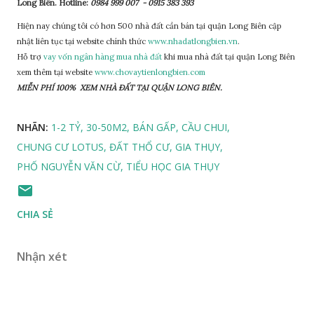
Long Biên. Hotline:
0984 999 007 - 0915 383 393
Hiện nay chúng tôi có hơn 500 nhà đất cần bán tại quận Long Biên cập
nhật liên tục tại website chính thức
www.nhadatlongbien.vn
.
Hỗ trợ
vay vốn ngân hàng mua nhà đất
khi mua nhà đất tại quận Long Biên
xem thêm tại website
www.chovaytienlongbien.com
MIỄN PHÍ 100%
XEM NHÀ ĐẤT TẠI QUẬN LONG BIÊN.
NHÃN:
1-2 TỶ
30-50M2
BÁN GẤP
CẦU CHUI
CHUNG CƯ LOTUS
ĐẤT THỔ CƯ
GIA THỤY
PHỐ NGUYỄN VĂN CỪ
TIỂU HỌC GIA THỤY
CHIA SẺ
Nhận xét