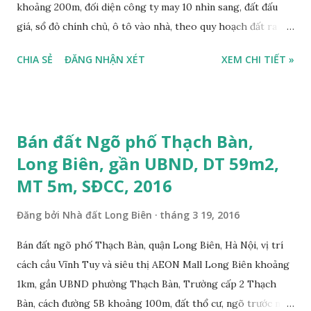
khoảng 200m, đối diện công ty may 10 nhìn sang, đất đấu
giá, sổ đỏ chính chủ, ô tô vào nhà, theo quy hoạch đất ra
mặt đường 22m, đất thổ cư, diện tích 100m2, mặt tiền 5,6m,
CHIA SẺ
ĐĂNG NHẬN XÉT
XEM CHI TIẾT »
nở hậu, tiện để ở, làm kho xưởng, sổ đỏ chính chủ, giá bán:
2,7 tỷ, có bớt với khách thiện chí mua. Liên hệ: Mr Nguyễn
Thế Cường, Tel: 0984.999.007 – 0915.383.393. Miễn trung
gian, Môi giới & Quảng cáo trực tuyến.
Bán đất Ngõ phố Thạch Bàn,
Long Biên, gần UBND, DT 59m2,
MT 5m, SĐCC, 2016
Đăng bởi
Nhà đất Long Biên
tháng 3 19, 2016
Bán đất ngõ phố Thạch Bàn, quận Long Biên, Hà Nội, vị trí
cách cầu Vĩnh Tuy và siêu thị AEON Mall Long Biên khoảng
1km, gần UBND phường Thạch Bàn, Trường cấp 2 Thạch
Bàn, cách đường 5B khoảng 100m, đất thổ cư, ngõ trước nhà