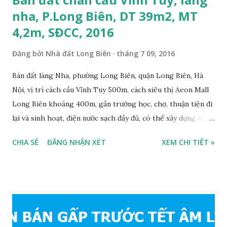
nha, P.Long Biên, DT 39m2, MT
4,2m, SĐCC, 2016
Đăng bởi
Nhà đất Long Biên
tháng 7 09, 2016
Bán đất làng Nha, phường Long Biên, quận Long Biên, Hà
Nội, vị trí cách cầu Vĩnh Tuy 500m, cách siêu thị Aeon Mall
Long Biên khoảng 400m, gần trường học, chợ, thuận tiện đi
lại và sinh hoạt, điện nước sạch đầy đủ, có thể xây dựng nhà
ở ngay, ngõ trước nhà rộng 2,5m, ô tô cách 20m, thuận tiện
CHIA SẺ
ĐĂNG NHẬN XÉT
XEM CHI TIẾT »
đi lại và sinh hoạt, đất thổ cư, hướng Đông Nam, diện tích
mặt bằng 39m2, mặt tiền 4,2m, sổ đỏ chính chủ, giá bán: 1,1
tỷ. Liên hệ: 0984999007 - 0915383393. Miễn trung gian &
Quảng cáo trực tuyế.