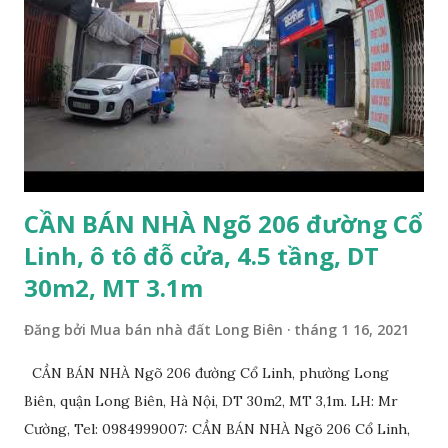
có thương lượng với khách thiện chí mua. Quý khách hàng
có nhu cầu mua đất 132m2 phố Ngọc Trì, Thạch Bàn. Vui
lòng liên hệ: Mr Nguyễn Thế Cường, Tel: 0984.999.007 –
0915.383.393. Miễn môi giới và Quảng cáo trực tuyến
CẦN BÁN NHÀ Ngõ 206 đường Cổ
Linh, ô tô đỗ cửa, 4.5 tầng, DT
30m2, MT 3.1m
Đăng bởi
Mua bán nhà đất Long Biên
tháng 1 16, 2021
CẦN BÁN NHÀ Ngõ 206 đường Cổ Linh, phường Long
Biên, quận Long Biên, Hà Nội, DT 30m2, MT 3,1m. LH: Mr
Cường, Tel: 0984999007: CẦN BÁN NHÀ Ngõ 206 Cổ Linh,