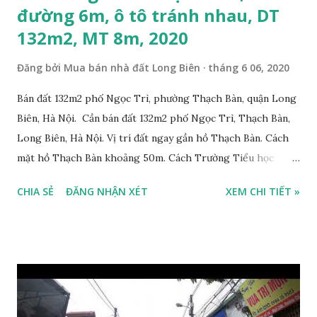
đường 6m, ô tô tránh nhau, DT
132m2, MT 8m, 2020
Đăng bởi
Mua bán nhà đất Long Biên
tháng 6 06, 2020
Bán đất 132m2 phố Ngọc Trì, phường Thạch Bàn, quận Long
Biên, Hà Nội. Cần bán đất 132m2 phố Ngọc Trì, Thạch Bàn,
Long Biên, Hà Nội. Vị trí đất ngay gần hồ Thạch Bàn. Cách
mặt hồ Thạch Bàn khoảng 50m. Cách Trường Tiểu học
Thạch Bàn B khoảng 100m. Cách mặt phố Ngọc Trì khoảng
CHIA SẺ
ĐĂNG NHẬN XÉT
XEM CHI TIẾT »
30m, phía trước mặt thoáng. Cách mặt đường Cổ Linh
khoảng 150m. Cách chợ Đồng Dinh và Công an phường
Thạch Bàn khoảng 200m. Khu vực trung tâm, đông đúc dân
cư, thuận tiện đi lại và sinh hoạt. Đất thổ cư, nằm trên mặt
ngõ thông, đường trải nhựa, 2 ô tô tránh nhau. Đường và vỉa
hè rộng 6m. Đất thổ cư, diện tích mặt bằng 132m2, mặt tiền
8m. Hướng: Đông, pháp lý: sổ đỏ chính chủ. Giá bán: 9.5 tỷ,