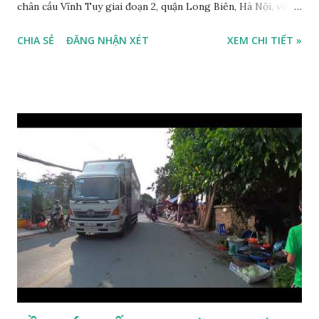
chân cầu Vĩnh Tuy giai đoạn 2, quận Long Biên, Hà Nội, với
thông tin chi tiết như sau: * Nhà nằm trong ngõ 206 đường
CHIA SẺ
ĐĂNG NHẬN XÉT
XEM CHI TIẾT »
Cổ Linh, ngõ trước nhà rộng 5m, ô tô để trước nhà được; *
Nhà lô góc, 2 mặt tiền, nhà 4.5 tầng, diện tích 30m2, mặt tiền
3.1m; * Thiết kế gồm: 1 phòng khách, 1 phòng bếp, 3 phòng
ngủ, 1 phòng thờ, 1 sân phơi, 4WC; * Hướng Tây Bắc; * Pháp
lý: sổ đỏ chính chủ; * Giá bán: 3,1 tỷ, có thương lượng với
khách thiện chí mua nhanh trước Tết Âm lịch; Thông tin
tiện ích xung quanh nhà Ngõ 206 đường Cổ Linh cần bán
trước Tết Âm lịch; * Nhà nằm trong ngõ 206 đường Cổ Linh,
trước nhà là khoảng sân rộng ô tô đỗ cửa; * Cách chợ tạm
cuối ngõ 206 Cổ Linh khoảng 50m; * Cách mặt đường Cổ
Linh khoảng 150m; * Cách siêu thị Aeon Mall Long Biên
khoảng 200m; * Cách chân cầu Vĩnh Tuy khoảng 300m; *
Cách Trường Tiểu học Đoàn Kết, Trường cấ...