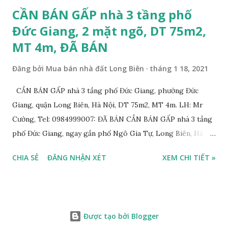
CẦN BÁN GẤP nhà 3 tầng phố
Đức Giang, 2 mặt ngõ, DT 75m2,
MT 4m, ĐÃ BÁN
Đăng bởi
Mua bán nhà đất Long Biên
tháng 1 18, 2021
CẦN BÁN GẤP nhà 3 tầng phố Đức Giang, phường Đức
Giang, quận Long Biên, Hà Nội, DT 75m2, MT 4m. LH: Mr
Cường, Tel: 0984999007: ĐÃ BÁN CẦN BÁN GẤP nhà 3 tầng
phố Đức Giang, ngay gần phố Ngô Gia Tự, Long Biên, Hà
Nội, với thông tin chi tiết như sau: * Nhà 3 tầng xây năm
CHIA SẺ
ĐĂNG NHẬN XÉT
XEM CHI TIẾT »
2011, diện tích: 75m2, mặt tiền 4m, 2 mặt đường trước sau
rộng 5m và 7m. Có thể chia 2 suất nhỏ; * Nhà xây kiên cố,
chắc chắn vẫn ở tốt. Thiết kế gồm: 3 phòng ngủ, 1 phòng
khách, 1 phòng bếp, 1 phòng thờ, 1 sân phơi, 2WC. Có thể
Được tạo bởi Blogger
cải tạo lên tầng. * Có gara ô tô phía trước và sau, có thể để