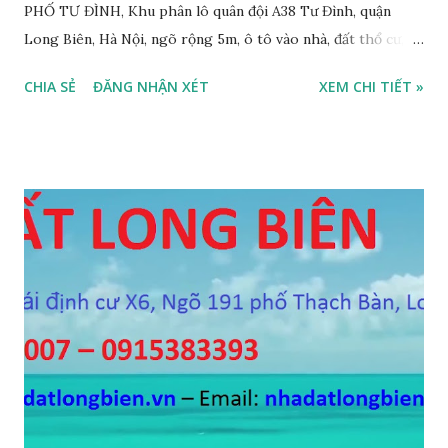
PHỐ TƯ ĐÌNH, Khu phân lô quân đội A38 Tư Đình, quận
Long Biên, Hà Nội, ngõ rộng 5m, ô tô vào nhà, đất thổ cư,
diện tích 75m2, mặt tiền 4m, hướng Tây Nam, SĐCC, GIÁ
CHIA SẺ
ĐĂNG NHẬN XÉT
XEM CHI TIẾT »
BÁN: 4.2 TỶ, có thương lượng; 2. CẦN BÁN GẤP đất ngõ 134
phố Thạch Bàn, phường Thạch Bàn, ngõ thông, đường rộng
5m, ô tô vào nhà, DT 70m2, MT 4m, hướng Tây Nam, SĐCC,
giá bán: 3.6 tỷ, có thương lượng; 3. CẦN BÁN GẤP đất Ngõ
564 Nguyễn Văn Cừ, Gia Thụy, ô tô cách 15m, DT 112m2, MT
11m, chia 3 suất, hướng Đông Nam, SĐCC, giá bán: 5,7 tỷ, có
thương lượng 4. CẦN BÁN GẤP đất mặt hồ Cự Khối, gần cầu
Thanh Trì, mặt hồ rộng 2ha, đường 6m, DT 110m2, MT 6m,
hướng Tây Nam, SĐCC, giá bán: 5.5 tỷ, có thương lượng; 5.
CẦN BÁN GẤP đất đấu giá A1A2A3 Cự Khối, gần cầu Thanh
Trì, đường 8.5m, DT 66m2, MT 5.5m, hướng Đông Bắc, SĐCC,
giá bán: 4.2 tỷ, có thương lượng; 6. CẦN BÁN GẤP đất Ngõ 38
phố Tư Đình, gần đường Cổ Linh, ngõ 3m, DT...