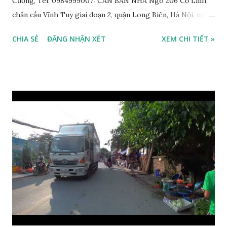
Cường, Tel: 0984999007: CẦN BÁN NHÀ Ngõ 206 Cổ Linh,
chân cầu Vĩnh Tuy giai đoạn 2, quận Long Biên, Hà Nội, với
thông tin chi tiết như sau: * Nhà nằm trong ngõ 206 đường
CHIA SẺ
ĐĂNG NHẬN XÉT
XEM CHI TIẾT »
Cổ Linh, ngõ trước nhà rộng 5m, ô tô để trước nhà được; *
Nhà lô góc, 2 mặt tiền, nhà 4.5 tầng, diện tích 30m2, mặt tiền
3.1m; * Thiết kế gồm: 1 phòng khách, 1 phòng bếp, 3 phòng
ngủ, 1 phòng thờ, 1 sân phơi, 4WC; * Hướng Tây Bắc; * Pháp
lý: sổ đỏ chính chủ; * Giá bán: 3,1 tỷ, có thương lượng với
khách thiện chí mua nhanh trước Tết Âm lịch; Thông tin
tiện ích xung quanh nhà Ngõ 206 đường Cổ Linh cần bán
trước Tết Âm lịch; * Nhà nằm trong ngõ 206 đường Cổ Linh,
trước nhà là khoảng sân rộng ô tô đỗ cửa; * Cách chợ tạm
cuối ngõ 206 Cổ Linh khoảng 50m; * Cách mặt đường Cổ
Linh khoảng 150m; * Cách siêu thị Aeon Mall Long Biên
khoảng 200m; * Cách chân cầu Vĩnh Tuy khoảng 300m; *
Cách Trường Tiểu học Đoàn Kết, Trường cấ...