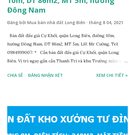
10m, DT 86m2, MT 5m, hướng
Đông Nam
Đăng bởi
Mua bán nhà đất Long Biên
tháng 8 04, 2021
Bán đất đấu giá Cự Khối, quận Long Biên, đường 10m,
hướng Đông Nam, DT 86m2, MT 5m, LH: Mr Cường, Tel:
0984999007: * Cần bán đất đấu giá Cự Khối, quận Long
Biên. Vị trí ngay gần cầu Thanh Trì và khu Trường mầm non,
cấp 1 và cấp 2 phường Cự Khối. * Vị trí: đất nằm trong khu
CHIA SẺ
ĐĂNG NHẬN XÉT
XEM CHI TIẾT »
đấu giá phường Cự Khối, khu đấu giá mới năm 2020, hạ tầng
đồng bộ, đường trải nhựa, vỉa hè rộng 3m. Cách Trường mầm
non Cự Khối khoảng 200m. Cách Trường cấp 2 Cự Khối
khoảng 250m. Cách Trường Tiểu học Cự Khối khoảng
400m. Cách cầu Thanh Trì khoảng 500m. Cách mặt phố Bát
Khối khoảng 300m. Cách vòng xuyến cuối đường Cổ Linh và
đường 5B khoảng 1km. Khu vực hạ tầng đồng bộ, tương lai