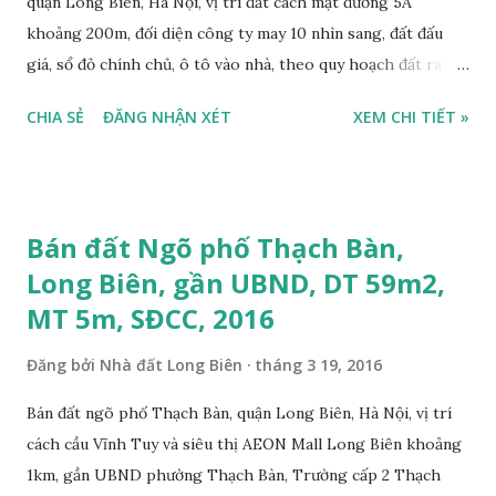
quận Long Biên, Hà Nội, vị trí đất cách mặt đường 5A
khoảng 200m, đối diện công ty may 10 nhìn sang, đất đấu
giá, sổ đỏ chính chủ, ô tô vào nhà, theo quy hoạch đất ra
mặt đường 22m, đất thổ cư, diện tích 100m2, mặt tiền 5,6m,
CHIA SẺ
ĐĂNG NHẬN XÉT
XEM CHI TIẾT »
nở hậu, tiện để ở, làm kho xưởng, sổ đỏ chính chủ, giá bán:
2,7 tỷ, có bớt với khách thiện chí mua. Liên hệ: Mr Nguyễn
Thế Cường, Tel: 0984.999.007 – 0915.383.393. Miễn trung
gian, Môi giới & Quảng cáo trực tuyến.
Bán đất Ngõ phố Thạch Bàn,
Long Biên, gần UBND, DT 59m2,
MT 5m, SĐCC, 2016
Đăng bởi
Nhà đất Long Biên
tháng 3 19, 2016
Bán đất ngõ phố Thạch Bàn, quận Long Biên, Hà Nội, vị trí
cách cầu Vĩnh Tuy và siêu thị AEON Mall Long Biên khoảng
1km, gần UBND phường Thạch Bàn, Trường cấp 2 Thạch