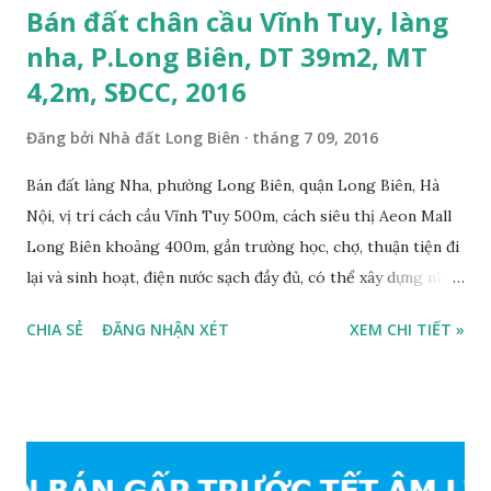
Bán đất chân cầu Vĩnh Tuy, làng
nha, P.Long Biên, DT 39m2, MT
4,2m, SĐCC, 2016
Đăng bởi
Nhà đất Long Biên
tháng 7 09, 2016
Bán đất làng Nha, phường Long Biên, quận Long Biên, Hà
Nội, vị trí cách cầu Vĩnh Tuy 500m, cách siêu thị Aeon Mall
Long Biên khoảng 400m, gần trường học, chợ, thuận tiện đi
lại và sinh hoạt, điện nước sạch đầy đủ, có thể xây dựng nhà
ở ngay, ngõ trước nhà rộng 2,5m, ô tô cách 20m, thuận tiện
CHIA SẺ
ĐĂNG NHẬN XÉT
XEM CHI TIẾT »
đi lại và sinh hoạt, đất thổ cư, hướng Đông Nam, diện tích
mặt bằng 39m2, mặt tiền 4,2m, sổ đỏ chính chủ, giá bán: 1,1
tỷ. Liên hệ: 0984999007 - 0915383393. Miễn trung gian &
Quảng cáo trực tuyế.