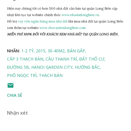
Hiện nay chúng tôi có hơn 500 nhà đất cần bán tại quận Long Biên cập
nhật liên tục tại website chính thức
www.nhadatlongbien.vn
.
Hỗ trợ
vay vốn ngân hàng mua nhà đất
khi mua nhà đất tại quận Long Biên
xem thêm tại website
www.chovaytienlongbien.com
MIỄN PHÍ 100% ĐỐI VỚI KHÁCH XEM NHÀ ĐẤT TẠI QUẬN LONG BIÊN.
NHÃN:
1-2 TỶ
2015
30-40M2
BÁN GẤP
CẤP 3 THẠCH BÀN
CẦU THANH TRÌ
ĐẤT THỔ CƯ
ĐƯỜNG 5B
HANOI GARDEN CITY
HƯỚNG BẮC
PHỐ NGỌC TRÌ
THẠCH BÀN
CHIA SẺ
Nhận xét