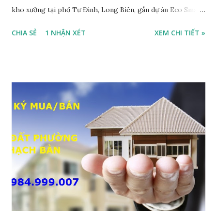
kho xưởng tại phố Tư Đình, Long Biên, gần dự án Eco Smart
City Cổ Linh, với thông tin chi tiết như sau: • Đất thổ cư,
CHIA SẺ
1 NHẬN XÉT
XEM CHI TIẾT »
nằm trên mặt ngõ thông, đường rộng 8m, 2 ô tô tránh nhau;
• Diện tích: 240m2, mặt tiền 7m; • Hướng Đông Bắc; • Pháp
lý: sổ đỏ chính chủ; • Tiện để xây biệt thự, làm văn phòng
công ty, làm kho xưởng, hoặc xây tòa nhà cho thuê; • Giá
bán: 17,5 tỷ, có thương lượng với khách thiện chí mua nhanh;
THÔNG TIN TIỆN ÍCH XUNG QUANH MẢNH ĐẤT LÀM
KHO XƯỞNG TẠI PHỐ TƯ ĐÌNH CẦN BÁN: • Đất nằm trên
mặt ngõ phố Tư Đình, ngõ trước nhà rộng 8m, ngõ thông, ô
tô tránh nhau; • Cách mặt đường Cổ Linh khoảng 200m; •
Cách dự án Eco Smart City Cổ Linh khoảng 250m; • Gần dự
án khu biệt thự dự án Minh Tâm Tư Đình • Cách chân cầu
Vĩnh Tuy và siêu thị Aeon Mall Long Biên khoảng 500m; •
Khu vực đông đúc dân cư, thuận tiện đi lại và sinh hoạt; ...