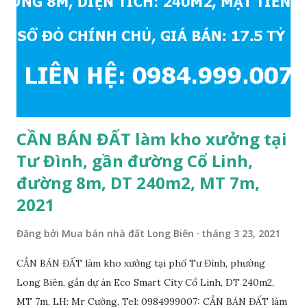
sẽ rất đẹp, lý tưởng để ở, văn phòng, hoặc xây căn hộ cho
thuê… * Đất phân lô, diện tích: 86m2, mặt tiền 5m, đường
10m và vỉa hè rộng 3m, hướng Đông Nam; * Pháp lý: sổ đỏ
chính chủ; * Giá bán: 6.15 tỷ, có thương lượng với khách
thiện chí mua; Liên hệ: Mr Cường, Tel: 0984999007...
CẦN BÁN ĐẤT làm kho xưởng tại
Tư Đình, gần đường Cổ Linh,
đường 8m, DT 240m2, MT 7m,
2021
Đăng bởi
Mua bán nhà đất Long Biên
tháng 3 23, 2021
CẦN BÁN ĐẤT làm kho xưởng tại phố Tư Đình, phường
Long Biên, gần dự án Eco Smart City Cổ Linh, DT 240m2,
MT 7m, LH: Mr Cường, Tel: 0984999007: CẦN BÁN ĐẤT làm