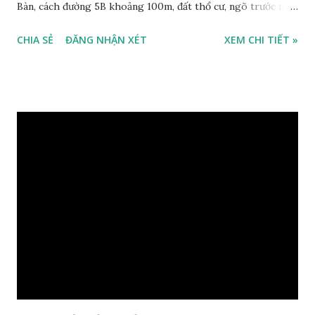
Bàn, cách đường 5B khoảng 100m, đất thổ cư, ngõ trước nhà
2m, ô tô cách 30m, hướng Tây Bắc, diện tích mặt bằng 59 m2,
CHIA SẺ
ĐĂNG NHẬN XÉT
XEM CHI TIẾT »
mặt tiền 5m, sổ đỏ chính chủ, giá bán 30 triệu/m2. Liên hệ:
0984999007 - 0915383393. Miễn trung gian & Quảng cáo
trực tuyến. Xem thêm Nhà đất Thạch Bàn Tháng 3-2016 tại
đây