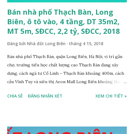
Bán nhà phố Thạch Bàn, Long
Biên, ô tô vào, 4 tầng, DT 35m2,
MT 5m, SĐCC, 2,2 tỷ, SĐCC, 2018
Đăng bởi
Nhà đất Long Biên
tháng 4 15, 2018
Bán nhà phố Thạch Bàn, quận Long Biên, Hà Nội, vị trí gần
chợ, trường tiểu học chất lượng cao Thạch Bàn đang xây
dựng, cách ngã tư Cổ Linh – Thạch Bàn khoảng 400m, cách
cầu Vĩnh Tuy và siêu thị Aeon Mall Long Biên khoảng 1km,
đường trước nhà rộng ô tô vào nhà được, hướng Tây, nhà xây
CHIA SẺ
ĐĂNG NHẬN XÉT
XEM CHI TIẾT »
4 tầng, diện tích mặt bằng 35m2, mặt tiền 5m, thiết kế 3
phòng ngủ, 1 phòng khách, 1 bếp, 4WC, sổ đỏ chính chủ, giá
bán 2,2 tỷ, có bớt với khách thiện chí mua. Liên hệ: Mr
Nguyễn Thế Cường, Tel: 0984.999.007 – 0915.383.393 – Miễn
trung gian, Môi giới và Quảng cáo trực tuyến ĐÃ BÁN