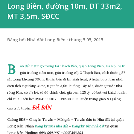
Long Biên, đường 10m, DT 33m2,
MT 3,5m, SĐCC
Đăng bởi
Nhà đất Long Biên
tháng 5 05, 2015
B
án đất mặt ngõ thông tại Thạch Bàn, quận Long Biên, Hà Nội, vị trí
gần trường mầm non, gần trường cấp 3 Thạch Bàn, cách đường 5B
sắp xong khoảng 300m, thuận tiện đi lại, sinh hoạt, ở hoặc buôn bán nhỏ,
diện tích mặt bằng 33m2, mặt tiền 3,5m, hướng Tây Bắc, đường trước nhà
rộng 10m, có vỉa hè, sổ đỏ chính chủ, giá bán: 1,25 tỷ, có bớt với khách thiện
chí mua. Liên hệ: 0984999007 - 0915383393. Miễn trung gian & Quảng
ĐÃ BÁN
cáo trực tuyến.
Cường BĐS – Chuyên Tư vấn – Môi giới – Tư vấn đầu tư Nhà đất tại quận
Long Biên. Nhận
Đăng ký mua nhà đất
–
Đăng ký Bán nhà đất
tại quận
Long Biên. Hotline:
0984 999 007 - 0915 383 393