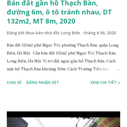
Bán đất gần hồ Thạch Bàn,
đường 6m, ô tô tránh nhau, DT
132m2, MT 8m, 2020
Đăng bởi
Mua bán nhà đất Long Biên
tháng 6 06, 2020
Bán đất 132m2 phố Ngọc Trì, phường Thạch Bàn, quận Long
Biên, Hà Nội. Cần bán đất 132m2 phố Ngọc Trì, Thạch Bàn,
Long Biên, Hà Nội. Vị trí đất ngay gần hồ Thạch Bàn. Cách
mặt hồ Thạch Bàn khoảng 50m. Cách Trường Tiểu học
Thạch Bàn B khoảng 100m. Cách mặt phố Ngọc Trì khoảng
CHIA SẺ
ĐĂNG NHẬN XÉT
XEM CHI TIẾT »
30m, phía trước mặt thoáng. Cách mặt đường Cổ Linh
khoảng 150m. Cách chợ Đồng Dinh và Công an phường
Thạch Bàn khoảng 200m. Khu vực trung tâm, đông đúc dân
cư, thuận tiện đi lại và sinh hoạt. Đất thổ cư, nằm trên mặt
ngõ thông, đường trải nhựa, 2 ô tô tránh nhau. Đường và vỉa
hè rộng 6m. Đất thổ cư, diện tích mặt bằng 132m2, mặt tiền