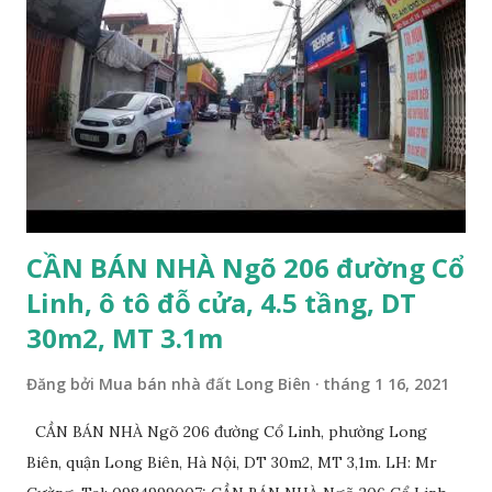
8m. Hướng: Đông, pháp lý: sổ đỏ chính chủ. Giá bán: 9.5 tỷ,
có thương lượng với khách thiện chí mua. Quý khách hàng
có nhu cầu mua đất 132m2 phố Ngọc Trì, Thạch Bàn. Vui
lòng liên hệ: Mr Nguyễn Thế Cường, Tel: 0984.999.007 –
0915.383.393. Miễn môi giới và Quảng cáo trực tuyến
CẦN BÁN NHÀ Ngõ 206 đường Cổ
Linh, ô tô đỗ cửa, 4.5 tầng, DT
30m2, MT 3.1m
Đăng bởi
Mua bán nhà đất Long Biên
tháng 1 16, 2021
CẦN BÁN NHÀ Ngõ 206 đường Cổ Linh, phường Long
Biên, quận Long Biên, Hà Nội, DT 30m2, MT 3,1m. LH: Mr