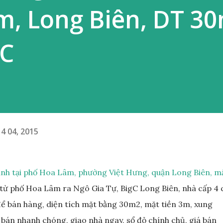
, Long Biên, DT 30
CC
4 04, 2015
anh tại phố Hoa Lâm, phường Việt Hưng, quận Long Biên, m
từ phố Hoa Lâm ra Ngô Gia Tự, BigC Long Biên, nhà cấp 4 
để bán hàng, diện tích mặt bằng 30m2, mặt tiền 3m, xung
bán nhanh chóng, giao nhà ngay, sổ đỏ chính chủ, giá bán