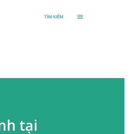
TÌM KIẾM
nh tại