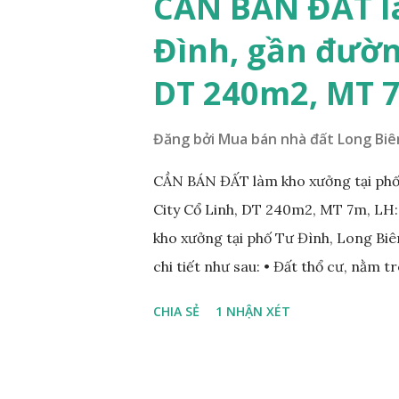
CẦN BÁN ĐẤT l
diện tích: 86m2, mặt tiền 5m, đườn
Đình, gần đườn
lý: sổ đỏ chính chủ; * Giá bán: 6.15 
Mr Cường, Tel: 0984999007...
DT 240m2, MT 
Đăng bởi
Mua bán nhà đất Long Biê
CẦN BÁN ĐẤT làm kho xưởng tại phố
City Cổ Linh, DT 240m2, MT 7m, LH
kho xưởng tại phố Tư Đình, Long Biên
chi tiết như sau: • Đất thổ cư, nằm 
nhau; • Diện tích: 240m2, mặt tiền 7
CHIA SẺ
1 NHẬN XÉT
Tiện để xây biệt thự, làm văn phòng 
• Giá bán: 17,5 tỷ, có thương lượng
ÍCH XUNG QUANH MẢNH ĐẤT LÀM 