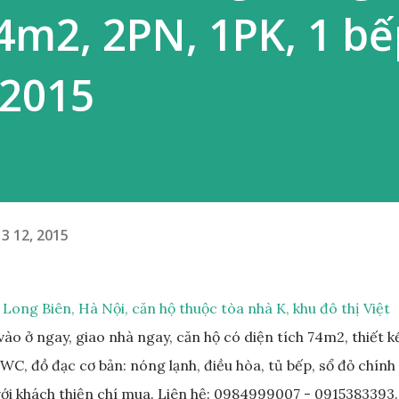
4m2, 2PN, 1PK, 1 bế
 2015
3 12, 2015
Long Biên, Hà Nội, căn hộ thuộc tòa nhà K, khu đô thị Việt
ào ở ngay, giao nhà ngay, căn hộ có diện tích 74m2, thiết k
WC, đồ đạc cơ bản: nóng lạnh, điều hòa, tủ bếp, sổ đỏ chính
 với khách thiện chí mua. Liên hệ: 0984999007 - 0915383393.