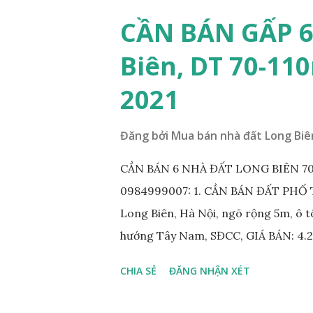
CẦN BÁN GẤP 6
Biên, DT 70-110
2021
Đăng bởi
Mua bán nhà đất Long Biê
CẦN BÁN 6 NHÀ ĐẤT LONG BIÊN 70-1
0984999007: 1. CẦN BÁN ĐẤT PHỐ TƯ
Long Biên, Hà Nội, ngõ rộng 5m, ô tô
hướng Tây Nam, SĐCC, GIÁ BÁN: 4.2
phố Thạch Bàn, phường Thạch Bàn, n
CHIA SẺ
ĐĂNG NHẬN XÉT
MT 4m, hướng Tây Nam, SĐCC, giá bá
Ngõ 564 Nguyễn Văn Cừ, Gia Thụy, ô