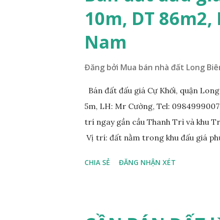
10m, DT 86m2,
Nam
Đăng bởi
Mua bán nhà đất Long Biê
Bán đất đấu giá Cự Khối, quận Lon
5m, LH: Mr Cường, Tel: 0984999007: 
trí ngay gần cầu Thanh Trì và khu 
Vị trí: đất nằm trong khu đấu giá p
đồng bộ, đường trải nhựa, vỉa hè 
CHIA SẺ
ĐĂNG NHẬN XÉT
200m. Cách Trường cấp 2 Cự Khối k
400m. Cách cầu Thanh Trì khoảng 5
vòng xuyến cuối đường Cổ Linh và đ
tương lai sẽ rất đẹp, lý tưởng để ở,