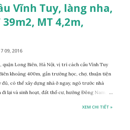
trước nhà rộng 8m, ngõ thông, ô tô tránh nhau; •
ầu Vĩnh Tuy, làng nha,
m; • Cách dự án Eco Smart City Cổ Linh khoảng
T 39m2, MT 4,2m,
án Minh Tâm Tư Đình • Cách chân cầu Vĩnh Tuy và
500m; • Khu vực đông đúc dân cư, thuận tiện đi lại
7 09, 2016
 quận Long Biên, Hà Nội, vị trí cách cầu Vĩnh Tuy
Biên khoảng 400m, gần trường học, chợ, thuận tiện
ầy đủ, có thể xây dựng nhà ở ngay, ngõ trước nhà
 đi lại và sinh hoạt, đất thổ cư, hướng Đông Nam,
m, sổ đỏ chính chủ, giá bán: 1,1 tỷ. Liên hệ:
XEM CHI TIẾT »
ng gian & Quảng cáo trực tuyế.