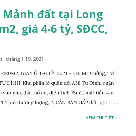
 Mảnh đất tại Long
m2, giá 4-6 tỷ, SĐCC,
n
tháng 1 19, 2021
20M2, GIÁ TỪ 4-6 TỶ, 2021 - LH: Mr Cường, Tel:
 ĐÌNH, Khu phân lô quân đội A38 Tư Đình, quận
 vào nhà, đất thổ cư, diện tích 75m2, mặt tiền 4m,
 TỶ, có thương lượng; 2. CẦN BÁN GẤP đất ngõ 134
gõ thông, đường rộng 5m, ô tô vào nhà, DT 70m2,
XEM CHI TIẾT »
n: 3.6 tỷ, có thương lượng; 3. CẦN BÁN GẤP đất
 tô cách 15m, DT 112m2, MT 11m, chia 3 suất, hướng