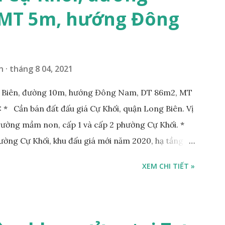
 MT 5m, hướng Đông
n
tháng 8 04, 2021
g Biên, đường 10m, hướng Đông Nam, DT 86m2, MT
* Cần bán đất đấu giá Cự Khối, quận Long Biên. Vị
Trường mầm non, cấp 1 và cấp 2 phường Cự Khối. *
hường Cự Khối, khu đấu giá mới năm 2020, hạ tầng
rộng 3m. Cách Trường mầm non Cự Khối khoảng
XEM CHI TIẾT »
hoảng 250m. Cách Trường Tiểu học Cự Khối khoảng
00m. Cách mặt phố Bát Khối khoảng 300m. Cách
ường 5B khoảng 1km. Khu vực hạ tầng đồng bộ,
 văn phòng, hoặc xây căn hộ cho thuê… * Đất phân lô,