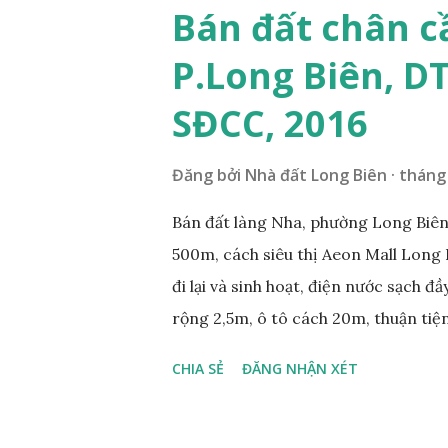
nằm trên mặt ngõ phố Tư Đình, ngõ 
Bán đất chân c
Cách mặt đường Cổ Linh khoảng 200
P.Long Biên, D
250m; • Gần dự án khu biệt thự dự 
siêu thị Aeon Mall Long Biên khoảng 
SĐCC, 2016
và sinh hoạt; ...
Đăng bởi
Nhà đất Long Biên
tháng 
Bán đất làng Nha, phường Long Biên,
500m, cách siêu thị Aeon Mall Long 
đi lại và sinh hoạt, điện nước sạch đ
rộng 2,5m, ô tô cách 20m, thuận tiện
diện tích mặt bằng 39m2, mặt tiền 4,2
CHIA SẺ
ĐĂNG NHẬN XÉT
0984999007 - 0915383393. Miễn tru