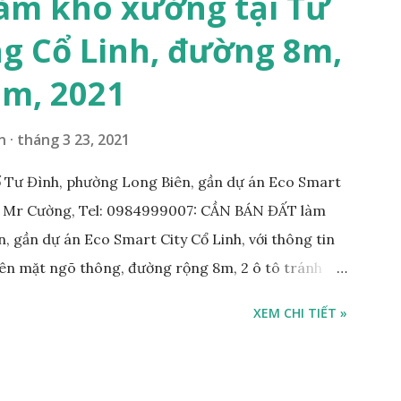
àm kho xưởng tại Tư
g 10m và vỉa hè rộng 3m, hướng Đông Nam; * Pháp
g Cổ Linh, đường 8m,
tỷ, có thương lượng với khách thiện chí mua; Liên hệ:
7m, 2021
n
tháng 3 23, 2021
 Tư Đình, phường Long Biên, gần dự án Eco Smart
: Mr Cường, Tel: 0984999007: CẦN BÁN ĐẤT làm
, gần dự án Eco Smart City Cổ Linh, với thông tin
trên mặt ngõ thông, đường rộng 8m, 2 ô tô tránh
m; • Hướng Đông Bắc; • Pháp lý: sổ đỏ chính chủ; •
XEM CHI TIẾT »
công ty, làm kho xưởng, hoặc xây tòa nhà cho thuê;
 với khách thiện chí mua nhanh; THÔNG TIN TIỆN
KHO XƯỞNG TẠI PHỐ TƯ ĐÌNH CẦN BÁN: • Đất