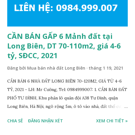
CẦN BÁN GẤP 6 Mảnh đất tại
Long Biên, DT 70-110m2, giá 4-6
tỷ, SĐCC, 2021
Đăng bởi
Mua bán nhà đất Long Biên
tháng 1 19, 2021
CẦN BÁN 6 NHÀ ĐẤT LONG BIÊN 70-120M2, GIÁ TỪ 4-6
TỶ, 2021 - LH: Mr Cường, Tel: 0984999007: 1. CẦN BÁN ĐẤT
PHỐ TƯ ĐÌNH, Khu phân lô quân đội A38 Tư Đình, quận
Long Biên, Hà Nội, ngõ rộng 5m, ô tô vào nhà, đất thổ cư,
diện tích 75m2, mặt tiền 4m, hướng Tây Nam, SĐCC, GIÁ
CHIA SẺ
ĐĂNG NHẬN XÉT
XEM CHI TIẾT »
BÁN: 4.2 TỶ, có thương lượng; 2. CẦN BÁN GẤP đất ngõ 134
phố Thạch Bàn, phường Thạch Bàn, ngõ thông, đường rộng