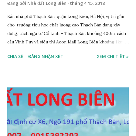
Đăng bởi
Nhà đất Long Biên
tháng 4 15, 2018
Bán nhà phố Thạch Bàn, quận Long Biên, Hà Nội, vị trí gần
chợ, trường tiểu học chất lượng cao Thạch Bàn đang xây
dựng, cách ngã tư Cổ Linh – Thạch Bàn khoảng 400m, cách
cầu Vĩnh Tuy và siêu thị Aeon Mall Long Biên khoảng 1km,
đường trước nhà rộng ô tô vào nhà được, hướng Tây, nhà xây
CHIA SẺ
ĐĂNG NHẬN XÉT
XEM CHI TIẾT »
4 tầng, diện tích mặt bằng 35m2, mặt tiền 5m, thiết kế 3
phòng ngủ, 1 phòng khách, 1 bếp, 4WC, sổ đỏ chính chủ, giá
bán 2,2 tỷ, có bớt với khách thiện chí mua. Liên hệ: Mr
Nguyễn Thế Cường, Tel: 0984.999.007 – 0915.383.393 – Miễn
trung gian, Môi giới và Quảng cáo trực tuyến ĐÃ BÁN