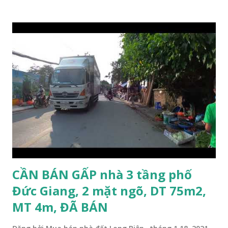
3.1m; * Thiết kế gồm: 1 phòng khách, 1 phòng bếp, 3 phòng
ngủ, 1 phòng thờ, 1 sân phơi, 4WC; * Hướng Tây Bắc; * Pháp
lý: sổ đỏ chính chủ; * Giá bán: 3,1 tỷ, có thương lượng với
khách thiện chí mua nhanh trước Tết Âm lịch; Thông tin
tiện ích xung quanh nhà Ngõ 206 đường Cổ Linh cần bán
trước Tết Âm lịch; * Nhà nằm trong ngõ 206 đường Cổ Linh,
trước nhà là khoảng sân rộng ô tô đỗ cửa; * Cách chợ tạm
cuối ngõ 206 Cổ Linh khoảng 50m; * Cách mặt đường Cổ
Linh khoảng 150m; * Cách siêu thị Aeon Mall Long Biên
khoảng 200m; * Cách chân cầu Vĩnh Tuy khoảng 300m; *
Cách Trường Tiểu học Đoàn Kết, Trường cấ...
CẦN BÁN GẤP nhà 3 tầng phố
Đức Giang, 2 mặt ngõ, DT 75m2,
MT 4m, ĐÃ BÁN