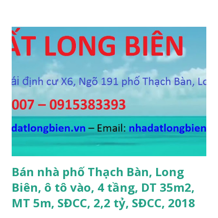
5m, ô tô vào nhà, DT 70m2, MT 4m, hướng Tây Nam, SĐCC,
giá bán: 3.6 tỷ, có thương lượng; 3. CẦN BÁN GẤP đất Ngõ
564 Nguyễn Văn Cừ, Gia Thụy, ô tô cách 15m, DT 112m2, MT
11m, chia 3 suất, hướng Đông Nam, SĐCC, giá bán: 5,7 tỷ, có
thương lượng 4. CẦN BÁN GẤP đất mặt hồ Cự Khối, gần cầu
Thanh Trì, mặt hồ rộng 2ha, đường 6m, DT 110m2, MT 6m,
hướng Tây Nam, SĐCC, giá bán: 5.5 tỷ, có thương lượng; 5.
CẦN BÁN GẤP đất đấu giá A1A2A3 Cự Khối, gần cầu Thanh
Trì, đường 8.5m, DT 66m2, MT 5.5m, hướng Đông Bắc, SĐCC,
giá bán: 4.2 tỷ, có thương lượng; 6. CẦN BÁN GẤP đất Ngõ 38
phố Tư Đình, gần đường Cổ Linh, ngõ 3m, DT...
Bán nhà phố Thạch Bàn, Long
Biên, ô tô vào, 4 tầng, DT 35m2,
MT 5m, SĐCC, 2,2 tỷ, SĐCC, 2018