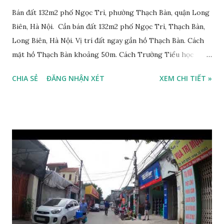
Bán đất 132m2 phố Ngọc Trì, phường Thạch Bàn, quận Long
Biên, Hà Nội. Cần bán đất 132m2 phố Ngọc Trì, Thạch Bàn,
Long Biên, Hà Nội. Vị trí đất ngay gần hồ Thạch Bàn. Cách
mặt hồ Thạch Bàn khoảng 50m. Cách Trường Tiểu học
Thạch Bàn B khoảng 100m. Cách mặt phố Ngọc Trì khoảng
CHIA SẺ
ĐĂNG NHẬN XÉT
XEM CHI TIẾT »
30m, phía trước mặt thoáng. Cách mặt đường Cổ Linh
khoảng 150m. Cách chợ Đồng Dinh và Công an phường
Thạch Bàn khoảng 200m. Khu vực trung tâm, đông đúc dân
cư, thuận tiện đi lại và sinh hoạt. Đất thổ cư, nằm trên mặt
ngõ thông, đường trải nhựa, 2 ô tô tránh nhau. Đường và vỉa
hè rộng 6m. Đất thổ cư, diện tích mặt bằng 132m2, mặt tiền
8m. Hướng: Đông, pháp lý: sổ đỏ chính chủ. Giá bán: 9.5 tỷ,
có thương lượng với khách thiện chí mua. Quý khách hàng
có nhu cầu mua đất 132m2 phố Ngọc Trì, Thạch Bàn. Vui
lòng liên hệ: Mr Nguyễn Thế Cường, Tel: 0984.999.007 –
0915.383.393. Miễn môi giới và Quảng cáo trực tuyến