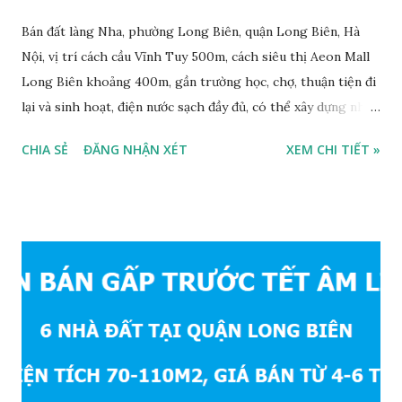
Bán đất làng Nha, phường Long Biên, quận Long Biên, Hà
Nội, vị trí cách cầu Vĩnh Tuy 500m, cách siêu thị Aeon Mall
Long Biên khoảng 400m, gần trường học, chợ, thuận tiện đi
lại và sinh hoạt, điện nước sạch đầy đủ, có thể xây dựng nhà
ở ngay, ngõ trước nhà rộng 2,5m, ô tô cách 20m, thuận tiện
CHIA SẺ
ĐĂNG NHẬN XÉT
XEM CHI TIẾT »
đi lại và sinh hoạt, đất thổ cư, hướng Đông Nam, diện tích
mặt bằng 39m2, mặt tiền 4,2m, sổ đỏ chính chủ, giá bán: 1,1
tỷ. Liên hệ: 0984999007 - 0915383393. Miễn trung gian &
Quảng cáo trực tuyế.