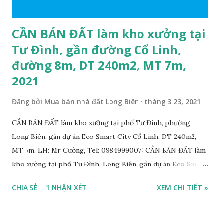
CẦN BÁN ĐẤT làm kho xưởng tại
Tư Đình, gần đường Cổ Linh,
đường 8m, DT 240m2, MT 7m,
2021
Đăng bởi
Mua bán nhà đất Long Biên
tháng 3 23, 2021
CẦN BÁN ĐẤT làm kho xưởng tại phố Tư Đình, phường
Long Biên, gần dự án Eco Smart City Cổ Linh, DT 240m2,
MT 7m, LH: Mr Cường, Tel: 0984999007: CẦN BÁN ĐẤT làm
kho xưởng tại phố Tư Đình, Long Biên, gần dự án Eco Smart
City Cổ Linh, với thông tin chi tiết như sau: • Đất thổ cư,
CHIA SẺ
1 NHẬN XÉT
XEM CHI TIẾT »
nằm trên mặt ngõ thông, đường rộng 8m, 2 ô tô tránh nhau;
• Diện tích: 240m2, mặt tiền 7m; • Hướng Đông Bắc; • Pháp
lý: sổ đỏ chính chủ; • Tiện để xây biệt thự, làm văn phòng