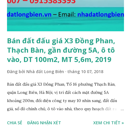
Bán đất đấu giá X3 Đồng Phan,
Thạch Bàn, gần đường 5A, ô tô
vào, DT 100m2, MT 5,6m, 2019
Đăng bởi
Nhà đất Long Biên
tháng 10 07, 2018
Bán đất đấu giá X3 Đồng Phan, Tổ 16 phường Thạch Bàn,
quận Long Biên, Hà Nội, vị trí đất cách mặt đường 5A
khoảng 200m, đối diện công ty may 10 nhìn sang, đất đấu
giá, sổ đỏ chính chủ, ô tô vào nhà, theo quy hoạch đất ra
mặt đường 22m, đất thổ cư, diện tích 100m2, mặt tiền 5,6m,
CHIA SẺ
ĐĂNG NHẬN XÉT
XEM CHI TIẾT »
nở hậu, tiện để ở, làm kho xưởng, sổ đỏ chính chủ, giá bán: