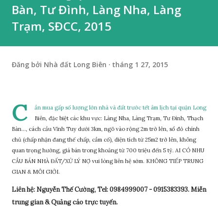
Bàn, Tư Đình, Làng Nha, Làng
Trạm, SĐCC, 2015
Đăng bởi
Nhà đất Long Biên
tháng 1 27, 2015
C
ần mua gấp số lượng lớn nhà và đất trước tết âm lịch tại quận Long
Biên, đặc biệt các khu vực: Làng Nha, Làng Trạm, Tư Đình, Thạch
Bàn..., cách cầu Vĩnh Tuy dưới 3km, ngõ vào rộng 2m trở lên, sổ đỏ chính
chủ (chấp nhận đang thế chấp, cầm cố), diện tích từ 25m2 trở lên, không
quan trọng hướng, giá bán trong khoảng từ 700 triệu đến 5 tỷ. AI CÓ NHU
CẦU BÁN NHÀ ĐẤT/XỬ LÝ NỢ vui lòng liên hệ sớm. KHÔNG TIẾP TRUNG
GIAN & MÔI GIỚI.
Liên hệ: Nguyễn Thế Cường, Tel: 0984999007 - 0915383393. Miễn
trung gian & Quảng cáo trực tuyến.