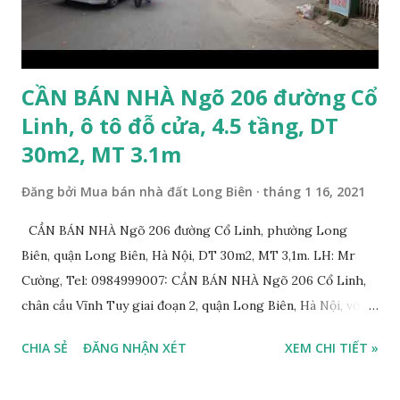
CẦN BÁN NHÀ Ngõ 206 đường Cổ
Linh, ô tô đỗ cửa, 4.5 tầng, DT
30m2, MT 3.1m
Đăng bởi
Mua bán nhà đất Long Biên
tháng 1 16, 2021
CẦN BÁN NHÀ Ngõ 206 đường Cổ Linh, phường Long
Biên, quận Long Biên, Hà Nội, DT 30m2, MT 3,1m. LH: Mr
Cường, Tel: 0984999007: CẦN BÁN NHÀ Ngõ 206 Cổ Linh,
chân cầu Vĩnh Tuy giai đoạn 2, quận Long Biên, Hà Nội, với
thông tin chi tiết như sau: * Nhà nằm trong ngõ 206 đường
CHIA SẺ
ĐĂNG NHẬN XÉT
XEM CHI TIẾT »
Cổ Linh, ngõ trước nhà rộng 5m, ô tô để trước nhà được; *
Nhà lô góc, 2 mặt tiền, nhà 4.5 tầng, diện tích 30m2, mặt tiền