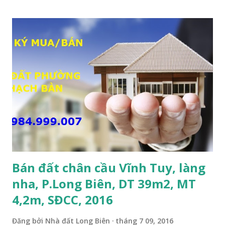
công ty, làm kho xưởng, hoặc xây tòa nhà cho thuê; • Giá
bán: 17,5 tỷ, có thương lượng với khách thiện chí mua nhanh;
THÔNG TIN TIỆN ÍCH XUNG QUANH MẢNH ĐẤT LÀM
KHO XƯỞNG TẠI PHỐ TƯ ĐÌNH CẦN BÁN: • Đất nằm trên
mặt ngõ phố Tư Đình, ngõ trước nhà rộng 8m, ngõ thông, ô
tô tránh nhau; • Cách mặt đường Cổ Linh khoảng 200m; •
Cách dự án Eco Smart City Cổ Linh khoảng 250m; • Gần dự
án khu biệt thự dự án Minh Tâm Tư Đình • Cách chân cầu
Vĩnh Tuy và siêu thị Aeon Mall Long Biên khoảng 500m; •
Khu vực đông đúc dân cư, thuận tiện đi lại và sinh hoạt; ...
Bán đất chân cầu Vĩnh Tuy, làng
nha, P.Long Biên, DT 39m2, MT
4,2m, SĐCC, 2016
Đăng bởi
Nhà đất Long Biên
tháng 7 09, 2016