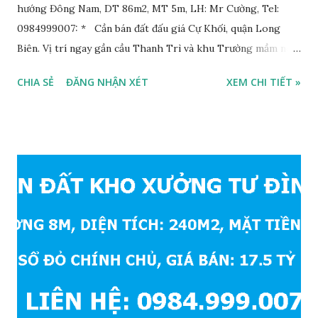
hướng Đông Nam, DT 86m2, MT 5m, LH: Mr Cường, Tel:
0984999007: * Cần bán đất đấu giá Cự Khối, quận Long
Biên. Vị trí ngay gần cầu Thanh Trì và khu Trường mầm non,
cấp 1 và cấp 2 phường Cự Khối. * Vị trí: đất nằm trong khu
CHIA SẺ
ĐĂNG NHẬN XÉT
XEM CHI TIẾT »
đấu giá phường Cự Khối, khu đấu giá mới năm 2020, hạ tầng
đồng bộ, đường trải nhựa, vỉa hè rộng 3m. Cách Trường mầm
non Cự Khối khoảng 200m. Cách Trường cấp 2 Cự Khối
khoảng 250m. Cách Trường Tiểu học Cự Khối khoảng
400m. Cách cầu Thanh Trì khoảng 500m. Cách mặt phố Bát
Khối khoảng 300m. Cách vòng xuyến cuối đường Cổ Linh và
đường 5B khoảng 1km. Khu vực hạ tầng đồng bộ, tương lai
sẽ rất đẹp, lý tưởng để ở, văn phòng, hoặc xây căn hộ cho
thuê… * Đất phân lô, diện tích: 86m2, mặt tiền 5m, đường
10m và vỉa hè rộng 3m, hướng Đông Nam; * Pháp lý: sổ đỏ
chính chủ; * Giá bán: 6.15 tỷ, có thương lượng với khách
thiện chí mua; Liên hệ: Mr Cường, Tel: 0984999007...