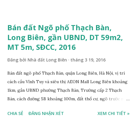
2,7 tỷ, có bớt với khách thiện chí mua. Liên hệ: Mr Nguyễn
Thế Cường, Tel: 0984.999.007 – 0915.383.393. Miễn trung
gian, Môi giới & Quảng cáo trực tuyến.
Bán đất Ngõ phố Thạch Bàn,
Long Biên, gần UBND, DT 59m2,
MT 5m, SĐCC, 2016
Đăng bởi
Nhà đất Long Biên
tháng 3 19, 2016
Bán đất ngõ phố Thạch Bàn, quận Long Biên, Hà Nội, vị trí
cách cầu Vĩnh Tuy và siêu thị AEON Mall Long Biên khoảng
1km, gần UBND phường Thạch Bàn, Trường cấp 2 Thạch
Bàn, cách đường 5B khoảng 100m, đất thổ cư, ngõ trước nhà
2m, ô tô cách 30m, hướng Tây Bắc, diện tích mặt bằng 59 m2,
CHIA SẺ
ĐĂNG NHẬN XÉT
XEM CHI TIẾT »
mặt tiền 5m, sổ đỏ chính chủ, giá bán 30 triệu/m2. Liên hệ:
0984999007 - 0915383393. Miễn trung gian & Quảng cáo
trực tuyến. Xem thêm Nhà đất Thạch Bàn Tháng 3-2016 tại